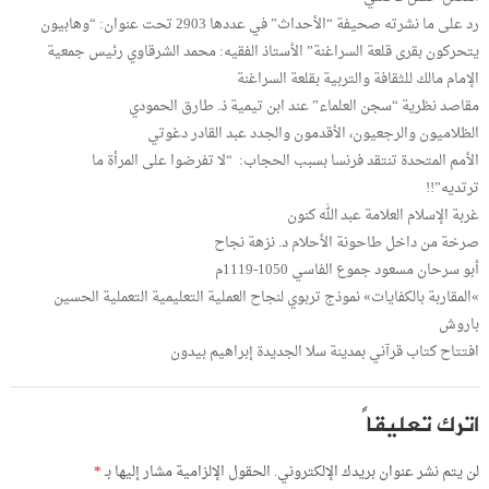
رد على ما نشرته صحيفة “الأحداث” في عددها 2903 تحت عنوان: “وهابيون
يتحركون بقرى قلعة السراغنة” الأستاذ الفقيه: محمد الشرقاوي رئيس جمعية
الإمام مالك للثقافة والتربية بقلعة السراغنة
مقاصد نظرية “سجن العلماء” عند ابن تيمية ذ. طارق الحمودي
الظلاميون والرجعيون، الأقدمون والجدد عبد القادر دغوتي
الأمم المتحدة تنتقد فرنسا بسبب الحجاب: “لا تفرضوا على المرأة ما
ترتديه”!!
غربة الإسلام العلامة عبد الله كنون
صرخة من داخل طاحونة الأحلام د. نزهة نجاح
أبو سرحان مسعود جموع الفاسي 1050-1119م
»المقاربة بالكفايات» نموذج تربوي لنجاح العملية التعليمية التعملية الحسين
باروش
افتتاح كتاب قرآني بمدينة سلا الجديدة إبراهيم بيدون
اترك تعليقاً
لن يتم نشر عنوان بريدك الإلكتروني.
الحقول الإلزامية مشار إليها بـ
*