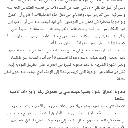
بعمالة الغماصين مكناس (الوسط الشمالي بالمغرب) على بعد 20 كلم من المدينة.
وقبل أن أشق طريقي راودتني جملة من التساؤلات عن نوعية الطقوس الخرافية
والشركية التي تمارس فيه، وكعادتي في مثل هذه التحقيقات، أحاول أن أختزل
ولو صورة مصغرة في ذهني عن الموضوع الذي أود البحث عنه قبل أن أذهب إلى
عين المكان، من أجل ذلك ولجت عالم الانترنيت، لعلي أجد مفتاح الخيط الذي
يدلني على بغيتي، وما إن كتبت اسم الضريح حتى علمت أن موسمه صار مناسبة
لاجتماع الشواذ في غمرة الخرافة والتعلق بغير الله.
استقيت السيارة بمعية صديق لي صباح يوم الخميس 12 مارس 2009م، فتوجهنا
نحو المدينة الإسماعيلية، وعند وصولنا استفسرنا أحد أبناء المدينة عن ضالتنا،
ونظرا لشهرة الضريح لم نجد صعوبة كبيرة في التعرف على الطريق المؤدية إليه،
فكل من سألناه عن الوجهة التي نريد، يرشدنا إلى الهدف الذي نبحث عنه بدون أدنى
مشقة.
محاولة اختراق الشواذ جنسيا لموسم علي بن حمدوش رغم الإجراءات الأمنية
المكثفة
عندما تقترب من الموسم، تواجهك مجموعات من رجال الأمن، حيث نصب رجال
الدرك حوالي ستة حواجز أمنية على طول الطريق المؤدية إلى ضريح سيدي علي
بن حمدوش، للحيلولة دون تسلل الشواذ إلى موسم هذا الولي، لسابق علم أجهزة
الأمن أنه أصبح ملتقى هذه الشريحة المريضة أخلاقيا.