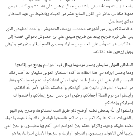
وتوجد زاويته ومدفنه ببني راشد بين جبال زرهون على بعد عشرين كيلومتر من
مدينة مكناس، عاش في القرن السابع عشر من الميلاد وبالضبط في عهد السلطان
مولاي إسماعيل.
له تلامذة كثيرون من أشهرهم محمد بن يوسف الحمدوشي، وأحمد الدغوغي الذي
بني على قبره ضريح يبعد عن ضريح سيدي علي بن حمدوش بحوالي خمسة إلى
ستة كيلومترات، وأبو علي الحسن بن مبارك، وسيدي قاسم أوقار، وغيرهم، وتوفي
بجبل زرهون عام 1135هـ.
السلطان المولى سليمان يصدر مرسوما يبطل فيه المواسم ويمنع من إقامتها
ومما يحسن إيراده في هذا المقام، ما أكده السلطان المولى سليمان لما أصدر ذلك
المرسوم التاريخي الذي يقول فيه: “ولهذا نرثي لغفلتكم أو عدم إحساسكم، ونغار
من استيلاء الشيطان بالبدع على أنواعكم وأجناسكم، فألقوا لأمر الله آذانكم،
وأيقظوا من نوم الغفلة أجفانكم، وطهروا من دنس البدع إيمانكم، وأخلصوا لله
إسراركم وإعلانكم.
واعلموا أن الله بمحض فضله أوضح لكم طرق السنة لتسلكوها، وصرح بذم اللهو
والشهوات لتملكوها، وكلفكم لينظر عملكم، فاسمعوا قوله في ذلك وأطيعوه، واعرفوا
فضله عليكم وعوه، واتركوا عنكم بدع المواسم التي أنتم بها متلبسون، والبدع التي
يزينها أهل الأهواء ويلبسون، وافترقوا أوازعا، وانتزعوا الأديان انتزاعا، بما هو