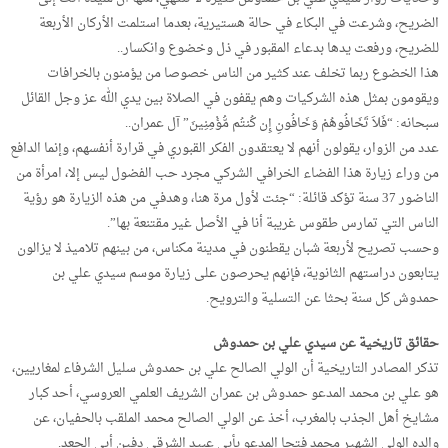
الضريح، وشرعت في البكاء في حالة هستيرية، بعدما استلمت الأركان الأربعة
للضريح، ورفعت يدها بدعاء المقبور في ذل وخضوع وانكسار..
هذا الخضوع ربما تخلف عند كثير من الناس خصوصا من يؤمنون بالخرافات
ويقومون بمثل هذه الشركيات وهم يقفون في الصلاة بين يدي الله عز وجل القائل
سبحانه: “فَلاَ تَخَافُوهُمْ وَخَافُونِ إِن كُنتُم مُّؤْمِنِينَ” آل عمران..
عدد من الزوار، يقولون أنهم لا يعتقدون الفكر القبوري في قرارة أنفسهم، وإنما الدافع
من وراء زيارة هذا الفضاء الخرافي الشركي مجرد حب الفضول ليس إلا، امرأة من
الناضور 37 سنة تؤكد قائلة: “جئت لأول مرة هنا، وهدفي من هذه الزيارة هو رؤية
الناس التي تمارس طقوس غريبة أنا في الأصل غير مقتنعة بها”.
وحسب تصريح لأربعة شبان يقطنون في مدينة مكناس، من بينهم تلاميذ لا يزالون
يتابعون دراستهم الثانوية، فإنهم يحرصون على زيارة موسم سيدي علي بن
حمدوش كل سنة بحثا عن التسلية والترويح.
حقائق تاريخية عن سيدي علي بن حمدوش
تذكر المصادر التاريخية أن الولي الصالح علي بن حمدوش سليل الشرفاء لمغاريين،
هو علي بن محمد المدعو حمدوش بن عمران الشريف العلمي العروسي، أحد كبار
مشايخ أهل الجذب بالمغرب، أخذ عن الولي الصالح محمد الملقب بالحفيان، عن
والده الولي الشهير محمد فتحا المدعو بأبي عبيد الشرقي دفين أبي الجعد.