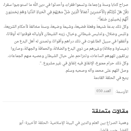
صراح كتابا وسنة وإجماعا، وتسموا فقراء، وأحدثوا في دين الله ما استوجبوا سقرا،
(قُلْ هَلْ نُنَبِّئُكُمْ بِالْأَخْسَرِينَ أَعْمَالاً الَّذِينَ ضَلَّ سَعْيُهُمْ فِي الْحَيَاةِ الدُّنْيَا وَهُمْ يَحْسَبُونَ
أَنَّهُمْ يُحْسِنُونَ صُنْعاً”.
وكل ذلك بدعة شنيعة وفعلة فضيعة، وشيمة وضيعة، وسنة مخالفة لأحكام الشريعة،
وتلبس وضلال، وتدليس شيطاني وخبال، زينه الشيطان لأوليائه فوقتوا له أوقاتا،
وأنفقوا في سبيل الطاغوت في ذلك دراهم وأقواتا، وتصدى له أهل البدع من
(عيساوة وجلالة) وغيرهم من ذوي البدع والضلالة، والحماقة والجهالة، وصاروا
يرتقبون للهوهم الساعات، وتتزاحم على حبال الشيطان وعصيه منهم الجماعات.
وكل ذلك حرام ممنوع، الإنفاق فيه إنفاق في غير مشروع..”.
وصل اللهم على محمد وآله وصحبه وسلم.
يتبع في الحلقة القادمة
العدد 050
الأوسمة:
مقالات متعلقة
وهمية الصراع بين العلم والدين في البيئة الإسلامية -الحلقة الأخيرة- أبو
الفضل حسن فاضلي