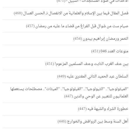
الأحداث في ضوء المستجدات - السبيل -
(471)
فصل المقال فيما بين الإسلام والعلمانية من الانفصال ذ.الحسن العسال
(468)
صيام ست من شوال قبل الفراغ من قضاء ما عليه من رمضان
(457)
الخمر ورمضان إبراهيم بيدون
(454)
منوعات العدد 046
(451)
بين عنف الغرب الثابت وعنف المسلمين المزعوم!
(451)
السلطان عبد الحميد الثاني المفترى عليه
(449)
"الميثولوجيا".. "الثيولوجيا".. "الفيلولوجيا".. "الميثات".. مصطلحات يستعملها
العلمانيون للتعبير عن الوحي والدين
(447)
خطورة الشرك والشبهة فيه
(447)
أهل السنة وسط بين الروافض والخوارج
(446)