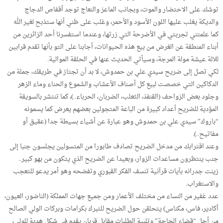
توشك على الاحتضار والموت، وبجانب الماعز والنعاج توجد أقفاص الدجاج
والديكة يغلب عليها اللون الأسود والأحمر، وغلب على ظني أنها ستذبح لغير الله
كما علمتني تجربتي في الأضرحة التي زرتها، وعندما استفسرنا أحد الزائرين من
أبناء المنطقة عن الغرض من بيع هذه الحيوانات، أجابنا على التو بأنها تقدم قرابين
للالة عيشة مولة المرجة، وسيأتي الحديث عنها في الحلقة الموالية.
لكي تصل إلى ضريح سيدي علي بن حمدوش، لا بد أن تجتاز في طريقك، جملة من
الدكاكين التي خصصت لبيع كل أصناف الأعشاب والشموع والحناء وماء الزهر
وجلود بعض الزواحف (القنفذ، الثعلب، الضربان، الحرباء..)، كما تنتشر بالسويقة
المؤدية للضريح أعداد كبيرة من الباعة المتجولين بعضهم يعرض كما يسمونه
“باروك” سيدي علي بن حمدوش وهو عبارة عن أشياء بسيطة جدا (عقيق أو
مفاتيح..).
وعند اقترابك من مدخل الضريح تصادف طابورا من المتسولين يجلسون جنبا إلى
جنب ينتظرون مساعدات الزوار، وبعيدا عن الضريح الذي يتكون من بهو كبير..
زينت جدرانه بآيات قرآنية تنسف الفكر القبوري وتفضحه وهو أمر يدعو للتعجب
والاستغراب.
عدد غفير من النساء من مختلف الأعمار ومن جميع جهات المملكة (الناضور، العيون،
أكادير، فاس، مكناس) يتحلقن حول الضريح للتبرك بكرامات وبركات الولي الصالح
من أجل “قضاء الحاجة” وتلبية الطلبات مقابل قربان يقدم في شكل هدية للولي،