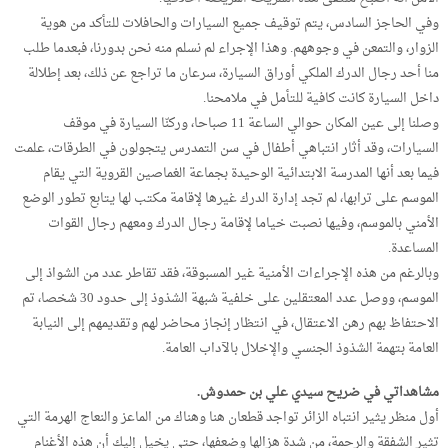
وفي الحاجز السادس، يتم توقيف جميع السيارات والحافلات للتأكد من هوية
الزوار، والتمعن في وجوههم. وهذا الإجراء لم نسلم منه نحن بدورنا، فبعدما طلب
منا أحد رجال الدرك الملكي أوراق السيارة، سرعان ما تراجع عن ذلك، بعد إطلالة
داخل السيارة كانت كافية للتأمل في ملامحنا.
وصلنا إلى عين المكان حوالي الساعة 11 صباحا، وركنّا السيارة في موقف
السيارات، وقد أثار انتباهي أطفال في سن التمدرس يتجولون في الطرقات، علمت
فيما بعد أنها المدرسة الابتدائية الوحيدة بجماعة الغماصين القروية التي يقام
الموسم على ترابها، لم تجد إدارة الدرك غيرها لإقامة مكتب لها يتابع تطور الوضع
الأمني بالموسم، وفيها نصبت خياما لإقامة رجال الدرك ومعهم رجال القوات
المساعدة.
وبالرغم من هذه الإجراءات الأمنية غير المسبوقة، فقد تقاطر عدد من الشواذ إلى
الموسم، ووصل عدد المعتقلين على خلفية شبهة الشذوذ إلى حدود 30 شخصا، تم
الاحتفاظ بهم رهن الاعتقال، في انتظار إنجاز محاضر لهم وتقديمهم إلى النيابة
العامة بتهمة الشذوذ الجنسي والإخلال بالآداب العامة.
مشاهداتي في ضريح سيدي علي بن حمدوش.
أول منظر يثير انتباه الزائر تواجد قطعان هنا وهناك من الماعز والنعاج الهرمة التي
تثير الشفقة والرحمة، من شدة هزالها وضعفها، حتى يخيل إليك أن هذه الأغنام