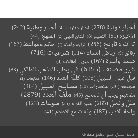
أخبار دولية
(278)
أخبار وطنية
(242)
أخبار مغاربية
(4)
الأخيرة
(51)
المنهج
(44)
التعليم
(8)
الشأن الديني
(2)
تراث وتاريخ
(256)
حكم ومواعظ
(167)
تراجم وأعلام
(2)
(716)
شرعيات
رياض النساء
(114)
رقائق
(9)
صحة وأسرة
(167)
عيون المقالات
(3)
غير مصنف
(6155)
في رحاب المذهب المالكي
(83)
كلمة العدد
(146)
قبل عبور السبيل
(105)
متابعات
(2)
مصابيح السبيل
(364)
مجتمع
(26)
(20)
مختارات
ملف العدد
(2879)
مفاهيم يجب أن تصحح
(46)
ملل ونحل
(265)
(123)
منوعات
منبر القراء
(25)
واحة الأدب
(187)
وقفات مع الإعلام
(41)
جريدة السبيل. جميع الحقوق محفوظة