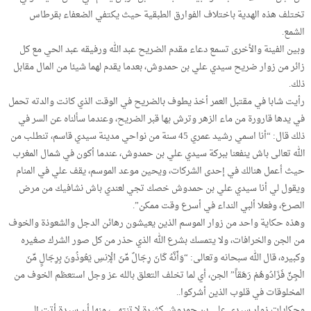
تختلف هذه الهدية باختلاف الفوارق الطبقية حيث يكتفي الضعفاء بقرطاس
الشمع.
وبين الفينة والأخرى تسمع دعاء مقدم الضريح عبد الله ورفيقه عبد الحي مع كل
زائر من زوار ضريح سيدي علي بن حمدوش، بعدما يقدم لهما شيئا من المال مقابل
ذلك.
رأيت شابا في مقتبل العمر أخذ يطوف بالضريح في الوقت الذي كانت والدته تحمل
في يدها قارورة من ماء الزهر وترش بها قبر الضريح، وعندما سألناه عن السر في
ذلك قال: “أنا اسمي رشيد عمري 45 سنة من نواحي مدينة سيدي قاسم، تنطلب من
الله تعالى باش ينفعنا ببركة سيدي علي بن حمدوش، عندما أكون في شمال المغرب
حيث أعمل هنالك في إحدى الشركات، ويحين موعد الموسم، يقف علي في المنام
ويقول لي أنا سيدي علي بن حمدوش خصك تجي لعندي باش نشافيك من مرض
الصرع، وفعلا ألبي النداء في أسرع وقت ممكن”.
وهذه حكاية واحد من زوار الموسم الذين يعيشون رهائن الدجل والشعوذة والخوف
من الجن والخرافات، ولا يتمسك بشرع الله الذي حذر من كل صور الشرك صغيره
وكبيره، قال الله سبحانه وتعالى: “وَأَنَّهُ كَانَ رِجَالٌ مِّنَ الْإِنسِ يَعُوذُونَ بِرِجَالٍ مِّنَ
الْجِنِّ فَزَادُوهُمْ رَهَقاً” الجن، أي لما تخلف التعلق بالله عز وجل استعظم الخوف من
المخلوقات في قلوب الذين أشركوا..
وحكايات زوار سيدي علي بن حمدوش كثيرة لا تنتهي، منها أن سيدة أتت إلى