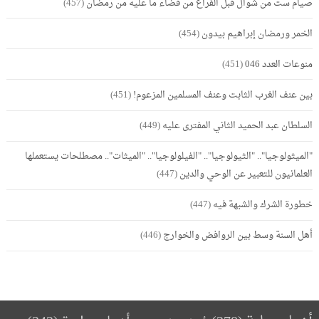
صيام ست من شوال قبل الفراغ من قضاء ما عليه من رمضان
(457)
الخمر ورمضان إبراهيم بيدون
(454)
منوعات العدد 046
(451)
بين عنف الغرب الثابت وعنف المسلمين المزعوم!
(451)
السلطان عبد الحميد الثاني المفترى عليه
(449)
"الميثولوجيا".. "الثيولوجيا".. "الفيلولوجيا".. "الميثات".. مصطلحات يستعملها
العلمانيون للتعبير عن الوحي والدين
(447)
خطورة الشرك والشبهة فيه
(447)
أهل السنة وسط بين الروافض والخوارج
(446)