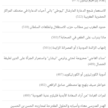
إعداد إبراهيم بيدون
(675)
الاستعمار شجع الدعارة المارشال "ليوطي" باني أحياء الدعارة في مختلف المراكز
الحضرية المغربية
(522)
حدود المغرب بين مطالب حزب الاستقلال وتطلعات السلطان
(518)
ماذا يترتب على الطعن في الصحابة؟
(503)
إلتهاب الزائدة الدودية ( أو المصرانة الزايدة )
(501)
"سناء العاجي" محرومة تحثي وترمي "نيشان" واستمرار الجرأة على الدين لطيفة
الخصال
(489)
أدوية الكورتيزون أو الكورتيكويد
(487)
خواطر صيف يلهج بها مصطفى صادق الرافعي
(482)
ثمرات العبادة "من أراد السعادة الأبدية فليلزم عتبة العبودية"
(480)
الهدر المدرسي معناه وأسبابه والحلول المقترحة لمحاربته الحسن بن الحسين