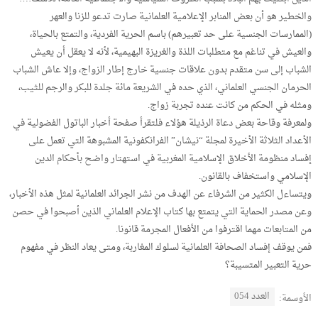
والخطير هو أن بعض المنابر الإعلامية العلمانية صارت تدعو للزنا والعهر
(الممارسات الجنسية على حد تعبيرهم) باسم الحرية الفردية، والتمتع بالحياة،
والعيش في تناغم مع متطلبات اللذة والغريزة البهيمية، لأنه لا يعقل أن يعيش
الشباب إلى سن متقدم بدون علاقات جنسية خارج إطار الزواج، وإلا عاش الشباب
الحرمان الجنسي العلماني، الذي حده في الشريعة مائة جلدة للبكر والرجم للثيب،
ومثله في الحكم من كانت عنده تجربة زواج.
ولمعرفة وقاحة بعض دعاة الرذيلة هؤلاء فلتقرأ صفحة أخبار الباتول الفضولية في
الأعداد الثلاثة الأخيرة لمجلة “نيشان” الفرانكفونية المشبوهة التي تعمل على
إفساد منظومة الأخلاق الإسلامية المغربية في استهتار واضح بأحكام الدين
الإسلامي واستخفاف بالقانون.
ويتساءل الكثير من الشرفاء عن الهدف من نشر الجرائد العلمانية لمثل هذه الأخبار،
وعن مصدر الحماية التي يتمتع بها كتاب الإعلام العلماني الذين أصبحوا في حصن
من المتابعات مهما اقترفوا من الأفعال المجرمة قانونا.
فمن يوقف إفساد الصحافة العلمانية لسلوك المغاربة، ومتى يعاد النظر في مفهوم
حرية التعبير المتسيبة؟
العدد 054
الأوسمة: