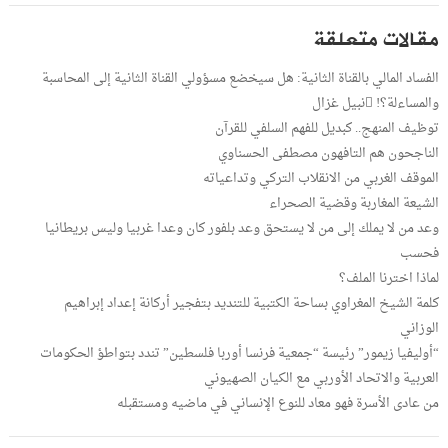
مقالات متعلقة
الفساد المالي بالقناة الثانية: هل سيخضع مسؤولي القناة الثانية إلى المحاسبة
والمساءلة؟! نبيل غزال
توظيف المنهج.. كبديل للفهم السلفي للقرآن
الناجحون هم التافهون مصطفى الحسناوي
الموقف الغربي من الانقلاب التركي وتداعياته
الشيعة المغاربة وقضية الصحراء
وعد من لا يملك إلى من لا يستحق وعد بلفور كان وعدا غربيا وليس بريطانيا
فحسب
لماذا اخترنا الملف؟
كلمة الشيخ المغراوي بساحة الكتبية للتنديد بتفجير أركانة إعداد إبراهيم
الوزاني
“أوليفيا زيمور” رئيسة “جمعية فرنسا أوربا فلسطين” تندد بتواطؤ الحكومات
العربية والاتحاد الأوربي مع الكيان الصهيوني
من عادى الأسرة فهو معاد للنوع الإنساني في ماضيه ومستقبله