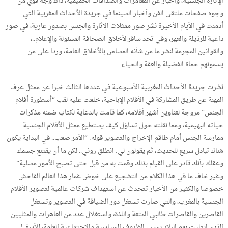
الإثارة الجنسية، وأخبار عن المغامرات والصداقات الحميمية، ذاك وجه قوي من
وجوه صفحات ملتقى الفن وأخبار السينما في جريدة الأحداث المغربية التي
أدمنت في الأيام الأخيرة نشر صور ممثلات الإثارة والجنس بصدور عارية، في صور
داعية للرذيلة والعهر، وفي تحد سافر لأخلاق الصحافة المسئولة والإعلام..،
والقوانين المجرمة لنشر ما من شأنه المساس بالأخلاق العامة، وردا على من
يسمونهم حماة الفضيلة والعفة والحياء..
نشرت جريدة الأحداث المغربية الأسبوعية في عددها الثالث خبرا عن ممثل عرف
المهنة عن طريق المشاركة في الأفلام الإباحية، خلعت عليه لقب “أسطورة أفلام
الجنس” مروجة لعناوين أشهر أفلامه، كما قامت بالدعاية لكتاب ضمنه مذكرات
حياته البهيمية، ومما نقلته حول تساؤل كيف يستطيع ممثل الأفلام الجنسية
ممارسة الجنس أمام طاقم الإخراج والتصوير قوله: “الأمر صعب.. في البداية يكون
هناك تبادل سريع للحديث، ثم يقولون لي: انطلق روني.. لكن ما أن يقتنع جسمك
وعقلك بأنك قادر على القيام بذلك وقمت به من قبل حتى تصبح الأمور مسلية”.
وغير خاف ما في هذا الكلام من التشجيع على خوض غمار هذا العالم الفاحش
خصوصا والكثير من الأخبار تتحدث عن استهداف شركات عالمية لتصوير الأفلام
الجنسية بالمغرب، والتي صارت تستغل دور الضيافة في التصوير وتستغل
القاصرين والقاصرات طالبي المتعة واللذة، واستغلال عدد من العاهرات والمثليين
الذين ابتليت بهم البلاد بسبب الظروف السياسية والاجتماعية العامة، للأسف!…