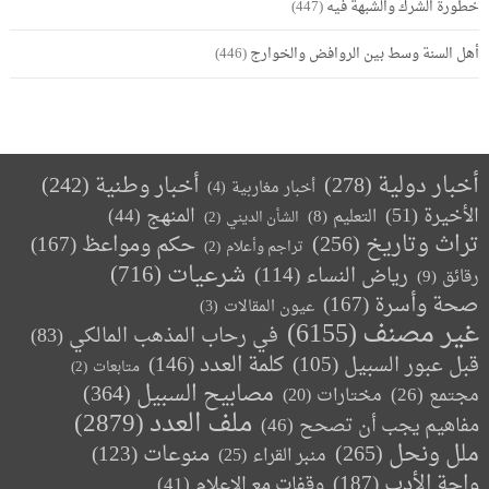
خطورة الشرك والشبهة فيه
(447)
أهل السنة وسط بين الروافض والخوارج
(446)
أخبار دولية
(278)
أخبار وطنية
(242)
أخبار مغاربية
(4)
الأخيرة
(51)
المنهج
(44)
التعليم
(8)
الشأن الديني
(2)
تراث وتاريخ
(256)
حكم ومواعظ
(167)
تراجم وأعلام
(2)
(716)
شرعيات
رياض النساء
(114)
رقائق
(9)
صحة وأسرة
(167)
عيون المقالات
(3)
غير مصنف
(6155)
في رحاب المذهب المالكي
(83)
كلمة العدد
(146)
قبل عبور السبيل
(105)
متابعات
(2)
مصابيح السبيل
(364)
مجتمع
(26)
(20)
مختارات
ملف العدد
(2879)
مفاهيم يجب أن تصحح
(46)
ملل ونحل
(265)
(123)
منوعات
منبر القراء
(25)
واحة الأدب
(187)
وقفات مع الإعلام
(41)