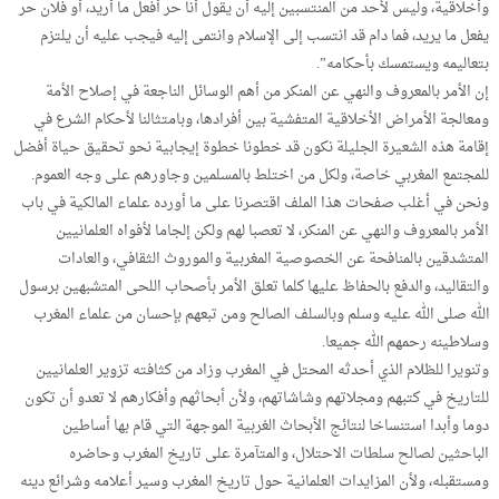
وأخلاقية، وليس لأحد من المنتسبين إليه أن يقول أنا حر أفعل ما أريد، أو فلان حر
يفعل ما يريد، فما دام قد انتسب إلى الإسلام وانتمى إليه فيجب عليه أن يلتزم
بتعاليمه ويستمسك بأحكامه”.
إن الأمر بالمعروف والنهي عن المنكر من أهم الوسائل الناجعة في إصلاح الأمة
ومعالجة الأمراض الأخلاقية المتفشية بين أفرادها، وبامتثالنا لأحكام الشرع في
إقامة هذه الشعيرة الجليلة نكون قد خطونا خطوة إيجابية نحو تحقيق حياة أفضل
للمجتمع المغربي خاصة، ولكل من اختلط بالمسلمين وجاورهم على وجه العموم.
ونحن في أغلب صفحات هذا الملف اقتصرنا على ما أورده علماء المالكية في باب
الأمر بالمعروف والنهي عن المنكر، لا تعصبا لهم ولكن إلجاما لأفواه العلمانيين
المتشدقين بالمنافحة عن الخصوصية المغربية والموروث الثقافي، والعادات
والتقاليد، والدفع بالحفاظ عليها كلما تعلق الأمر بأصحاب اللحى المتشبهين برسول
الله صلى الله عليه وسلم وبالسلف الصالح ومن تبعهم بإحسان من علماء المغرب
وسلاطينه رحمهم الله جميعا.
وتنويرا للظلام الذي أحدثه المحتل في المغرب وزاد من كثافته تزوير العلمانيين
للتاريخ في كتبهم ومجلاتهم وشاشاتهم، ولأن أبحاثهم وأفكارهم لا تعدو أن تكون
دوما وأبدا استنساخا لنتائج الأبحاث الغربية الموجهة التي قام بها أساطين
الباحثين لصالح سلطات الاحتلال، والمتآمرة على تاريخ المغرب وحاضره
ومستقبله، ولأن المزايدات العلمانية حول تاريخ المغرب وسير أعلامه وشرائع دينه