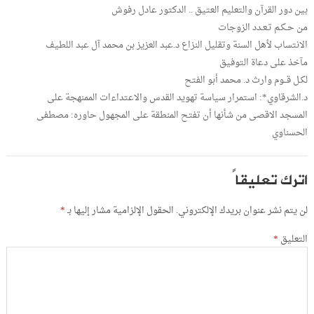
بين دور القرآن والتعليم العتيق .. الدكتور عادل رفوش
من حـكـم تـعـدد الزوجات
الانتساب لأهل السنة وتقليل النزاع د.عبد العزيز بن محمد آل عبد اللطيف
مآخذ على دعاة التوفيق
لكـل قــوم وارث د. محمد أبو الفتح
د.الشرقاوي*: استمرار سياسة تهويد القدس والاعتداءات الممنهجة على
المسجد الاقصى من شأنها أن تفتح المنطقة على المجهول حاوره: مصطفى
الحسناوي
اترك تعليقاً
لن يتم نشر عنوان بريدك الإلكتروني.
الحقول الإلزامية مشار إليها بـ
*
التعليق
*