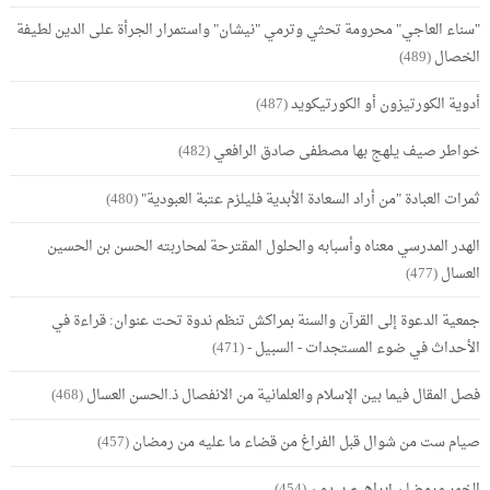
"سناء العاجي" محرومة تحثي وترمي "نيشان" واستمرار الجرأة على الدين لطيفة
الخصال
(489)
أدوية الكورتيزون أو الكورتيكويد
(487)
خواطر صيف يلهج بها مصطفى صادق الرافعي
(482)
ثمرات العبادة "من أراد السعادة الأبدية فليلزم عتبة العبودية"
(480)
الهدر المدرسي معناه وأسبابه والحلول المقترحة لمحاربته الحسن بن الحسين
العسال
(477)
جمعية الدعوة إلى القرآن والسنة بمراكش تنظم ندوة تحت عنوان: قراءة في
الأحداث في ضوء المستجدات - السبيل -
(471)
فصل المقال فيما بين الإسلام والعلمانية من الانفصال ذ.الحسن العسال
(468)
صيام ست من شوال قبل الفراغ من قضاء ما عليه من رمضان
(457)
الخمر ورمضان إبراهيم بيدون
(454)