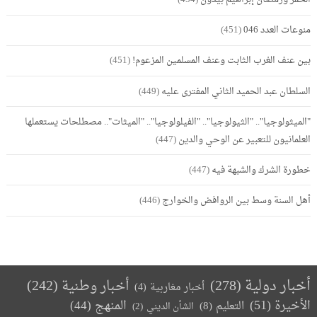
منوعات العدد 046
(451)
بين عنف الغرب الثابت وعنف المسلمين المزعوم!
(451)
السلطان عبد الحميد الثاني المفترى عليه
(449)
"الميثولوجيا".. "الثيولوجيا".. "الفيلولوجيا".. "الميثات".. مصطلحات يستعملها
العلمانيون للتعبير عن الوحي والدين
(447)
خطورة الشرك والشبهة فيه
(447)
أهل السنة وسط بين الروافض والخوارج
(446)
أخبار دولية
(278)
أخبار وطنية
(242)
أخبار مغاربية
(4)
الأخيرة
(51)
المنهج
(44)
التعليم
(8)
الشأن الديني
(2)