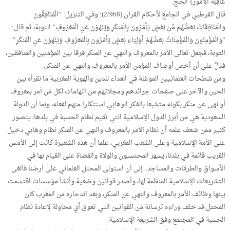
عَاقِبَةُ الْأُمُورِ} الحج.
قال القرطبي في الجامع لأحكام القرآن (2/968): وفي التنزيل: “الْمُنَافِقُونَ
وَالْمُنَافِقَاتُ بَعْضُهُم مِّن بَعْضٍ يَأْمُرُونَ بِالْمُنكَرِ وَيَنْهَوْنَ عَنِ الْمَعْرُوفِ” التوبة، ثم قال:
“وَالْمُؤْمِنُونَ وَالْمُؤْمِنَاتُ بَعْضُهُمْ أَوْلِيَاء بَعْضٍ يَأْمُرُونَ بِالْمَعْرُوفِ وَيَنْهَوْنَ عَنِ الْمُنكَرِ”
التوبة، فجعل تعالى الأمر بالمعروف والنهي عن المنكر فرقا بين المؤمنين والمنافقين،
فدلَّ على أن أخص أوصاف المؤمن الأمر بالمعروف والنهي عن المنكر..
ومن شطحات العلمانيين الموغلة في العداء للدين والهوية المغربية ما نقرأه بين
الحين والآخر على صفحات جرائدهم ومجلاتهم من اتهامات لكل مَن أمر بمعروف
أو نهى عن منكر بكونه متشبعا بالفكر الوهابي استنكارا منهم لفعله، وبما أن الدولة
السعودية هي من أبرز الدول الإسلامية التي تقيم نظام الحسبة في بلدها، يتصور
كثير ممن ضعف علمه أن نظام الأمر بالمعروف والنهي عن المنكر نظام وهابي دخيل
على الأمة الإسلامية وعلى الشعب المغربي، علما أن هذه الشعيرة كانت إلى الأمس
القريب قائمة في بلدنا، يسهر المحتسبون والولاة والقضاة على القيام بها في
الأسواق والطرقات والمساجد.. إلى أن استولى المحتل العلماني على أرضنا فألغى
التشريعات الإسلامية المنظمة لها، وأصدر قوانين وضعية وأنشأ مؤسسات اقتسمت
بينها وظائف الأمر بالمعروف والنهي عن المنكر، وبعد اندحاره من المغرب كان
المحتل قد خلف وراءه ترسانة من القوانين التي تعوق أي محاولة لإعادة نظام
الحسبة في المجتمع وفق الشريعة الإسلامية.