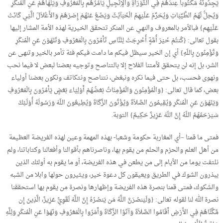
يَجِدُونَهُ مَكْتُوباً عِندَهُمْ فِي التَّوْرَاةِ وَالإِنْجِيلِ يَأْمُرُهُم بِالْمَعْرُوفِ وَيَنْهَاهُمْ عَنِ الْمُنكَرِ
وَيُحِلُّ لَهُمُ الطَّيِّبَاتِ وَيُحَرِّمُ عَلَيْهِمُ الْخَبَآئِثَ وَيَضَعُ عَنْهُمْ إِصْرَهُمْ وَالأَغْلاَلَ الَّتِي كَانَتْ
عَلَيْهِم} فبالأمر بالمعروف والنهي عن المنكر تتحقق الخيرية لهذه الأمة المشار إليها
بقول تعالى: {كُنتُمْ خَيْرَ أُمَّةٍ أُخْرِجَتْ لِلنَّاسِ تَأْمُرُونَ بِالْمَعْرُوفِ وَتَنْهَوْنَ عَنِ الْمُنكَرِ
وَتُؤْمِنُونَ بِاللّهِ} أي إن الخير سيظل فيكم ما دامت فيكم فئة تأمر بالخير وتنهى عن
الشر، بل إنه لن يتحقق لأمتنا الفلاح إلا بالتناصح وتوجيه بعضنا لبعض لا فيما نحب
ونهوى فحسب، بل حتى فيما نكره ونبغض، نتناصح ونتكاتف ونكون بعضنا أولياء
بعض، كما قال تعالى: {وَالْمُؤْمِنُونَ وَالْمُؤْمِنَاتُ بَعْضُهُمْ أَوْلِيَاء بَعْضٍ يَأْمُرُونَ بِالْمَعْرُوفِ
وَيَنْهَوْنَ عَنِ الْمُنكَرِ وَيُقِيمُونَ الصَّلاَةَ وَيُؤْتُونَ الزَّكَاةَ وَيُطِيعُونَ اللّهَ وَرَسُولَهُ أُوْلَـئِكَ
سَيَرْحَمُهُمُ اللّهُ إِنَّ اللّهَ عَزِيزٌ حَكِيمٌ} التوبة.
فمتى ما قمنا –أي المغاربة حكومة وشعبا- بهذه المهمة وعين لهذه الفريضة العظيمة
من أهل العلم والحزم والحلم من يقوم بها، وناصرناهم بأقوالنا وأفعالنا وكتاباتنا، ولم
نلتفت يوما من الأيام إلى من يطعن في هذه الفريضة، أو ما يقوم به أولئك الذين
يبذرون الشوك في الطريق ويعيقون كل دعوة خير، ويثيرون حولها وابلا من الشبه
والشكوك، فمتى قمنا بنصرة هذه الفريضة وإظهارها ونصرة من يقوم بها استحققنا
نصرة الله لنا لقوله تعالى: {وَلَيَنصُرَنَّ اللَّهُ مَن يَنصُرُهُ إِنَّ اللَّهَ لَقَوِيٌّ عَزِيزٌ، الَّذِينَ إِن
مَّكَّنَّاهُمْ فِي الأَرْضِ أَقَامُوا الصَّلاَةَ وَآتَوُا الزَّكَاةَ وَأَمَرُوا بِالْمَعْرُوفِ وَنَهَوْا عَنِ الْمُنكَرِ وَلِلَّهِ