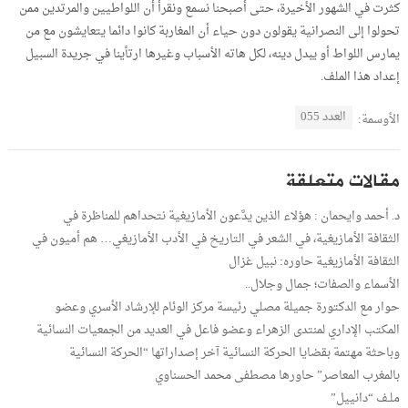
كثرت في الشهور الأخيرة، حتى أصبحنا نسمع ونقرأ أن اللواطيين والمرتدين ممن
تحولوا إلى النصرانية يقولون دون حياء أن المغاربة كانوا دائما يتعايشون مع من
يمارس اللواط أو يبدل دينه، لكل هاته الأسباب وغيرها ارتأينا في جريدة السبيل
إعداد هذا الملف.
العدد 055
الأوسمة:
مقالات متعلقة
د. أحمد وايحمان : هؤلاء الذين يدَّعون الأمازيغية نتحداهم للمناظرة في
الثقافة الأمازيغية، في الشعر في التاريخ في الأدب الأمازيغي… هم أميون في
الثقافة الأمازيغية حاوره: نبيل غزال
الأسماء والصفات؛ جمال وجلال..
حوار مع الدكتورة جميلة مصلي رئيسة مركز الوئام للإرشاد الأسري وعضو
المكتب الإداري لمنتدى الزهراء وعضو فاعل في العديد من الجمعيات النسائية
وباحثة مهتمة بقضايا الحركة النسائية آخر إصداراتها “الحركة النسائية
بالمغرب المعاصر” حاورها مصطفى محمد الحسناوي
ملـف “دانييل”