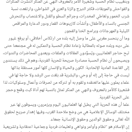
وبتغييب نظام الحسبة وشعيرة الأمر بالمعروف النهي عن المنكر انتشرت المنكرات
والفواحش والموبقات، فكثر التبرج والزنا والعري في الشواطئ، وارتفعت نسبة
شرب الخمور وتعاطي المخدرات، وجرائم السطو والقتل والاغتصاب والتحرش
الجنسي بالنساء والأطفال، وأنشأت كازينوهات القمار ودور الدعارة والمراقص
الليلية والمهرجانات وبرامج الخنا والفجور.
وما أن يتحسر مغربي على ما وصل إليه بلده من ارتكاس أخلاقي، أو يرفع غيور
على دينه وبلده صوته بالمطالبة بإعادة نظام الحسبة والتمكين له في مجتمعنا حتى
تبح حناجر العلمانيين، ويُسوِّدون المقالات والملفات، ويعدون المحاضرات والندوات،
ويصيحون أن نظام الحسبة مصادرة صريحة للحرية الفردية، وهم في ذلك يستندون
إلى القاعدة المادية الإلحادية: الكون والحياة والإنسان كلها أمور مستقلة بذاتها
ليست في حاجة إلى إله أو وحي، والبشرية قد بلغت سن الرشد ولا حاجة لها في
علماء يملون عليها ماتعتقده وتقوم به أو تتركه من تصرفات وأعمال وسلوكيات، لذا
فشعيرة كالأمر بالمعروف والنهي عن المنكر تمثل بالنسبة لهم أداة كبت وقمع وحجر
على الحرية الفردية.
علما أن هذه الحرية التي يطبل لها العلمانيون اليوم ويزمرون، ويسوقون لها عبر
مختلف الوسائل الإعلامية هي من وضع ملاحدة الغرب، وفيها إهدار صريح لحقوق
الله تعالى وحقوق الوالدين وحقوق الإنسانية جمعاء.
إن الإسلام هو “نظام وأوامر ونواهي وتعليمات فردية وجماعية اعتقادية وتشريعية