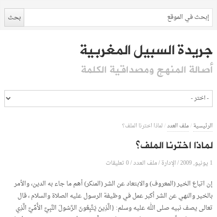
جريدة السبيل المغربية
أصالة المنهج ومصداقية الكلمة
الرئيسية
/
ملف العدد
/
لماذا اخترنا الملف؟
لماذا اخترنا الملف؟
1 يونيو, 2009
الإدارة
0 تعليقات
/
/
ملف العدد
/
إن اتباع الخير (المعروف) والابتعاد عن الشر (المنكر) أهم ما جاء به الدين، والأمر
بالخير والنهي عن الشر أكبر عمل في وظيفة الرسول عليه الصلاة والسلام ، قال
تعالى يصف نبيه صلى الله عليه وسلم: {الَّذِينَ يَتَّبِعُونَ الرَّسُولَ النَّبِيَّ الأُمِّيَّ الَّذِي