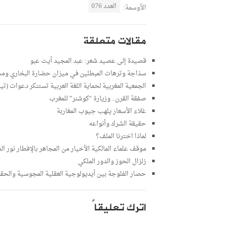
العدد 076
الأوسمة:
مقالات متعلقة
قصيدة إلى عصيد شعر: عبد المجيد أيت عبو
سذاجة وترهات المبطلين في ميزان حضارة البخاري ومس
الجمعية المغربية لحماية اللغة العربية تستنكر دعوات (تيار
صفقة القرن.. وزيارة “كوشنر” للمغرب
غلاء الأسعار يلهب جيوب المغاربة
حقيقة الشرك وأنواعه
لماذا اخترنا الملف؟
موقف علماء المالكية الأخيار من المجاهر بالإفطار نور ا
زلزال الحوز والدور الملكي
حصار الفلوجة بين أيديولوجية العقلية المجوسية والحق
اترك تعليقاً