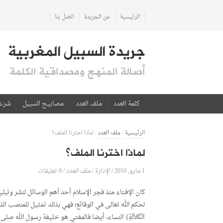
الرئيسية
عن الجريدة
اتصل بنا
جريدة السبيل المغربية
أصالة المنهج ومصداقية الكلمة
كلمة العدد
ملف العدد
مصابيح السبيل
شرع
الرئيسية
/
ملف العدد
/
لماذا اخترنا الملف؟
لماذا اخترنا الملف؟
1 مايو, 2010
الإدارة
0 تعليقات
/
/
ملف العدد
/
كان الإفتاء منذ فجر الإسلام أحد أهم الوسائل لنشر وتبلي
لحكم الله تعالى في الوقائع؛ فهي بذلك تمثيل للمنصب الذي تولاه 
الْكَلاَلَةِ} النساء، أيضا فالمفتي هو خليفة رسول الله صلى الله عل