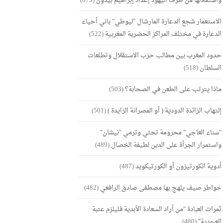
واستغلالها من طرف اليهود إعداد إبراهيم بيدون
(675)
الاستعمار شجع الدعارة المارشال "ليوطي" باني أحياء
الدعارة في مختلف المراكز الحضرية المغربية
(522)
حدود المغرب بين مطالب حزب الاستقلال وتطلعات
السلطان
(518)
ماذا يترتب على الطعن في الصحابة؟
(503)
إلتهاب الزائدة الدودية ( أو المصرانة الزايدة )
(501)
"سناء العاجي" محرومة تحثي وترمي "نيشان"
واستمرار الجرأة على الدين لطيفة الخصال
(489)
أدوية الكورتيزون أو الكورتيكويد
(487)
خواطر صيف يلهج بها مصطفى صادق الرافعي
(482)
ثمرات العبادة "من أراد السعادة الأبدية فليلزم عتبة
العبودية"
(480)