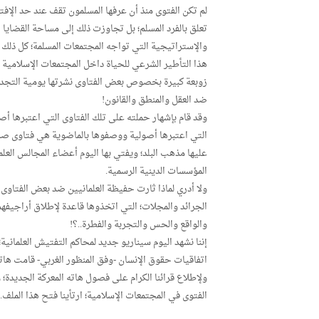
لم تكن الفتوى منذ أن عرفها المسلمون تقف عند حد الإفتاء
تعلق بالفرد المسلم؛ بل تجاوزت ذلك إلى مساحة القضايا
والإستراتيجية التي تواجه المجتمعات المسلمة؛ كل ذلك
هذا التأطير الشرعي للحياة داخل المجتمعات الإسلامية 
زوبعة كبيرة بخصوص بعض الفتاوى نشرتها يومية التجديد 
ضد العقل والمنطق والقانون!
وقد قام بإشهار حملته على تلك الفتاوى التي اعتبرها أصو
التي اعتبرها أصولية ووصفوها بالماضوية هي فتاوى صدر
عليها مذهب البلد؛ ويفتي بها اليوم أعضاء المجالس العلم
المؤسسات الدينية الرسمية.
ولا أدري لماذا ثارت حفيظة العلمانيين ضد بعض الفتاوى ا
الجرائد والمجلات؛ التي اتخذوها قاعدة لإطلاق أراجيفهم
والواقع والحس والتجربة والفطرة..؟!
إننا نشهد اليوم سيناريو جديد لمحاكم التفتيش العلمانية؛
اتفاقيات حقوق الإنسان -وفق المنظور الغربي- قامت ها
ولإطلاع قرائنا الكرام على فصول هاته المعركة الجديدة؛ 
الفتوى في المجتمعات الإسلامية؛ ارتأينا فتح هذا الملف.