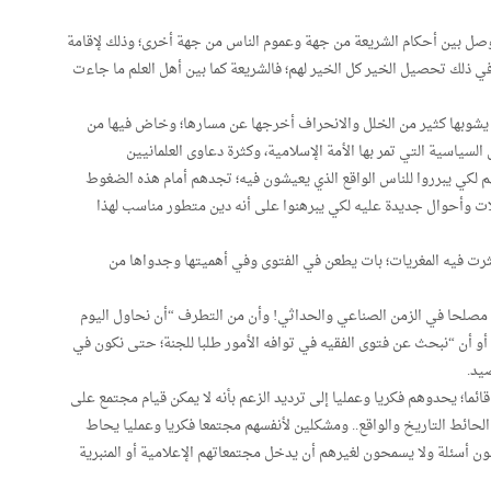
وصل بين أحكام الشريعة من جهة وعموم الناس من جهة أخرى؛ وذلك لإقامة
 ذلك تحصيل الخير كل الخير لهم؛ فالشريعة كما بين أهل العلم ما جاءت
ات يشوبها كثير من الخلل والانحراف أخرجها عن مسارها؛ وخاض فيها من
سياسية التي تمر بها الأمة الإسلامية، وكثرة دعاوى العلمانيين
م لكي يبرروا للناس الواقع الذي يعيشون فيه؛ تجدهم أمام هذه الضغوط
ت وأحوال جديدة عليه لكي يبرهنوا على أنه دين متطور مناسب لهذا
ثرت فيه المغريات؛ بات يطعن في الفتوى وفي أهميتها وجدواها من
ا مصلحا في الزمن الصناعي والحداثي! وأن من التطرف “أن نحاول اليوم
و أن “نبحث عن فتوى الفقيه في توافه الأمور طلبا للجنة؛ حتى نكون في
يد.
قائما؛ يحدوهم فكريا وعمليا إلى ترديد الزعم بأنه لا يمكن قيام مجتمع على
ائط التاريخ والواقع.. ومشكلين لأنفسهم مجتمعا فكريا وعمليا يحاط
تضون أسئلة ولا يسمحون لغيرهم أن يدخل مجتمعاتهم الإعلامية أو المنبرية