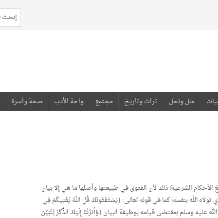
يات
ملل ونحل
تراث وتاريخ
مجتمع
واحة الأدب
صحة وأسرة
غ الأحكام الشرعية؛ ذلك لأن الفتوى في طبيعتها وأصلها ما هي إلا بيان
الله بنفسه؛ كما في قوله تعالى: {يَسْتَفْتُونَكَ قُلِ اللّهُ يُفْتِيكُمْ فِي
يه وسلم بمقتضى قيامه بوظيفة البيان {وََأَنزَلْنَا إِلَيْكَ الذِّكْرَ لِتُبَيِّنَ