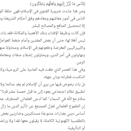
لِلنَّاسِ مَا نُزِّلَ إِلَيْهِمْ وَلَعَلَّهُمْ يَتَفَكَّرُونَ}.
ومن هنا جاءت ضرورة الفتوى في الإسلام؛ فهي حلقة ال
الناس في أمور معاشهم ومعادهم وفق أحكام الشريعة؛ وفي
إلا لتحصيل المنافع والمصالح للبشر.
فإن كانت وظيفة الإفتاء بتلك الأهمية والمكانة؛ فقد ب
ليس أهلا لها؛ حتى أن بعض المفتين وأمام ضغط العوامل ال
والليبراليين المغرضة وطعونهم في الإسلام، ومحاولة منه
يتهاونون في أمر الدين، ويحاولون إضفاء صفات ومعاملا
الزمن.
وفي هذا العصر الذي طغت فيه المادية على الروحية؛ وك
انتكست فطرته؛ وبان جهله.
بل بات يخوض فيها من يرى أن الإسلام لم يعد صالحا ول
تطبيق نظام اجتماعي يعود إلى ما قبل خمسة عشر قرنا” أ
سلام مع الله في السماء” كما ادعى العلماني المتطرف عص
إن الطموح العلماني لعزل المجتمع عن تأثير الدين ما زال 
أساس ديني بعبارات متنوعة؛ مستكبرين وضاربين بعض الح
بالطقسية الكهنوتية الكاملة، لا يقبلون معها نقدا ولا ير
أو التأليفية.