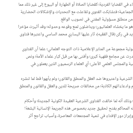
 في القضايا الفردية؛ كقضايا الصلاة أو الطهارة أو البيوع إلى غير ذلك مما
 الجماعية؛ فتشابكت الفتوى وتفاعلت مع التحديات والإشكالات الحضارية
 من منطلق مسؤولية المفتي في تصويب الواقع.
هو ما يخشاه العلمانيون؛ ويناضلون لمنع وقوعه وحدوثه؛ وقد أثيرت مؤخرا
في ركن (قال الفقيه)، ثار عليها اليساري محمد الساسي واعتبرها فتاوى
لية مجموعة من المنابر الإعلامية ذات التوجه العلماني؛ علما أن الفتاوى
ت عن مجامع فقهية كبرى؛ وأفتى بها من قبل كبار علماء الأمة؛ ونص
ية والمجلس العلمي الأعلى؛ أي العلماء الرسميون الذين يعملون في
لشرعية واعتبروها ضد العقل والمنطق والقانون؛ ولم يأبهوا قط لما تنشره
 وادعاءاتهم الكاذبة؛ من مخالفات صريحة للدين والعقل والقانون والمنطق
 وذلك أنه لما خالفت الفتاوى الشرعية العقيدة الكونية الجديدة؛ وأحكام
ته المحاكم بفتح تحقيق جديد بخصوص هذه الجريمة الإنسانية البشعة!
وإبراز دور الإفتاء في تنمية المجتمعات المعاصرة، وأسباب تراجع أثر