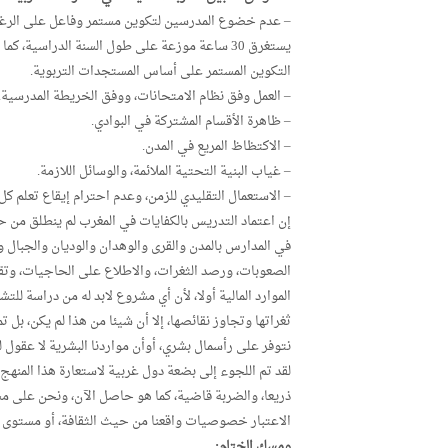
– عدم خضوع المدرسين لتكوين مستمر وفاعل على الرغم 
يستغرق 30 ساعة موزعة على طول السنة الدراسية،
التكوين المستمر على أساس المستجدات التربوية.
– العمل وفق نظام الامتحانات، ووفق الخريطة المدرسية.
– ظاهرة الأقسام المشتركة في البوادي.
– الاكتظاظ المريع في المدن.
– غياب البنية التحتية الملائمة، والوسائل اللازمة.
– الاستعمال التقليدي للزمن، وعدم احترام إيقاع تعلم كل 
إن اعتماد التدريس بالكفايات في المغرب لم ينطلق من 
في المدارس بالمدن والقرى والوهدان والوديان والجبال
الصعوبات، ورصد الثغرات، والاطلاع على الحاجيات، وتقو
الموارد المالية أولا، لأن أي مشروع لابد له من دراسة 
ثغراتها وتجاوز نقائصها، إلا أن شيئا من هذا لم يكن، بل ت
نتوفر على رأسمال بشري، أوأن مواردنا البشرية لا عقول له
لقد تم اللجوء إلى بضعة دول غربية لاستعارة هذا المنهج
ذريعا، والضربة قاضية، كما هو حاصل الآن، ونحن على مشا
الاعتبار خصوصيات واقعنا من حيث الثقافة، أو مستوى ال
ومسك الختام: