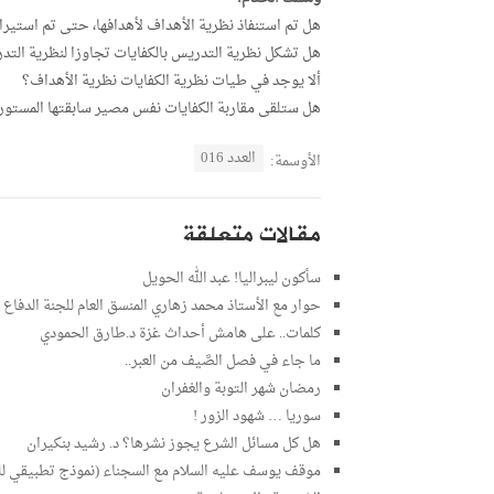
هل تم استنفاذ نظرية الأهداف لأهدافها، حتى تم استيراد
هل تشكل نظرية التدريس بالكفايات تجاوزا لنظرية التدري
ألا يوجد في طيات نظرية الكفايات نظرية الأهداف؟
هل ستلقى مقاربة الكفايات نفس مصير سابقتها المستور
العدد 016
الأوسمة:
مقالات متعلقة
سأكون ليبراليا! عبد الله الحويل
حوار مع الأستاذ محمد زهاري المنسق العام للجنة الدف
كلمات.. على هامش أحداث غزة د.طارق الحمودي
ما جاء في فصل الصَّيف من العبر..
رمضان شهر التوبة والغفران
سوريا … شهود الزور !
هل كل مسائل الشرع يجوز نشرها؟ د. رشيد بنكيران
موقف يوسف عليه السلام مع السجناء (نموذج تطبيقي للتر