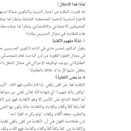
لماذا هذا الانتقال
؟
لما تغيرت النظرة من اعتبار التربية والتكوين مجالا استه
قاطرة أساسية للتنمية المجتمعية الشاملة، ونظرا لما عر
المحيطين الاجتماعي والاقتصادي، ونظرا لما عرفته مقاربة
هذه المقاربة في مجال التدريس ببلادنا.
3-
نشأة مفهوم الكفاية
في مجال العلوم اللغوية من لدن الباحث نعام تشومسكي، 
المقاولاتي، ووجد توظيفه الإجرائي في مجال الشغل داخل 
يطغى عليها كل ما له علاقة بالمقاولة”
4- ما معنى الكفاية؟
الكفاية لغة: من كفى يكفي: إذا قام بالأمر، فهو كاف. “
“وكفى بالله شهيدا” أي شهادة الله تعالى تغني عن سواها، و
أما اللفظ الشائع على الألسن ألا وهو الكفاءة، فهو غير ال
كفأ يكفأ كَفْأ وكَفاء وكَفاءة، والكفاءة:حالة يكون بها ال
والنظير، جمعه أَكْفاء وكِفاء، “ولم يكن له كفؤا احد”.
إذن، فخلاصة القول هي أن: الكفاية من:كفى يكفي كفاية، 
والكفاءة من: كفأ يكفأ كَفْأ وكَفاء وكَفاءة، فهو كَفْء وكِفْ