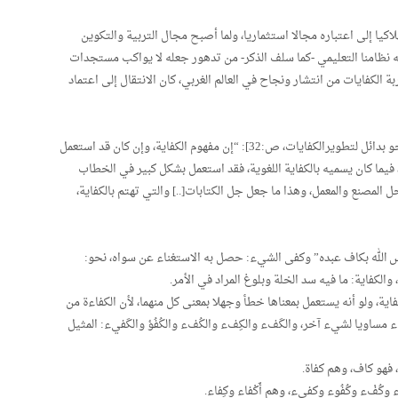
لاكيا إلى اعتباره مجالا استثماريا، ولما أصبح مجال التربية والتكوين
فه نظامنا التعليمي -كما سلف الذكر- من تدهور جعله لا يواكب مستجدات
 الكفايات من انتشار ونجاح في العالم الغربي، كان الانتقال إلى اعتماد
يقول الدكتور لحسن مادي في كتابه:[تكوين المدرسين.نحو بدائل لتطويرالكفايات، ص:32]: “إن مفهوم الكفاية، وإن كان قد استعمل
فيما كان يسميه بالكفاية اللغوية، فقد استعمل بشكل كبير في الخطاب
المصنع والمعمل، وهذا ما جعل جل الكتابات[..] والتي تهتم بالكفاية،
أليس الله بكاف عبده” وكفى الشيء: حصل به الاستغناء عن سواه، نحو:
الكفاية: ما فيه سد الخلة وبلوغ المراد في الأمر.
كفاية، ولو أنه يستعمل بمعناها خطأ وجهلا بمعنى كل منهما، لأن الكفاءة من
شيء مساويا لشيء آخر، والكَفء والكِفء والكُفء والكُفُؤ والكَفيء: المثيل
فهو كاف، وهم كفاة.
ء وكُفْء وكُفُوء وكفيء، وهم أَكْفاء وكِفاء.