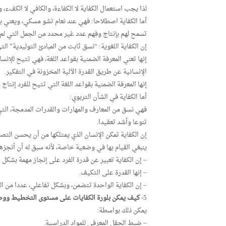
لذا يجب استعمال الكفاية لا الكفاءة، والكافي لا الكفء، وال
أما الكفاية اصطلاحا: فهي عند نعام تشو مسكي، ويعني بها 
تسمح لهم بإنتاج وفهم عدد غير محدد من الجمل التي لم
إن الكفاية اللغوية: “نسق ثابت من المبادئ التوليدية” ال
إنها تعني المعرفة الضمنية بقواعد اللغة، فهي تتيح للإنس
الإنسانية عن طريق القدرة الآلية المخزونة في التفكير.
إنها المعرفة الضمنية بقواعد اللغة التي تتيح للفرد إنتا
أما الكفاية في الشأن التربوي:
فهي نسق من المعارف والمهارات والقدرات المدمجة، التي 
تنوعا وأشد تعقيدا.
إن الكفاية تمكن الإنسان الذي يمتلكها من أن يحسن الت
ينبغي القيام بها في وضعية خاصة، لأنه سبق له أن أنجزه
– إن الكفاية تعبير عن قدرة الفرد على إنجاز مهمة بشكل 
– إنها القدرة على التكيف.
– إن الكفاية الواحدة تتضمن، وبشكل تفاعلي، عددا من ال
5-
كيف يمكن بلورة الكفايات على مستوى التخطيط ووض
يمكن ذلك بواسطة:
– ضبط الحقل المعرفي للمواد الدراسية.