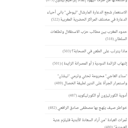
واستغلالها من طرف اليهود إعداد إبراهيم بيدون
(675)
الاستعمار شجع الدعارة المارشال "ليوطي" باني أحياء
الدعارة في مختلف المراكز الحضرية المغربية
(522)
حدود المغرب بين مطالب حزب الاستقلال وتطلعات
السلطان
(518)
ماذا يترتب على الطعن في الصحابة؟
(503)
إلتهاب الزائدة الدودية ( أو المصرانة الزايدة )
(501)
"سناء العاجي" محرومة تحثي وترمي "نيشان"
واستمرار الجرأة على الدين لطيفة الخصال
(489)
أدوية الكورتيزون أو الكورتيكويد
(487)
خواطر صيف يلهج بها مصطفى صادق الرافعي
(482)
ثمرات العبادة "من أراد السعادة الأبدية فليلزم عتبة
العبودية"
(480)