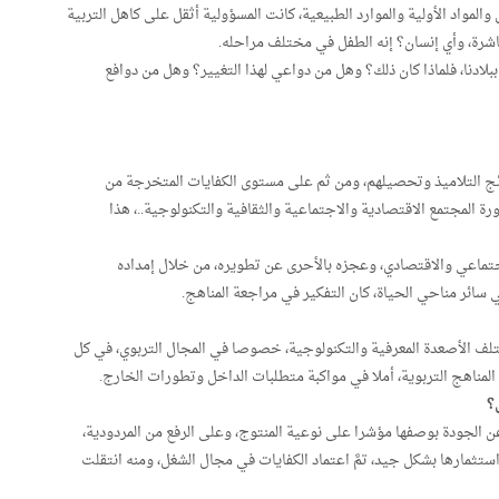
 والمواد الأولية والموارد الطبيعية، كانت المسؤولية أثقل على كاهل التربية
اشرة، وأي إنسان؟ إنه الطفل في مختلف مراحله.
ببلادنا، فلماذا كان ذلك؟ وهل من دواعي لهذا التغيير؟ وهل من دوافع
ئج التلاميذ وتحصيلهم، ومن ثم على مستوى الكفايات المتخرجة من
 المجتمع الاقتصادية والاجتماعية والثقافية والتكنولوجية..، هذا
اجتماعي والاقتصادي، وعجزه بالأحرى عن تطويره، من خلال إمداده
سائر مناحي الحياة، كان التفكير في مراجعة المناهج.
تلف الأصعدة المعرفية والتكنولوجية، خصوصا في المجال التربوي، في كل
ة المناهج التربوية، أملا في مواكبة متطلبات الداخل وتطورات الخارج.
؟
وعن الجودة بوصفها مؤشرا على نوعية المنتوج، وعلى الرفع من المردودية،
 استثمارها بشكل جيد، تمَّ اعتماد الكفايات في مجال الشغل، ومنه انتقلت