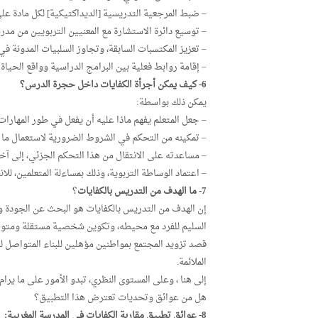
– ضبط المرجعية التدريسية [الديداكتيكية] لكل مادة عل
– توسيع دائرة الاستشارة مع المعنيين التربويين من م
– تعزيز المكتسبات السابقة، وتجاوز السلبيات المدونة في
– إقامة روابط فعلية بين البرامج الدراسية وواقع الحياة 
6- كيف يمكن أجرأة الكفايات داخل حجرة الدرس؟
يمكن ذلك بواسطة:
– جعل المتعلم يفهم ماذا عليه أن يفعل في طور المهارات
– تمكينه من التحكم في الشروط الضرورية لاستعمال ما 
– مساعدته على الانتقال من هذا التحكم الجزئي، إلى آخر 
– اعتماد الوساطة التربوية، وذلك بمساءلة المتعلمين، لل
7- ما الهدف من التدريس بالكفايات
؟
إن الهدف من التدريس بالكفايات هو البحث عن الجودة وال
السليم للفرد مع محيطه، وتكوين شخصية مستقلة ومتواز
قصد تزويد المجتمع بمواطنين مؤهلين للبناء المتواصل 
الملائمة.
إلى هنا ، وعلى المستوى النظري، تبدو الأمور على ما يرام،
هل من عوائق وتحديات تعترض هذا التطبيق؟
8- عوائق تطبيق مقاربة الكفايات في المدرسة المغربية: