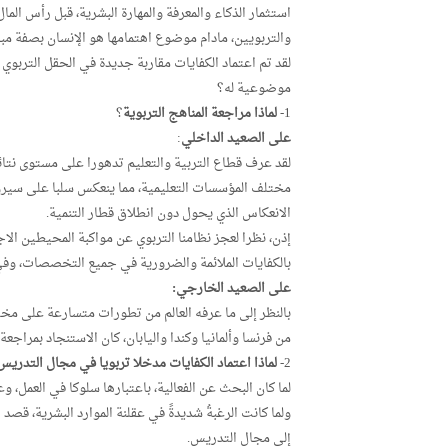
استثمار الذكاء والمعرفة والمهارة البشرية، قبل رأس المال
والتربويين، مادام موضوع اهتمامها هو الإنسان بصفة مب
لقد تم اعتماد الكفايات مقاربة جديدة في الحقل التربوي 
موضوعية له؟
1-
لماذا مراجعة المناهج التربوية
؟
على الصعيد الداخلي
:
لقد عرف قطاع التربية والتعليم تدهورا على مستوى نتا
مختلف المؤسسات التعليمية، مما ينعكس سلبا على سيرورة
الانعكاس الذي يحول دون انطلاق قطار التنمية.
إذن، نظرا لعجز نظامنا التربوي عن مواكبة المحيطين ال
بالكفايات الملائمة والضرورية في جميع التخصصات، وفي 
على الصعيد الخارجي:
بالنظر إلى ما عرفه العالم من تطورات متسارعة على مخ
من فرنسا وألمانيا وكندا واليابان، كان الاستنجاد بمراجع
2-
لماذا اعتماد الكفايات مدخلا تربويا في مجال التدريس
لما كان البحث عن الفعالية، باعتبارها سلوكا في العمل، 
ولما كانت الرغبةُ شديدةً في عقلنة الموارد البشرية، قصد
إلى مجال التدريس.