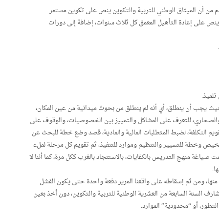
من أن الميثاق الوطني للتربية والتكوين ينص على تكوين مستمر
 كما ينص على إعادة التأهيل المعمق كل ثلاث سنوات، إضافة إلى دورات
تلميذ.
حيث يجب أن ينطلق، أي أنه لم ينطلق من بحوث ميدانية من عين المكان،
 والصحاري، للتعرف على المشاكل والتمييز بين الخصوصيات، والوقوف على
يم التكلفة، لضبط المتطلبات المالية والمادية، قصد وضع خطة للبحث عن
للتشخيص وخطة للتسيير والتنظيم وموارد للتنفيذ، ثم تقويم كل مرحلة لملء
مت صياغة منهج التدريس بالكفايات، بالاستنجاد بالغرب ككل مرة، كما أننا لا
ا.
 منها، ومن ثم إسقاطه على واقعنا المرير دفعة واحدة حتى يكون الفشل
رف السنة السابعة من العشرية الوطنية للتربية والتكوين، دون أخذ بعين
تطور، أو “محدودية” الموارد.