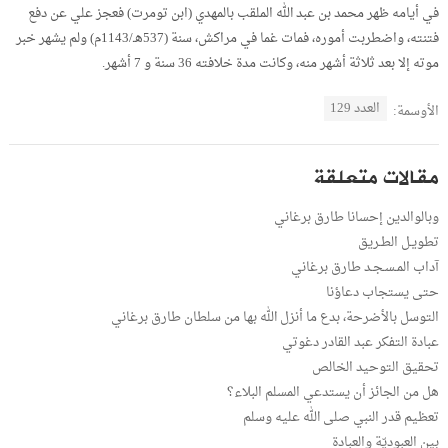
في أيامه ظهر محمد بن عبد الله الملقب بالمهدي (ابن تومرت) فعجز علي عن دفع
فتنته، واضطربت أموره، فمات غما في مراكش، سنة (537هـ/1143م) ولم يشهر خبر
موته إلا بعد ثلاثة أشهر منه، وكانت مدة خلافته 36 سنة و 7 أشهر.
العدد 129
الأوسمة:
مقالات متعلقة
وبالوالدين إحسانا طارق برغاني
تطويـل الطـريق
آداب المـسـجـد طارق برغاني
حتى يستجاب دعاؤنا
التوسل بالأضرحة، بدع ما أنزل الله بها من سلطان طارق برغاني
عبادة التفكر عبد القادر دغوتي
تحقيق التوحيد الخالص
هل من الجائز أن يستدعي المسلم البلاء؟
تعظيم قدر النبي صلى الله عليه وسلم
بين العبوديّة والعبادة