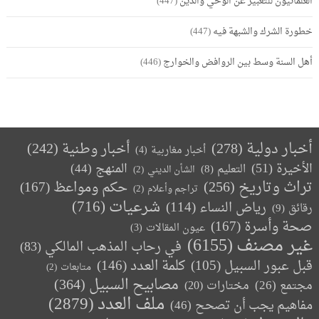
العلمانيون للتعبير عن الوحي والدين
(447)
خطورة الشرك والشبهة فيه
(447)
أهل السنة وسط بين الروافض والخوارج
(446)
أخبار دولية
(278)
أخبار وطنية
(242)
أخبار مغاربية
(4)
الأخيرة
(51)
المنهج
(44)
التعليم
(8)
الشأن الديني
(2)
تراث وتاريخ
(256)
حكم ومواعظ
(167)
تراجم وأعلام
(2)
(716)
شرعيات
رياض النساء
(114)
رقائق
(9)
صحة وأسرة
(167)
عيون المقالات
(3)
غير مصنف
(6155)
في رحاب المذهب المالكي
(83)
كلمة العدد
(146)
قبل عبور السبيل
(105)
متابعات
(2)
مصابيح السبيل
(364)
مجتمع
(26)
(20)
مختارات
ملف العدد
(2879)
مفاهيم يجب أن تصحح
(46)