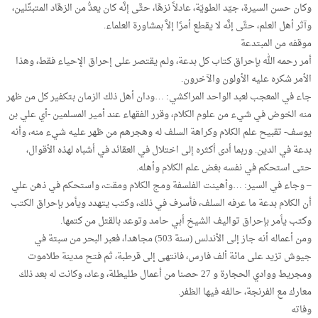
وكان حسن السيرة، جيّد الطويّة، عادلاً نزهًا، حتَّى إنَّه كان يعدُّ من الزهَّاد المتبتِّلين،
وآثر أهل العلم، حتَّى إنَّه لا يقطع أمرًا إلاَّ بمشاورة العلماء.
موقفه من المبتدعة
أمر رحمه الله بإحراق كتاب كل بدعة، ولـم يقتصر على إحراق الإحياء فقط، وهذا
الأمر شكره عليه الأولون والآخرون.
جاء في المعجب لعبد الواحد المراكشي: …ودان أهل ذلك الزمان بتكفير كل من ظهر
منه الخوض في شيء من علوم الكلام، وقرر الفقهاء عند أمير المسلمين -أي علي بن
يوسف- تقبيح علم الكلام وكراهة السلف له وهجرهم من ظهر عليه شيء منه، وأنه
بدعة في الدين. وربما أدى أكثره إلى اختلال في العقائد في أشباه لهذه الأقوال،
حتى استحكم في نفسه بغض علم الكلام وأهله.
– وجاء في السير: …وأهينت الفلسفة ومج الكلام ومقت، واستحكم في ذهن علي
أن الكلام بدعة ما عرفه السلف، فأسرف في ذلك، وكتب يتهدد ويأمر بإحراق الكتب
وكتب يأمر بإحراق تواليف الشيخ أبي حامد وتوعد بالقتل من كتمها.
ومن أعماله أنه جاز إلى الأندلس (سنة 503) مجاهدا، فعبر البحر من سبتة في
جيوش تزيد على مائة ألف فارس، فانتهى إلى قرطبة، ثم فتح مدينة طلاموت
ومجريط ووادي الحجارة و 27 حصنا من أعمال طليطلة، وعاد، وكانت له بعد ذلك
معارك مع الفرنجة، حالفه فيها الظفر.
وفاته