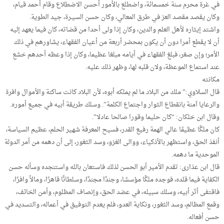
في غرة محرم سنة خمسمائة، واضطلع بالأمور أحسن الاضطلاع وقام أحمد قيام،
وكان يقصد مقصد العز في طرق المعالي، وكان حسن السيـرة، جيد الطوية.
واشتد إيثاره لأهل العلم والدين، وكان إذا ولى أحدا من قضاته، كان فيما يعهد إليه
أن لا يقطع أمرا دون أن يكون بمحضر أربعة من أعيان الفقهاء، يشاورهم في ذلك
الأمر؛ وإن صغر، فبلغ الفقهاء في أيامه مبلغا عظيما، وكان إذا وعظه أحدهم خشع
عند استماع الموعظة، ولان قلبه لها، وظهر ذلك عليه.
مكانته
قال السلاوي:” ملك من البلاد ما لم يملكه أبوه، لأن البلاد كانت ساكنة والأموال وافرة
والرعايا آمنة بانقطاع الثوار واجتماع الكلمة”. وسلك طريقة أبيه في جميع أموره.
وقال ابن خلكان: “كان حليما وقورا صالحا عادلا”.
كان ملكًا عظيمًا عالي الهمة رفيع القدر، فسيح المعرفة شهير الحلم، عظيم السياسة،
أنفذ الحق، واستظهر بالأذكياء، ووالى الغزو، وسد الثغور، إلى أن دهمه من أمر الدولة
الموحدية ما دهمه.
قال ابن عذارى: تقدم الأمير أبو الحسن لذلك فاستعان بالله واستنجده وسأله حسن
الكفاية فيما قلده، فوجده ملكًا مؤسسًا، وجندًا مجندًا، وسلطانًا قاهرًا، ومالاً وافرًا،
فاقتفى أثر أبيه، وسلك سبيله، في عضد الحق، وإنصاف المظلوم، وأمن الخائف،
وقمع المظالم، وسد الثغور، ونكاية العدو، فلم يعدم التوفيق في أعماله، والتسديد في
حسن أفعاله.