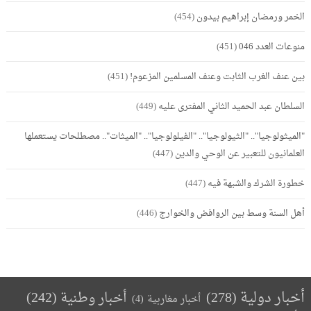
الخمر ورمضان إبراهيم بيدون
(454)
منوعات العدد 046
(451)
بين عنف الغرب الثابت وعنف المسلمين المزعوم!
(451)
السلطان عبد الحميد الثاني المفترى عليه
(449)
"الميثولوجيا".. "الثيولوجيا".. "الفيلولوجيا".. "الميثات".. مصطلحات يستعملها
العلمانيون للتعبير عن الوحي والدين
(447)
خطورة الشرك والشبهة فيه
(447)
أهل السنة وسط بين الروافض والخوارج
(446)
أخبار دولية
(278)
أخبار وطنية
(242)
أخبار مغاربية
(4)