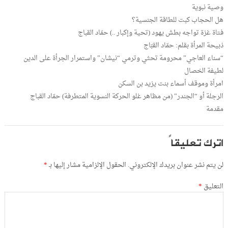
وصية نبوية
هل الحجاب كبت للطاقة الجنسية؟
فتاة غزة تواجه بطش يهود (تحية وإكبار ..) حمّاد القباج
ذبيحة المرأة بقلم: حمّاد القبّاج
“سناء العاجي” محرومة تحثي وترمي “نيشان” واستمرار الجرأة على الدين
لطيفة الخصال
امرأة وموقف أسماء بنت يزيد بن السكن
الرجلة أو “الجندر” (من مظاهر غلو الحركة النسوية المتطرفة) حمّاد القباج
مقدمة
اترك تعليقاً
لن يتم نشر عنوان بريدك الإلكتروني.
الحقول الإلزامية مشار إليها بـ
*
التعليق
*