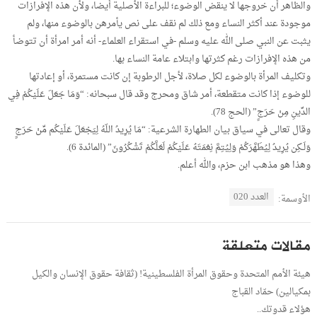
والظاهر أن خروجها لا ينقض الوضوء؛ للبراءة الأصلية أيضا، ولأن هذه الإفرازات
موجودة عند أكثر النساء ومع ذلك لم نقف على نص يأمرهن بالوضوء منها، ولم
يثبت عن النبي صلى الله عليه وسلم -في استقراء العلماء- أنه أمر امرأة أن تتوضأ
من هذه الإفرازات رغم كثرتها وابتلاء عامة النساء بها.
وتكليف المرأة بالوضوء لكل صلاة، لأجل الرطوبة إن كانت مستمرة، أو إعادتها
للوضوء إذا كانت متقطعة، أمر شاق ومحرج وقد قال سبحانه: “وَمَا جَعَلَ عَلَيْكُمْ فِي
الدِّينِ مِنْ حَرَجٍ” (الحج 78).
وقال تعالى في سياق بيان الطهارة الشرعية: “مَا يُرِيدُ اللّهُ لِيَجْعَلَ عَلَيْكُم مِّنْ حَرَجٍ
وَلَـكِن يُرِيدُ لِيُطَهَّرَكُمْ وَلِيُتِمَّ نِعْمَتَهُ عَلَيْكُمْ لَعَلَّكُمْ تَشْكُرُونَ” (المائدة 6).
وهذا هو مذهب ابن حزم، والله أعلم.
العدد 020
الأوسمة:
مقالات متعلقة
هيئة الأمم المتحدة وحقوق المرأة الفلسطينية! (ثقافة حقوق الإنسان والكيل
بمكيالين) حمّاد القباج
هؤلاء قدوتك..