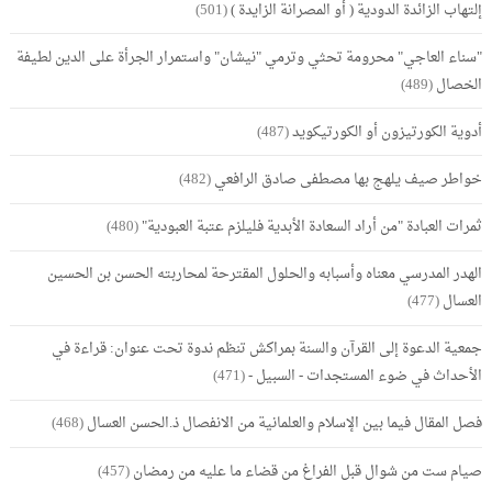
إلتهاب الزائدة الدودية ( أو المصرانة الزايدة )
(501)
"سناء العاجي" محرومة تحثي وترمي "نيشان" واستمرار الجرأة على الدين لطيفة
الخصال
(489)
أدوية الكورتيزون أو الكورتيكويد
(487)
خواطر صيف يلهج بها مصطفى صادق الرافعي
(482)
ثمرات العبادة "من أراد السعادة الأبدية فليلزم عتبة العبودية"
(480)
الهدر المدرسي معناه وأسبابه والحلول المقترحة لمحاربته الحسن بن الحسين
العسال
(477)
جمعية الدعوة إلى القرآن والسنة بمراكش تنظم ندوة تحت عنوان: قراءة في
الأحداث في ضوء المستجدات - السبيل -
(471)
فصل المقال فيما بين الإسلام والعلمانية من الانفصال ذ.الحسن العسال
(468)
صيام ست من شوال قبل الفراغ من قضاء ما عليه من رمضان
(457)