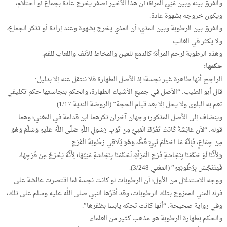
والفرق بينه وبين مَنِيّ المرأة؛ أن هذا الأخير أصفر يخرج عادة بجماع أو احتلام،
ويكون خروجه بشهوة عادة.
والفرق بين الرطوبة وبين المذي؛ أن المذي يخرج بشهوة وعند إرادة أو تذكر الجماع،
ولا يكثر في الغالب.
وهذه الرطوبة لرحم المرأة؛ كالدمع للعين والمخاط للأنف واللعاب للفم.
حكمها:
الراجح أنها طاهرة غير نجسة؛ إذ الأصل الطهارة فلا ننتقل عنه إلا بدليل:
قال أبو الطيب: “الأصل في جميع الأشياء الطهارة، والحكم بنجاستها حكم تكليفي
تعم به البلوى ولا يحل إلا بعد قيام الحجة” (الروضة الندية 1/17).
وينضاف إلى الأصل المذكور؛ وجهان آخران ذكرهما ابن قدامة في المغني؛ وهما
قوله: “لأن عَائِشَةَ كَانَتْ تَفْرُكُ الْمَنِيَّ مِنْ ثَوْبِ رَسُولِ اللَّهِ صَلَّى اللَّهُ عَلَيْهِ وَسَلَّمَ وَهُوَ
مِنْ جِمَاعٍ، فَإِنَّهُ مَا احْتَلَمَ نَبِيٌّ قَطُّ، وَهُوَ يُلَاقِي رُطُوبَةَ الْفَرْجِ.
وَلِأَنَّنَا لَوْ حَكَمْنَا بِنَجَاسَةِ فَرْجِ الْمَرْأَةِ، لَحَكَمْنَا بِنَجَاسَةِ مَنِيِّهَا؛ لِأَنَّهُ يَخْرُجُ مِنْ فَرْجِهَا،
فَيَتَنَجَّسُ بِرُطُوبَتِهِ” (المغني 3/248).
ووجه الاستدلال من الأول؛ أن الرطوبات لو كانت نجسة لما اقتصرت عائشة على
فرك المني الممزوج بتلك الرطوبات، وقد أقرَّها النبي صلى الله عليه وسلم على ذلك،
وفي رواية صحيحة: “أنها كانت تحكه يابسا بظفرها”.
والحكم بطهارة الرطوبة هو مذهب كثير من العلماء.