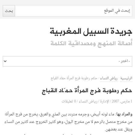
جريدة السبيل المغربية
أصالة المنهج ومصداقية الكلمة
الرئيسية
/
رياض النساء
/
حكم رطوبة فرج المرأة حمّاد القباج
حكم رطوبة فرج المرأة حمّاد القباج
1 مارس, 2007
الإدارة
0 تعليقات
/
/
رياض النساء
/
والمراد بها
: ماء لونه أبيض، وجرمه متردد بين المذي والعرق، يخرج من فرج المرأة؛
من مخرج متصل بالرحم لا من مخرج البول، وهو كثير الخروج عند كثير من النساء
ويقل عند بعضهن.