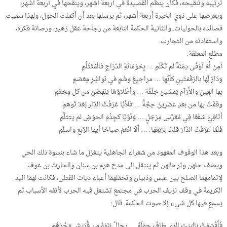
ترتيبه وتنقيحه، فكان ينظم القصيدة في أربعة أشهر، وينقحها في أربعة أشهر،
ويعرضها على ذوي الخبرة أربعة أشهر، ثم يرسلها بعد أن أكملت الحول، ولهذا سميت
قصائده بالحوليات. والثانية الحكمة النابعة من رجاحة عقل زهير، ورصانة فكره،
واستفادته من التجارب.
مطلع المعلقة:
أمِنْ أُمّ أوْفَى دِمْنَةٌ لم تَكَلّمِ … بِحَوْمَانَةِ الدّرّاجِ فالْمُتَثَلَّمِ
وَدَارٌ لَهَا بالرّقْمَتَينِ كأنّها … مراجيعُ وشْمٍ في نَواشِرِ مِعْصَمِ
بها العِينُ والأَرْآم يَمشينَ خِلْفَة … وأطْلاؤهَا يَنْهَضْنَ من كل مِجْثَمِ
وقفْتُ بها من بعدِ عشرِينَ حِجَّةً … فلأيًا عَرَفْتُ الدّار بَعْدَ تَوهمِ
أثافِيَّ سُفْعًا فِي مُعَرَّسِ مِرْجَلٍ … وَنُؤيًا كجِذْم الحوْضِ لم يتثلَّمِ
فَلَمّا عَرَفْتُ الدَّارَ قلتُ لِرَبْعِهَا: … أَلَا انْعَمْ صباحًا أيها الرَّبع واسلَمِ
وبعد هذا الوقوف المعهود من شعراء الجاهلية يتغزل ما شاء بنسوة ذلك الحي
ويصف حلهن وترحالهن ثم ينتقل إلى مدح هرم بن سنان والحارث بن عوف
لإتمامهما الصلح بين عبس وذبيان وتحملهما أعباء ديات القتلى، فكانت لهما اليد
الكريمة في وقف نزيف الحرب في مجتمع تشتعل فيه الحرب لأتفه الأسباب ثم
يسمع فيها كل شيء إلا صوت الحكمة. قال:
فَأَقْسَمْتُ بالبَيْتِ الذي طافَ حوْلَهُ … رِجالٌ بَنَوْهُ من قُرَيشٍ وَجُرْهُمِ