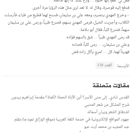
فقل لي: نعم؛ إنها حلوة … ودع عنك: لا؛ إنها مالحه.
فدفع إليه قوصرة، وقال له: لا تعد ترى مثل هذه الرؤيا مرة أخرى.
– وخرج المهدي يتصيد، ومعه علي بن سليمان، فسنح لهما قطيع من ظباء، فأرسلت
الكلاب، وأجريت الخيل، فرمى المهدي بسهم، فصرع ظبياً، ورمى علي بن سليمان
سهماً، فصرع كلباً، فقال أبو دلامة:
قد رمى المهدي ظبياً … شق بالسهم فؤاده
وعلي بن سليمان، … رمى كلباً، فصاده
فهنيئاً لهما، كل … امرئٍ يأكل زاده فض
العدد 158
الأوسمة:
مقالات متعلقة
القدس تنادي.. إلى متى الأسر؟ أين الأباة الحماة الكماة؟ مقدمة إبراهيم بيدون
شرح المشكل من شعر المتنبي
اشتقاق الشعر وبيان أسمائه
جهود المواقع الإلكترونية في خدمة اللغة العربية (موقع الوَرَّاق نموذجا) بقلم:
عبد المجيد بن محمد أيت عبو