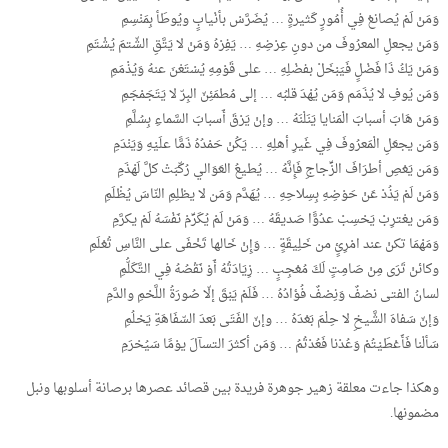
وَمَنْ لَمْ يُصانعْ فِي أُمُورٍ كَثيرةٍ … يُضَرَّسْ بأنْيابٍ ويُوطَأ بِمَنْسِمِ
وَمَنْ يجعلِ المعرُوفَ من دونِ عِرْضِهِ … يَفِرْهُ وَمَنْ لا يَتَّقِ الشّتمَ يُشْتَمِ
وَمَنْ يَكُ ذَا فَضْلٍ فَيَبْخَلْ بفضْلِهِ … على قَوْمِهِ يُسْتَغنَ عنهُ وَيُذْمَمِ
وَمَن يُوفِ لا يُذَمَم وَمَن يُهْدَ قلبُه … إلى مُطمَئِنّ البِرّ لا يَتَجَمْجَمِ
وَمَنْ هَابَ أسبابَ الْمَنايا يَنَلْنَهُ … وإنْ يَرْقَ أَسبابَ السَّماءِ بِسُلَّمِ
وَمَن يجعَلِ الْمَعرُوفَ فِي غَيرِ أهلِهِ … يَكُنْ حَمْدُهُ ذَمًّا علَيْهِ وَيَنْدَمِ
وَمَن يَعْصِ أطرَافَ الزِّجاجِ فَإِنَّهُ … يُطيعُ العَوَالي رُكّبَتْ كلَّ لَهْذَمِ
وَمَنْ لَمْ يَذُدْ عَنْ حَوْضِهِ بِسِلاحِهِ … يُهَدَّم وَمَن لا يظلِمِ النّاسَ يُظْلَمِ
وَمَن يغترِبْ يَحْسِبْ عدُوًّا صَديقَهُ … وَمَنْ لَمْ يُكَرِّمْ نَفْسَهُ لَمْ يكرَّمِ
وَمَهْمَا تكنْ عند امْرِئٍ من خَلِيقَةٍ … وَإِنْ خَالها تَخْفَى على النَّاسِ تُعْلَمِ
وكائنْ تَرَى مِنْ صَامِتٍ لَكَ مُعْجِبٍ … زِيَادَتُهُ أَوْ نَقْصُهُ فِي التَّكَلُّمِ
لسانُ الفتى نصْفٌ وَنِصْفٌ فُؤادُهُ … فَلَمْ يَبْقَ إلّا صُورَةُ اللَّحْمِ والدَّمِ
وَإنّ سَفاهَ الشَّيخِ لا حِلْمَ بَعْدَهُ … وإنّ الفَتَى بَعدَ السّفَاهَةِ يَحْلُمِ
سَألْنا فَأَعْطَيْتُمْ وَعُدْنا فَعُدْتُمُ … وَمَن أكثرَ التسآلَ يوْمًا سَيُحْرَمِ
وهكذا جاءت معلقة زهير جوهرة فريدة بين قصائد عصرها برصانة أسلوبها ونبل
مضمونها.