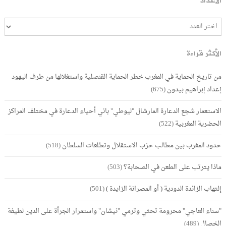
الأعداد
الأكثر قراءة
من تاريخ الحماية في المغرب خطر الحماية القنصلية واستغلالها من طرف اليهود
إعداد إبراهيم بيدون
(675)
الاستعمار شجع الدعارة المارشال "ليوطي" باني أحياء الدعارة في مختلف المراكز
الحضرية المغربية
(522)
حدود المغرب بين مطالب حزب الاستقلال وتطلعات السلطان
(518)
ماذا يترتب على الطعن في الصحابة؟
(503)
إلتهاب الزائدة الدودية ( أو المصرانة الزايدة )
(501)
"سناء العاجي" محرومة تحثي وترمي "نيشان" واستمرار الجرأة على الدين لطيفة
الخصال
(489)