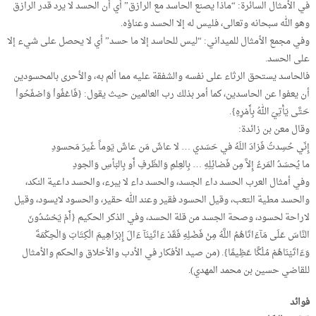
في الأمثال السائرة: “ماذا يصنع الحاسد مع الرازق” أي أن الحسد لا يرد قدر الرازق
وهو الله سبحانه وتعالى، فليس له إلا الحسد وعناؤه.
وفي مجمع الأمثال للميداني: “ليس للحاسد إلا ما حسد” أي لا يحصل على شيء إلا
على الحسد.
فالحاسد يستحق الرثاء على نفسه والشفقة عليه مما ألم به، والأحرى بالمحسودين
أن يعفوا عن الحاسدين، كما أمر بذلك رب العالمين حيث يقول: {فَاعْفُواْ وَاصْفَحُواْ
حَتَّى يَأْتِيَ اللهُ بِأَمْرِهِ}.
وقال معن بن زائدة:
إِنّي حُسِدتُ فَزادَ اللَهُ في حَسَدي … لا عاشَ مَن عاشَ يَوماً غَيرَ مَحسودِ
ما يُحسَدُ المَرءُ إِلاَّ مِن فَضائِلِهِ … بِالعِلمِ وَالظَرفِ أَو بِالبَأسِ وَالجودِ
وفي أمثال العرب الحسد داء الجسد، والحسد داء لا يبرء، والحسد داعية النكد،
والحسد مطية التعب، وقيل الحسود فقير وعند الله حقير، والحسود لايسود، وقيل
لاراحة لحسود، وصحة الجسد من قلة الحسد، وفي الذكر الحكيم {أَمْ يَحْسُدُونَ
النَّاسَ عَلَى مَآءَاتَاهُمُ اللَّهُ مِنْ فَضْلِهِ فَقَدْ ءَاتَيْنَآ ءَالَ إِبْرَاهِيمَ الْكِتَابَ وَالْحِكْمَةَ
وَءَاتَيْنَاهُمْ مُلْكًا عَظِيمًا}. (من صيد الأفكار في الأدب والأخلاق والحكم والأمثال
للقاضي حسين بن محمد المهدي).
فوائد