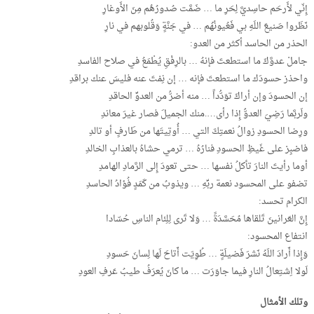
إِنّي لأَرحَم حاسِديَّ لِحَرِ ما … ضَمَّت صُدورُهُم مِنَ الأَوغارِ
نَظَروا صَنيعَ اللَهِ بي فَعُيونُهُم … في جَنَّةٍ وَقُلوبهم في نارِ
الحذر من الحاسد أكثر من العدو:
جاملْ عدوَّكَ ما استطعتَ فإنهُ … بالرِفْقِ يُطْمَعُ في صلاح الفاسدِ
واحذرْ حسودَك ما استطعتَ فإنه … إن نِمْتَ عنه فليسَ عنك براقدِ
إن الحسودَ وإن أراكَ توَدُّداً … منه أضرُّ من العدوِّ الحاقدِ
ولَربَّما رَضِيَ العدوُّ إِذا رأى….منك الجميلَ فصار غيرَ معاندِ
ورِضا الحسودِ زوالُ نعمتِكَ التي … أُوتِيتَها من طَارفٍ أو تالدِ
فاصْبِرْ على غَيظِ الحسودِ فنارُهُ … ترمي حشاهُ بالعذابِ الخالدِ
أوما رأيتَ النارَ تأكلُ نفسها … حتى تعودَ إِلى الرَّمادِ الهامدِ
تضفو على المحسود نعمة ربِّهِ … ويذوبُ من كَمَدٍ فُؤادُ الحاسدِ
الكرام تحسد:
إِنَّ العَرانينَ تَلقاها مُحَسَّدَةً … وَلا تَرى لِلِئام الناسِ حُسّادا
انتفاع المحسود:
وَإِذا أَرادَ اللَهُ نَشرَ فَضيلَةٍ … طُوِيَت أَتاحَ لَها لِسانَ حَسودِ
لَولا اِشتِعالُ النارِ فيما جاوَرَت … ما كانَ يُعرَفُ طيبُ عَرفِ العودِ
وتلك الأمثال