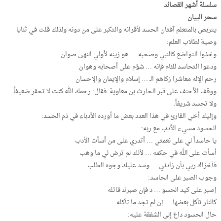
سلسلة أشهر القصائد
سحر البيان
يتربص بالمتعلم آفتان الحسد لأقرانه والتكبر على من دونه ولذلك قلت في ثنايا
وصية لطلاب العلم:
وخذوا التواضع كالنبي وصحبه … هو زينه لأولي النهى صوان
ودعوا التحاسد للئام فإنه … شؤم على أصحابه وهوان
رحم الإله معاشرا زكاهم الـ … إسلام والإيمان والإحسان
ووقف الأحنف على قبر الحارث بن معاوية. فقال: رحمك الله كنت لا تحقر ضعيفاً.
ولا تحسد شريفاً.
وإليك أخي القارئ في هذا العدد بعض ما أورده الأدباء في ذم الحسد:
الحسود مسيء الأدب مع ربه:
يا حاسداً لي على نعمتي … أتدري على من أسأت الأدب
أسأت على الله في حكمه … لأنك لم ترض لي ما وهب
فأخزاك ربي بأن زادني … وسد عليك وجوه الطلب
وجوب الصبر على الحاسد:
اِصبر على كيد الحسو … د فإن صبرك قاتله
كالنار تأكل بعضها … إن لم تجد ما تأكله
حال الحسود داع إلى الشفقة عليه: