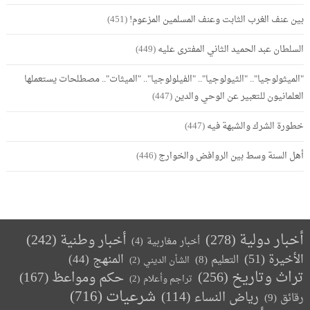
بين عنف الغرب الثابت وعنف المسلمين المزعوم!
(451)
السلطان عبد الحميد الثاني المفترى عليه
(449)
"الميثولوجيا".. "الثيولوجيا".. "الفيلولوجيا".. "الميثات".. مصطلحات يستعملها
العلمانيون للتعبير عن الوحي والدين
(447)
خطورة الشرك والشبهة فيه
(447)
أهل السنة وسط بين الروافض والخوارج
(446)
أخبار دولية
(278)
أخبار وطنية
(242)
أخبار مغاربية
(4)
الأخيرة
(51)
المنهج
(44)
التعليم
(8)
الشأن الديني
(2)
تراث وتاريخ
(256)
حكم ومواعظ
(167)
تراجم وأعلام
(2)
(716)
شرعيات
رياض النساء
(114)
رقائق
(9)