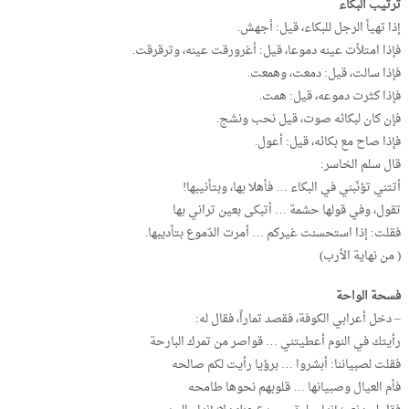
ترتيب البكاء
إذا تهيأ الرجل للبكاء، قيل: أجهش.
فإذا امتلأت عينه دموعا، قيل: أغرورقت عينه، وترقرقت.
فإذا سالت، قيل: دمعت، وهمعت.
فإذا كثرت دموعه، قيل: همت.
فإن كان لبكائه صوت، قيل نحب ونشج.
فإذا صاح مع بكائه، قيل: أعول.
قال سلم الخاسر:
أتتني تؤنّبني في البكاء … فأهلا بها، وبتأنيبها!
تقول، وفي قولها حشمة … أتبكى بعين تراني بها
فقلت: إذا استحسنت غيركم … أمرت الدّموع بتأديبها.
( من نهاية الأرب)
فسحة الواحة
– دخل أعرابي الكوفة، فقصد تماراً، فقال له:
رأيتك في النوم أعطيتني … قواصر من تمرك البارحة
فقلت لصبياننا: أبشروا … برؤيا رأيت لكم صالحه
فأم العيال وصبيانها … قلوبهم نحوها طامحه