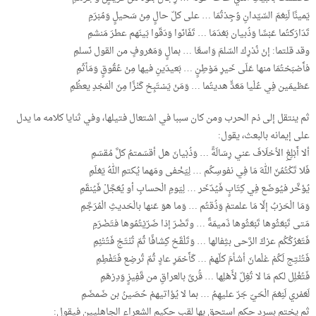
يَمينًا لَنِعْمَ السّيّدانِ وُجِدْتُمَا … على كلّ حالٍ مِنْ سَحيلٍ وَمُبْرَمِ
تَدَارَكتُما عَبْسًا وَذُبيان بَعْدَمَا … تَفَانَوا وَدَقّوا بَينَهم عطرَ مَنشمِ
وقد قلتما: إنْ نُدْرِك السّلمَ وَاسعًا … بمالٍ وَمَعْروفٍ من القول نَسلمِ
فأَصْبَحْتُمَا منها عَلَى خَيرِ مَوْطِنٍ … بَعيدَينِ فيها مِنْ عُقُوقٍ وَمَأثَمِ
عَظيمَين فِي عُلْيا مَعَدٍّ هديتُما … وَمَنْ يَسْتَبِحْ كَنْزًا مِنَ الْمَجْدِ يعظُمِ
ثم ينتقل إلى ذم الحرب ومن كان سببا في اشتعال فتيلها، وفي ثنايا كلامه ما يدل
على إيمانه بالبعث، يقول:
ألا أَبْلِغِ الأحْلَافَ عني رِسَالَةً … وَذُبْيانَ هل أقسَمتمُ كلَّ مُقسَمِ
فَلا تَكْتُمُنّ اللهَ مَا فِي نفوسِكُم … لِيَخْفى ومَهما يُكتمِ اللهُ يَعْلَمِ
يُؤخَّر فيُوضَع فِي كِتَابٍ فَيُدّخَر … لِيَومِ الْحسابِ أو يُعَجَّلْ فَيُنقَمِ
وَمَا الْحَرْبُ إلّا مَا علمتمْ وَذُقتُم … وَما هوَ عَنها بالْحَديثِ الْمُرَجَّمِ
مَتى تَبْعَثُوها تَبْعَثُوها ذَميمَةٌ … وتَضْرَ إذا ضَرّيْتُمُوها فتَضْرَمِ
فَتَعْرُكُكُم عرْكَ الرَّحى بثِفالها … وَتَلْقَحْ كِشافًا ثُمّ تُنْتَجْ فَتُتْئِمِ
فَتُنْتِج لَكُمْ غلْمانَ أشأمَ كلّهمْ … كَأَحْمَرِ عادٍ ثُمّ تُرضِع فَتَفْطِمِ
فَتُغْلِل لكم مَا لا تُغِلّ لأَهْلِها … قُرىً بالعراقِ من قَفِيزٍ وَدِرْهَمِ
لَعَمْري لَنِعْمَ الْحَيّ جَرّ عليهِمُ … بما لا يُؤاتيهمْ حُصَينُ بن ضَمضَمِ
ثم يختم بسرد حكم استحق بها لقب حكيم الشعراء الجاهليين فيقول: