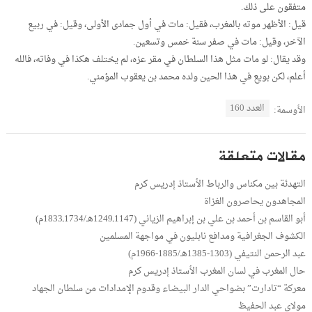
متفقون على ذلك.
قيل: الأظهر موته بالمغرب، فقيل: مات في أول جمادى الأولى، وقيل: في ربيع
الآخر، وقيل: مات في صفر سنة خمس وتسعين.
وقد يقال: لو مات مثل هذا السلطان في مقر عزه، لم يختلف هكذا في وفاته، فالله
أعلم، لكن بويع في هذا الحين ولده محمد بن يعقوب المؤمني.
العدد 160
الأوسمة:
مقالات متعلقة
التهدئة بين مكناس والرباط الأستاذ إدريس كرم
المجاهدون يحاصرون الغزاة
أبو القاسم بن أحمد بن علي بن إبراهيم الزياني (1147ـ1249هـ/1734ـ1833م)
الكشوف الجغرافية ومدافع نابليون في مواجهة المسلمين
عبد الرحمن النتيفي (1303-1385هـ/1885-1966م)
حال المغرب في لسان المغرب الأستاذ إدريس كرم
معركة “تادارت” بضواحي الدار البيضاء وقدوم الإمدادات من سلطان الجهاد
مولاي عبد الحفيظ