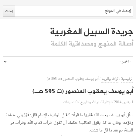
جريدة السبيل المغربية
أصالة المنهج ومصداقية الكلمة
الرئيسية
/
تراث وتاريخ
/
أبو يوسف يعقوب المنصور (ت 595 هـ)
أبو يوسف يعقوب المنصور (ت 595 هـ)
1 يناير, 2014
الإدارة
0 تعليقات
/
/
تراث وتاريخ
/
سأل أبو يوسف رحمه الله فقيها ما قرأت؟ قال: تواليف الإمام قال: فَزَوَّرَني -حَسَّنهُ
وقوّمه- وقال: ما كذا يقول الطالب! حكمك أن تقول: قرأت كتاب الله، وقرأت من
السنة، ثم بعد ذا قل ما شئت.