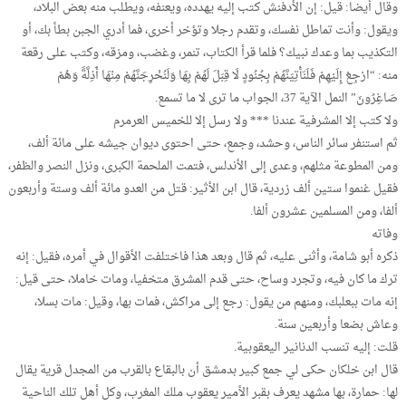
وقال أيضا: قيل: إن الأدفنش كتب إليه يهدده، ويعنفه، ويطلب منه بعض البلاد،
ويقول: وأنت تماطل نفسك، وتقدم رجلا وتؤخر أخرى، فما أدري الجبن بطأ بك، أو
التكذيب بما وعدك نبيك؟ فلما قرأ الكتاب، تنمر، وغضب، ومزقه، وكتب على رقعة
منه: “ارْجِعْ إِلَيْهِمْ فَلَنَأْتِيَنَّهُمْ بِجُنُودٍ لَا قِبَلَ لَهُمْ بِهَا وَلَنُخْرِجَنَّهُمْ مِنْهَا أَذِلَّةً وَهُمْ
صَاغِرُونَ” النمل الآية 37، الجواب ما ترى لا ما تسمع.
ولا كتب إلا المشرفية عندنا *** ولا رسل إلا للخميس العرمرم
ثم استنفر سائر الناس، وحشد، وجمع، حتى احتوى ديوان جيشه على مائة ألف،
ومن المطوعة مثلهم، وعدى إلى الأندلس، فتمت الملحمة الكبرى، ونزل النصر والظفر،
فقيل غنموا ستين ألف زردية، قال ابن الأثير: قتل من العدو مائة ألف وستة وأربعون
ألفا، ومن المسلمين عشرون ألفا.
وفاته
ذكره أبو شامة، وأثنى عليه، ثم قال وبعد هذا فاختلفت الأقوال في أمره، فقيل: إنه
ترك ما كان فيه، وتجرد وساح، حتى قدم المشرق متخفيا، ومات خاملا، حتى قيل:
إنه مات ببعلبك، ومنهم من يقول: رجع إلى مراكش، فمات بها، وقيل: مات بسلا،
وعاش بضعا وأربعين سنة.
قلت: إليه تنسب الدنانير اليعقوبية.
قال ابن خلكان حكى لي جمع كبير بدمشق أن بالبقاع بالقرب من المجدل قرية يقال
لها: حمارة، بها مشهد يعرف بقبر الأمير يعقوب ملك المغرب، وكل أهل تلك الناحية