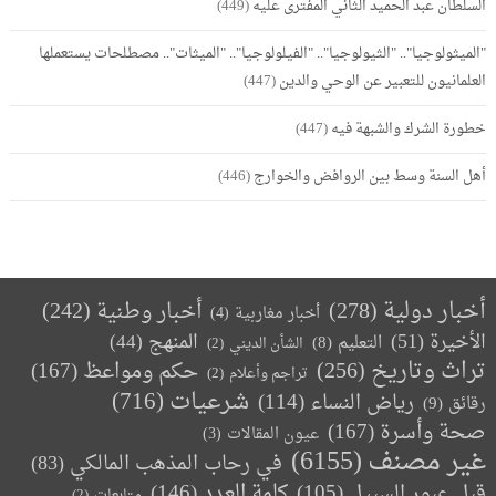
السلطان عبد الحميد الثاني المفترى عليه
(449)
"الميثولوجيا".. "الثيولوجيا".. "الفيلولوجيا".. "الميثات".. مصطلحات يستعملها
العلمانيون للتعبير عن الوحي والدين
(447)
خطورة الشرك والشبهة فيه
(447)
أهل السنة وسط بين الروافض والخوارج
(446)
أخبار دولية
(278)
أخبار وطنية
(242)
أخبار مغاربية
(4)
الأخيرة
(51)
المنهج
(44)
التعليم
(8)
الشأن الديني
(2)
تراث وتاريخ
(256)
حكم ومواعظ
(167)
تراجم وأعلام
(2)
(716)
شرعيات
رياض النساء
(114)
رقائق
(9)
صحة وأسرة
(167)
عيون المقالات
(3)
غير مصنف
(6155)
في رحاب المذهب المالكي
(83)
كلمة العدد
(146)
قبل عبور السبيل
(105)
متابعات
(2)