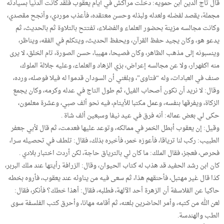
قال تاج الدين ابن حمويه: دخلت مراكش في أيام يعقوب فلقد كانت الدنيا بسيادته
مجملة، يقصد لفضله ولعدله ولبذله وحسن معتقده، فأعذب موردي، وأنجح مقصدي،
وكانت مجالسه مزينة بحضور العلماء والفضلاء، تفتتح بالتلاوة ثم بالحديث، ثم
يدعو هو، وكان يجيد حفظ القرآن، ويحفظ الحديث، ويتكلم في الفقه، ويناظر،
وينسبونه إلى مذهب الظاهر، وكان فصيحا، مهيبا، حسن الصورة، تام الخلق، لا يرى
منه اكفهرار، ولا عن مجالسه إعراض، بزي الزهاد والعلماء، وعليه جلالة الملوك،
صنف في العبادات، وله “فتاوى”، وبلغني أن السودان قدموا له فيلا فوصله، ورده،
وقال: لا نريد أن نكون أصحاب الفيل، ثم طول التاج في عدله وكرمه، وكان يجمع
الزكاة، ويفرقها بنفسه، وعمل مكتبا للأيتام، فيه نحو ألف صبي، وعشرة معلمون،
حكى لي بعض عماله: أنه فرق في عيد نيفا وسبعين ألف شاة .
وقيل: إن يعقوب أبطل الخمر في ممالكه، وتوعد عليها فعدمت، ثم قال لأبي جعفر
الطبيب: ركب لنا ترياقا، فأعوزه خمر، فأخبره بذلك، فقال: تلطف في تحصيله سرا،
فحرص، فعجز، فقال الملك: ما كان لي بالترياق حاجة، لكن أردت اختبار بلادي .
كان ابن رشد الحفيد قد هذب له كتاب الحيوان، وقال: الزرافة رأيتها عند ملك البربر،
كذا قال غير مهتبل، فأحنقهم هذا، ثم سعى فيه من يناوئه عند يعقوب، فأروه بخطه
حاكيا عن الفلاسفة أن الزهرة أحد الآلهة، فطلبه، فقال: أهذا خطك؟ فأنكر، فقال:
لعن الله من كتبه، وأمر الحاضرين بلعنه، ثم أقامه مهانا، وأحرق كتب الفلسفة سوى
الطب والهندسة.