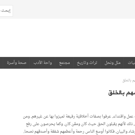
يات
ملل ونحل
تراث وتاريخ
مجتمع
واحة الأدب
صحة وأسرة
م بالخلق
هم بالخلق
عمل واقتداء, عرفوا بصفات أخلاقيّة رفيعة تميزوا بها عن غيرهم, ومن
, ذلك لأنهم يقبلون الحق حيث كان وممَّن كان, وكما يحرصون على رفع
شاد والبيان, فكانوا أوسع الناس رحمة وأعظمهم شفقة وأصدقهم نصحا,