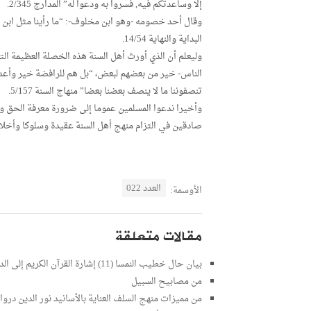
إلا وساعدتكم فيه, فسروا به ودعوا له” المدارج 2/345.
وقال أحد خصومه -وهو ابن مخلوف-: “ما رأينا مثل ابن ت
البداية والنهاية 14/54.
وليعلم أن الذي أورث أهل السنة هذه الخصلة العظيمة الت
الناس- خير من بعضهم لبعض، “بل هم للرافضة خير وأعد
تنصفوننا ما لا ينصف بعضنا بعضا” منهاج السنة 5/157.
وأخيرا ندعوا المسلمين عموما إلى ضرورة معرفة الحق ور
صادقين في التزام منهج أهل السنة عقيدة وسلوكا وأخلاقا,
العدد 022
الأوسمة:
مقالات متعلقة
بيان حال خطيب النمسا (11) إشارة القرآن الكريم إلى الدجال كتبه طارق الحمودي
من مصابيح السبيل
من مميزات منهج السلف العناية بالأسانيد نور الدين درو