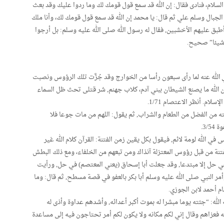
السلام، فنادى فقال: إن الله قد سمع قول قومك لك وما ردوا عليك وقد بعث
 الجبال وسلم علي ثم قال: يا محمد إن الله قد سمع قول قومك لك، وأنا ملك
طبق عليهم الأخشبين, فقال له رسول الله صلى الله عليه وسلم: بل أرجوا
 شيئا” صحيح.
 الله عنه لما رأى سبعون رأسا من الخوارج وقد جُزَّت تلك الرؤوس ونصبت
 الله ما يصنع الشيطان ببني آدم، كلاب جهنم, شر قتلى تحث ظل السماء
لام. أنظر الاعتصام 1/71.
ه من الفضل من الطعام والشراب, ثم يقول: اللهم من مات جوعا فلا
3/.
في الله لومة لائم, فيقول بكل يقين زمن الفتنة: القرآن كلام الله غير
فتنة من قبل رؤوس المعتزلة آنذاك ومن تبعهم من الخلفاء، ومع ذلك البطش
 ففي حل إلا مبتدعا, وقد جعلت أبا إسحاق (يعني المعتصم) في حل, ورأيت
فِرَ اللَّهُ”, وأمر النبي صلى الله عليه وسلم أبا بكر بالعفو في قصة مسطح, ثم قال: وما
م أحمد لابن الجوزي.
 الله: “جئته يوما مبشرا له بموت أكبر أعدائه, وأشدهم عداوة وأذى له
ه فعزاهم وقال إني لكم مكانه ولا يكون لكم أمر تحتاجون فيه إلى مساعدة