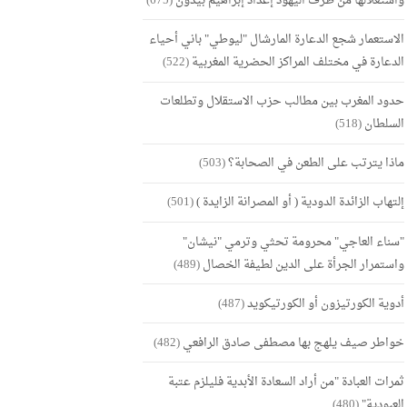
واستغلالها من طرف اليهود إعداد إبراهيم بيدون
(675)
الاستعمار شجع الدعارة المارشال "ليوطي" باني أحياء
الدعارة في مختلف المراكز الحضرية المغربية
(522)
حدود المغرب بين مطالب حزب الاستقلال وتطلعات
السلطان
(518)
ماذا يترتب على الطعن في الصحابة؟
(503)
إلتهاب الزائدة الدودية ( أو المصرانة الزايدة )
(501)
"سناء العاجي" محرومة تحثي وترمي "نيشان"
واستمرار الجرأة على الدين لطيفة الخصال
(489)
أدوية الكورتيزون أو الكورتيكويد
(487)
خواطر صيف يلهج بها مصطفى صادق الرافعي
(482)
ثمرات العبادة "من أراد السعادة الأبدية فليلزم عتبة
العبودية"
(480)