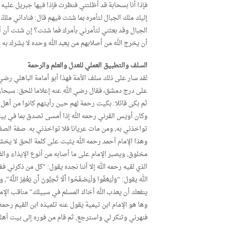
فإذا أنا بسحابة قد أظلتني فنظرت فإذا فيها جبريل عليه 
إليك ملك الجبال لتأمره بما شئت فيهم قال: فناداني ملكُ
الجبال وقد بعثني لتأمرني بأمرك فما شئت؟ إن شئت أن أ
أن يخرج الله من أصلابهم من يعبد الله وحده لا يشرك به
السلف والتطبيق العملي للعدل والعلم والرحمة
لقد سار على ذلك سلف الأمة فهذا أبو أمامة الباهلي رضي
على درج دمشق، فقال رضي الله عنه إعلاما للحق: سبحان
ثم بكى قائلا: بكيت رحمة لهم حين رأيتهم كانوا من أهل الإس
وكان أويس القرني رحمه الله إذا أمسى تصدق بما في بيت
تواخذني به, ومن مات عريانا فلا تواخذني به. صفة الصفوة 54
وهذا الإمام أحمد رحمه الله يثبت على كلمة الحق لا يخشى 
مخلوق, ويصبر الإمام على ما أصابه من أنوع الإيذاء وال
الذي لقيه رحمه الله إلا أننا نجده يقول: “كل من ذكرني
الله يقول: “وَلْيَعْفُوا وَلْيَصْفَحُوا أَلَا تُحِبُّونَ أَن يَغْ
ينفعك أن يعذب الله أخاك المسلم في سبيلك” مناقب الإما
وها هو الإمام ابن تيمية يقول عنه تلميذه ابن القيم رحمه
فنهرني وتنكر لي واسترجع, ثم قام من فوره إلى بيت أهل