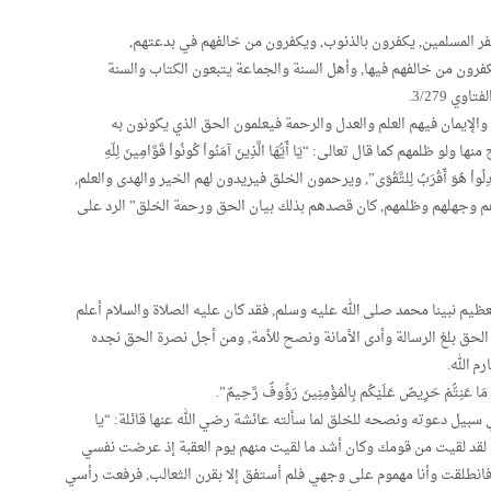
ر المسلمين, يكفرون بالذنوب, ويكفرون من خالفهم في بدعتهم,
رون من خالفهم فيها, وأهل السنة والجماعة يتبعون الكتاب والسنة
 3/279.
 والإيمان فيهم العلم والعدل والرحمة فيعلمون الحق الذي يكونون به
م كما قال تعالى: “يَا أَيُّهَا الَّذِينَ آمَنُواْ كُونُواْ قَوَّامِينَ لِلّهِ
عْدِلُواْ اعْدِلُواْ هُوَ أَقْرَبُ لِلتَّقْوَى”, ويرحمون الخلق فيريدون لهم الخير والهدى والعلم,
طأهم وجهلهم وظلمهم, كان قصدهم بذلك بيان الحق ورحمة الخلق” الرد على
ظيم نبينا محمد صلى الله عليه وسلم, فقد كان عليه الصلاة والسلام أعلم
لحق بلغ الرسالة وأدى الأمانة ونصح للأمة, ومن أجل نصرة الحق نجده
 الله.
َا عَنِتُّمْ حَرِيصٌ عَلَيْكُم بِالْمُؤْمِنِينَ رَؤُوفٌ رَّحِيمٌ”.
في سبيل دعوته ونصحه للخلق لما سألته عائشة رضي الله عنها قائلة: “يا
: لقد لقيت من قومك وكان أشد ما لقيت منهم يوم العقبة إذ عرضت نفسي
, فانطلقت وأنا مهموم على وجهي فلم أستفق إلا بقرن الثعالب, فرفعت رأسي