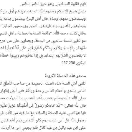
فهم نقاوة المسلمين, وهو خير الناس للناس.
يقول شيخ الإسلام رحمهم الله: “والخوارج هم أول من كف
ويستحلون دمهم, وهذه حال أهل البدع يبتدعون بدعة يكف
ويطيعون الله ورسوله, فيتبعون الحق ويرحمون الخلق” الفتاوي
وقال كذلك رحمه الله: “وأئمة السنة والجماعة وأهل العلم
موافقين للسنة سالمين من البدعة, ويعدلون على من خرج منها ولو ظلمه
شُهَدَاء بِالْقِسْطِ وَلاَ يَجْرِمَنَّكُمْ شَنَآنُ قَوْمٍ عَلَى أَلاَّ تَ
لا يقصدون الشرَّ لهم ابتداء, بل إذا عاقبوهم وبينوا خ
البكري 256-257.
مصدر هذه الخصلة الكريمة
تلقى أهل السنة هذه الصفة الحميدة من صاحب الخُلُق الع
الناس بالحق وأعظم الناس رحمة ورأفة, فمن أجل إظهار ا
صلى الله عليه وسلم يغضب أشد الغضب إذا انتهكت محارم
قال الله تعالى: ” َقَدْ جَاءكُمْ رَسُولٌ مِّنْ أَنفُسِكُمْ عَزِيزٌ عَلَيْهِ م
فها هو النبي عليه الصلاة والسلام مع ما لقيَه من الأذى 
رسول الله هل أتى عليك يوم كان أشد من يوم أحُد فقال
على ابن عبد ياليل بن عبد كلال فلم يجبني إلى ما أردت