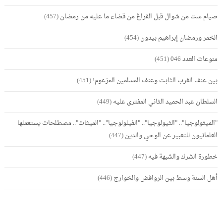
صيام ست من شوال قبل الفراغ من قضاء ما عليه من رمضان
(457)
الخمر ورمضان إبراهيم بيدون
(454)
منوعات العدد 046
(451)
بين عنف الغرب الثابت وعنف المسلمين المزعوم!
(451)
السلطان عبد الحميد الثاني المفترى عليه
(449)
"الميثولوجيا".. "الثيولوجيا".. "الفيلولوجيا".. "الميثات".. مصطلحات يستعملها
العلمانيون للتعبير عن الوحي والدين
(447)
خطورة الشرك والشبهة فيه
(447)
أهل السنة وسط بين الروافض والخوارج
(446)