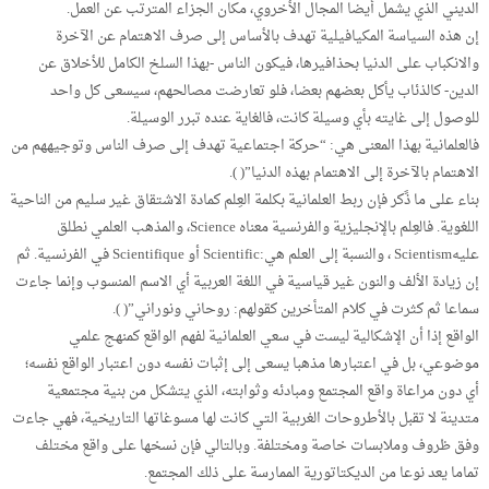
الديني الذي يشمل أيضا المجال الأخروي، مكان الجزاء المترتب عن العمل.
إن هذه السياسة المكيافيلية تهدف بالأساس إلى صرف الاهتمام عن الآخرة
والانكباب على الدنيا بحذافيرها، فيكون الناس -بهذا السلخ الكامل للأخلاق عن
الدين- كالذئاب يأكل بعضهم بعضا، فلو تعارضت مصالحهم، سيسعى كل واحد
للوصول إلى غايته بأي وسيلة كانت، فالغاية عنده تبرر الوسيلة.
فالعلمانية بهذا المعنى هي: “حركة اجتماعية تهدف إلى صرف الناس وتوجيههم من
الاهتمام بالآخرة إلى الاهتمام بهذه الدنيا”( ).
بناء على ما ذًكر فإن ربط العلمانية بكلمة العِلم كمادة الاشتقاق غير سليم من الناحية
اللغوية. فالعِلم بالإنجليزية والفرنسية معناه Science، والمذهب العلمي نطلق
عليهScientism ، والنسبة إلى العلم هي:Scientific أو Scientifique في الفرنسية. ثم
إن زيادة الألف والنون غير قياسية في اللغة العربية أي الاسم المنسوب وإنما جاءت
سماعا ثم كثرت في كلام المتأخرين كقولهم: روحاني ونوراني”( ).
الواقع إذا أن الإشكالية ليست في سعي العلمانية لفهم الواقع كمنهج علمي
موضوعي، بل في اعتبارها مذهبا يسعى إلى إثبات نفسه دون اعتبار الواقع نفسه؛
أي دون مراعاة واقع المجتمع ومبادئه وثوابته، الذي يتشكل من بنية مجتمعية
متدينة لا تقبل بالأطروحات الغربية التي كانت لها مسوغاتها التاريخية، فهي جاءت
وفق ظروف وملابسات خاصة ومختلفة. وبالتالي فإن نسخها على واقع مختلف
تماما يعد نوعا من الديكتاتورية الممارسة على ذلك المجتمع.