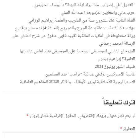
“العدول” في إضراب.. ماذا يراد لهذه المهنة؟ د. يوسف الحزيمري
حرب مالي والمعايير المزدوجة!! عبد الله النملي
القناة الثانية 2M عشرون سنة من التغريب والعلمنة إبراهيم الوزاني
مهلا سعاة الفتنة… دعاة بدعة الجرح والتجريح (الحلقة:4) ذ: حسان بوقدون
ورقة مخطوطة في ثمانيات المالكية تقييد فقهي منقول من شرح التادلي على
الرسالة امحمد رحماني
المهرجان الفاسي للموسيقى الروحية هل بالموسيقى نعيد لفاس عالميتها
العلمية؟ إبراهيم بيدون
ضيف الشهر يوليوز 2021
غالبية الأميركيين ترفض عدائية “ترامب” ضد المسلمين
الاستراتيجية الأخلاقية لوزير الأوقاف.. والآثار القاتلة للمفاهيم العلمانية
اترك تعليقاً
لن يتم نشر عنوان بريدك الإلكتروني.
الحقول الإلزامية مشار إليها بـ
*
التعليق
*