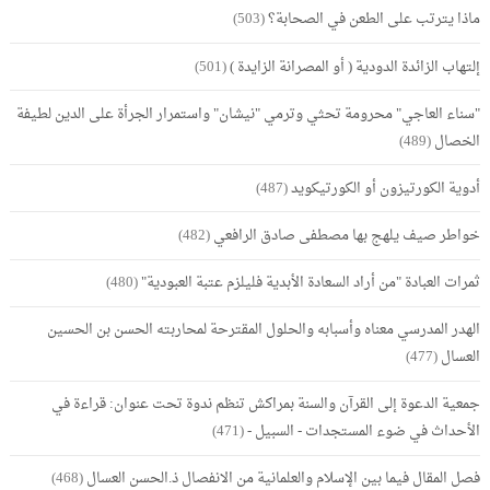
ماذا يترتب على الطعن في الصحابة؟
(503)
إلتهاب الزائدة الدودية ( أو المصرانة الزايدة )
(501)
"سناء العاجي" محرومة تحثي وترمي "نيشان" واستمرار الجرأة على الدين لطيفة
الخصال
(489)
أدوية الكورتيزون أو الكورتيكويد
(487)
خواطر صيف يلهج بها مصطفى صادق الرافعي
(482)
ثمرات العبادة "من أراد السعادة الأبدية فليلزم عتبة العبودية"
(480)
الهدر المدرسي معناه وأسبابه والحلول المقترحة لمحاربته الحسن بن الحسين
العسال
(477)
جمعية الدعوة إلى القرآن والسنة بمراكش تنظم ندوة تحت عنوان: قراءة في
الأحداث في ضوء المستجدات - السبيل -
(471)
فصل المقال فيما بين الإسلام والعلمانية من الانفصال ذ.الحسن العسال
(468)