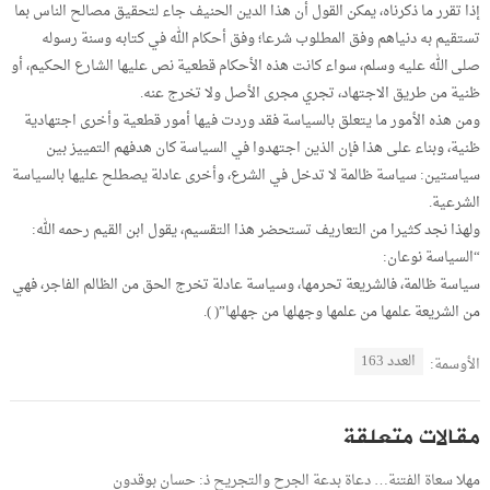
إذا تقرر ما ذكرناه، يمكن القول أن هذا الدين الحنيف جاء لتحقيق مصالح الناس بما
تستقيم به دنياهم وفق المطلوب شرعا؛ وفق أحكام الله في كتابه وسنة رسوله
صلى الله عليه وسلم، سواء كانت هذه الأحكام قطعية نص عليها الشارع الحكيم، أو
ظنية من طريق الاجتهاد، تجري مجرى الأصل ولا تخرج عنه.
ومن هذه الأمور ما يتعلق بالسياسة فقد وردت فيها أمور قطعية وأخرى اجتهادية
ظنية، وبناء على هذا فإن الذين اجتهدوا في السياسة كان هدفهم التمييز بين
سياستين: سياسة ظالمة لا تدخل في الشرع، وأخرى عادلة يصطلح عليها بالسياسة
الشرعية.
ولهذا نجد كثيرا من التعاريف تستحضر هذا التقسيم، يقول ابن القيم رحمه الله:
“السياسة نوعان:
سياسة ظالمة، فالشريعة تحرمها، وسياسة عادلة تخرج الحق من الظالم الفاجر، فهي
من الشريعة علمها من علمها وجهلها من جهلها”( ).
العدد 163
الأوسمة:
مقالات متعلقة
مهلا سعاة الفتنة… دعاة بدعة الجرح والتجريح ذ: حسان بوقدون