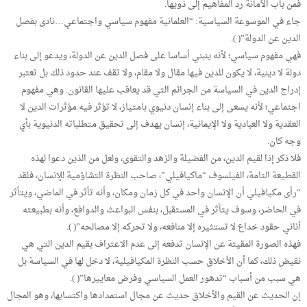
فمن باب الأمانة رد المفاهيم إلى ذويها.
جاء في الموسوعة السياسية: “العلمانية مفهوم سياسي واجتماعي…نادى بفصل
الدين عن الدولة”( ).
فهي مفهوم سياسي؛ لأنه ينبني أساسا على فصل الدين عن الدولة، ويدعو إلى بناء
دولة لا دينية، لا يكون للدين فيها مقال ولا مقام، ولا تقف عند حدود ذلك بل تعتبر
إدراج الدين في السياسة من الجرائم التي قد يعاقب عليها القانون. وهي مفهوم
اجتماعي؛ لأنه يسعى إلى بناء إنسان دنيوي بامتياز، لا تؤثر فيه مؤثرات الدين لا
العقدية ولا العبادية ولا الإيمانية، إنسان يهدف إلى تحقيق متطلباته الدنيوية بأي
وجه كان.
فلا ذكر إذا لقيم الدين، من الفضيلة والزهد والتقوى، ولعل من الذين دعوا لهذه
القطيعة التامة، الفيلسوف “ماكيافيلي”، صاحب النظرة التشاؤمية للإنسان، فلقد
“رأى مكيافيلي أن الإنسان واحد في كل زمان ومكان، وأنه تأثر في الماضي، ويتأثر
في الحاضر، وسوف يتأثر في المستقبل، بنفس البواعث والدوافع، وأنه بطبيعته
أناني حقود خداع لا تستثيره إلا منافعه، ولا تحركه إلا مصالحه”( ).
فهذه الصورة المقيتة عن الإنسان تدفعه إلى عدم الاعتراف بقيم الدين التي هي
نقيض ذلك، كما أن الأخلاق حسب النظرة المكيافيلية، لا دخل لها في السياسة بل
هي سبب من أسباب “تدهور العمل السياسي وفرض معاييرها”( ).
إن الحديث عن القيم والأخلاق حديث عن مجال استمدادها واكتسابها، وهو المجال