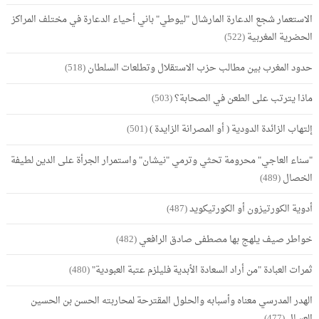
الاستعمار شجع الدعارة المارشال "ليوطي" باني أحياء الدعارة في مختلف المراكز
الحضرية المغربية
(522)
حدود المغرب بين مطالب حزب الاستقلال وتطلعات السلطان
(518)
ماذا يترتب على الطعن في الصحابة؟
(503)
إلتهاب الزائدة الدودية ( أو المصرانة الزايدة )
(501)
"سناء العاجي" محرومة تحثي وترمي "نيشان" واستمرار الجرأة على الدين لطيفة
الخصال
(489)
أدوية الكورتيزون أو الكورتيكويد
(487)
خواطر صيف يلهج بها مصطفى صادق الرافعي
(482)
ثمرات العبادة "من أراد السعادة الأبدية فليلزم عتبة العبودية"
(480)
الهدر المدرسي معناه وأسبابه والحلول المقترحة لمحاربته الحسن بن الحسين
العسال
(477)