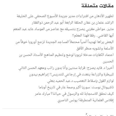
مقالات متعلقة
تطهير الأذهان من افتراءات مدير جريدة الأسبوع الصحفي على الخليفة
الراشد عثمان بن عفان الحلقة الرابعة أبو عبد الرحمن ذوالفقار
مثير.. مواطن مغربي يصرح بتنسيقه مع عناصر من الموساد عابد عبد المنعم
أيها القاضي.. رفقا فهذا المعلم!!
البعض يراها تهديداً أمنياً محتملاً المساجد الجديدة تزعج أوروبا خوفاً من
الأسلمة وتشويه منظر الأفق
اعتماد الكفايات مدخلا تربويا لوضع وتنظيم المناهج الأستاذ الحسن بن
الحسين
أخيرا د. فايد يصرح: قرابة سنتين وأنا بدون راتب ومعهد الحسن الثاني
للبيطرة والزراعة يتعنت في إرجاعي للتدريس!! إبراهيم بيدون
لوازم القول بإسقاط التعصيب د.عبد الحميد بنعلي
ناشيونال بوست: سوريا أكبر وصمة عار في تاريخ أوباما
كيف نحقق الاستجابة لله والرسول في حياتنا؟ مبارك عامر
إفلاس العلمانية المتطرفة! يونس الناصري