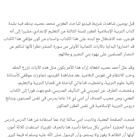
قبل يومين، شاهدت شريط فيديو للباحث المغربي محمد عصيد، ينتقد فيه بشدة
كتاب التربية الإسلامية المقرر للسنة الثالثة من التعليم الإعدادي، مشيرا إلى أنه
فوجئ، عند الاشتغال مع ابنته على هذا الكتاب، واستاء من كون مؤلفي هذا الكتاب
قد اختاروا البداية بالآيات الثمانية الأولى من سورة الحشر، نظرا لأنها تتكلم عن
انتصار المسلمين على يهود بني النضير وجلائهم.
وقد علل أحمد عصيد انفعاله إزاء هذا الأمر بكون مثل هذه الآيات تزرع الحقد
وحب الانتقام في نفوس التلاميذ. بعد مشاهدة الفيديو، تجاوزت موقفي كأستاذة
بكلية علوم التربية، وتخطيت قناعاتي كباحثة في قضايا التربية والتعليم،
وغضضت الطرف عن تجربتي في التأليف المدرسي، فتوجهت فورا إلى الكتاب
المعني، ومن عجيب الصدف أن ابني ذي 14 عاما يدرس في نفس المستوى، ويتابع
دروس التربية الإسلامية في نفس المقرر المذكور.
فتحت الصفحة المعنية، وناديت ابني سائلة إياه عما استفاده من هذا الدرس (درس
سورة الحشر). أجابني بكل بساطة (أسرد هنا بالحرف تقريبا): استفدت ثلاثة أمور،
أولها أن الظالم لا يفوز ولا يستمر، وأن الرسول صلى الله عليه وسلم له قيمة كبرى