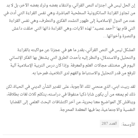
إن الحل ليس في اجتزاء النص القرآني، وانتقاء بعضه وترك بعضه الآخر، بل لا بد
من تجاوز القراءة السانكرونية السطحية المباشرة، وهي نفس القراءة التي أدت في
عدد من الدول الإسلامية إلى ظهور التشدد الفكري والتطرف، وهي نفس القراءة
التي قام بها “أحمد عصيد” لهذه الآيات، وهي القراءة ذاتها التي خلقت داعش
والنصرة وأخواتها…
المشكل ليس في النص القرآني، بقدر ما هو في عجزنا عن مواكبته بالقراءة
والتحليل والاستدلال، والنظر إليه بأحدث الطرق التي يشتغل بها الفكر الإنساني
اليوم في مختلف مجالات العلم والمعرفة. وإذا كان درس التربية الإسلامية آلية
للرفع من قدر التحليل والاستنباط والفهم لدى التلاميذ، فمرحبا به.
لقد ربيت ابني، الذي منحني تلك الأجوبة، على تقدير الشأن الديني في الحياة، لكن
ذلك لم يمنعه من أن يكون شابا ذكيا متفوقا في دراسته، يتكلم ثلاث لغات بطلاقة،
ويناقش كل المواضيع معنا بحرية، من آخر اكتشافات البحث العلمي إلى القضايا
النفسية والاجتماعية، بما فيها المعقدة المحرِجة.
العدد 287
الأوسمة: