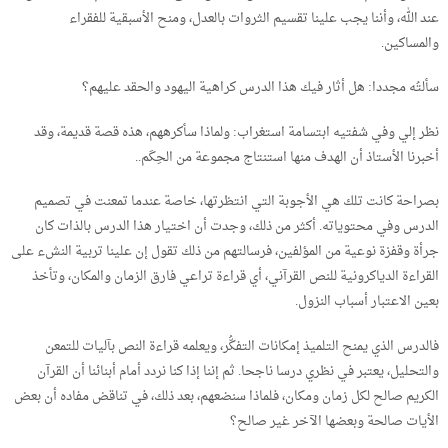
عند الله، وأننا يجب علينا تقسيم الثروات بالعدل، ومنح الأسبقية للفقراء
والمساكين.
سألتُه مجددا: هل أثار فيك هذا الدرس كراهية اليهود والحقد عليهم؟
نظر إلي وفي شفتيه ابتسامة استغراب: ولماذا سأكرههم، هذه قصة قديمة، وقد
أخبرنا الأستاذ أن الهدف منها استنتاج مجموعة من الحِكَم..
بصراحة كانت تلك هي الأجوبة التي انتظرتها، خاصة عندما تمعنت في تصميم
الدرس وفي محتوياته. أكثر من ذلك، وجدت أن اختيار هذا الدرس بالذات كان
جرأة وقفزة نوعية من المؤلفين، فرسالتهم من ذلك تقول إن علينا تربية النشء على
القراءة الدياكرونية للنص القرآني، أي قراءة تراعي فارق الزمان والمكان، وتأخذ
بعين الاعتبار أسباب النزول.
فالدرس الذي يمنح التلميذ إمكانات التفكُّر، ويعلمه قراءة النص بآليات للتمعن
والتحليل، يعتبر في نظري درسا ناجحا. ثم إننا إذا كنا نردد أمام أبنائنا أن القرآن
الكريم صالح لكل زمان ومكان، فلماذا سنضعهم، بعد ذلك، في تناقض مفاده أن بعض
الأيات صالحة وبعضها الآخر غير صالح؟