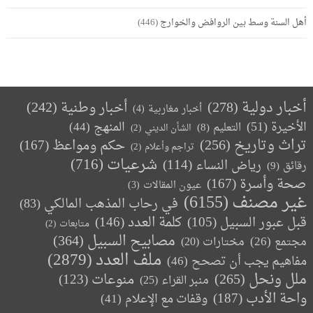
أهل السنة وسط بين الروافض والخوارج
(446)
أخبار دولية
(278)
أخبار وطنية
(242)
أخبار مغاربية
(4)
الأخيرة
(51)
المنهج
(44)
التعليم
(8)
الشأن الديني
(2)
تراث وتاريخ
(256)
حكم ومواعظ
(167)
تراجم وأعلام
(2)
(716)
شرعيات
رياض النساء
(114)
رقائق
(9)
صحة وأسرة
(167)
عيون المقالات
(3)
غير مصنف
(6155)
في رحاب المذهب المالكي
(83)
كلمة العدد
(146)
قبل عبور السبيل
(105)
متابعات
(2)
مصابيح السبيل
(364)
مجتمع
(26)
(20)
مختارات
ملف العدد
(2879)
مفاهيم يجب أن تصحح
(46)
ملل ونحل
(265)
(123)
منوعات
منبر القراء
(25)
واحة الأدب
(187)
وقفات مع الإعلام
(41)