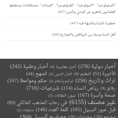
"الميثولوجيا".. "الثيولوجيا".. "الفيلولوجيا".. "الميثات".. مصطلحات يستعملها
العلمانيون للتعبير عن الوحي والدين
(447)
خطورة الشرك والشبهة فيه
(447)
أهل السنة وسط بين الروافض والخوارج
(446)
أخبار دولية
(278)
أخبار وطنية
(242)
أخبار مغاربية
(4)
الأخيرة
(51)
المنهج
(44)
التعليم
(8)
الشأن الديني
(2)
تراث وتاريخ
(256)
حكم ومواعظ
(167)
تراجم وأعلام
(2)
(716)
شرعيات
رياض النساء
(114)
رقائق
(9)
صحة وأسرة
(167)
عيون المقالات
(3)
غير مصنف
(6155)
في رحاب المذهب المالكي
(83)
كلمة العدد
(146)
قبل عبور السبيل
(105)
متابعات
(2)
مصابيح السبيل
(364)
مجتمع
(26)
(20)
مختارات