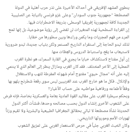
ينطوي المشهد الإفريقي في أحداثه الأخيرة على نذر حرب أهلية في الدولة
المصطنعة “جمهورية جنوب السودان” وعلى غزو فرنسي بالنيابة عن الصليبية
الجديدة كافة لجمهورية إفريقيا الوسطى، بذريعة الاضطرابات فيها..
إن القراءة السطحية لهذه المتغيرات لن تفضي إلى رؤية موضوعية، بل إنها تمنع
المرء من فهم المجريات وما يكمن وراءها وبين سطورها من خفايا..
لذلك تبدو الحاجة إلى استقراء التاريخ المستمر ولكن بثياب جديدة، تبدو ضرورية
لاستيعاب ما يقع، واستنباط الدروس والعِظات منها.
إن أول مفتاح لاستكشاف خبايا ما يجري في القارة السمراء، هو نظرة الغرب
النمطية إلى الآخر المختلف.. فقد كان الغرب ومازال ينظر إلى العالَم الذي لا ينتمي
إليه على أنه “مجال حيوي” مفتوح أمام شهوته المفرطة للنهب والاستغلال
والإذلال.. فكل ما هو خارج الغرب عند الغربيين ليس سوى رقعة شطرنج يلهو بها
وفقاً لأطماعه ورفاهية مواطنيه على حساب الأغيار!!
وبحكم سيطرة الغرب على مقاليد القوة المادية بعامة والعسكرية بخاصة، فإنه فرض
على الشعوب الأخرى إنشاء الدول بحسب مصالحه وحدها، فنشأت أكثر الدول
الحديثة نشأة مصطنعة لا تبالي بحقائق الجغرافيا الطبيعية والبشرية ولا تقيم وزناً
لهويات الأمم وموروثها التاريخي..
وكان الخبث الغربي جلياً في حرص الاستعمار الغربي على تمزيق الشعوب