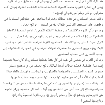
هذا البلد الذي تفوق مساحته مساحة العراق ويعيش فيه عدد قليل من السكان،
يبقى في النظرة الغربية منجماً للسرقة المنظمة لطاقاته الضخمة الكفيلة بجعل أهله
مترفين، لو كان زمام أمورهم في أيديهم!!
وكلما ضجر المسلمون من هذه المظالم وتحركوا ليدافعوا عن حقوقهم المسلوبة في
وطنهم، جاء المستعمِر الفرنسي بقواته لفرض استمرار الواقع الجائر..
وها هو يأتي اليوم بـ”تكليف” من منظمة “الظلم الأممي”: الأمم المتحدة لـ”إحلال
السلام”! فينزع السلاح من المسلمين ومن الجيش الرسمي ويترك الحبل على غاربه
لفرق الموت الصليبية! ولذلك هدد المسلمون الغزاة الفرنجة القدامى/الجدد بتقسيم
البلاد بينهم وبين النصارى إذا استمرت القوات الفرنسية في انحيازها المكشوف إلى
جانب النصارى على حساب المسلمين..
وما كان للغرب أن يمضي في غيه في كل بقعة يقطنها مسلمون، لو كان لدينا منظومة
إسلامية حقيقية، تحشد طاقات أمتنا الهائلة، لرفع الحيف عن أي مجتمع مسلم
يتعرض لعدوان الصليبيين والصهاينة والصفويين والبوذيين والهنادك والملاحدة!!
أفما آن لهذه الأمة أن تصحو حكوماتها من سباتها المديد، وبخاصة أن شعوبها
استيقظت منذ زمن ليس بالقصير، وباتت تعي ما يحاك ضدها من مؤامرات وخطط
خبيثة، وتتطلع إلى حد أدنى من التضامن بين أبناء الأمة الواحدة، بما يرفع الضيم
عن كثير منهم ويحقق لها عزّاً وحضوراً يليق بها وبرسالتها السامية وقدراتها
وتاريخها الذهبي؟