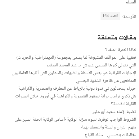
المسلم
العدد 164
الأوسمة:
مقالات متعلقة
لماذا اخترنا الملف؟
‏تعقيبا على المواقف المشبوهة لما يسمى بمجموعة (الديمقراطية والحريات)
التي يتولى كبرها المسمى عيوش ‏ د. عبد المجيد الصغير
الإجابات القرآنية عن بعض الأسئلة والشبهات والدعاوى التي أثارها العلمانيون
المدافعون عن ظاهرة الشذوذ الجنسي
خبراء يتحدثون في ندوة دولية بالرباط عن التطرف والعنصرية والكراهية
هل يكون ترامب بوابة لصعود العنصرية والكراهية في أوروبا خلال السنوات
القليلة القادمة؟
قضية الإمام سعيد أبو علين
الشروط الواجب توفرها لتبوء منزلة الولاية -أساس الولاية الحقة السير على
منهج القرآن والسنة والتمسك بهما-
مغالطات بنشمسي .. حمّاد القباج