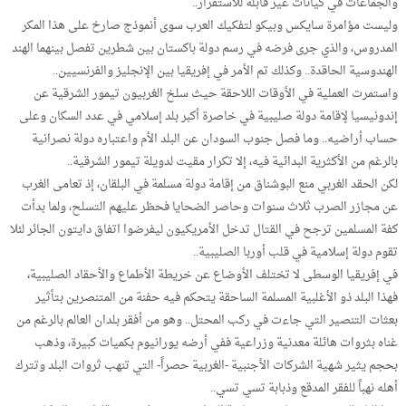
والجماعات في كيانات غير قابلة للاستقرار..
وليست مؤامرة سايكس وبيكو لتفكيك العرب سوى أنموذج صارخ على هذا المكر
المدروس، والذي جرى فرضه في رسم دولة باكستان بين شطرين تفصل بينهما الهند
الهندوسية الحاقدة.. وكذلك تم الأمر في إفريقيا بين الإنجليز والفرنسيين..
واستمرت العملية في الأوقات اللاحقة حيث سلخ الغربيون تيمور الشرقية عن
إندونيسيا لإقامة دولة صليبية في خاصرة أكبر بلد إسلامي في عدد السكان وعلى
حساب أراضيه.. وما فصل جنوب السودان عن البلد الأم واعتباره دولة نصرانية
بالرغم من الأكثرية البدائية فيه، إلا تكرار مقيت لدويلة تيمور الشرقية..
لكن الحقد الغربي منع البوشناق من إقامة دولة مسلمة في البلقان، إذ تعامى الغرب
عن مجازر الصرب ثلاث سنوات وحاصر الضحايا فحظر عليهم التسلح، ولما بدأت
كفة المسلمين ترجح في القتال تدخل الأمريكيون ليفرضوا اتفاق دايتون الجائر لئلا
تقوم دولة إسلامية في قلب أوربا الصليبية..
في إفريقيا الوسطى لا تختلف الأوضاع عن خريطة الأطماع والأحقاد الصليبية،
فهذا البلد ذو الأغلبية المسلمة الساحقة يتحكم فيه حفنة من المتنصرين بتأثير
بعثات التنصير التي جاءت في ركب المحتل.. وهو من أفقر بلدان العالم بالرغم من
غناه بثروات هائلة معدنية وزراعية ففي أرضه يورانيوم بكميات كبيرة، وذهب
بحجم يثير شهية الشركات الأجنبية -الغربية حصراً- التي تنهب ثروات البلد وتترك
أهله نهباً للفقر المدقع وذبابة تسي تسي..