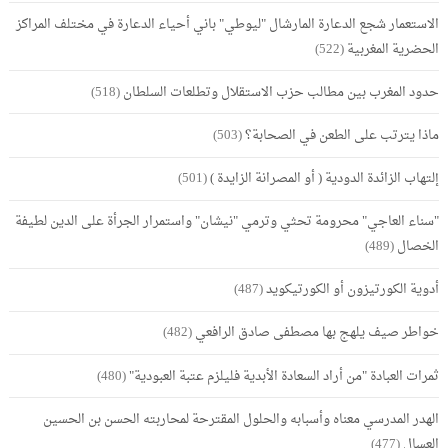
الاستعمار شجع الدعارة المارشال "ليوطي" باني أحياء الدعارة في مختلف المراكز
الحضرية المغربية
(522)
حدود المغرب بين مطالب حزب الاستقلال وتطلعات السلطان
(518)
ماذا يترتب على الطعن في الصحابة؟
(503)
إلتهاب الزائدة الدودية ( أو المصرانة الزايدة )
(501)
"سناء العاجي" محرومة تحثي وترمي "نيشان" واستمرار الجرأة على الدين لطيفة
الخصال
(489)
أدوية الكورتيزون أو الكورتيكويد
(487)
خواطر صيف يلهج بها مصطفى صادق الرافعي
(482)
ثمرات العبادة "من أراد السعادة الأبدية فليلزم عتبة العبودية"
(480)
الهدر المدرسي معناه وأسبابه والحلول المقترحة لمحاربته الحسن بن الحسين
العسال
(477)