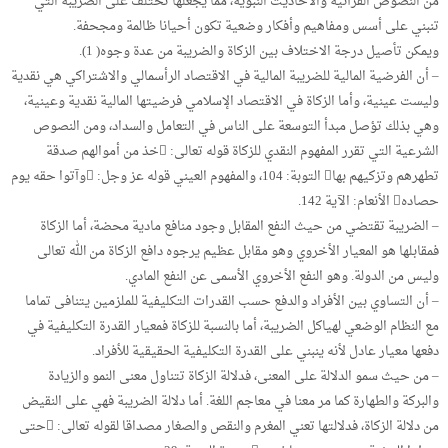
من النصوص القرآنية والأحاديث النبوية، مما يجعلها تختلف على الضريبة التي
تنبني على أسس ومفاهيم وأفكار وضعية تكون أحيانا ظالمة ومجحفة.
ويمكن تأصيل درجة الاختلاف بين الزكاة والضريبة من عدة وجوه( 1).
– أن الفرضية المالية للضريبة المالية في الاقتصاد الرأسمالي والاشتراكي هي نقدية
وليست عينية، وأما الزكاة في الاقتصاد الإسلامي فرضيتها المالية نقدية وعينية،
وهي بذلك تؤصل مبدأ التوسعة على الناس في التعامل والسداد، ومن النصوص
الشرعية التي تقرر المفهوم النقدي للزكاة قوله تعالى: خذ من أموالهم صدقة
تطهرهم وتزكيهم بها التوبة: 104، والمفهوم العيني قوله عز وجل: وآتوا حقه يوم
حصاده الأنعام: الآية 142.
– الضريبة تقتضي من حيث النفع المقابل وجود منافع مادية محضة، أما الزكاة
فمقابلها هو المعيار الأخروي وهو مقابل عظيم يرجوه دافع الزكاة من الله تعالى
وليس من الدولة. وهو النفع الأخروي الأسمى عن النفع المادي.
– أن التساوي بين الأفراد والدفع حسب القدرات التكليفية للملزمين يتنافى تماما
مع النظام الوضعي لهياكل الضريبة، أما بالنسبة للزكاة فمعيار القدرة التكليفية في
دفعها معيار عادل لأنه ينبني على القدرة التكليفية الحقيقية للأفراد.
– من حيث سمو الدلالة على المعنى، فدلالة الزكاة تتناول معنى النمو والزيادة
والبركة والطهارة كما مر معنا في معاجم اللغة. أما دلالة الضريبة فهي على النقيض
من دلالة الزكاة، فدلالتها تعني المغرم والنقص والصغار مصداقا لقوله تعالى: حتى