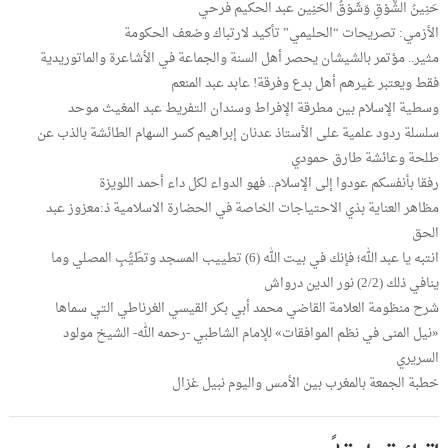
حَنِينُ الشَّوْقِ وَشَوْقُ الحَنِين عبد الحكيم فرحي
الأزمي: تصريحات “الحليمي” تأكيد لارتباك وضعف الحكومة
مثير.. مؤتمر بالشيشان يحصر أهل السنة والجماعة في الأشاعرة والماتوريدية
فقط ويعتبر غيرهم أهل بدع وفرقة! عابد عبد المنعم
وسطية الإسلام بين مطرقة الإفراط وسندان التفريط عبد المغيث موحد
سلسلة ردود علمية على الأستاذ عدنان إبراهيم كسر السهام الطائشة بالذب عن
طلحة وعائشة طارق حمودي
رفقا بأنفسكم عودوا إلى الإسلام.. فهو الدواء لكل داء أحمد اللويزة
مظاهر العناية بذي الاحتياجات الخاصة في الحضارة الاسلامية ذ:معزوز عبد
الحق
انتبه يا عبد الله؛ فإنك في بيت الله (6) تطييب المسجد وتطَيُّبِ المصلي وما
ينافي ذلك (2/2) نور الدين درواش
شرح منظومة العلامة القاضي محمد أبي بكر القيسي الغرناطي التي سماها
«نيل المنى في نظم الموافقات» للإمام الشاطبي -رحمه الله- الشيخ مولود
السريري
خطبة الجمعة بالمغرب بين الأمس واليوم نبيل غزال