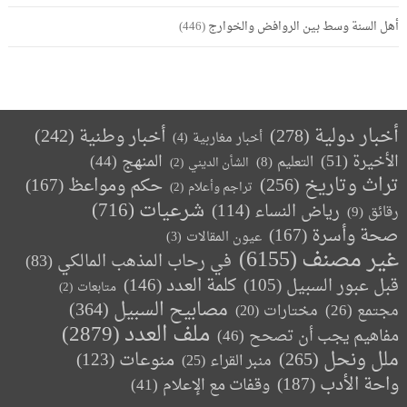
أهل السنة وسط بين الروافض والخوارج
(446)
أخبار دولية
(278)
أخبار وطنية
(242)
أخبار مغاربية
(4)
الأخيرة
(51)
المنهج
(44)
التعليم
(8)
الشأن الديني
(2)
تراث وتاريخ
(256)
حكم ومواعظ
(167)
تراجم وأعلام
(2)
(716)
شرعيات
رياض النساء
(114)
رقائق
(9)
صحة وأسرة
(167)
عيون المقالات
(3)
غير مصنف
(6155)
في رحاب المذهب المالكي
(83)
كلمة العدد
(146)
قبل عبور السبيل
(105)
متابعات
(2)
مصابيح السبيل
(364)
مجتمع
(26)
(20)
مختارات
ملف العدد
(2879)
مفاهيم يجب أن تصحح
(46)
ملل ونحل
(265)
(123)
منوعات
منبر القراء
(25)
واحة الأدب
(187)
وقفات مع الإعلام
(41)