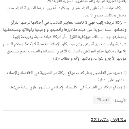
يعطوا الجزية عن يد وهم صاغرون سورة التوبة: 29.
– الزكاة عبادة مالية فهي التزام شرعي وتكليف أخروي، بينما الضريبة التزام مدني
محض وتكليف دنيوي لا غير.
– الزكاة فريضة إلهية فهي لا تخضع لمعايير التلاعب في أحكامها فرضها القرآن
وفصلتها السنة النبوية: من حيث مقاديرها وأنصبتها وأوعيتها وأوقاتها ومستحقيها
ومصارفها وما إلى ذلك، «ويكفينا القول: بأن الزكاة عبادة مالية، وفريضة إلهية
شرعية، وليست ضريبة، وهي ركن من أركان الإسلام الخمسة لا يكتمل إسلام المسلم
إلا بها، وحكمها حكم الفرائض والعبادات الأخرى: كالصلاة والصوم والحج يستحق
مؤديها الأجر والثواب، ومانعها الإثم والعقاب»(2 ).
——————
(1 ) لمزيد من التفصيل ينظر كتاب موقع الزكاة من الضريبة في الاقتصاد والإسلام
للدكتور غازي عناية.
(2 ) موقع الزكاة من الضريبة في الاقتصاد الإسلامي للدكتور غازي عناية ص62.
العدد 175
الأوسمة:
مقالات متعلقة