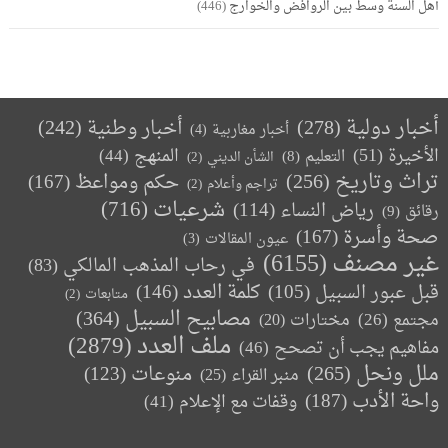
أهل السنة وسط بين الروافض والخوارج
(446)
أخبار دولية
(278)
أخبار وطنية
(242)
أخبار مغاربية
(4)
الأخيرة
(51)
المنهج
(44)
التعليم
(8)
الشأن الديني
(2)
تراث وتاريخ
(256)
حكم ومواعظ
(167)
تراجم وأعلام
(2)
(716)
شرعيات
رياض النساء
(114)
رقائق
(9)
صحة وأسرة
(167)
عيون المقالات
(3)
غير مصنف
(6155)
في رحاب المذهب المالكي
(83)
كلمة العدد
(146)
قبل عبور السبيل
(105)
متابعات
(2)
مصابيح السبيل
(364)
مجتمع
(26)
(20)
مختارات
ملف العدد
(2879)
مفاهيم يجب أن تصحح
(46)
ملل ونحل
(265)
(123)
منوعات
منبر القراء
(25)
واحة الأدب
(187)
وقفات مع الإعلام
(41)