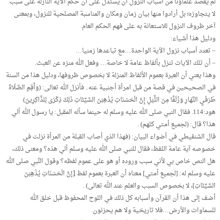
لم يقصد علماؤنا من أسباب النزول أن يستدل على أن حكم الآية النازلة على سبب
لا يتجاوزه؛ بل أرادوا منها بيان زمان ومكان والمناسبة المصلحية للنزول، وبمعنى
آخر ظروف النزول للاستعانة به على فهم الحكم العام.
ودليل هذا أشياء:
– تعدد أسباب نزول الآية الواحدة…مع تباعدها زمنيا…
– أن تلك الآيات تنزل بألفاظ عامة لا خاصة… وفعل الله منزه عن العبث.
وهذا يعني أن العبرة بعموم الألفاظ المنزلة لا بخصوص ظروفها، ودليل هذا من السنة
في الصحيحين في قصة من قبل امرأة أجنبية عنه.. فأنزل الله تعالى: (وَأَقِمِ الصَّلَاةَ
طَرَفَيِ النَّهَارِ وَزُلَفًا مِنَ اللَّيْلِ إِنَّ الْحَسَنَاتِ يُذْهِبْنَ السَّيِّئَاتِ ذَلِكَ ذِكْرَى لِلذَّاكِرِينَ)
هود:114. فقال النبي صلى الله عليه وسلم له حينما سأله المقبل: يا رسول الله ألي
هذا؟ قال: (لجميع أمتي كلهم) .
قال الشنقيطي في أضواء البيان: (فهذا الذي أصاب القبلة من المرأة نزلت في
خصوصه آية عامة اللفظ، فقال للنبي صلى الله عليه وسلم ألي هذه؟ ومعنى ذلك،
هل النص خاص بي لأني سبب وروده أو هو على عموم لفظه؟ وقول النَّبي صلى الله
عليه وسلم له: [لجميع أمتي] معناه أن العبرة بعموم لفظ [ِإنَّ الْحَسَنَاتِ يُذْهِبْنَ
السَّيِّئَاتِ]، لا بخصوص السبب والعلم عند الله تعالى) .
أضف إلى هذا أن القرآن وأسبابه كل ذلك في اللوح المحفوظ قبل خلق الله
للسماوات والأرض…فلا تاريخية ولا هم يحزنون.