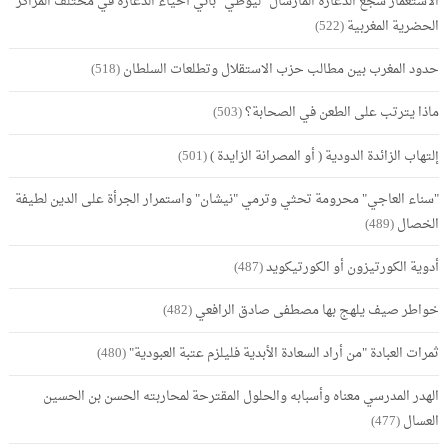
الاستعمار شجع الدعارة المارشال "ليوطي" باني أحياء الدعارة في مختلف المراكز
الحضرية المغربية
(522)
حدود المغرب بين مطالب حزب الاستقلال وتطلعات السلطان
(518)
ماذا يترتب على الطعن في الصحابة؟
(503)
إلتهاب الزائدة الدودية ( أو المصرانة الزايدة )
(501)
"سناء العاجي" محرومة تحثي وترمي "نيشان" واستمرار الجرأة على الدين لطيفة
الخصال
(489)
أدوية الكورتيزون أو الكورتيكويد
(487)
خواطر صيف يلهج بها مصطفى صادق الرافعي
(482)
ثمرات العبادة "من أراد السعادة الأبدية فليلزم عتبة العبودية"
(480)
الهدر المدرسي معناه وأسبابه والحلول المقترحة لمحاربته الحسن بن الحسين
العسال
(477)