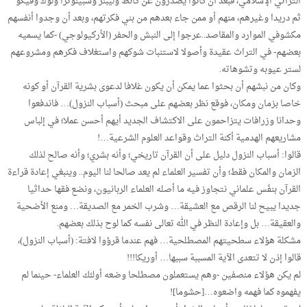
التراثي الإسلامي، فبعد أن كانوا يصدرون عن كانط وليبنز وسبينوتزا ولوك وفيكو
ثم دريدا وغيرهم، منهم أو ممن جاء بعدهم من بني فكرتهم، وبعد أن وجدوا أنفسهم
مكشوفي الموارد والمقاصد..عرجوا إلى النبش والحفر (الأركيولوجي) -كما يسميه
بعضهم- في التراث عقيدة وأصولا لاستنبات شوكهم واستغلاف فكرهم ومشروعهم
لستر عيوبه وتشوهاته.
وكان من نبشهم أن بحثوا عما يمكن أن يكون غلافا لدعوى بشرية القرآن أو كونه
خاصا بزمان ومكان، فوقع نظر بعضهم على مبحث (أسباب النزول)… فاندفعوا
وحدانا وزرافات يتزاحمون على الاكتشاف الجديد أيهم أحسن عملا؛ في إلباس
مشاريعهم الهدمية أكنة التراث وقواعد العلوم الشرعية…!
قالوا: أسباب النزول دليل على أن القرآن تاريخي؛ وأنه بشري؛ وأنه صالح لذلك
الزمان والمكان فقط؛ وأن تفسير العلماء لم يعد صالحا لنا اليوم.. وينبغي إعادة قراءة
القرآن بنفَس علماني نتجاوز فيه ما أصله العلماء الربانيون، ونضع فقها حداثيا
جديدا يبيح لنا الرقص مع العشيقة… وشرب الخمر مع الصديقة… ومنع الأضحية
والعقيقة… بل وإعادة النظر في الله تعالى نفسه كما لوح بذلك بعضهم.
مشكلة هؤلاء سطحيتهم المصطلحية… فهم عندما قرؤوا لافتة: (أسباب النزول)،
قالوا إذن لا تتعدى الآية المسببة سببها… أوريكا!!!
لم يكن هؤلاء منصفين -وهم يستعملون مصطلحا وضعه أولئك العلماء- حينما لم
يفهموه كما فهمه واضعوه…[حشوما]!