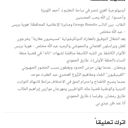
أيديولوجية العري تنصر في ساحة التعليم ذ. أحمد اللويزة
وأحسنوا.. إن الله يحب المحسنين
النقاب.. بين النائب George Brandis ومنابرنا الإعلامية المحافظة! هوية بريس
– عبد الله مخلص
بعد انشغال التوفيق بالمعارك الدونكيشوتية “مسيحيون مغاربة” يخرجون
للعلن ويراسلون العثماني والحموشي والرميد عبد الله مخلص – هوية بريس
الأنوار الكاشفة عن الشبه الكاسفة مناقشة لشبهات “تائه” في قضية متعة
النساء (الحلقة الأولى) ذ. طارق الحمودي
ويحمان.. عندما يهان حرس الحدود ويعنفون بسبب الحضور الصهيوني
“الفينيقيون” الجُدُد ومفاهيم النُزُوع العنصري عبد المغيث موحد
عندما يصبح الانفتاح واحترام الحق في الاختلاف مرادفا لانتهاك الثوابت
الدينية والوطنية قضية ملك اللواطيين ومهرجان موازين إبراهيم الطالب
طارق رمضان.. وفرنسا ذ.طارق الحمودي
أنا عند ظن عبدي بي
اترك تعليقاً