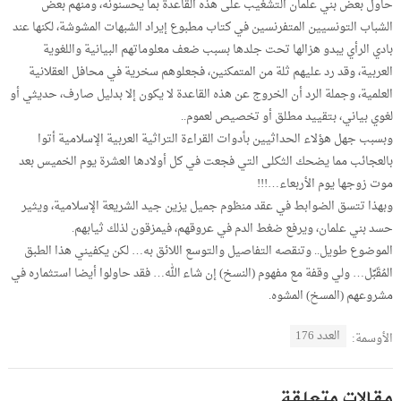
حاول بعض بني علمان التشغيب على هذه القاعدة بما يحسنونه، ومنهم بعض
الشباب التونسيين المتفرنسين في كتاب مطبوع إيراد الشبهات المشوشة، لكنها عند
بادي الرأي يبدو هزالها تحت جلدها بسبب ضعف معلوماتهم البيانية واللغوية
العربية، وقد رد عليهم ثلة من المتمكنين، فجعلوهم سخرية في محافل العقلانية
العلمية، وجملة الرد أن الخروج عن هذه القاعدة لا يكون إلا بدليل صارف، حديثي أو
لغوي بياني، بتقييد مطلق أو تخصيص لعموم..
وبسبب جهل هؤلاء الحداثيين بأدوات القراءة التراثية العربية الإسلامية أتوا
بالعجائب مما يضحك الثكلى التي فجعت في كل أولادها العشرة يوم الخميس بعد
موت زوجها يوم الأربعاء…!!!
وبهذا تتسق الضوابط في عقد منظوم جميل يزين جيد الشريعة الإسلامية، ويثير
حسد بني علمان، ويرفع ضغط الدم في عروقهم، فيمزقون لذلك ثيابهم.
الموضوع طويل.. وتنقصه التفاصيل والتوسع اللائق به… لكن يكفيني هذا الطبق
المُقَبِّل… ولي وقفة مع مفهوم (النسخ) إن شاء الله… فقد حاولوا أيضا استثماره في
مشروعهم (المسخ) المشوه.
العدد 176
الأوسمة:
مقالات متعلقة