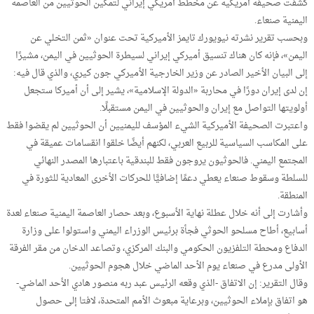
كشفت صحيفة أمريكية عن مخطط أمريكي إيراني لتمكين الحوثيين من العاصمة
اليمنية صنعاء.
وبحسب تقرير نشرته نيويورك تايمز الأميركية تحت عنوان «ثمن التخلي عن
اليمن»، فإنه كان هناك تنسيق أميركي إيراني لسيطرة الحوثيين في اليمن، مشيرًا
إلى البيان الأخير الصادر عن وزير الخارجية الأميركي جون كيري، والذي قال فيه:
إن لدى إيران دورًا في محاربة «الدولة الإسلامية»، يشير إلى أن أميركا ستجعل
أولويتها التواصل مع إيران والحوثيين في اليمن مستقبلًا.
واعتبرت الصحيفة الأميركية الشيء المؤسف لليمنيين أن الحوثيين لم يقضوا فقط
على المكاسب السياسية للربيع العربي، لكنهم أيضًا خلقوا انقسامات عميقة في
المجتمع اليمني. فالحوثيون يروجون فقط للبندقية باعتبارها المصدر النهائي
للسلطة وسقوط صنعاء يعطي دعمًا إضافيًّا للحركات الأخرى المعادية للثورة في
المنطقة.
وأشارت إلى أنه خلال عطلة نهاية الأسبوع، وبعد حصار العاصمة اليمنية صنعاء لعدة
أسابيع، أطاح مسلحو الحوثي فجأة برئيس الوزراء اليمني واستولوا على وزارة
الدفاع ومحطة التلفزيون الحكومي والبنك المركزي، وتصاعد الدخان من مقر الفرقة
الأولى مدرع في صنعاء يوم الأحد الماضي خلال هجوم الحوثيين.
وقال التقرير: إن الاتفاق -الذي وقعه الرئيس عبد ربه منصور هادي الأحد الماضي-
هو اتفاق بإملاء الحوثيين، وبرعاية مبعوث الأمم المتحدة، لافتا إلى حصول