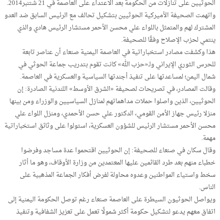
الحوثيين على تنازلات من الحكومة بعد الاعتداء على العاصمة في 21 شتنبر2014.
واتهمت الصحيفة الأميركية الحوثيين بتشكيل تحالف مع الرئيس السابق ضد العدو
المشترك لهم والمتمثل باللواء علي محسن الأحمر مستشار الرئيس هادي والذي
ينتمي لحزب الإصلاح وفقًا للصحيفة.
هذا وكشفت مصادر استخباراتية في العاصمة اليمنية صنعاء أن عناصر تابعة
للحرس الثوري الإيراني ولـ«حزب الله» كانت تقوم بتدريب جماعة الحوثي في
شمال اليمن؛ لمساعدتها على تنفيذ أجندتها السياسية والعسكرية في العاصمة.
وقالت المصادر، في تصريحات لصحيفة «الشرق الأوسط» اللندنية الصادرة: إن
الحوثيين، الذين واصلوا حملات مداهماتهم لمنازل السياسيين والوزراء ومن بينها
منزلا رئيس جهاز الأمن القومي، الدكتور علي حسن الأحمدي، ومنزل اللواء علي
محسن الأحمر مستشار الرئيس للشؤون العسكرية، استولوا على وثائق استخباراتية
مهمة.
وقال سكان في صنعاء للصحيفة: إن الحوثيين اقتحموا عدة مساجد وفرضوا
خطباء منهم بعد طرد القائمين عليها المعتمدين من وزارة الأوقاف، وهو ما أثار
سخط واستياء المواطنين وعدوه محاولة لفرض أفكار الجماعة المذهبية على
الناس.
ويواصل الحوثيون السيطرة على العاصمة صنعاء رغم توصل الحكومة اليمنية إلى
اتفاق معهم يدعو لتشكيل حكومة أكثر شمولًا تعمل على تعزيز الشفافية وتنفيذ