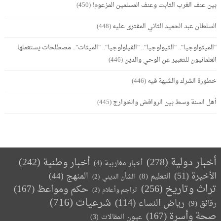
بين عنف الغرب الثابت وعنف المسلمين المزعوم!
(450)
السلطان عبد الحميد الثاني المفترى عليه
(448)
"الميثولوجيا".. "الثيولوجيا".. "الفيلولوجيا".. "الميثات".. مصطلحات يستعملها
العلمانيون للتعبير عن الوحي والدين
(446)
خطورة الشرك والشبهة فيه
(446)
أهل السنة وسط بين الروافض والخوارج
(445)
أخبار دولية
(278)
أخبار وطنية
(242)
أخبار مغاربية
(4)
الأخيرة
(51)
المنهج
(44)
التعليم
(8)
الشأن الديني
(2)
تراث وتاريخ
(256)
حكم ومواعظ
(167)
تراجم وأعلام
(2)
(716)
شرعيات
رياض النساء
(114)
رقائق
(9)
صحة وأسرة
(167)
عيون المقالات
(3)