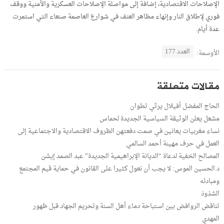
الإصلاحات الاقتصادية، إضافة إلى مواصلة الإصلاحات العسكرية والأمنية ووقف
فوري لإطلاق النار وإنهاء مظاهر العنف في شوارع العاصمة صنعاء التي استمرت
عدة أيام.
العدد 177
الأوسمة:
مقالات متعلقة
الحاج المفضل أفيلال يرثي تطوان
مشعل يعلن الوثيقة السياسية الجديدة لحماس
نساء مغربيات يعانين في صمت دفعتهن الظروف الاقتصادية والاجتماعية إلى
العمل في حرف مهينة أحمد السالمي
المصالح الخفية لدعاة “الديانة الإبراهيمية الجديدة” عبد الصمد إيشن
د.الحسين الموس: لا يجب أن نعول كثيرا على القانون في حماية قيم المجتمع
ومبادئه
الشذوذ
تناقض الروافض بين استباحة دماء أهل السنة وتحريم الجهاد قبل ظهور
المهدي