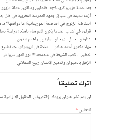
رموز إنجيلية على أسلحة أمريكا بالعراق وأفغانستان
بعد حملة «زيرو كريساج».. فاعلون يطلقون حملة «زيرو 
أزمة قديمة في سياق جديد المدرسة المغربية في ظل جائحة كوفيد-
انتفاضة الزنوج في العاصمة الموريتانية؛ ما دوافعها؟ د
قراءة في كتاب: عندما يكون العم سام ناسكا! دراسةٌ تحليليَّةٌ ن
عناوين.. حول مهرجان موازين إبراهيم بيدون
مهلا دكتور أحمد عبادي.. الصلاة في الهولوكوست تطبيع و
خطير… كتب الشيعة في مجتمعنا!!! نور الدين درواش
الرّفق بالحيوان وتدمير الإنسان ربيع السملالي
اترك تعليقاً
لن يتم نشر عنوان بريدك الإلكتروني.
الحقول الإلزامية مشا
التعليق
*