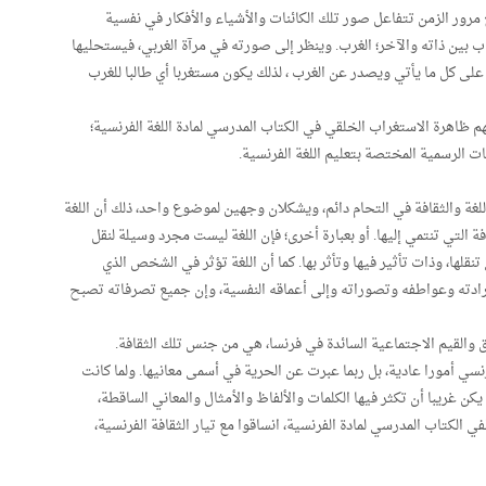
رور الزمن تتفاعل صور تلك الكائنات والأشياء والأفكار في نفسية
 بين ذاته والآخر؛ الغرب. وينظر إلى صورته في مرآة الغربي، فيستحليها
 على كل ما يأتي ويصدر عن الغرب ، لذلك يكون مستغربا أي طالبا للغرب
ظاهرة الاستغراب الخلقي في الكتاب المدرسي لمادة اللغة الفرنسية؛
مات الرسمية المختصة بتعليم اللغة الفرنسية.
للغة والثقافة في التحام دائم، ويشكلان وجهين لموضوع واحد، ذلك أن اللغة
التي تنتمي إليها. أو بعبارة أخرى؛ فإن اللغة ليست مجرد وسيلة لنقل
نقلها، وذات تأثير فيها وتأثر بها. كما أن اللغة تؤثر في الشخص الذي
وإرادته وعواطفه وتصوراته وإلى أعماقه النفسية، وإن جميع تصرفاته تصبح
اق والقيم الاجتماعية السائدة في فرنسا، هي من جنس تلك الثقافة.
رنسي أمورا عادية، بل ربما عبرت عن الحرية في أسمى معانيها. ولما كانت
 يكن غريبا أن تكثر فيها الكلمات والألفاظ والأمثال والمعاني الساقطة،
في الكتاب المدرسي لمادة الفرنسية، انساقوا مع تيار الثقافة الفرنسية،