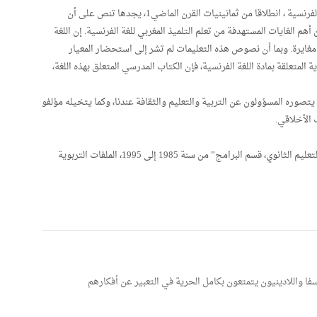
إن المطلع على التعليمات الرسمية المتعلقة بتعليم اللغة الفرنسية ، انطلاقا من ثمانينيات القرن الماضي1، يجدها تنص على أن
هم الغايات المستهدفة من تعلم التلميذ المغربي للغة الفرنسية. إن اللغة
 مغايرة. وبما أن نصوص هذه التعليمات لم تشر إلى استحضار المعيار
المتعلقة بمادة اللغة الفرنسية، فإن الكتاب المدرسي المتعلق بهذه اللغة،
يتصوره المسؤولون عن التربية والتعليم والثقافة عندنا، وكما يتخيله مؤلفو
 الأخلاقي.
1- راجع مثلا منشورات “وزارة التربية الوطنية، مديرية التعليم الثانوي، قسم البرامج” من سنة 1985 إلى 1995، الملفات التربوية
 واللادينيون يتمتعون بكامل الحرية في التعبير عن أفكارهم