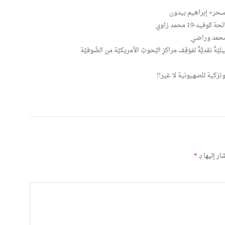
سحر» إبراهيم بيدون
19 محمد زاوي
. محمد وراضي
قديَّةٌ لمَوْقِف مراكزِ البُحوثِ الأمريكيَّة من الصُّوفيَّة
تزكية للصهيونية لا غير!!
ر إليها بـ
*