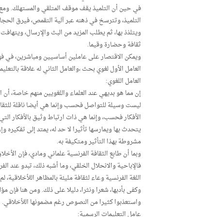
في حين أن التلميذ يقف موقف المتلقي والمستهلك. ومع م
التلميذ، وتترسخ في ذهنه عبر آلية التقمص، فيرق الحجاب
ويتلذذ بها، ثم يطلب المزيد من البث والإرسال، ويتهافت
ثقافة وحضارة وقيما.
ويمكن الاقتصار على عاملين أساسيين ومباشرين، في فهم 
العامل الأول لغوي بحث ،والعامل الثاني له علاقة بالتعلي
العامل اللغوي:
إن مما هو بديهي عند العلماء واللغويين منهم خاصة، أن ا
ليست وسيلة للتواصل فحسب وإنما هي أيضا ناقلة للثقافة 
الأفكار فحسب، وإنما هي ذات ارتباط وثيق بالأفكار التي ت
يتحدث بها ويمارسها تأثيرا لا حد له، يمتد إلى تفكيره 
مشروطة بهذا التأثير ومتكيفة به.
وبما أن طابع الثقافة الفرنسية علماني ومادي، فإن الأخل
فالإباحية والانحلال الخلقي، وما أشبه ذلك، تبدو عند الف
اللغة الفرنسية وعاء لثقافة مليئة بالمظاهر اللأخلاقية، لم
وكفى بأدبها، شعرا ونثرا، دليلا على ذلك. ومن هنا فإن مؤل
واستعذبوا كثيرا من النصوص رغم مضمونها اللأخلاقي.
عامل التعليمات الرسمية: