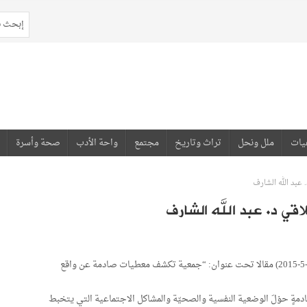
يات
ملل ونحل
تراث وتاريخ
مجتمع
واحة الأدب
صحة وأسرة
 عبد الله الشارف
اقي د. عبد الله الشارف
كتب محمد الراجي في جريدة هسبريس الإلكترونية (14-5-2015) مقالا تحت عنوان: “جمعية تكشف معطيات صادمة عن واقع
دمةٍ حوْلَ الوضعية النفسية والصحيّة والمشاكل الاجتماعية التي يتخبط