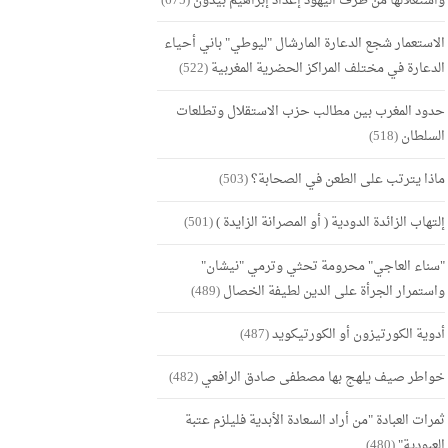
واستغلالها من طرف اليهود إعداد إبراهيم بيدون
(675)
الاستعمار شجع الدعارة المارشال "ليوطي" باني أحياء
الدعارة في مختلف المراكز الحضرية المغربية
(522)
حدود المغرب بين مطالب حزب الاستقلال وتطلعات
السلطان
(518)
ماذا يترتب على الطعن في الصحابة؟
(503)
إلتهاب الزائدة الدودية ( أو المصرانة الزايدة )
(501)
"سناء العاجي" محرومة تحثي وترمي "نيشان"
واستمرار الجرأة على الدين لطيفة الخصال
(489)
أدوية الكورتيزون أو الكورتيكويد
(487)
خواطر صيف يلهج بها مصطفى صادق الرافعي
(482)
ثمرات العبادة "من أراد السعادة الأبدية فليلزم عتبة
العبودية"
(480)