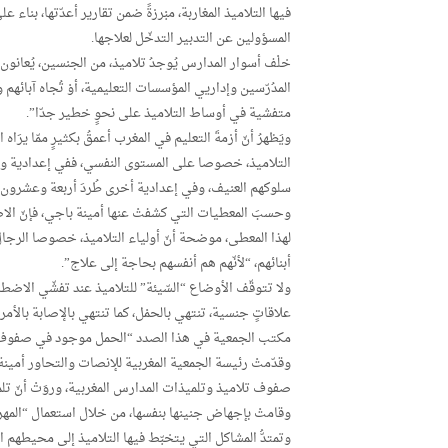
فيها التلاميذ المغاربة، مبْرزةً ضمن تقارير أعدّتها، بن
المسؤولين عن التدبير التدخّل لعلاجها.
خلْف أسوار المدارس يُوجدُ تلاميذ، من الجنسين، يُعانون 
المدُرّسين وإداريي المؤسسات التعليمية، أوْ تُجاه آبائهم و
متفشية في أوساط التلاميذ على نحوٍ خطير جدّا”.
ويَظهرُ أنّ أزمةَ التعليم في المغرب أعمقُ بكثيرٍ ممّا ير
سلوكهم العنيف، وفي إعدادية أخرى طُردَ أربعة وعشرون ت
وحسبَ المعطيات التي كشفتْ عنها أمينة باجي، فإنّ الاضطرا
لهذا المعطى، موضحة أنّ أولياء التلاميذ، خصوصا الرجال
أبنائهم، “لأنّهم هم أنفسهم بحاجة إلى علاج”.
ولا تتوقّف الأوضاع “السّيئة” للتلاميذ عند تفشّي الاضطر
علاقاتٍ جنسية، تنتهي بالحمْل، كما تنتهي بالإصابة بالأ
مكتب الجمعية في هذا الصدد “الحمل موجود في صفوف
وقدّمتْ رئيسة الجمعية المغربية للإنصات والتحاور أم
صفوف تلاميذ وتلميذات المدارس المغربية، وروَتْ أنّ تلم
وقامتْ بإجهاض جنينها بنفسها، من خلال استعمال “المهرا
وتمتدُّ المشاكل التي يتخبّط فيها التلاميذ إلى محيطهم ا