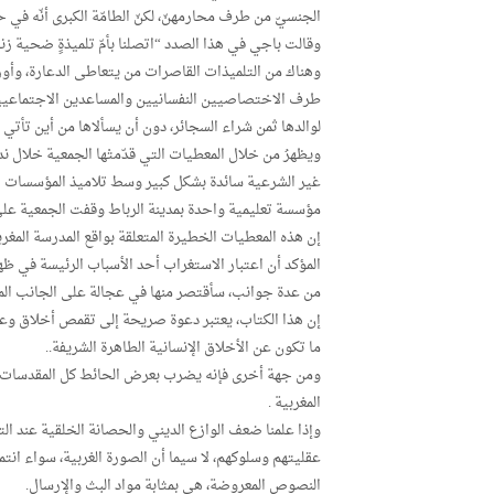
الجنسيّ من طرف محارمهنّ، لكنّ الطامّة الكبرى أنّه في
وقالت باجي في هذا الصدد “اتصلنا بأمّ تلميذةٍ ضحية زن
وهناك من التلميذات القاصرات من يتعاطى الدعارة، وأو
طرف الاختصاصيين النفسانيين والمساعدين الاجتماعيين الم
لوالدها ثمن شراء السجائر، دون أن يسألاها من أين تأتي با
ويظهرُ من خلال المعطيات التي قدّمتْها الجمعية خلال 
غير الشرعية سائدة بشكل كبير وسط تلاميذ المؤسسات ال
مؤسسة تعليمية واحدة بمدينة الرباط وقفت الجمعية على
إن هذه المعطيات الخطيرة المتعلقة بواقع المدرسة المغرب
المؤكد أن اعتبار الاستغراب أحد الأسباب الرئيسة في ظهو
من عدة جوانب، سأقتصر منها في عجالة على الجانب المتعل
إن هذا الكتاب، يعتبر دعوة صريحة إلى تقمص أخلاق وعادا
ما تكون عن الأخلاق الإنسانية الطاهرة الشريفة..
ومن جهة أخرى فإنه يضرب بعرض الحائط كل المقدسات الد
المغربية .
وإذا علمنا ضعف الوازع الديني والحصانة الخلقية عند الت
عقليتهم وسلوكهم، لا سيما أن الصورة الغربية، سواء انتمت
النصوص المعروضة، هي بمثابة مواد البث والإرسال.