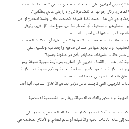
 حالاتٍ تكون أمهاتهن على علم بذلك، ويصمتْن، بداعي “تجنب الفضيحة”،
ا المحارم، وكان جوابها: ما تفضحوناش راه راجلي غادي يطلّقني”.
ردتْ باجي في هذا الصدد قصّة تلميذة أفصحت خلال جلسة استماعٍ لها من
تطوعين بالجمعية، أنَّها تضطرُّ لمدّ أمها بمبلغ مالي كل شهر، وتوفّر
لنقود التي تقبضها لقاء امتهان الدعارة.
ندوة صحافية لتقديم حصيلة عشر سنوات من عملها، أنّ العلاقات الجنسية
تعليمية، وما ينجم عنها من مشاكل صحيّة واجتماعية ونفسية، ففي
 عشر حالات لتلميذات مصاباتٍ بأمراض منقولة جنسيّا”.
ية، تدل على أن القطاع التربوي في المغرب يمر بأزمة بنيوية عميقة. ومن
ر هذه الأزمة، بات من الأمور المنطقية الجلية. ويمكن مقاربة هذه الأزمة
ق بالكتاب المدرسي لمادة اللغة الفرنسية.
ت الغربيين، التي لا يشك عاقل مؤمن بمبادئ الأخلاق السامية، أنها أبعد
ينية، والأخلاق والعادات الأصيلة، وينال من الشخصية الإسلامية
لاميذ والطلبة، أمكننا تصور الآثار السلبية لتلك النصوص والصور على
 إلى عالم الكائنات الحية والأشياء، أو عالم المعاني والأفكار المتضمنة في