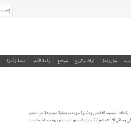
يات
ملل ونحل
تراث وتاريخ
مجتمع
واحة الأدب
صحة وأسرة
 باحات المسجد الأقصى ودنسوا حرمته بحماية مجموعة من الجنود
ائل الإعلام المرئية منها والمسموعة والمقروءة منذ فترة ليست