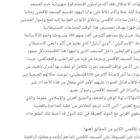
قوات الاحتلال، فقد أكد مراسلون اقتحام قوة صهيونية حرم المسجد
 إلا أنها كانت هذه المرة أشد عنفا وأكثر دلالة على نوايا اليهود تقسيم المسجد الأقصى زمانيا
 داخل ساحات الأقصى، وإغلاق الأبواب المؤدية إليه لمنع وصول المصلين
نعم …لقد تفرد اقتحام بكثرة أعداد المقتحمين من الصهاينة، حيث بلغ عددهم أكثر من ألف، منهم 180 مستوطنا ونحو 850 سائحا
 “الإسرائيلي” “أوري أرئيل” الذي يعتبر من أكبر داعمي الاستيطان .
كفين والمرابطين داخل المسجد، الذين واجهوا هذا الاقتحام بكل صمود
حرمة المسجد الأقصى وحرمة من فيه من المرابطين والمعتكفين، حيث
أشعلت النيران داخل المصلى القبلي فيه، وتم تدمير أكثر من 32 من نوافذ المسجد دمرت بالكامل أو لحقت بها أضرار، ناهيك عن
إطلاق الرصاص والغازات والرصاص المطاطي وقنابل الصوت، ما أدى لإصابة أكثر من 100 فلسطيني، تنوعت حالاتهم الصحية بين
ة لإلقاء قنابل الصوت عليهم، الأمر الذي يجعل من هذه الأحداث غير
انتهاكات لولا الوهن والضعف والتمزق العربي والإسلامي عموما، والذي
بيع العربي” التي كانت ترجو الخلاص من حقبة المتاجرة بالقضية
الصفوي الغربي مع الدولة العميقة في تلك الدول قد أحبط تلك الطموحات
 الأقصى الكثير من الحقائق أهمها:
ات غير المسبوقة على المسجد الأقصى إنما هم أزلامه وعملاؤه الرافضة