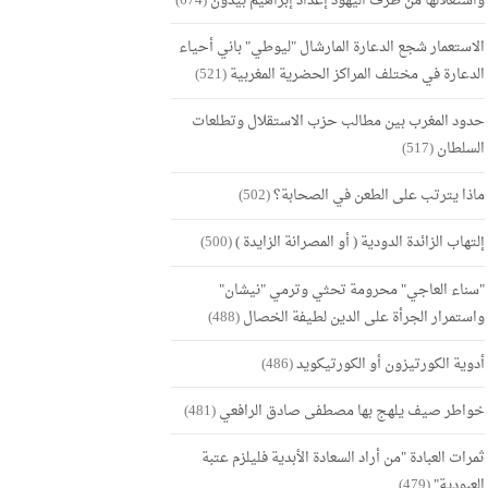
واستغلالها من طرف اليهود إعداد إبراهيم بيدون
(674)
الاستعمار شجع الدعارة المارشال "ليوطي" باني أحياء
الدعارة في مختلف المراكز الحضرية المغربية
(521)
حدود المغرب بين مطالب حزب الاستقلال وتطلعات
السلطان
(517)
ماذا يترتب على الطعن في الصحابة؟
(502)
إلتهاب الزائدة الدودية ( أو المصرانة الزايدة )
(500)
"سناء العاجي" محرومة تحثي وترمي "نيشان"
واستمرار الجرأة على الدين لطيفة الخصال
(488)
أدوية الكورتيزون أو الكورتيكويد
(486)
خواطر صيف يلهج بها مصطفى صادق الرافعي
(481)
ثمرات العبادة "من أراد السعادة الأبدية فليلزم عتبة
العبودية"
(479)