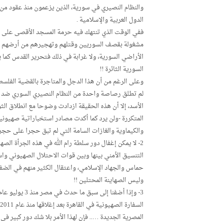
والنظام النصيري في سورية، الذين يزعمون منذ عقود من 
الدول العربية والإسلامية .
ففي الوقت الذي تنتهك فيه حرمة المسجد الأقصى على أيد
مشغولة بقصف السوريين وقتلهم وتهجيرهم من أرضهم ف
الأراضي السورية، ولا غرابة في ذلك فتحرير القدس كما ي
السورية الثائرة !!
وعلى الرغم من أن هذا الدجل والمتاجرة بالقضية الفلس
لم تطلق رصاصة واحدة من النظام النصيري السوري ضد ا
الأسد، إلا أن هذه الحقيقة ازدادت وضوحا مع انطلاق الث
المتكررة -ولن يرد كما أكدت مصادر استخباراتية صهيوني
والكيماوية والغازات السامة التي لم تبق حجرا على حجر 
2- لا يمكن إغفال دور سلطة رام الله في هذه الجرأة ال
التنسيق الأمني بينها وبين قوات الاحتلال الصهيوني وا
حماس والجهاد الإسلامي، واعتقال الكثير منهم في الضفة
وليس الصهاينة المحتلين !!
ا
المصرية الجديدة ….. فإن لهذا الأمر بلا شك دور كبير ف