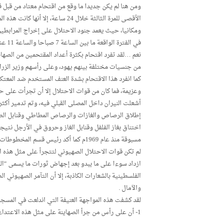
ومن هنا لم يكن جديدا ما وقع من اقتحام معتاد من قبل 
الأقصى للمرة الثالثة خلال 24 ساعة،
ومكانيا، حيث يعمد جنود الاحتلال على إخراج المرابطين
في الفترة الواقعة ما بين الساعة 7 صباحا والساعة 11 عشر ظهرا، بهدف تخصيص هذا الوقت للجماعات الاستيطانية .
من جنسيات مختلفة بينهم يهود، وعلى رأسهم وزير الزراعة
كما انفرد هذا الاقتحام بشدة العنف المستخدم ضد المعت
وعزيمة، فما كان من قوات الاحتلال إلا أن تجرأت على 
اختناق بغاز الفلفل وقنابل الغاز وحروق في الأرجل نتيج
مسبوقة منذ عام 1969م كما أكد رئيس قسم المخطوطات والتراث في المسجد الأقصى رضوان عمرو .
لم تكن قوات الاحتلال الصهيوني لتتجرأ على مثل هذه ال
ازداد سوءا على ما يبدو بعد إجهاض ثورات ما يسمى “الر
الفلسطينية بالشعارات الكاذبة، إلا أن التآمر الصهيوني 
والآمال .
لقد كشفت هذه المواجهة العنيفة التي اندلعت في المسجد
1- أن على رأس من جرأ الصهاينة على مثل هذه الاعتداء