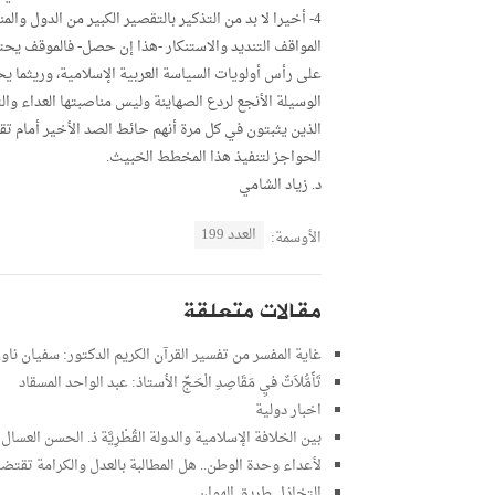
4- أخيرا لا بد من التذكير بالتقصير الكبير من الدول و
المواقف التنديد والاستنكار -هذا إن حصل- فالموقف يحت
على رأس أولويات السياسة العربية الإسلامية، وريثما ي
الوسيلة الأنجع لردع الصهاينة وليس مناصبتها العداء و
الذين يثبتون في كل مرة أنهم حائط الصد الأخير أمام تقس
الحواجز لتنفيذ هذا المخطط الخبيث.
د. زياد الشامي
العدد 199
الأوسمة:
مقالات متعلقة
غاية المفسر من تفسير القرآن الكريم الدكتور: سفيان نا
تَأَمُّلاَتٌ فيِ مَقَاصِدِ الْحَجِّ الأستاذ: عبد الواحد المسقاد
اخبار دولية
بين الخلافة الإسلامية والدولة القُطْرِيَّة ذ. الحسن العسال
لأعداء وحدة الوطن.. هل المطالبة بالعدل والكرامة تقتض
التخاذل طريق الهوان