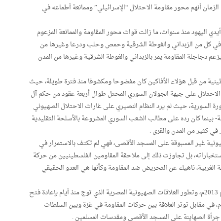
الزمان أنهم محور مقاومة الاحتلال “الإسرائيلي” وممانعة أطماعه في
ي اليهود منذ سنوات، ما زالت قوات محور المقاومة والممانعة المزعوم
ي كل من الزبداني والغوطة الشرقية وحمص وحلب ودرعا وغيرها من
زعم دجاجلة المقاومة يمر بالزبداني والغوطة الشرقية وغيرها من المدن
طينية من قبل هؤلاء الأفاكين كان مفضوحا ومكشوفا منذ فترة طويلة، حيث
لاحتلال على جبهة الجولان السوري المحتل طوال أربعة عقود من حكم آل
ورة السورية، حيث لم يرد النظام النصيري على غارات الاحتلال الصهيوني
ة- بينما كان رده على مطالب الشعب السوري المشروعة بالأسلحة التقليدية
في كثير من المدن والقرى .
صهيونية غير المسبوقة على المسجد الأقصى، فهي لم تكتف بالاستمرار في
ستخباراته، بل تجاوزت ذلك إلى ملاحقة المقاومين الفلسطينيين من حركة
 الغربية، ناهيك عن التحريض ضد المقاومة وكأنها هي العدو الحقيقي
3- وإذا أضفنا إلى سبق ما حدث في مصر منذ 3 يوليو عام 2013م، وتطور العلاقات الصهيونية المصرية الذي توج منذ أيام بإعادة فتح
لسفارة الصهيونية في القاهرة بعد إغلاقها منذ عام 2011م، في مقابل توتر العلاقة بين حركات المقاومة في غزة وبين السلطات
ي جرأة الصهاينة على المسجد الأقصى ومقدسات المسلمين .