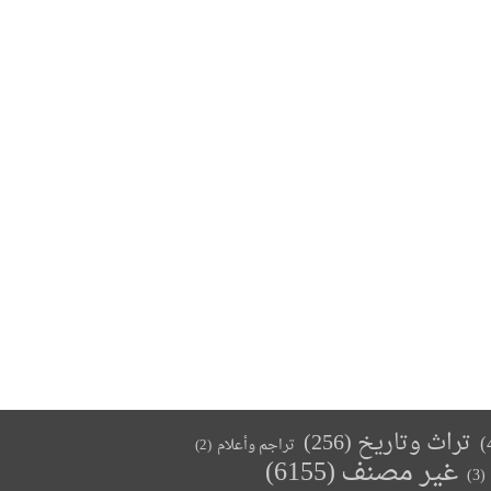
تراث وتاريخ
(256)
تراجم وأعلام
(2)
غير مصنف
(6155)
(3)