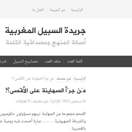
الرئيسية
عن الجريدة
اتصل بنا
جريدة السبيل المغربية
أصالة المنهج ومصداقية الكلمة
كلمة العدد
ملف العدد
مصابيح السبيل
شرع
الرئيسية
/
غير مصنف
/
مَن جرّأ الصهاينة على الأقصى؟!
مَن جرّأ الصهاينة على الأقصى؟!
16 سبتمبر, 2015
الإدارة
0 تعليقات
/
/
غير مصنف
/
اقتحم مجموعة من الصهاينة -بينهم مسؤولون حكوميون-
والشرطة الصهيونية………. عبارة أضحت شبه يومية على وس
بالقصيرة .