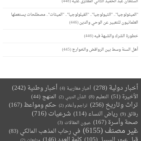
السلطان عبد الحميد الثاني المفترى عليه
(448)
"الميثولوجيا".. "الثيولوجيا".. "الفيلولوجيا".. "الميثات".. مصطلحات يستعملها
العلمانيون للتعبير عن الوحي والدين
(446)
خطورة الشرك والشبهة فيه
(446)
أهل السنة وسط بين الروافض والخوارج
(445)
أخبار دولية
(278)
أخبار وطنية
(242)
أخبار مغاربية
(4)
الأخيرة
(51)
المنهج
(44)
التعليم
(8)
الشأن الديني
(2)
تراث وتاريخ
(256)
حكم ومواعظ
(167)
تراجم وأعلام
(2)
(716)
شرعيات
رياض النساء
(114)
رقائق
(9)
صحة وأسرة
(167)
عيون المقالات
(3)
غير مصنف
(6155)
في رحاب المذهب المالكي
(83)
كلمة العدد
(146)
قبل عبور السبيل
(105)
متابعات
(2)