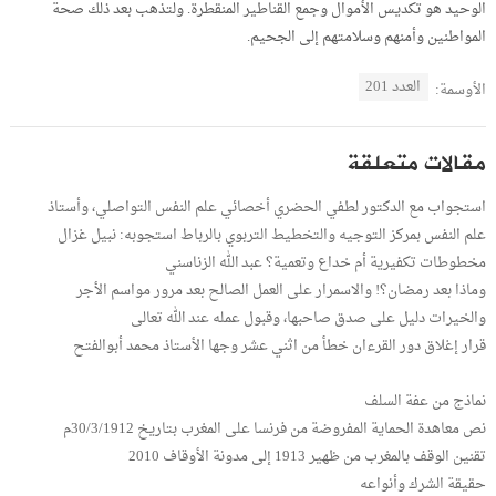
الوحيد هو تكديس الأموال وجمع القناطير المنقطرة. ولتذهب بعد ذلك صحة
المواطنين وأمنهم وسلامتهم إلى الجحيم.
العدد 201
الأوسمة:
مقالات متعلقة
استجواب مع الدكتور لطفي الحضري أخصائي علم النفس التواصلي، وأستاذ
علم النفس بمركز التوجيه والتخطيط التربوي بالرباط استجوبه: نبيل غزال
مخطوطات تكفيرية أم خداع وتعمية؟ عبد الله الزناسني
وماذا بعد رمضان؟! والاسمرار على العمل الصالح بعد مرور مواسم الأجر
والخيرات دليل على صدق صاحبها، وقبول عمله عند الله تعالى
قرار إغلاق دور القرءان خطأ من اثني عشر وجها الأستاذ محمد أبوالفتح
نماذج من عفة السلف
نص معاهدة الحماية المفروضة من فرنسا على المغرب بتاريخ 30/3/1912م
تقنين الوقف بالمغرب من ظهير 1913 إلى مدونة الأوقاف 2010
حقيقة الشرك وأنواعه