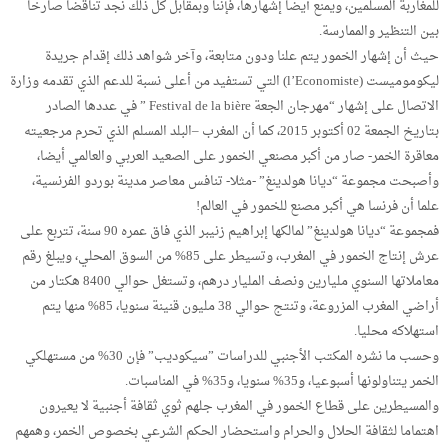
للمغاربة المسلمين، ويمنع أيضا إشهارها، فإننا وبمقابل كل ذلك نجد تناقضا صارخا
بين التنظير والممارسة.
حيث أن إشهار الخمور يتم علنا ودون متابعة، وآخر شواهد ذلك إقدام جريدة
ليكوموميست (l’Economiste) التي تستفيد من أعلى نسبة للدعم الذي تقدمه وزارة
الاتصال على إشهار “مهرجان الجعة Festival de la bière ” في عددها الصادر
بتاريخ الجمعة 02 أكتوبر 2015، كما أن المغرب –البلد المسلم الذي تحرم مرجعيته
معاقرة الخمر- صار من أكبر مصنعي الخمور على الصعيد العربي والعالمي أيضا،
وأصبحت مجموعة “ديانا هولدينغ” -مثلا- تنافس معاصر مدينة بوردو الفرنسية،
علما أن فرنسا هي أكبر مصنع للخمور في العالم!
فمجموعة “ديانا هولدينغ” لمالكها إبراهيم زنيبر الذي فاق عمره 90 سنة، تتربع على
عرش إنتاج الخمور في المغرب، وتسيطر على 85% من السوق المحلي، ويبلغ رقم
معاملاتها السنوي مليارين ونصف المليار درهم، وتستغل حوالي 8400 هكتار من
أراضي المغرب المزروعة، وتنتج حوالي 38 مليون قنينة سنويا، 85% منها يتم
استهلاكه محليا.
وحسب ما نشره المكتب الأجنبي للدراسات ”سيكوديب” فإن 30% من مستهلكي
الخمر يتناولونها أسبوعيا، و35% سنويا، و35% في المناسبات.
والمسيطرين على قطاع الخمور في المغرب جلهم ثوي ثقافة أجنبية لا يعيرون
اهتماما لثقافة الحلال والحرام واستحضار الحكم الشرعي بخصوص الخمر، وهمهم