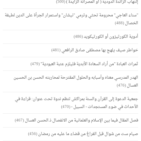
إلتهاب الزائدة الدودية ( أو المصرانة الزايدة )
(500)
"سناء العاجي" محرومة تحثي وترمي "نيشان" واستمرار الجرأة على الدين لطيفة
الخصال
(488)
أدوية الكورتيزون أو الكورتيكويد
(486)
خواطر صيف يلهج بها مصطفى صادق الرافعي
(481)
ثمرات العبادة "من أراد السعادة الأبدية فليلزم عتبة العبودية"
(479)
الهدر المدرسي معناه وأسبابه والحلول المقترحة لمحاربته الحسن بن الحسين
العسال
(476)
جمعية الدعوة إلى القرآن والسنة بمراكش تنظم ندوة تحت عنوان: قراءة في
الأحداث في ضوء المستجدات - السبيل -
(470)
فصل المقال فيما بين الإسلام والعلمانية من الانفصال ذ.الحسن العسال
(467)
صيام ست من شوال قبل الفراغ من قضاء ما عليه من رمضان
(456)