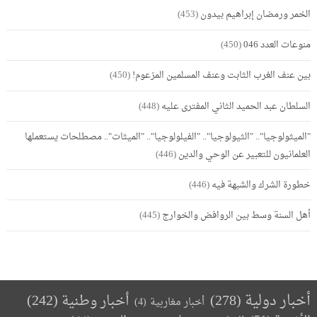
الخمر ورمضان إبراهيم بيدون
(453)
منوعات العدد 046
(450)
بين عنف الغرب الثابت وعنف المسلمين المزعوم!
(450)
السلطان عبد الحميد الثاني المفترى عليه
(448)
"الميثولوجيا".. "الثيولوجيا".. "الفيلولوجيا".. "الميثات".. مصطلحات يستعملها
العلمانيون للتعبير عن الوحي والدين
(446)
خطورة الشرك والشبهة فيه
(446)
أهل السنة وسط بين الروافض والخوارج
(445)
أخبار دولية
(278)
أخبار وطنية
(242)
أخبار مغاربية
(4)