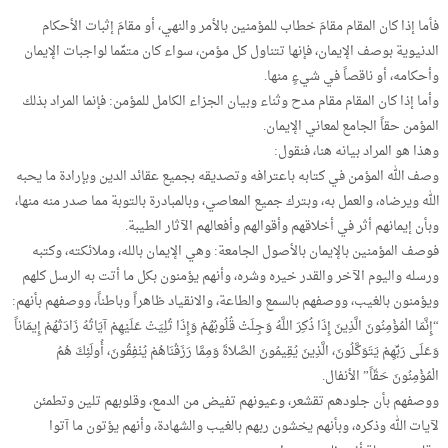
فأما إذا كان المقام مقامَ خطاب للمؤمنين بالأمر والنهي، أو مقامَ إثبات الأحكام
الدنيوية بوصف الإيمان، فإنها تتناول كل مؤمن، سواء كان متمِّما لواجبات الإيمان
وأحكامه، أو ناقصاً في شيءٍ منها.
وأما إذا كان المقام مقام مدح وثناء وبيان الجزاء الكامل للمؤمن: فإنما المراد بذلك
المؤمن حقاً الجامع لمعاني الإيمان.
وهذا هو المراد بيانه هنا، فنقول:
وصف الله المؤمن في كتابه باعترافه وتصديقه بجميع عقائد الدين وبإرادة ما يحبه
الله ويرضاه، والعمل به، وبترك جميع المعاصي، وبالمبادرة بالتوبة مما صدر منه منها،
وبأن إيمانهم أثر في أخلاقهم وأقوالهم وأفعالهم الآثار الطيبة.
فوصف المؤمنين بالإيمان بالأصول الجامعة: وهي الإيمان بالله، وملائكته، وكتبه
ورسله واليوم الآخر والقدر خيره وشره، وأنهم يؤمنون بكل ما أتت به الرسل كلهم
ويؤمنون بالغيب، ووصفهم بالسمع والطاعة، والانقياد ظاهراً وباطناً، ووصفهم بأنهم:
“إِنَّمَا الْمُؤْمِنُونَ الَّذِينَ إِذَا ذُكِرَ اللَّهُ وَجِلَتْ قُلُوبُهُمْ وَإِذَا تُلِيَتْ عَلَيْهِمْ آيَاتُهُ زَادَتْهُمْ إِيمَاناً
وَعَلَى رَبِّهِمْ يَتَوَكَّلُونَ، الَّذِينَ يُقِيمُونَ الصَّلاةَ وَمِمَّا رَزَقْنَاهُمْ يُنْفِقُونَ، أُولَئِكَ هُمُ
الْمُؤْمِنُونَ حَقّاً” الأنفال.
ووصفهم بأن جلودهم تقشعر، وعيونهم تفيض من الدمع، وقلوبهم تلين وتطمئن
لآيات الله وذكره، وبأنهم يخشون ربهم بالغيب والشهادة، وأنهم يؤتون ما آتوا