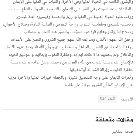
والبشرى الكاملة في الحياة الدنيا وفي الآخرة، والثبات في الدنيا على الإيمان
والطاعات وعند الموت وفي القبر على الإيمان والتوحيد والجواب النافع السديد،
ورتب عليه الحياة الطيبة في الدنيا والرزق والحسنة وتيسيره العبدَ لليسرى
وتجنيبه للعسرى، وطمأنينة القلوب وراحة النفوس والقناعة التامة، وصلاح الأحوال،
وصلاح الذرية، وجعلهم قرة عين للمؤمن، والصبر عند المحن والمصائب.
وحمل الله عنهم الأثقالَ، ومدافعة الله عنهم جميع الشرور، والنصر على الأعداء،
ورفع المؤاخذة عن الناسي والجاهل والمخطئ منهم، وأن الله قد وضع عنهم الآصار
والأغلال ولم يحملهم ما لا طاقة لهم به، ومغفرة الذنوب بإيمانهم والتوفيق للتوبة.
فالإيمان أكبر وسيلة للقرب من الله والقرب من رحمته، ونيل ثوابه، وأكبر وسيلة
لمغفرة الذنوب، وإزالة الشدائد أوتخفيفها.
وثمرات الإيمان على وجه التفصيل كثيرة، وبالجملة خيرات الدنيا والآخرة مرتبة
على الإيمان، كما أن الشرور مرتبة على فقده.
العدد 024
الأوسمة:
مقالات متعلقة
صحة التفكير