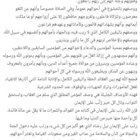
وقلوبهم وجلة أنهم إلى ربهم راجعون.
ووصفهم بالخشوع في أحوالهم عموماً، وفي الصلاة خصوصاً وأنهم عن اللغو
معرضون، وللزكاة فاعلون، ولفروجهم حافظون إلا على أزواجهم أو ما ملكت
أيمانهم. وأنهم بشهاداتهم قائمون، ولأماناتهم وعهدهم مُراعون.
ووصفهم باليقين الكامل الذي لا ريب فيه، وبالجهاد بأموالهم وأنفسهم في سبيل الله.
ووصفهم بالإخلاص لربهم في كل ما يأتون ويذرون.
ووصفهم بمحبة المؤمنين والدعاء لإخوانهم من المؤمنين السابقين واللاحقين،
وأنهم مجتهدون في إزالة الغلّ من قلوبهم على المؤمنين، وبأنهم يتولون الله ورسوله
وعباده المؤمنين، ويتبرؤن من موالاة جميع أعداء الدين، وبأنهم يأمرون بالمعروف
وينهون عن المنكر، ويطيعون الله ورسوله في كل أحوالهم.
فجمع الله لهم بين العقائد الحقة واليقين الكامل، والإنابة التامة التي آثارها الانقياد
لفعل المأمورات وترك المنهيات، والوقوف عند الحدود الشرعية.
فهذه الأوصاف الجليلة هي وصف المؤمن المطلق الذي سلم من العقاب، واستحق
الثواب، ونال كل خير رُتِّب على الإيمان.
فإن الله رتب على الإيمان في كتابه من الفوائد والثمرات ما لا يقل عن مائة فائدة،
كل واحدة منها خير من الدنيا وما فيها.
رتب على الإيمان نيل رضاه الذي هو أكبر من كل شيء، ورتب عليه دخول الجنة
والنجاة من النار، والسلامة من عذاب القبر ومن صعوبات القيامة وتعثر أحوالهم،