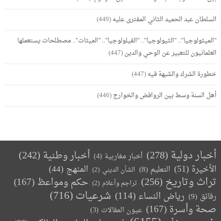
السلطان عبد الحميد الثاني المفترى عليه
(449)
"الميثولوجيا".. "الثيولوجيا".. "الفيلولوجيا".. "الميثات".. مصطلحات يستعملها
العلمانيون للتعبير عن الوحي والدين
(447)
خطورة الشرك والشبهة فيه
(447)
أهل السنة وسط بين الروافض والخوارج
(446)
أخبار دولية
(278)
أخبار وطنية
(242)
أخبار مغاربية
(4)
الأخيرة
(51)
المنهج
(44)
التعليم
(8)
الشأن الديني
(2)
تراث وتاريخ
(256)
حكم ومواعظ
(167)
تراجم وأعلام
(2)
(716)
شرعيات
رياض النساء
(114)
رقائق
(9)
صحة وأسرة
(167)
عيون المقالات
(3)