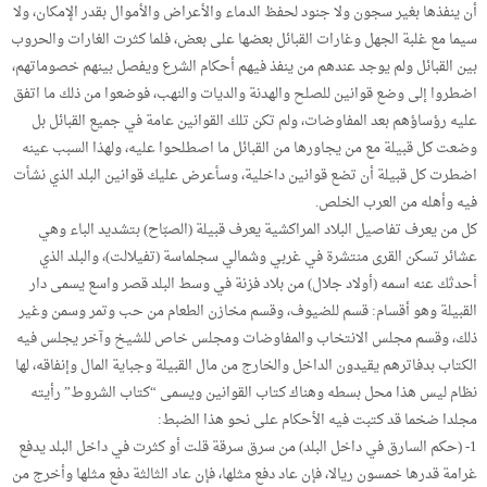
أن ينفذها بغير سجون ولا جنود لحفظ الدماء والأعراض والأموال بقدر الإمكان، ولا
سيما مع غلبة الجهل وغارات القبائل بعضها على بعض، فلما كثرت الغارات والحروب
بين القبائل ولم يوجد عندهم من ينفذ فيهم أحكام الشرع ويفصل بينهم خصوماتهم،
اضطروا إلى وضع قوانين للصلح والهدنة والديات والنهب، فوضعوا من ذلك ما اتفق
عليه رؤساؤهم بعد المفاوضات، ولم تكن تلك القوانين عامة في جميع القبائل بل
وضعت كل قبيلة مع من يجاورها من القبائل ما اصطلحوا عليه، ولهذا السبب عينه
اضطرت كل قبيلة أن تضع قوانين داخلية، وسأعرض عليك قوانين البلد الذي نشأت
فيه وأهله من العرب الخلص.
كل من يعرف تفاصيل البلاد المراكشية يعرف قبيلة (الصبّاح) بتشديد الباء وهي
عشائر تسكن القرى منتشرة في غربي وشمالي سجلماسة (تفيلالت)، والبلد الذي
أحدثك عنه اسمه (أولاد جلال) من بلاد فزنة في وسط البلد قصر واسع يسمى دار
القبيلة وهو أقسام: قسم للضيوف، وقسم مخازن الطعام من حب وتمر وسمن وغير
ذلك، وقسم مجلس الانتخاب والمفاوضات ومجلس خاص للشيخ وآخر يجلس فيه
الكتاب بدفاترهم يقيدون الداخل والخارج من مال القبيلة وجباية المال وإنفاقه، لها
نظام ليس هذا محل بسطه وهناك كتاب القوانين ويسمى “كتاب الشروط” رأيته
مجلدا ضخما قد كتبت فيه الأحكام على نحو هذا الضبط:
1- (حكم السارق في داخل البلد) من سرق سرقة قلت أو كثرت في داخل البلد يدفع
غرامة قدرها خمسون ريالا، فإن عاد دفع مثلها، فإن عاد الثالثة دفع مثلها وأخرج من