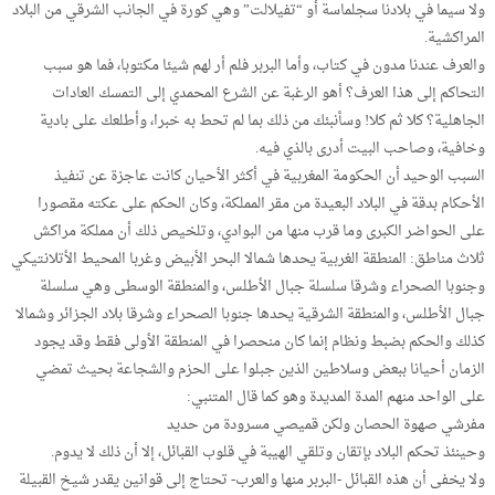
ولا سيما في بلادنا سجلماسة أو “تفيلالت” وهي كورة في الجانب الشرقي من البلاد
المراكشية.
والعرف عندنا مدون في كتاب، وأما البربر فلم أر لهم شيئا مكتوبا، فما هو سبب
التحاكم إلى هذا العرف؟ أهو الرغبة عن الشرع المحمدي إلى التمسك العادات
الجاهلية؟ كلا ثم كلا! وسأنبئك من ذلك بما لم تحط به خبرا، وأطلعك على بادية
وخافية، وصاحب البيت أدرى بالذي فيه.
السبب الوحيد أن الحكومة المغربية في أكثر الأحيان كانت عاجزة عن تنفيذ
الأحكام بدقة في البلاد البعيدة من مقر المملكة، وكان الحكم على عكته مقصورا
على الحواضر الكبرى وما قرب منها من البوادي، وتلخيص ذلك أن مملكة مراكش
ثلاث مناطق: المنطقة الغربية يحدها شمالا البحر الأبيض وغربا المحيط الأتلانتيكي
وجنوبا الصحراء وشرقا سلسلة جبال الأطلس، والمنطقة الوسطى وهي سلسلة
جبال الأطلس، والمنطقة الشرقية يحدها جنوبا الصحراء وشرقا بلاد الجزائر وشمالا
كذلك والحكم بضبط ونظام إنما كان منحصرا في المنطقة الأولى فقط وقد يجود
الزمان أحيانا ببعض وسلاطين الذين جبلوا على الحزم والشجاعة بحيث تمضي
على الواحد منهم المدة المديدة وهو كما قال المتنبي:
مفرشي صهوة الحصان ولكن قميصي مسرودة من حديد
وحينئذ تحكم البلاد بإتقان وتلقي الهيبة في قلوب القبائل، إلا أن ذلك لا يدوم.
ولا يخفى أن هذه القبائل -البربر منها والعرب- تحتاج إلى قوانين يقدر شيخ القبيلة