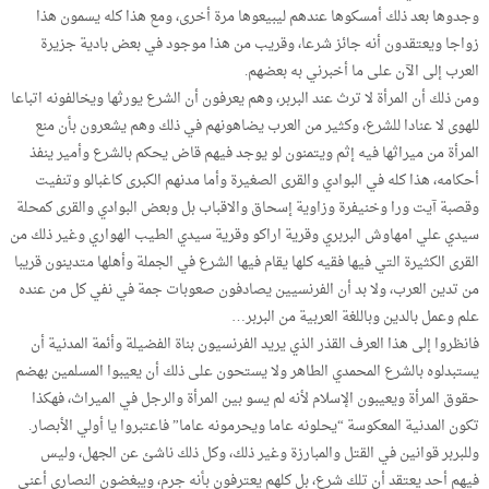
وجدوها بعد ذلك أمسكوها عندهم ليبيعوها مرة أخرى، ومع هذا كله يسمون هذا
زواجا ويعتقدون أنه جائز شرعا، وقريب من هذا موجود في بعض بادية جزيرة
العرب إلى الآن على ما أخبرني به بعضهم.
ومن ذلك أن المرأة لا ترث عند البربر، وهم يعرفون أن الشرع يورثها ويخالفونه اتباعا
للهوى لا عنادا للشرع، وكثير من العرب يضاهونهم في ذلك وهم يشعرون بأن منع
المرأة من ميراثها فيه إثم ويتمنون لو يوجد فيهم قاض يحكم بالشرع وأمير ينفذ
أحكامه، هذا كله في البوادي والقرى الصغيرة وأما مدنهم الكبرى كاغبالو وتنفيت
وقصبة آيت ورا وخنيفرة وزاوية إسحاق والاقباب بل وبعض البوادي والقرى كمحلة
سيدي علي امهاوش البربري وقرية اراكو وقرية سيدي الطيب الهواري وغير ذلك من
القرى الكثيرة التي فيها فقيه كلها يقام فيها الشرع في الجملة وأهلها متدينون قريبا
من تدين العرب، ولا بد أن الفرنسيين يصادفون صعوبات جمة في نفي كل من عنده
علم وعمل بالدين وباللغة العربية من البربر…
فانظروا إلى هذا العرف القذر الذي يريد الفرنسيون بناة الفضيلة وأئمة المدنية أن
يستبدلوه بالشرع المحمدي الطاهر ولا يستحون على ذلك أن يعيبوا المسلمين بهضم
حقوق المرأة ويعيبون الإسلام لأنه لم يسو بين المرأة والرجل في الميراث، فهكذا
تكون المدنية المعكوسة “يحلونه عاما ويحرمونه عاما” فاعتبروا يا أولي الأبصار.
وللبربر قوانين في القتل والمبارزة وغير ذلك، وكل ذلك ناشئ عن الجهل، وليس
فيهم أحد يعتقد أن تلك شرع، بل كلهم يعترفون بأنه جرم، ويبغضون النصارى أعني