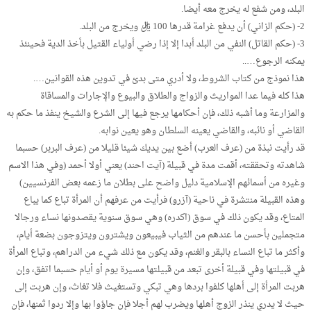
البلد، ومن شفع له يخرج معه أيضا.
2- (حكم الزاني) أن يدفع غرامة قدرها 100 ريال ويخرج من البلد.
3- (حكم القاتل) النفي من البلد أبدا إلا إذا رضي أولياء القتيل بأخذ الدية فحينئذ
يمكنه الرجوع…..
هذا نموذج من كتاب الشروط، ولا أدري متى بدئ في تدوين هذه القوانين….
هذا كله فيما عدا المواريث والزواج والطلاق والبيوع والإجارات والمساقاة
والمزارعة وما أشبه ذلك، فإن أحكامها يرجع فيها إلى الشرع والشيخ ينفذ ما حكم به
القاضي أو نائبه، والقاضي يعينه السلطان وهو يعين نوابه.
قد رأيت نبذة من (عرف العرب) أضع بين يديك شيئا قليلا من (عرف البربر) حسبما
شاهدته وتحققته، أقمت مدة في قبيلة (آيت احند) يعني أولا أحمد (وفي هذا الاسم
وغيره من أسمائهم الإسلامية دليل واضح على بطلان ما زعمه بعض الفرنسيين)
وهذه القبيلة منتشرة في ناحية (آزرو) فرأيت من عرفهم أن المرأة تباع كما يباع
المتاع، وقد يكون ذلك في سوق (اكدره) وهي سوق سنوية يقصدونها نساء ورجالا
متجملين بأحسن ما عندهم من الثياب فيبيعون ويشترون ويتزوجون بضعة أيام،
وأكثر ما تباع النساء بالبقر والغنم، وقد يكون مع ذلك شيء من الدراهم، وتباع المرأة
في قبيلتها وفي قبيلة أخرى تبعد من قبيلتها مسيرة يوم أو أيام حسبما اتفق، وإن
هربت المرأة إلى أهلها كلفوا بردها وهي تبكي وتستغيث فلا تغاث، وإن هربت إلى
حيث لا يدري ينذر الزوج أهلها ويضرب لهم أجلا فإن جاؤوا بها وإلا ردوا ثمنها، فإن