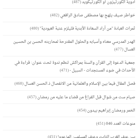
أدوية الكورتيزون أو الكورتيكويد
(487)
خواطر صيف يلهج بها مصطفى صادق الرافعي
(482)
ثمرات العبادة "من أراد السعادة الأبدية فليلزم عتبة العبودية"
(480)
الهدر المدرسي معناه وأسبابه والحلول المقترحة لمحاربته الحسن بن الحسين
العسال
(477)
جمعية الدعوة إلى القرآن والسنة بمراكش تنظم ندوة تحت عنوان: قراءة في
الأحداث في ضوء المستجدات - السبيل -
(471)
فصل المقال فيما بين الإسلام والعلمانية من الانفصال ذ.الحسن العسال
(468)
صيام ست من شوال قبل الفراغ من قضاء ما عليه من رمضان
(457)
الخمر ورمضان إبراهيم بيدون
(454)
منوعات العدد 046
(451)
بين عنف الغرب الثابت وعنف المسلمين المزعوم!
(451)