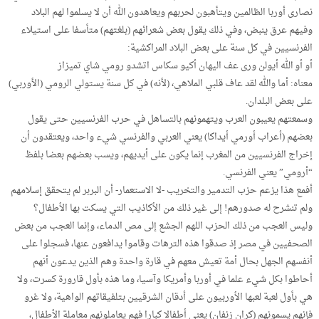
نصارى أوربا الظالمين ويتأهبون لحربهم ويعاهدون الله أن لا يسلموا لهم البلاد
وفيهم عرق ينبض، وفي ذلك يقول بعض شعرائهم (بلغتهم) متأسفا على استيلاء
الفرنسيين في كل سنة على بعض البلاد المراكشية:
أو أو الله أيولن ورى عف اليهان أكيو سكاس اتشدو رومي شاي تميزاز
معناه: أما والله لقد عاف قلبي الملاهي، (لأنه) في كل سنة يستولي الرومي (الأوربي)
على بعض البلدان.
وسمعتهم يعيبون العرب ويتهمونهم بالتساهل في حرب الفرنسيين حتى يقول
بعضهم (أعراب أورمي أيداكا) يعني العربي والفرنسي شيء واحد، ويعتقدون أن
إخراج الفرنسيين من المغرب إنما يكون على أيديهم، ويسب بعضهم بعضا بلفظ
“أرومي” يعني الفرنسي.
أفمع هذا يزعم حزب التدمير والتخريب -لا الاستعمار- أن البربر لم يتحقق إسلامهم
ولم تنشرح له صدورهم! إلى غير ذلك من الأكاذيب التي يسكت بها الأطفال؟
وليس العجب من ذلك الحزب اللهم الجشع إلى مص الدماء، وإنما العجب من بعض
الصحفيين في مصر إذ صدقوا هذه الترهات وقاموا يدافعون عنها، فسجلوا على
أنفسهم الجهل بحال أمة تعيش معهم في قارة واحدة وهم الذين يدعون أنهم
أحاطوا بكل شيء علما في أوربا وأمريكا وآسيا، وما هذه بأول قارورة كسرت، ولا
هي بأول لعبة لعبها الأوربيون على أدقان الشرقيين بتلفيقاتهم الواهية، ولا غرو
فإنهم يسمونهم (كران زنفان) يعني أطفالا كبارا فهم يعاملونهم معاملة الأطفال،