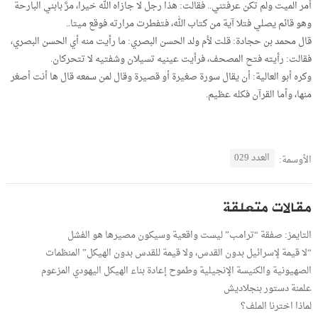
أمر الميت ولم تكن عرفتني.. فقالت: هذا رجل لا جازاه الله خيرا، مرَّ بابني البارحة
وهو قائم يصلي فتلا آية من كتاب الله، فتفطرت مرارته فوقع ميتا..
قال محمد بن حجادة: قلت لأم ولد الحسن البصري: ما رأيت منه أي الحسن البصري،
فقالت: رأيته فتح المصحف، فرأيت عينيه تسيلان وشفتيه لا تتحركان.
وكره أبو العالية: أن يقال سورة صغيرة أو قصيرة وقال لمن سمعه قال ها أنت أصغر
منها، وأما القرآن فكله عظيم.
العدد 029
الأوسمة:
مقالات متعلقة
التايمز: صفقة “ترامب” ليست واقعية وسيكون مصيرها هو الفشل
“لا قيمة لإسرائيل بدون القدس، ولا قيمة للقدس بدون الهيكل” المنظمات
الصهيونية والكنيسة الإنجيلية وطموح إعادة بناء الهيكل اليهودي المزعوم
علمنة دستور بنجلاديش
لماذا اخترنا الملف؟