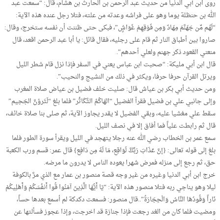
روى ابن أبي الدنيا من حديث عبد الرحمن بن الحارث بن هشام، قال: “سمعت عبد
الله بن حنظلة يوما وهو على فراشه وعدته من علته، فتلا رجل عنده هذه الآية:
“لَهُم مِّن جَهَنَّمَ مِهَادٌ وَمِن فَوْقِهِمْ غَوَاشٍ”، فبكى حتى ظننت أن نفسه ستخرج، وقال:
صاروا بين أطباق النار ثم قام على رجليه، فقال قائل: يا أبا عبد الرحمن اقعد، قال
منعني القعود ذكر جهنم ولعلي أحدهم”.
قال ابن أبي مليكة: “صحبت ابن عباس يعني في السفر فإذا نزل قام شطر الليل
ويرتل القرآن حرفا حرفا، ويكثر في ذلك من النشيج والنحيب”.
ومن حديث أبي بكر بن عياش قال: صليت خلف فضيل بن عياض صلاة المغرب
وإلى جانبي علي بن فضيل فقرأ الفضيل “الهَاكُمُ التَّكَاثُر” فلما بلغ “لَتَروُنَّ الجَحِيم”
سقط علي مغشيا عليه، وبقي الفضيل لا يقدر يجاوز الآية، ثم صلى بنا صلاة خائف،
قال ثم رابطت علياً فما أفاق إلا في نصف الليل.
سمع عمر بن الخطاب رضي الله عنه رجلا يتهجد في الليل ويقرأ سورة الطور فلما
بلغ إلى قوله تعالى: {إنَّ عَذَابَ رَبِّكَّ لَوَاقِع، مَا لَهُ مِن دَافِع} قال عمر: قسم ورب الكعبة
حق، ثم رجع إلى منزله فمرض شهرا يعوده الناس لا يدرون ما مرضه.
خرج ابن أبي الدنيا وغيره من غير وجه قصة منصور بن عمار مع الذي مرَّ بالكوفة
ليلا وهو يناجي ربه فتلا منصور هذه الآية: “يَا أَيُّهَا الَّذِينَ آمَنُوا قُوا أَنفُسَكُمْ وَأَهْلِيكُمْ
نَاراً وَقُودُهَا النَّاسُ وَالْحِجَارَةُ”..قال منصور: فسمعت دكدكة لم أسمع بعدها حساً،
ومضيت فلما كان من الغد رجعت فإذا جنازة قد اخرجت، وإذا عجوز فسألتها عن