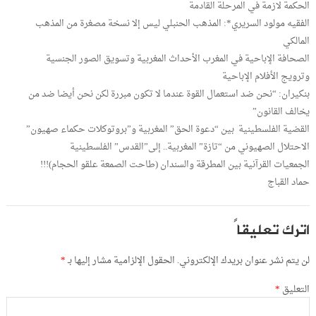
الحكمة لازمة في المرحلة القادمة
الفقيه مولود السريري*: المذهب الحنبلي ليس إلا نسخة مصغرة من المذهب
المالكي
الصحافة الإباحية في المغرب الأحداث المغربية وتسويق الصور الجنسية
وترويج الأفلام الإباحية
بنكيران: “نحن ضد استعمال القوة عندما لا تكون مبررة لكن نحن أيضا ضد من
يخالف القانون”
القضية الفلسطينية بين “دعوة الحق” المغربية و”بروتوكلات حكماء صهيون”
الاحتلال الصهيوني من “تازة” المغربية.. إلى”القدس” الفلسطينية
الجمعيات القرآنية بين المطرقة والسندان (طاحت الصمعة علقو الحجام)!!!
حماد القباج
اترك تعليقاً
لن يتم نشر عنوان بريدك الإلكتروني.
الحقول الإلزامية مشار إليها بـ
*
التعليق
*