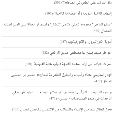
ماذا يترتب على الطعن في الصحابة؟
(503)
إلتهاب الزائدة الدودية ( أو المصرانة الزايدة )
(501)
"سناء العاجي" محرومة تحثي وترمي "نيشان" واستمرار الجرأة على الدين لطيفة
الخصال
(489)
أدوية الكورتيزون أو الكورتيكويد
(487)
خواطر صيف يلهج بها مصطفى صادق الرافعي
(482)
ثمرات العبادة "من أراد السعادة الأبدية فليلزم عتبة العبودية"
(480)
الهدر المدرسي معناه وأسبابه والحلول المقترحة لمحاربته الحسن بن الحسين
العسال
(477)
جمعية الدعوة إلى القرآن والسنة بمراكش تنظم ندوة تحت عنوان: قراءة في
الأحداث في ضوء المستجدات - السبيل -
(471)
فصل المقال فيما بين الإسلام والعلمانية من الانفصال ذ.الحسن العسال
(468)