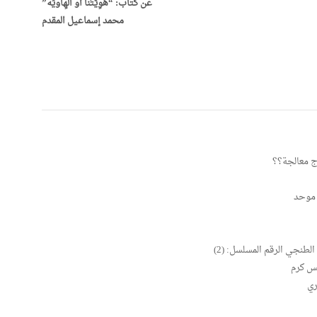
عن كتاب: “هُوِيّتُنا أَو الهِاويَةُ”
محمد إسماعيل المقدم
اج معالجة؟؟
 موحد
 الطنجي الرقم المسلسل: (2)
يس كرم