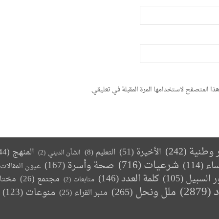
ذا المتصفح لاستخدامها المرة المقبلة في تعليقي.
ر وطنية
(242)
الأخيرة
(51)
المنهج
(44)
التعليم
(8)
الشأن الديني
(2)
(716)
شرعيات
صحة وأسرة
(167)
ساء
(114)
عيون المقالات
كلمة العدد
(146)
ر السبيل
(105)
مجتمع
(26)
مختا
متابعات
(2)
د
(2879)
ملل ونحل
(265)
(123)
منوعات
منبر القراء
(25)