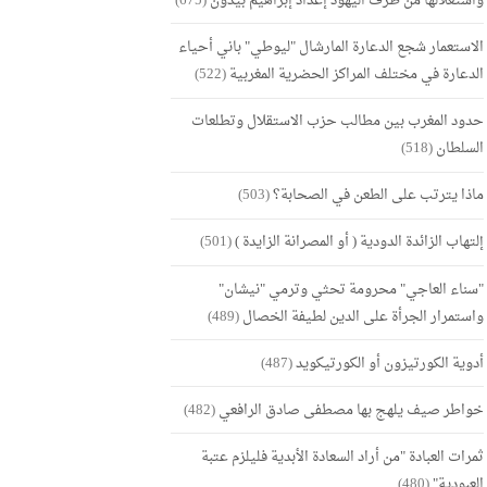
واستغلالها من طرف اليهود إعداد إبراهيم بيدون
(675)
الاستعمار شجع الدعارة المارشال "ليوطي" باني أحياء
الدعارة في مختلف المراكز الحضرية المغربية
(522)
حدود المغرب بين مطالب حزب الاستقلال وتطلعات
السلطان
(518)
ماذا يترتب على الطعن في الصحابة؟
(503)
إلتهاب الزائدة الدودية ( أو المصرانة الزايدة )
(501)
"سناء العاجي" محرومة تحثي وترمي "نيشان"
واستمرار الجرأة على الدين لطيفة الخصال
(489)
أدوية الكورتيزون أو الكورتيكويد
(487)
خواطر صيف يلهج بها مصطفى صادق الرافعي
(482)
ثمرات العبادة "من أراد السعادة الأبدية فليلزم عتبة
العبودية"
(480)