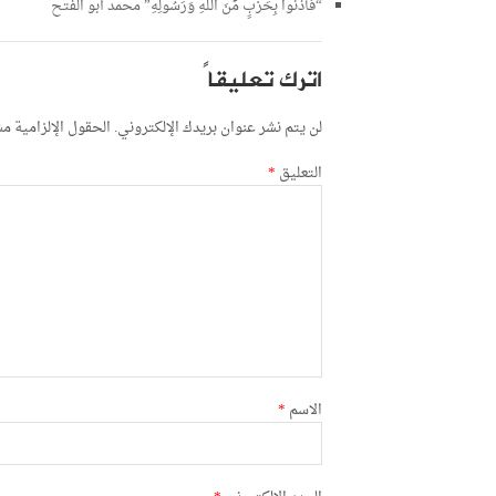
“فَأْذَنُواْ بِحَرْبٍ مِّنَ اللّهِ وَرَسُولِهِ” محمد أبو الفتح
اترك تعليقاً
لن يتم نشر عنوان بريدك الإلكتروني.
الحقول الإلزامية مشا
التعليق
*
الاسم
*