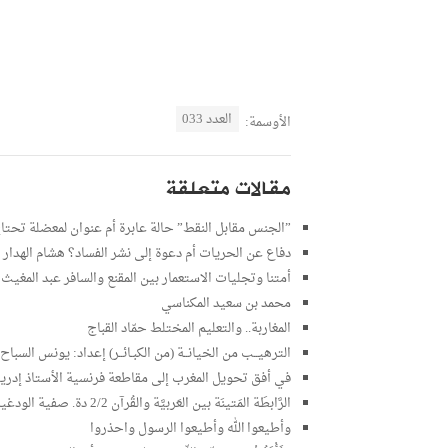
العدد 033
الأوسمة:
مقالات متعلقة
‬”الجنس مقابل النقط” حالة عابرة أم عنوان لمعضلة تحت
دفاع عن الحريات أم دعوة إلى نشر الفساد؟ هشام الهدار
أمتنا وتجليات الاستعمار بين المقنع والسافر عبد المغيث
محمد بن سعيد المكناسي
المغاربة.. والتعليم المختلط حمّاد القباج
الترهيــب من الخيانــة (من الكبـائــر) إعداد: يونس السباح
في أفق تحويل المغرب إلى مقاطعة فرنسية الأستاذ إدر
الرَّابطَة المَتينَة بين العَربيَّة والقُرآن 2/2 دة. صفية الودغيري
وأطيعوا الله وأطيعوا الرسول واحذروا