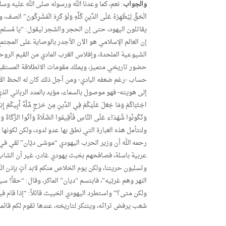
والجواب
: نعم، كما وعدنا الله ورسوله صلى الله عليه وسلم، وصدق 
الْحَقِّ لِيُظْهِرَهُ عَلَى الدِّينِ كُلِّهِ وَلَوْ كَرِهَ الْمُش
يقاتلون اليهود، حتى إن الحجر والشجر ليقول: “يا مُسلم 
إن العالم الإسلامي هو الآن الأجدر بالوصاية على المجتمع
الشيوعية الملحدة، وإفلاس الغرب المادي من القيم الروح
حضور تاريخي متميز، ويملك مقومات الانطلاقة المستقبلي
حساب -رغم ضعفه البادي- ومن أجل ذلك كان له الحظ الأو
إلى هويته- فهو موصول بالسماء، مؤيد بالمدد الرباني الذي لا يَ
اجْتَبَاكُمْ وَمَا جَعَلَ عَلَيْكُمْ فِي الدِّينِ مِنْ حَرَجٍ مِّلَّةَ أَبِيكُمْ إ
وَتَكُونُوا شُهَدَاء عَلَى النَّاسِ فَأَقِيمُوا الصَّلَاةَ وَآتُوا الزَّكَاةَ وَاع
ولنتأمل هذه العبارة التي نطق بها عدو لدود، ولكن لكون
رحمه الله أن وزير الحرب اليهودي “موشى ديّان” لقي في
عربية باسلة، فصافحهم بخبث يهودي غادر، غير أن الشاب ال
وتسلبون حريتنا، ولكن يوم الخلاص منكم لابد آتٍ بإذن ال
النهر وهم غربّيه”، فابتسم “ديان” الماكر، وقال: “حقاً! س
ولكن متى؟” واستطرد اليهودي الخبيث قائلاً: “إذا قام في
شعب يرفض تراثه، ويتنكر لتاريخه، عندها تقوم لكم قائم