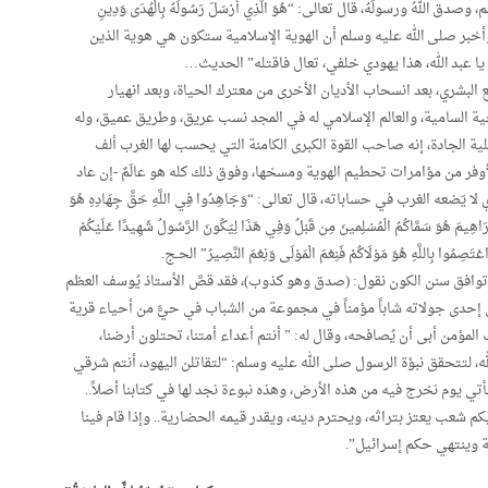
اللهُ ورسولُهُ، قال تعالى: “هُوَ الَّذِي أَرْسَلَ رَسُولَهُ بِالْهُدَى وَدِينِ
ْرِكُونَ” الصف، وأخبر صلى الله عليه وسلم أن الهوية الإسلامية ستكون هي هوية الذين
يا عبد الله، هذا يهودي خلفي، تعال فاقتله” الحديث…
 البشري، بعد انسحاب الأديان الأخرى من معترك الحياة، وبعد انهيار
ية السامية، والعالم الإسلامي له في المجد نسب عريق، وطريق عميق، وله
ة الجادة، إنه صاحب القوة الكبرى الكامنة التي يحسب لها الغرب ألف
فر من مؤامرات تحطيم الهوية ومسخها، وفوق ذلك كله هو عالَمٌ -إن عاد
ضعه الغرب في حساباته، قال تعالى: “وَجَاهِدُوا فِي اللَّهِ حَقَّ جِهَادِهِ هُوَ
ِبْرَاهِيمَ هُوَ سَمَّاكُمُ الْمُسْلِمينَ مِن قَبْلُ وَفِي هَذَا لِيَكُونَ الرَّسُولُ شَهِيدًا عَلَيْكُمْ
ْتَصِمُوا بِاللَّهِ هُوَ مَوْلَاكُمْ فَنِعْمَ الْمَوْلَى وَنِعْمَ النَّصِيرُ” الحـج.
ها توافق سنن الكون نقول: (صدق وهو كذوب)، فقد قصَّ الأستاذ يُوسف العظم
 إحدى جولاته شاباً مؤمناً في مجموعة من الشباب في حيًّ من أحياء قرية
مؤمن أبى أن يُصافحه، وقال له: ” أنتم أعداء أمتنا، تحتلون أرضنا،
له، لتتحقق نبؤة الرسول صلى الله عليه وسلم: “لتقاتلن اليهود، أنتم شرقي
يأتي يوم نخرج فيه من هذه الأرض، وهذه نبوءة نجد لها في كتابنا أصلاً..
كم شعب يعتز بتراثه، ويحترم دينه، ويقدر قيمه الحضارية.. وإذا قام فينا
ة وينتهي حكم إسرائيل”.