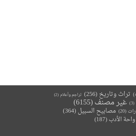
تراث وتاريخ
(256)
تراجم وأعلام
(2)
غير مصنف
(6155)
(3)
مصابيح السبيل
(364)
(20)
رات
واحة الأدب
(187)