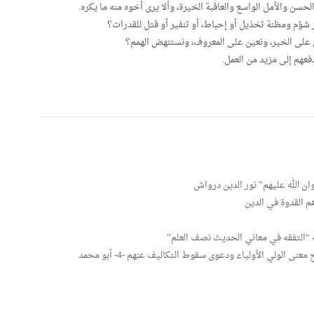
سن والأمل الواسع والعاقبة الخيرة، وألا يرى أخوه منه ما يكره.
 شؤم ومظنة تخذيل أو إحباط، أو تنفير أو قتل للقدرات؟
 على الخير، ونعين على المعروف، ونستنهض الهمم؟
فعهم إلى مزيد من العمل.
 الله عليهم” نور الدين درواش
 القدوة في الدين
يه “التفقه في معاني الحديث نصف العلم”
سلسلة التوحيد عند السادة الصوفية: فتح العلي بتوضيح معنى الولي الأولياء ودعوى سقوط التكاليف عنهم -4- أبو محمد