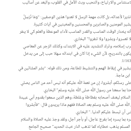
استئناس والارتياح، والتحبب وبث الأمل في القلوب، والبعد عن أساليب
را لأعدائه، بل كانت مهمة الرسل لا تعدوا هذين الوصفين: “وَمَا نُرْسِلُ
 في كتابه بتبشير المومنين والصابرين والمحسنين والمخبتين في آيات كثيرة.
ه يختار الوقت المناسب والقدر المناسب لأداء الموعظة والعلم كي لا ينفر
تعسروا، وبشروا ولا تنفروا” البخاري.
قرب إسلامه، وترك التشديد عليه في الابتداء، وكذلك الزجر عن المعاصي
 يكون بالتدريج، لأن الشيء إذا كان في ابتدائه سهلا حبب إلى من يدخل
شير في إيقاظ الهمم والتنشيط للطاعة، ومن ذلك قوله: “بشر المشائين في
ابن ماجة.
لى رسلكم، أبشروا، إن من نعمة الله عليكم أنه ليس أحد من الناس يصلي
ا بما سمعنا من رسول الله صلى الله عليه وسلم” البخاري.
لسلام ليعنف أصحابه بفظاظة وغلظة، وهم الذين سمعوا بقدوم أبي عبيدة
لله صلى الله عليه وسلم بعد الصلاة ففهم ماذا يريدون قال: “فأبشروا
شى أن تبسط عليكم الدنيا..” البخاري.
بما يسره إما بفرج عاجل، أو بأجر آجل، ولقد وجدَ عليه الصلاة والسلام
رض المسلم يذهب خطاياه كما تذهب النار خبث الحديد” صحيح الجامع.