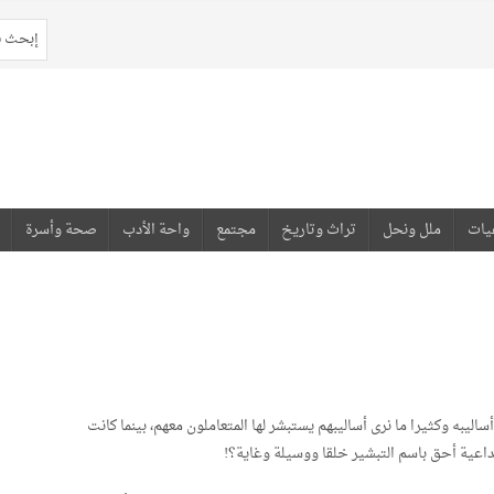
يات
ملل ونحل
تراث وتاريخ
مجتمع
واحة الأدب
صحة وأسرة
اليبه وكثيرا ما نرى أساليبهم يستبشر لها المتعاملون معهم، بينما كانت
لداعية أحق باسم التبشير خلقا ووسيلة وغاية؟!