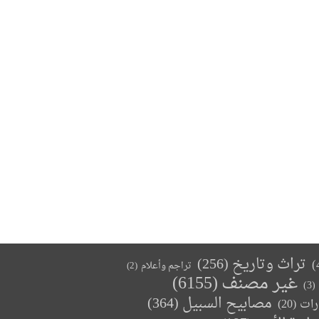
تراث وتاريخ
(256)
تراجم وأعلام
(2)
غير مصنف
(6155)
(3)
مصابيح السبيل
(364)
(20)
رات