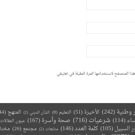
ذا المتصفح لاستخدامها المرة المقبلة في تعليقي.
ر وطنية
(242)
الأخيرة
(51)
المنهج
(44)
التعليم
(8)
الشأن الديني
(2)
(716)
شرعيات
صحة وأسرة
(167)
ساء
(114)
عيون المقالات
كلمة العدد
(146)
ر السبيل
(105)
مجتمع
(26)
مختا
متابعات
(2)