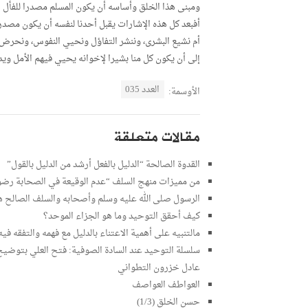
ومبنى هذا الخلق وأساسه أن يكون المسلم مصدرا للفأل الح
أفبعد كل هذه الإشارات يقبل أحدنا لنفسه أن يكون مصدر
أم نشيع البشرى، وننشر التفاؤل ونحيي النفوس، ونحرض
إلى أن يكون كل منا بشيرا لإخوانه يحيي فيهم الأمل ويد
العدد 035
الأوسمة:
مقالات متعلقة
القدوة الصالحة “الدليل بالفعل أرشد من الدليل بالقول”
من مميزات منهج السلف “عدم الوقيعة في الصحابة رضوان
الرسول صلى الله عليه وسلم وأصحابه والسلف الصالح هم
كيف أحقق التوحيد وما هو الجزاء الموحد؟
مالتنبيه على أهمية الاعتناء بالدليل مع فهمه والتفقه ف
عادل خزرون التطواني
العواطف العواصف
حسن الخلق (1/3)