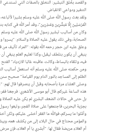
والقصد بخُلق التبشير: التخلق بالصفات التي تستدعي ال
التنفير ودواعي الانقباض.
ولقد بعث رسول الله صلى الله عليه وسلم بشيرا لأتباعه، نذي
الْمُرْسَلِينَ إِلَّا مُبَشِّرِينَ وَمُنذِرِينَ”، وقد أمر الله
وكان من أساليب تبشير رسول الله صلى الله عليه وسلم أن
الصحابة، وفي ذلك يقول عليه الصلاة والسلام: “يسروا ولا 
وعلق عليه ابن حجر رحمه الله بقوله: “المراد تأليف من 
ينبغي أن يكون بتلطف ليقبل، وكذا تعليم العلم ينبغي أن
فيه، وتلقاه بانبساط، وكانت عاقبته غالبا الازدياد” الفتح 1/163.
ومن حكمته صلى الله عليه وسلم أنه استعمل أساليب التب
الظلم إلى المساجد بالنور التام يوم القيامة” صحيح سنن 
وصلى العشاء مرة بأصحابه وقبل أن ينصرفوا قال لهم: “ع
هذه الساعة غيركم، قال أبو موسى الأشعري: فرجعنا ففرحن
بل حتى في حالات الضعف البشري لم يكن عليه الصلاة وا
بجزية البحرين، فاجتمعوا على صلاة الفجر، وتبعوا رسول ا
وأمِّلوا ما يسركم، فوالله ما الفقر أخشى عليكم، ولكن أخ
والمؤمن محتاج في حال البلاء إلى من يكشف همه، ويبشره 
أم العلاء مريضة فقال لها: “أبشري يا أم العلاء، فإن م