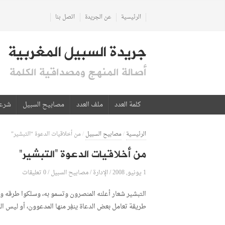
الرئيسية
عن الجريدة
اتصل بنا
جريدة السبيل المغربية
أصالة المنهج ومصداقية الكلمة
كلمة العدد
ملف العدد
مصابيح السبيل
شرع
الرئيسية
/
مصابيح السبيل
/
من أخلاقيات الدعوة “التبشير”
من أخلاقيات الدعوة “التبشير”
1 يونيو, 2008
الإدارة
0 تعليقات
/
/
مصابيح السبيل
/
التبشير شعار أعلنه المنصرون وتسمو به، وسلكوا طرقه وأس
طريقة تعامل بعض الدعاة ينفِر منها المدعوون، أو ليس ا