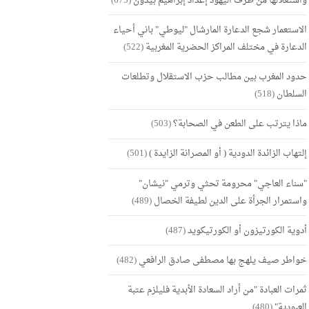
واستغلالها من طرف اليهود إعداد إبراهيم بيدون
(675)
الاستعمار شجع الدعارة المارشال "ليوطي" باني أحياء
الدعارة في مختلف المراكز الحضرية المغربية
(522)
حدود المغرب بين مطالب حزب الاستقلال وتطلعات
السلطان
(518)
ماذا يترتب على الطعن في الصحابة؟
(503)
إلتهاب الزائدة الدودية ( أو المصرانة الزايدة )
(501)
"سناء العاجي" محرومة تحثي وترمي "نيشان"
واستمرار الجرأة على الدين لطيفة الخصال
(489)
أدوية الكورتيزون أو الكورتيكويد
(487)
خواطر صيف يلهج بها مصطفى صادق الرافعي
(482)
ثمرات العبادة "من أراد السعادة الأبدية فليلزم عتبة
العبودية"
(480)