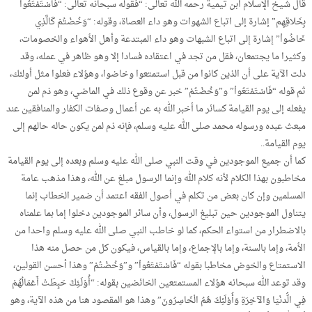
قال شيخ الإسلام ابن تيمية رحمه الله تعالى: “فقوله سبحانه تعالى: “فَاسْتَمْتَعُواْ
بِخَلاقِهِم” إشارة إلى اتباع الشهوات وهو داء العصاة، وقوله: “وَخُضْتُمْ كَالَّذِي
خَاضُواْ” إشارة إلى اتباع الشبهات وهو داء المبتدعة وأهل الأهواء والخصومات،
وكثيرا ما يجتمعان، فقل من تجد في اعتقاده فسادا إلا وهو ظاهر في عمله، وقد
دلت الآية على أن الذين كانوا من قبل استمتعوا وخاضوا، وهؤلاء فعلوا مثل أولئك،
ثم قوله “فَاسْتَمْتَعُواْ” و”وَخُضْتُمْ” خبر عن وقوع ذلك في الماضي، وهو ذم لمن
يفعله إلى يوم القيامة كسائر ما أخبر الله به عن أعمال وصفات الكفار والمنافقين عند
مبعث عبده ورسوله محمد صلى الله عليه وسلم، فإنه ذم لمن يكون حاله حالهم إلى
يوم القيامة..
كما أن جميع الموجودين في وقت النبي صلى الله عليه وسلم وبعده إلى يوم القيامة
مخاطبون بهذا الكلام لأنه كلام الله وإنما الرسول مبلغ عن الله، وهذا مذهب عامة
المسلمين وإن كان بعض من تكلم في أصول الفقه اعتمد أن ضمير الخطاب إنما
يتناول الموجودين حين تبليغ الرسول، وأن سائر الموجودين دخلوا إما بما علمناه
بالاضطرار من استواء الحكم، كما لو خاطب النبي صلى الله عليه وسلم واحدا من
الأمة، وإما بالسنة، وإما بالإجماع، وإما بالقياس، فيكون كل من حصل منه هذا
الاستمتاع والخوض مخاطبا بقوله “فَاسْتَمْتَعُواْ” و”وَخُضْتُمْ” وهذا أحسن القولين،
وقد توعد الله سبحانه هؤلاء المستمتعين الخائضين بقوله: “أُوْلَـئِكَ حَبِطَتْ أَعْمَالُهُمْ
فِي الُّدنْيَا وَالآخِرَةِ وَأُوْلَئِكَ هُمُ الْخَاسِرُونَ” وهذا هو المقصود هنا من هذه الآية، وهو