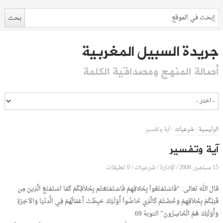
جريدة السبيل المغربية
أصالة المنهج ومصداقية الكلمة
الرئيسية
/
شرعيات
/
آية وتفسير
آية وتفسير
15 سبتمبر, 2008
الإدارة
0 تعليقات
/
/
شرعيات
/
قال الله تعالى: “فَاسْتَمْتَعُواْ بِخَلاقِهِمْ فَاسْتَمْتَعْتُم بِخَلاَقِكُمْ كَمَا اسْتَمْتَعَ الَّذِينَ مِن
قَبْلِكُمْ بِخَلاَقِهِمْ وَخُضْتُمْ كَالَّذِي خَاضُواْ أُوْلَـئِكَ حَبِطَتْ أَعْمَالُهُمْ فِي الُّدنْيَا وَالآخِرَةِ
وَأُوْلَئِكَ هُمُ الْخَاسِرُونَ” التوبة 69.