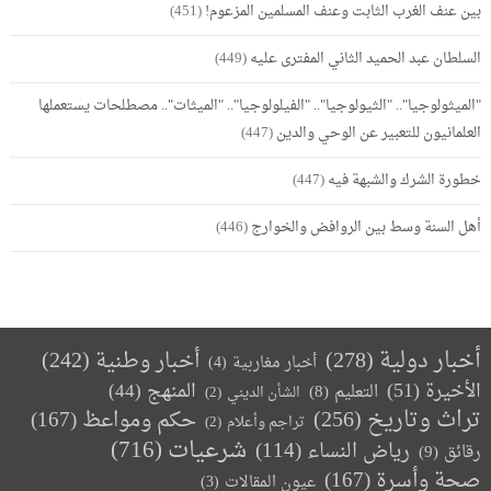
بين عنف الغرب الثابت وعنف المسلمين المزعوم!
(451)
السلطان عبد الحميد الثاني المفترى عليه
(449)
"الميثولوجيا".. "الثيولوجيا".. "الفيلولوجيا".. "الميثات".. مصطلحات يستعملها
العلمانيون للتعبير عن الوحي والدين
(447)
خطورة الشرك والشبهة فيه
(447)
أهل السنة وسط بين الروافض والخوارج
(446)
أخبار دولية
(278)
أخبار وطنية
(242)
أخبار مغاربية
(4)
الأخيرة
(51)
المنهج
(44)
التعليم
(8)
الشأن الديني
(2)
تراث وتاريخ
(256)
حكم ومواعظ
(167)
تراجم وأعلام
(2)
(716)
شرعيات
رياض النساء
(114)
رقائق
(9)
صحة وأسرة
(167)
عيون المقالات
(3)