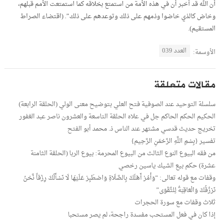
أن الله قد أخبر أن في هذه الأمة من استمتع بخلاقه كما استمتعت الأمم قبلهم،
وخاض كالذي خاضوا وذمهم على ذلك وتوعدهم على ذلك”. (اقتضاء الصراط
المستقيم).
العدد 039
الأوسمة:
مقالات متعلقة
سلسلة التوحيد عند الصوفية فتح العلي بتوضيح معنى الولي (الحلقة الرابعة)
الحكيم الحكم الحاكم جل في علاه الحلقة التاسعة والعشرون ناصر عبد الغفور
تخريج حديث قدسي مشتهر عند الناس ذ. محمد أبو الفتح
تفسير {بِسْمِ اللَّهِ الرَّحْمَنِ الرَّحِيم}
من فقه البيوع النوع الثالث من البيوع المحرمة: بيوع الربا (الحلقة الثامنة
عشرة) حكم بيع الشيك ياسين رخصي
وقفات مع قوله تعالى: “وَأْمُرْ أَهْلَكَ بِالصَّلَاةِ وَاصْطَبِرْ عَلَيْهَا لَا نَسْأَلُكَ رِزْقاً نَّحْنُ
نَرْزُقُكَ وَالْعَاقِبَةُ لِلتَّقْوَى”
ثلاث وقفات مع سورة الحجرات
إذا كان في فعل المستحب مفسدة راجحة، لم يصر مستحبا