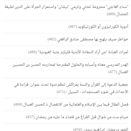
"سناء العاجي" محرومة تحثي وترمي "نيشان" واستمرار الجرأة على الدين لطيفة
الخصال
(489)
أدوية الكورتيزون أو الكورتيكويد
(487)
خواطر صيف يلهج بها مصطفى صادق الرافعي
(482)
ثمرات العبادة "من أراد السعادة الأبدية فليلزم عتبة العبودية"
(480)
الهدر المدرسي معناه وأسبابه والحلول المقترحة لمحاربته الحسن بن الحسين
العسال
(477)
جمعية الدعوة إلى القرآن والسنة بمراكش تنظم ندوة تحت عنوان: قراءة في
الأحداث في ضوء المستجدات - السبيل -
(471)
فصل المقال فيما بين الإسلام والعلمانية من الانفصال ذ.الحسن العسال
(468)
صيام ست من شوال قبل الفراغ من قضاء ما عليه من رمضان
(457)
الخمر ورمضان إبراهيم بيدون
(454)