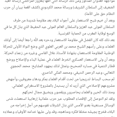
مواجهة العدوان المذكور ومن ذلك الرسالة التي ألفها بنعزوز المراكشي (رسالة العبد
الضعيف إلى السلطان الشريف) ورسالة محمد الكردودي (كشف الغمة ببيان أن حرب
النظام حق على الأمة).
وبعد أن خيم شبح الاستعمار على أجواء البلاد بعد مقاومة شديدة من طرف
السلطان المولى عبد العزيز والسلطان العالم المولى عبد الحفيظ الذي بذل كل ما في
الوسع لوقاية المغرب من الحماية الفرنسية.
بعد ذلك كله كان الفضل في مقاومة الاستعمار ودحره بعد الله راجعا أيضا إلى أولئك
العلماء، وعلى رأسهم الشيخ محمد بن العربي العلوي الذي وضع النواة الأولى للحركة
الوطنية المقاومة للاستعمار، بشهادة الأستاذ علال الفاسي وغيره من زعماء الحركة.
وبعد أن ولى الاستعمار العسكري انخرط العلماء في عملية البناء والإصلاح ووضع
قطار التنمية في مساره الصحيح، ونمثل لذلك بجهود المشايخ: محمد الحجوي
الثعالبي، وعبد الرحمن النتيفي، ومحمد المكي الناصري.
ثم سحب البساط تدريجيا من تحت أقدام العلماء بمكر ودهاء معروفين، وأجهض
مشروعهم الإصلاحي الذي أريد له أن يستبدل بالمشروع الاستغرابي العلماني.
ومنذ ذلك الحين والعلماء يحاصرون ويقصون ويضيق مجال تحركهم.
ولقد تم التوصل إلى الإقصاء المطلوب عبر حرب علمانية إرهابية استعملت شتى
الوسائل مستعينة بعدو الأمس الذي بذل الشرفاء نفوسهم من أجل إخراجه من
البلاد، فخرج بجيشه مخلفا فكره ومناهجه، وقد ولى عليها خدامه الأوفياء وعملاءه