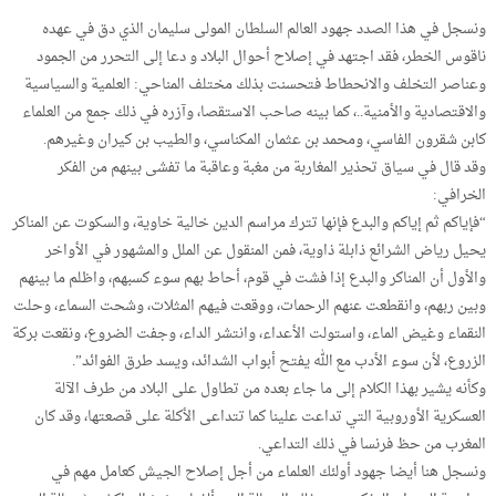
ونسجل في هذا الصدد جهود العالم السلطان المولى سليمان الذي دق في عهده
ناقوس الخطر، فقد اجتهد في إصلاح أحوال البلاد و دعا إلى التحرر من الجمود
وعناصر التخلف والانحطاط فتحسنت بذلك مختلف المناحي: العلمية والسياسية
والاقتصادية والأمنية..، كما بينه صاحب الاستقصا، وآزره في ذلك جمع من العلماء
كابن شقرون الفاسي، ومحمد بن عثمان المكناسي، والطيب بن كيران وغيرهم.
وقد قال في سياق تحذير المغاربة من مغبة وعاقبة ما تفشى بينهم من الفكر
الخرافي:
“فإياكم ثم إياكم والبدع فإنها تترك مراسم الدين خالية خاوية، والسكوت عن المناكر
يحيل رياض الشرائع ذابلة ذاوية، فمن المنقول عن الملل والمشهور في الأواخر
والأول أن المناكر والبدع إذا فشت في قوم، أحاط بهم سوء كسبهم، واظلم ما بينهم
وبين ربهم، وانقطعت عنهم الرحمات، ووقعت فيهم المثلات، وشحت السماء، وحلت
النقماء وغيض الماء، واستولت الأعداء، وانتشر الداء، وجفت الضروع، ونقعت بركة
الزروع، لأن سوء الأدب مع الله يفتح أبواب الشدائد، ويسد طرق الفوائد”.
وكأنه يشير بهذا الكلام إلى ما جاء بعده من تطاول على البلاد من طرف الآلة
العسكرية الأوروبية التي تداعت علينا كما تتداعى الأكلة على قصعتها، وقد كان
المغرب من حظ فرنسا في ذلك التداعي.
ونسجل هنا أيضا جهود أولئك العلماء من أجل إصلاح الجيش كعامل مهم في