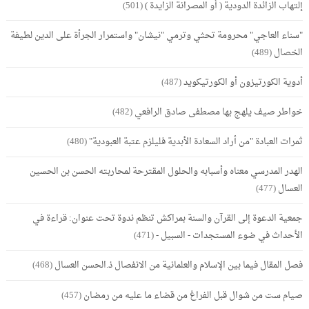
إلتهاب الزائدة الدودية ( أو المصرانة الزايدة )
(501)
"سناء العاجي" محرومة تحثي وترمي "نيشان" واستمرار الجرأة على الدين لطيفة
الخصال
(489)
أدوية الكورتيزون أو الكورتيكويد
(487)
خواطر صيف يلهج بها مصطفى صادق الرافعي
(482)
ثمرات العبادة "من أراد السعادة الأبدية فليلزم عتبة العبودية"
(480)
الهدر المدرسي معناه وأسبابه والحلول المقترحة لمحاربته الحسن بن الحسين
العسال
(477)
جمعية الدعوة إلى القرآن والسنة بمراكش تنظم ندوة تحت عنوان: قراءة في
الأحداث في ضوء المستجدات - السبيل -
(471)
فصل المقال فيما بين الإسلام والعلمانية من الانفصال ذ.الحسن العسال
(468)
صيام ست من شوال قبل الفراغ من قضاء ما عليه من رمضان
(457)