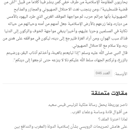
يحاربون المقاومة الإسلامية من طرف خفي كمن ينشر فينا كلاما من قبيل “آش من
قضية فلسطينية”، ومن يتجنب نعت الاحتلال الصهيوني والمجازر والمذابح
الصهيونية بأنها جرائم حرب، ثم مواجهة الموقف الغربي الذي طرد اليهود بالأمس
من دياره، ولما زرعهم بالأرض الإسلامية جعل أمنهم من أمنه وحياتهم من حياته
نكاية في المسلمين وحربا عليهم، وأخيرا ينبغي مواجهة الخوف والركون إلى الدنيا
فذاك سبب الهوان، ومن أراد العزة فليرجع إلى دينه، ليكون في مواقفه على هدى من
ربه، ولا سلام مع الاحتلال الصهيوني.
قال النبي صلى الله عليه وسلم:”إذا تبايعتم بالعينة، وأخذتم أذناب البقر، ورضيتم
بالزرع، وتركتم الجهاد، سلط الله عليكم ذلا لا ينزعه حتى ترجعوا إلى دينكم”.
العدد 046
الأوسمة:
مقالات متعلقة
ناصر بوريطة يحمل رسالة ملكية للرئيس قيس سعيد
من أقـوال قادة وساسة وعلماء الغرب..
لماذا اخترنا الملف؟
على هامش تصريحات الرويسي بشأن إسلامية الدولة (المغرب والتدافع بين