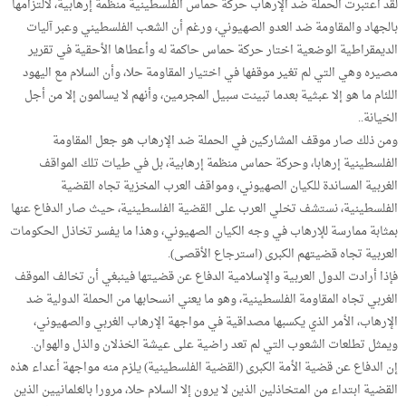
لقد اعتبرت الحملة ضد الإرهاب حركة حماس الفلسطينية منظمة إرهابية، لالتزامها
بالجهاد والمقاومة ضد العدو الصهيوني، ورغم أن الشعب الفلسطيني وعبر آليات
الديمقراطية الوضعية اختار حركة حماس حاكمة له وأعطاها الأحقية في تقرير
مصيره وهي التي لم تغير موقفها في اختيار المقاومة حلا، وأن السلام مع اليهود
اللئام ما هو إلا عبثية بعدما تبينت سبيل المجرمين، وأنهم لا يسالمون إلا من أجل
الخيانة..
ومن ذلك صار موقف المشاركين في الحملة ضد الإرهاب هو جعل المقاومة
الفلسطينية إرهابا، وحركة حماس منظمة إرهابية، بل في طيات تلك المواقف
الغربية المساندة للكيان الصهيوني، ومواقف العرب المخزية تجاه القضية
الفلسطينية، نستشف تخلي العرب على القضية الفلسطينية، حيث صار الدفاع عنها
بمثابة ممارسة للإرهاب في وجه الكيان الصهيوني، وهذا ما يفسر تخاذل الحكومات
العربية تجاه قضيتهم الكبرى (استرجاع الأقصى).
فإذا أرادت الدول العربية والإسلامية الدفاع عن قضيتها فينبغي أن تخالف الموقف
الغربي تجاه المقاومة الفلسطينية، وهو ما يعني انسحابها من الحملة الدولية ضد
الإرهاب، الأمر الذي يكسبها مصداقية في مواجهة الإرهاب الغربي والصهيوني،
ويمثل تطلعات الشعوب التي لم تعد راضية على عيشة الخذلان والذل والهوان.
إن الدفاع عن قضية الأمة الكبرى (القضية الفلسطينية) يلزم منه مواجهة أعداء هذه
القضية ابتداء من المتخاذلين الذين لا يرون إلا السلام حلا، مرورا بالعَلمانيين الذين