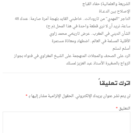
الشريعة والعلمانية) حمّاد القباج
الإصـلاح بين الدعــاة
التاجر “المهدي” من تارودانت.. خاطبني القايد بلهجة آمرة صارمة: عندك 48
ساعة، نريد أن لا نرى قطعة واحدة في هذا المحل (م.ح)
الشأن الديني في المغرب.. عرض تاريخي محمد زاوي
الأقلية المسلمة في العالم.. اضطهاد ومعاناة مستمرة
أسلـم تسلـم
الرد على الصحف والمجلات المتهجمة على الشيخ المغراوي في فتواه بجواز
الزواج بالصغيرة الأستاذ عبد العزيز لمسلك
اترك تعليقاً
لن يتم نشر عنوان بريدك الإلكتروني.
الحقول الإلزامية مشار إليها بـ
*
التعليق
*