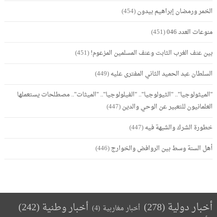
الخمر ورمضان إبراهيم بيدون
(454)
منوعات العدد 046
(451)
بين عنف الغرب الثابت وعنف المسلمين المزعوم!
(451)
السلطان عبد الحميد الثاني المفترى عليه
(449)
"الميثولوجيا".. "الثيولوجيا".. "الفيلولوجيا".. "الميثات".. مصطلحات يستعملها
العلمانيون للتعبير عن الوحي والدين
(447)
خطورة الشرك والشبهة فيه
(447)
أهل السنة وسط بين الروافض والخوارج
(446)
أخبار دولية
(278)
أخبار وطنية
(242)
أخبار مغاربية
(4)