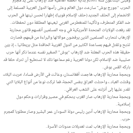
ومبنى البنتاغون سنة 2001م بداية الحملة العالمية ضد الإرهاب على يد مجرم
الحرب “جورج بوش” سارعت دول العالم وعلى رأسها الدول العربية المسلمة إلى
الانضمام إلى الحلف الجديد (حلف الإسلام فوبيا)، إظهارا لحسن نيتها في الحرب
ضد الفكر المتطرف، وتأكيدا للمتغطرس الغربي تبعيتها المطلقة دون تحفظات..
لقد رفعت الولايات المتحدة الأمريكية في وجه المسلمين أنفسهم قانون محاربة
الإرهاب لتحارب المسلمين الذين يرفضون موالاتها والبراءة من قيمهم، فصارت
تذبح وتقتل فيهم بمساعدة الكثير من الدول الغربية الحاقدة مثل بريطانيا..، إذ بيّن
حقيقة هذه الحرب المعلنة ضد الإرهاب “بوش” الصغير نفسه عندما ذكر أنها حرب
صليبية ضد الإسلام، لكن دولنا العربية رغم سماعها ذلك لا تستطيع أن تترك حلفا قد
باركه القس بوش..
وبحجة محاربة الإرهاب هاجمت أفغانستان، وعاثت في الأرض فسادا، خربت البلاد،
وقتلت العباد..، واحتلت العراق بنفس الحجة، فما تركت نوعا من أنواع البلايا التي
تقدر عليها إلى أنزلته على الشعب العراقي..
وبحجة محاربة الإرهاب صار الغرب يتحكم في مصير وقرارات وحكم دول
إسلامية..
وبحجة محاربة الإرهاب أدين رئيس دولة السودان عمر البشير وصار مطلوبا كمجرم
حرب..
وبحجة محاربة الإرهاب تمت تعديلات مدونات الأسرة..