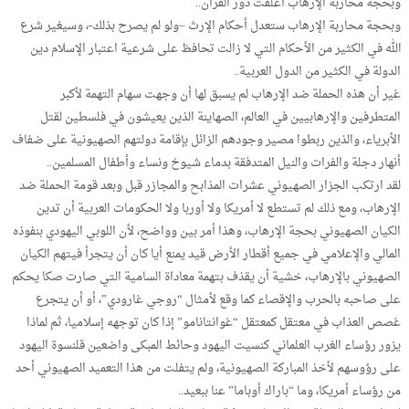
وبحجة محاربة الإرهاب أغلقت دور القرآن..
وبحجة محاربة الإرهاب ستعدل أحكام الإرث –ولو لم يصرح بذلك-، وسيغير شرع
الله في الكثير من الأحكام التي لا زالت تحافظ على شرعية اعتبار الإسلام دين
الدولة في الكثير من الدول العربية..
غير أن هذه الحملة ضد الإرهاب لم يسبق لها أن وجهت سهام التهمة لأكبر
المتطرفين والإرهابيين في العالم، الصهاينة الذين يعيشون في فلسطين لقتل
الأبرياء، والذين ربطوا مصير وجودهم الزائل بإقامة دولتهم الصهيونية على ضفاف
أنهار دجلة والفرات والنيل المتدفقة بدماء شيوخ ونساء وأطفال المسلمين..
لقد ارتكب الجزار الصهيوني عشرات المذابح والمجازر قبل وبعد قومة الحملة ضد
الإرهاب، ومع ذلك لم تستطع لا أمريكا ولا أوربا ولا الحكومات العربية أن تدين
الكيان الصهيوني بحجة الإرهاب، وهذا أمر بين وواضح، لأن اللوبي اليهودي بنفوذه
المالي والإعلامي في جميع أقطار الأرض قيد يمنع أيا كان أن يتجرأ فيتهم الكيان
الصهيوني بالإرهاب، خشية أن يقذف بتهمة معاداة السامية التي صارت صكا يحكم
على صاحبه بالحرب والإقصاء كما وقع لأمثال “روجي غارودي”، أو أن يتجرع
غصص العذاب في معتقل كمعتقل “غوانتانامو” إذا كان توجهه إسلاميا، ثم لماذا
يزور رؤساء الغرب العلماني كنسيت اليهود وحائط المبكى واضعين قلنسوة اليهود
على رؤوسهم لأخذ المباركة الصهيونية، ولم يتفلت من هذا التعميد الصهيوني أحد
من رؤساء أمريكا، وما “باراك أوباما” عنا ببعيد..