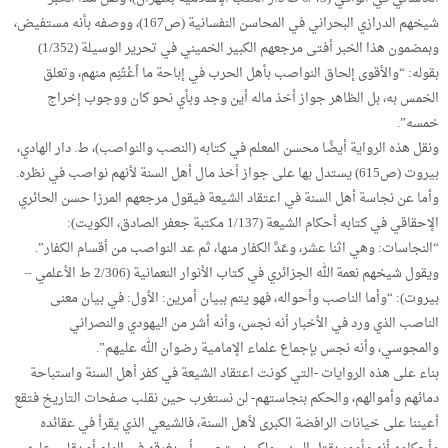
شيخهم الدرازي البحراني في المحاسن النفسانية (ص167)، ووصفه بأنه مستفيض،
وبمضمون هذا الخبر أفتى مرجعهم الكبير الخميني في تحرير الوسيلة (1/352)
بقوله: “والأقوى إلحاق النواصب بأهل الحرب في إباحة ما اُغْتُنِم منهم، وتعلق
الخمس به، بل الظاهر جواز أخذ ماله أين وجد وبأي نحو كان ووجوب إخراج
خمسه”.
ونقل هذه الرواية أيضًا محسن المعلم في كتابه (النصب والنواصب)، ط. دار الهادي،
بيروت (ص615) يستدل بها على جواز أخذ مال أهل السنة لأنهم نواصب في نظره.
وأما عن نجاسة أهل السنة في اعتقاد الشيعة فيقول مرجعهم المرزا حسن الحائري
الإحقاقي في كتابه أحكام الشيعة (1/137 مكتبة جعفر الصادق، الكويت):
“النجاسات: وهي اثنا عشر، وعَدَّ الكفار منها، ثم عد النواصب من أقسام الكفار”.
ويقول شيخهم نعمة الله الجزائري في كتاب الأنوار النعمانية (2/306 ط الأعلمي –
بيروت): “وأما الناصب وأحواله، فهو يتم ببيان أمرين: الأول: في بيان معنى
الناصب الذي ورد في الأخبار أنه نجس، وأنه أشر من اليهودي والنصراني
والمجوسي، وأنه نجس بإجماع علماء الإمامية رضوان الله عليهم”.
بناء على هذه الروايات -التي كونت اعتقاد الشيعة في كفر أهل السنة واستباحة
دمائهم وأموالهم، والحكم بنجاستهم- لن نستغرب حين نقلب صفحات التاريخ فتقع
أعيننا على خيانات الرافضة الكبرى لأهل السنة، فالشيعي الذي يقرأ في عقائده