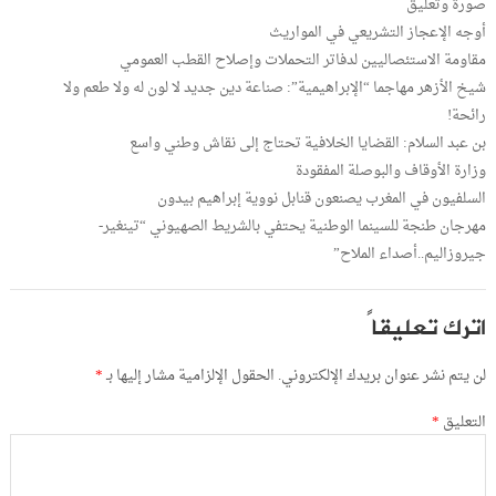
صورة وتعليق
أوجه الإعجاز التشريعي في المواريث
مقاومة الاستئصاليين لدفاتر التحملات وإصلاح القطب العمومي
شيخ الأزهر مهاجما “الإبراهيمية”: صناعة دين جديد لا لون له ولا طعم ولا
رائحة!
بن عبد السلام: القضايا الخلافية تحتاج إلى نقاش وطني واسع
وزارة الأوقاف والبوصلة المفقودة
السلفيون في المغرب يصنعون قنابل نووية إبراهيم بيدون
مهرجان طنجة للسينما الوطنية يحتفي بالشريط الصهيوني “تينغير-
جيروزاليم..أصداء الملاح”
اترك تعليقاً
لن يتم نشر عنوان بريدك الإلكتروني.
الحقول الإلزامية مشار إليها بـ
*
التعليق
*