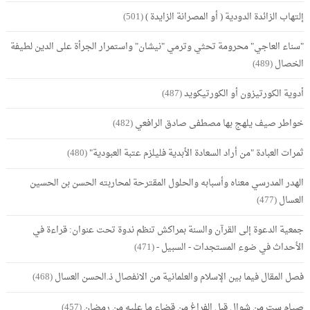
إلتهاب الزائدة الدودية ( أو المصرانة الزايدة )
(501)
"سناء العاجي" محرومة تحثي وترمي "نيشان" واستمرار الجرأة على الدين لطيفة
الخصال
(489)
أدوية الكورتيزون أو الكورتيكويد
(487)
خواطر صيف يلهج بها مصطفى صادق الرافعي
(482)
ثمرات العبادة "من أراد السعادة الأبدية فليلزم عتبة العبودية"
(480)
الهدر المدرسي معناه وأسبابه والحلول المقترحة لمحاربته الحسن بن الحسين
العسال
(477)
جمعية الدعوة إلى القرآن والسنة بمراكش تنظم ندوة تحت عنوان: قراءة في
الأحداث في ضوء المستجدات - السبيل -
(471)
فصل المقال فيما بين الإسلام والعلمانية من الانفصال ذ.الحسن العسال
(468)
صيام ست من شوال قبل الفراغ من قضاء ما عليه من رمضان
(457)