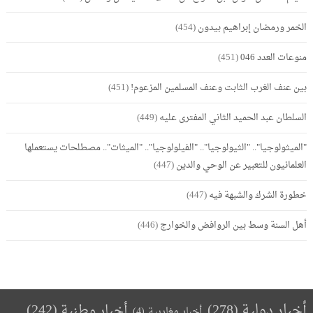
الخمر ورمضان إبراهيم بيدون
(454)
منوعات العدد 046
(451)
بين عنف الغرب الثابت وعنف المسلمين المزعوم!
(451)
السلطان عبد الحميد الثاني المفترى عليه
(449)
"الميثولوجيا".. "الثيولوجيا".. "الفيلولوجيا".. "الميثات".. مصطلحات يستعملها
العلمانيون للتعبير عن الوحي والدين
(447)
خطورة الشرك والشبهة فيه
(447)
أهل السنة وسط بين الروافض والخوارج
(446)
أخبار دولية
(278)
أخبار وطنية
(242)
أخبار مغاربية
(4)