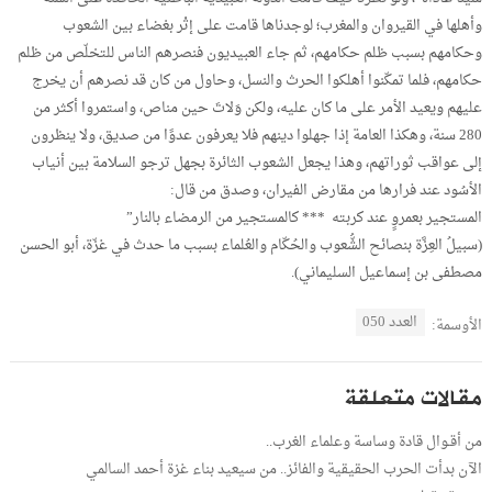
وأهلها في القيروان والمغرب؛ لوجدناها قامت على إثْر بغضاء بين الشعوب
وحكامهم بسبب ظلم حكامهم، ثم جاء العبيديون فنصرهم الناس للتخلّص من ظلم
حكامهم، فلما تمكّنوا أهلكوا الحرث والنسل، وحاول من كان قد نصرهم أن يخرج
عليهم ويعيد الأمر على ما كان عليه، ولكن وَلاتَ حين مناص، واستمروا أكثر من
280 سنة، وهكذا العامة إذا جهلوا دينهم فلا يعرفون عدوًا من صديق، ولا ينظرون
إلى عواقب ثوراتهم، وهذا يجعل الشعوب الثائرة بجهل ترجو السلامة بين أنياب
الأسُود عند فرارها من مقارض الفيران، وصدق من قال:
المستجير بعمروٍ عند كربته *** كالمستجير من الرمضاء بالنار”
(سبيلُ العِزَّة بنصائح الشُّعوب والحُكّام والعُلماء بسبب ما حدث في غزّة، أبو الحسن
مصطفى بن إسماعيل السليماني).
العدد 050
الأوسمة:
مقالات متعلقة
من أقـوال قادة وساسة وعلماء الغرب..
الآن بدأت الحرب الحقيقية والفائز.. من سيعيد بناء غزة أحمد السالمي