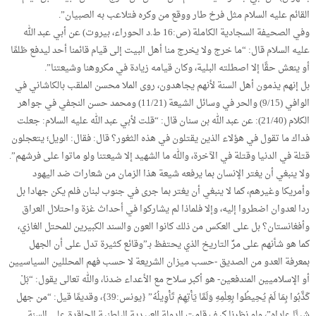
القائم عليه السلام مثل فرخ طار ووقع من وكره فتلاعب به الصبيان”.
وفي الصحيفة السجادية الكاملة (ص:16 ط.د الحوراء، بيروت) عن أبي عبد الله
عليه السلام قال: “ما خرج ولا يخرج منا أهل البيت إلى قيام قائمنا أحد ليدفع ظلمًا
أو ينعش حقًا إلا اصطلته البلية، وكان قيامه زيادة في مكروهنا وشيعتنا”.
بل إنهم يذمون أهل السنة لأنهم يجاهدون، روى الملا محسن الملقب بالكاشاني في
الوافي (9/15) والحر في وسائل الشيعة (11/21) ومحمد حسن النجفي في جواهر
الكلام (21/40): عن عبد الله بن سنان قال: “قلت لأبي عبد الله عليه السلام: جعلت
فداك ما تقول في هؤلاء الذين يقتلون في هذه الثغور؟ قال: فقال: الويل؛ يتعجلون
قتلة في الدنيا وقتلة في الآخرة، والله ما الشهيد إلا شيعتنا ولو ماتوا على فرشهم”.
ولا ينبغي أن يغتر الإنسان بما يرفعه شيعة هذا الزمان من شعارات ضد اليهود
وأمريكا وغيرهم، كما لا ينبغي أن يغتر بما جرى في جنوب لبنان فلم يكن جهادا بل
ردا لعدوان اضطروا إليه، وإلا فلماذا لم يشاركوا في أحداث غزة واحتلال العراق
وأفغانستان؟ بل على العكس من ذلك كانوا العون والسند الكبيرين للمحتل الغازي،
كما هو شأنهم على مرِّ التاريخ الذي يحتفظ بـ”وقائع كثيرة تدل على أن الجهل
بمعرفة العدو من الصديق -حسب ميزان الشريعة لا حسب فهم المحللين السياسيين
أو الإسلاميين المندفعين- هو أكبر سلاح مع الأعداء ضدنا، والله تعالى يقول: “بَلْ
كَذَّبُوا بِمَا لَمْ يُحِيطُوا بِعِلْمِهِ وَلَمَّا يَأْتِهِمْ تَأْوِيلُهُ” {يونس:39}، وقديمًا قيل: “من جهل
شيئًا عاداه”، ولو نظرنا كيف قامت الدولة العبيدية الباطنية الحاقدة على السنة