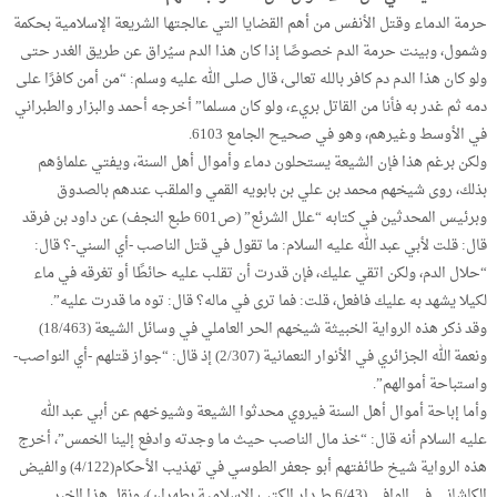
حرمة الدماء وقتل الأنفس من أهم القضايا التي عالجتها الشريعة الإسلامية بحكمة
وشمول، وبينت حرمة الدم خصوصًا إذا كان هذا الدم سيُراق عن طريق الغدر حتى
ولو كان هذا الدم دم كافر بالله تعالى، قال صلى الله عليه وسلم: “من أمن كافرًا على
دمه ثم غدر به فأنا من القاتل بريء، ولو كان مسلما” أخرجه أحمد والبزار والطبراني
في الأوسط وغيرهم، وهو في صحيح الجامع 6103.
ولكن برغم هذا فإن الشيعة يستحلون دماء وأموال أهل السنة، ويفتي علماؤهم
بذلك، روى شيخهم محمد بن علي بن بابويه القمي والملقب عندهم بالصدوق
وبرئيس المحدثين في كتابه “علل الشرئع” (ص601 طبع النجف) عن داود بن فرقد
قال: قلت لأبي عبد الله عليه السلام: ما تقول في قتل الناصب -أي السني-؟ قال:
“حلال الدم، ولكن اتقي عليك، فإن قدرت أن تقلب عليه حائطًا أو تغرقه في ماء
لكيلا يشهد به عليك فافعل، قلت: فما ترى في ماله؟ قال: توه ما قدرت عليه”.
وقد ذكر هذه الرواية الخبيثة شيخهم الحر العاملي في وسائل الشيعة (18/463)
ونعمة الله الجزائري في الأنوار النعمانية (2/307) إذ قال: “جواز قتلهم -أي النواصب-
واستباحة أموالهم”.
وأما إباحة أموال أهل السنة فيروي محدثوا الشيعة وشيوخهم عن أبي عبد الله
عليه السلام أنه قال: “خذ مال الناصب حيث ما وجدته وادفع إلينا الخمس”، أخرج
هذه الرواية شيخ طائفتهم أبو جعفر الطوسي في تهذيب الأحكام(4/122) والفيض
الكاشاني في الوافي (6/43 ط دار الكتب الإسلامية بطهران)، ونقل هذا الخبر