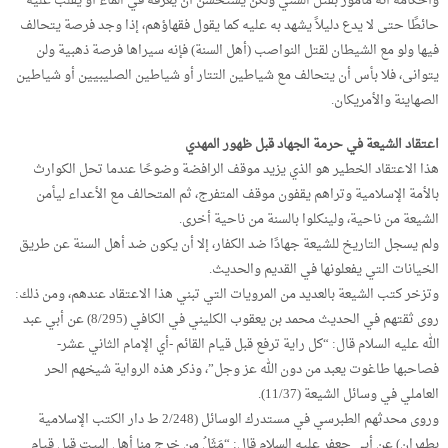
وأحكامه أنه مأمور بقتل السني ولكن يستحسن أن يغرقه في الماء أو يقلب عليه
حائطًا حتى لا يدع دليلاً يشهد به عليه كما يقول فقهاؤهم، إذا وجد فرصة يتحالف
فيها ولو مع الشيطان لقتل النواصب (أهل السنة) فإنه سيراها فرصة ذهبية ولن
يتوانى، فلا بأس أن يتحالف مع شياطين التتار أو شياطين الصليبيين أو شياطين
الصهاينة والأمريكان.
اعتقاد الشيعة في حرمة الجهاد قبل ظهور المهدي
هذا الاعتقاد الخطير هو الذي يزيد موقف الرافضة وضوحًا عندما تحل الكوارث
بالأمة الإسلامية وتراهم يقفون موقف المتفرج، ثم المتحالف مع الأعداء ليأمن
الشيعة من ناحية، ولينكلوا بالسنة من ناحية أخرى.
ولم يسجل التاريخ للشيعة جهادًا ضد الكفار، إلا أن يكون ضد أهل السنة عن طريق
الخيانات التي يفعلونها في القديم والحديث.
وتزخر كتب الشيعة بالعديد من المرويات التي تبني هذا الاعتقاد عندهم، ومن ذلك:
روى ثقتهم في الحديث محمد بن يعقوب الكليني في الكافي (8/295) عن أبي عبد
الله عليه السلام قال: “كل راية ترفع قبل قيام القائم -أي الإمام الثاني عشر-
فصاحبها طاغوت يعبد من دون الله عز وجل”، وذكر هذه الرواية شيخهم الحر
العاملي في وسائل الشيعة (11/37).
وروى محدثهم الطبرسي في مستدرك الوسائل (2/248 ط دار الكتب الإسلامية
بطهران) عن أبي جعفر عليه السلام قال: “مَثَلُ من خرج منا أهل البيت قبل قيام