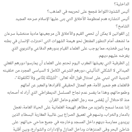
الداخلية؟
أليس الشذوذ/اللواط مُجمع على تحريمه في المذهب؟
أليس انتشاره هدم لمنظومة الأخلاق التي بنى عليها الإسلام صرحه المجيد
الشامخ؟
إن القوانين لا يمكن أن تحمي القيم والأخلاق لأن مرجعيتها مادية متخشبة سرعان
ما تضعف أمام التطور المفتعل نحو هيمنة الشهوات التي اختزلت الإنسان في بطنه
وما بين فخذيه، مما يوجب على العلماء القيام بدورهم الدفاعي والتربوي الذي
يفرضه عليهم دينهم.
إن الظرفية التي يعيشها المغرب اليوم تحتم على العلماء أن يمارسوا دورهم الفعلي
الميداني لا الشكلي التأثيثي، دورهم الشرعي الكامل لا السياسي المجرد من خلفيته
الدينية التي تنبني على امتثال قول الله تعالى: “لَتُبَيِّنُنَّهُ لِلنَّاسِ وَلاَ تَكْتُمُونَهُ”،
فالعلماء هم ضمير الأمة، هم الممثل الحقيقي لأفرادها والمعبر عن آمالهم
وطموحاتهم، وهذا ما يفسر عدم نجاح المسلسل الديمقراطي الذي أراد له أصحابه
منذ الاحتلال أن يُقصَى منه رجل العلم وحامل القرآن.
إننا عندما نسمح بالمزيد من مظاهر الهيمنة العلمانية على الحياة العامة، نعجل
بالدمار والخراب، ونسهم في تعميق الصراع بين غالبية المغاربة البسطاء الذين
يريدون ممارسة دينهم داخل المسجد وخارجه في جميع مناحي حياتهم: على
شاطئ البحر وفي المنتزهات وداخل المنازل والإدارات والشوارع، وبين أقلية