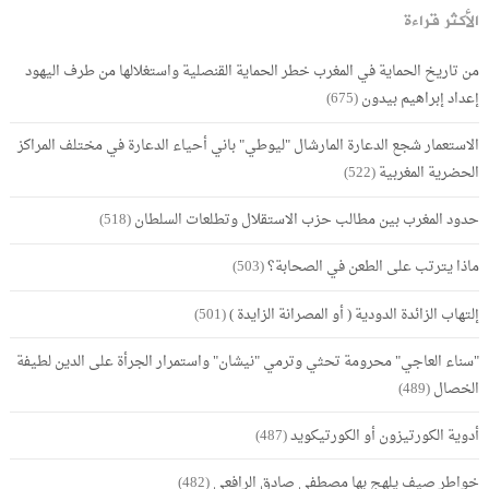
الأكثر قراءة
من تاريخ الحماية في المغرب خطر الحماية القنصلية واستغلالها من طرف اليهود
إعداد إبراهيم بيدون
(675)
الاستعمار شجع الدعارة المارشال "ليوطي" باني أحياء الدعارة في مختلف المراكز
الحضرية المغربية
(522)
حدود المغرب بين مطالب حزب الاستقلال وتطلعات السلطان
(518)
ماذا يترتب على الطعن في الصحابة؟
(503)
إلتهاب الزائدة الدودية ( أو المصرانة الزايدة )
(501)
"سناء العاجي" محرومة تحثي وترمي "نيشان" واستمرار الجرأة على الدين لطيفة
الخصال
(489)
أدوية الكورتيزون أو الكورتيكويد
(487)
خواطر صيف يلهج بها مصطفى صادق الرافعي
(482)