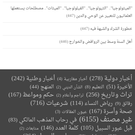
"الميثولوجيا".. "الثيولوجيا".. "الفيلولوجيا".. "الميثات".. مصطلحات يستعملها
العلمانيون للتعبير عن الوحي والدين
(447)
خطورة الشرك والشبهة فيه
(447)
أهل السنة وسط بين الروافض والخوارج
(446)
أخبار دولية
(278)
أخبار وطنية
(242)
أخبار مغاربية
(4)
الأخيرة
(51)
المنهج
(44)
التعليم
(8)
الشأن الديني
(2)
تراث وتاريخ
(256)
حكم ومواعظ
(167)
تراجم وأعلام
(2)
(716)
شرعيات
رياض النساء
(114)
رقائق
(9)
صحة وأسرة
(167)
عيون المقالات
(3)
غير مصنف
(6155)
في رحاب المذهب المالكي
(83)
كلمة العدد
(146)
قبل عبور السبيل
(105)
متابعات
(2)