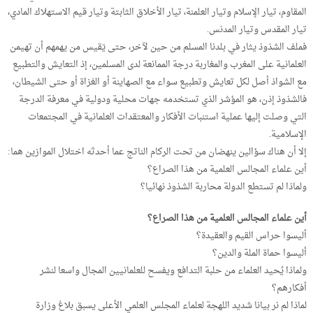
المقاوم، تيار الإسلام وتيار العلمنة، تيار الأخلاق الثابتة وتيار قيم الاستهلاك المادي،
تيار المقدس وتيار المدنس.
فملف الشذوذ يثار في بلدنا المسلم من حين لآخر، حتى يَقيس من يهمهم أن تهيمن
العلمانية على المغرب والمغاربة درجة الممانعة لدى المسلمين، إذ التعايش والتطبيع
مع الشواذ أصل لكل تعايش وتطبيع سواء مع الصهاينة أو الغزاة أو حتى الشيطان،
فالشذوذ إذن، هو المؤشر الذي تستخدمه جهات محلية ودولية في معرفة الدرجة
التي وصلت إليها عملية استنبات الأفكار والمعتقدات العلمانية في المجتمعات
الإسلامية.
إلا أن هناك سؤالين ينهضان من تحت الركام الناتج عما أحدثه اختلال الموازين هما:
أين علماء المجالس العلمية من هذا الصراع؟
ولماذا لم تستطع الدولة محاربة الشذوذ نهائيا؟
أين علماء المجالس العلمية من هذا الصراع؟
أليسوا حراس القيم والعقيدة؟
أليسوا حماة الملة والدين؟
ولماذا يُحيد العلماء من حلبة التدافع ويفسح للعلمانيين المجال واسعا لنشر
أفكارهم؟
لماذا لم نر بيانا شديد اللهجة لعلماء المجلس العلمي الأعلى يسبق بلاغ وزارة