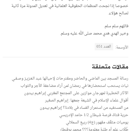
خصوصا إذا نجحت المنظمات الحقوقية العلمانية في تعديل المدونة مرة ثانية
لصالح هؤلاء.
فاللهم سلم سلم.
وخير الهدي هدي محمد صلى الله عليه وسلم.
العدد 051
الأوسمة:
مقالات متعلقة
رسالة المسجد بين الماضي والحاضر ومقترحات لإحيائها عـبد الـعـزيـز وصـفـي
نيات يستحب استحضارها في رمضان لمن أراد مضاعفة الأجر والثواب
الآثار الخطيرة لمهرجان موازين على المجتمع المغربي إبراهيم بيدون
أقوال علماء الإسلام في الشيعة جمعها: إبراهيم الصغير
من المستفيد من استمرار الفساد في بلادنا؟ إبراهيم بيدون
حرية فتاة، فرصة شيطان 1/2 حامد الإدريسي
يوميات مثقّف مقهور (ج4) ربيع السملالي
طُلّاب علم أم طلبة معلومة؟؟؟ محمد بوقنطار