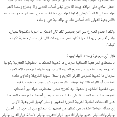
الحقوقية والقانونية والثقافية تتجاذبها مرجعيتان متناقضتان، إحداهما لها قوة
الفعل المادي على الواقع، بينما الأخرى تبقى أساسا للتدين والاجتماع وسندا لأهم
مؤسسة في البلاد، ألا وهي إمارة المؤمنين وما تقتضيه من بيعة شرعية ودستورية.
فالمرجعية الأولى ذات أساس علماني والثانية هي الإسلام.
وكلما احتدم الصراع بين المرجعيتين كلما كان اضطراب الدولة مكشوفا للعيان،
ولعل آخر تجل لهذا الصراع كان عقب تصريحات اللواطي منسق جمعية “كيف
كيف”.
فإلى أي مرجعية يستند اللواطيون؟
باستنطاق المرجعية العلمانية سرعان ما تجيبنا المنظمات الحقوقية المغربية بكونها
تعتبر ممارسة الشذوذ من صميم الحرية الفردية، وبمساءلة المرجعية الإسلامية
سرعان ما تجيبنا نصوص القرآن الكريم والسنة النبوية الشريفة وفتاوى علماء
المذهب أن اللواط/الشذوذ موبقة عظيمة وجرم كبير يجب معاقبة مرتكبه.
إذن، فقضية الشذوذ والدعوة إليه تندرج ضمن المتحارب حوله بين أصحاب
المرجعية الدينية المستندة على الكتاب والسنة، وبين أصحاب المرجعية المعتمدة
على الفلسفات المادية الغربية المفرزة لحقوق الإنسان كبديل للمرجعية الأولى.
إن مسألة اللواط/الشذوذ هي تمظهر من تمظهرات التدافع بين تيارين: تيار أصيل
وتيار وافد، تيار التدين وتيار اللا دين، تيار التغريب وتيار الأصالة، تيار الغازي وتيار