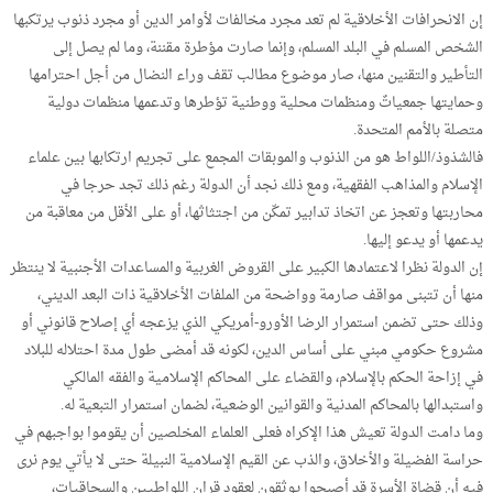
إن الانحرافات الأخلاقية لم تعد مجرد مخالفات لأوامر الدين أو مجرد ذنوب يرتكبها
الشخص المسلم في البلد المسلم، وإنما صارت مؤطرة مقننة، وما لم يصل إلى
التأطير والتقنين منها، صار موضوع مطالب تقف وراء النضال من أجل احترامها
وحمايتها جمعياتٌ ومنظمات محلية ووطنية تؤطرها وتدعمها منظمات دولية
متصلة بالأمم المتحدة.
فالشذوذ/اللواط هو من الذنوب والموبقات المجمع على تجريم ارتكابها بين علماء
الإسلام والمذاهب الفقهية، ومع ذلك نجد أن الدولة رغم ذلك تجد حرجا في
محاربتها وتعجز عن اتخاذ تدابير تمكّن من اجتثاثها، أو على الأقل من معاقبة من
يدعمها أو يدعو إليها.
إن الدولة نظرا لاعتمادها الكبير على القروض الغربية والمساعدات الأجنبية لا ينتظر
منها أن تتبنى مواقف صارمة وواضحة من الملفات الأخلاقية ذات البعد الديني،
وذلك حتى تضمن استمرار الرضا الأورو-أمريكي الذي يزعجه أي إصلاح قانوني أو
مشروع حكومي مبني على أساس الدين، لكونه قد أمضى طول مدة احتلاله للبلاد
في إزاحة الحكم بالإسلام، والقضاء على المحاكم الإسلامية والفقه المالكي
واستبدالها بالمحاكم المدنية والقوانين الوضعية، لضمان استمرار التبعية له.
وما دامت الدولة تعيش هذا الإكراه فعلى العلماء المخلصين أن يقوموا بواجبهم في
حراسة الفضيلة والأخلاق، والذب عن القيم الإسلامية النبيلة حتى لا يأتي يوم نرى
فيه أن قضاة الأسرة قد أصبحوا يوثقون لعقود قران اللواطيين والسحاقيات،