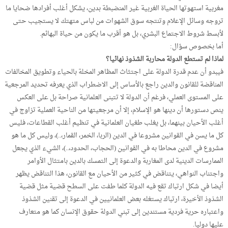
مغربية استهوتها الحياة الغربية غير المنضبطة بدين، يشكل أغلب أفرادها ضحايا ما
تروجه وسائل الإعلام وتنتجه سوق الشهوات من لباس متهتك لا يستجيب حتى
لأبسط شروط الاجتماع البشري، بل هو أقرب ما يكون من حياة البهائم.
أما بخصوص سؤال:
لماذا لم تستطع الدولة محاربة الشذوذ نهائيا؟
فيبدو أن عدم قدرة الدولة على اجتثاث المظاهر المخلة بالحياء وتطويق المخالفات
المناقضة للقانون والدين راجع بالأساس إلى الاضطراب الذي يعرفه تحديد المرجعية
على المستوى العملي، فرغم أن الدولة لا تتبنى العلمانية صراحة بل على العكس
ينص دستورها أن دينها هو الإسلام، إلا أن مرجعيتها من الناحية العملية تزاوج في
أغلب الأحيان بينهما، بل يغلب طغيان العلمانية في تنظيم أغلب القطاعات، فليس
كل ما يسن في القوانين مشروعا في الدين (الربا، الخمر، القمار،..)، وليس كل ما هو
مشروع في الدين محاطا به في القوانين (الحجاب، الحدود،..)، الشيء الذي يجعل
الممارسات الدينية لدى المغاربة والدعوة إلى التمسك بالدين بامتثال الأوامر
واجتناب النواهي، يتناقض في كثير من الأحيان مع القانون، هذا التناقض يظهر
أيضا في شكل ارتباك تقع فيه الدولة كلما طفت على السطح قضية مثل قضية
الشذوذ الأخيرة، ارتباك يستغله بعض العلمانيين في الدعوة إلى تقنين الشذوذ
واعتباره حرية فردية مستندين إلى تبني الدولة حقوق الإنسان كما هو متعارف
عليها دوليا.