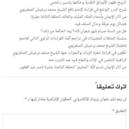
تاريخ ظهور الأوراق النقدية وحكمها ياسين رخصي
شرح الدرر اللوامع في قراءة الإمام نافع الشيخ محمد برعيش الصفريوي
من آثار الإيمان بأسماء الملك المليك والمالك الحلقة الثالثة عشرة
فضائل يوم عرفة وحال السلف فيه
هل من السنة صيام شهر شعبان كله؟ وما الحكمة من ذلك؟
سلسلة الحلقات المضيئات في تراجم أئمة القراءات الراوي الثاني لعاصم
)شعبة( الشيخ محمد برعيش الصفريوي
طُعُون في قراءة حمزة الزيات والجواب عنها الشيخ محمد برعيش الصفريوي
كراهية التنفس في الإناء والنفخ فيه عند الشرب منه
من آثار الإيمان باسم الله “الحليم” الحلقة الثامنة عشرة ناصر عبد الغفور
اترك تعليقاً
لن يتم نشر عنوان بريدك الإلكتروني.
الحقول الإلزامية مشار إليها بـ
*
التعليق
*