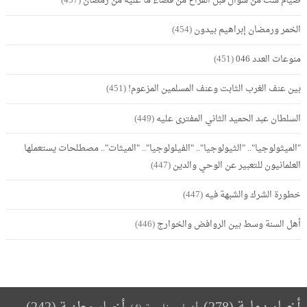
صيام ست من شوال قبل الفراغ من قضاء ما عليه من رمضان
(457)
الخمر ورمضان إبراهيم بيدون
(454)
منوعات العدد 046
(451)
بين عنف الغرب الثابت وعنف المسلمين المزعوم!
(451)
السلطان عبد الحميد الثاني المفترى عليه
(449)
"الميثولوجيا".. "الثيولوجيا".. "الفيلولوجيا".. "الميثات".. مصطلحات يستعملها
العلمانيون للتعبير عن الوحي والدين
(447)
خطورة الشرك والشبهة فيه
(447)
أهل السنة وسط بين الروافض والخوارج
(446)