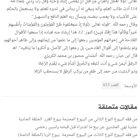
تعالى: (وَلا تَعْجَلْ بِالْقُرْآنِ مِنْ قَبْلِ أَنْ يُقْضَى إِلَيْكَ وَحْيُهُ وَقُلْ رَبِّ زِدْنِي عِلْماً) طه:
114 أدبُ طالب العلم، وأنه ينبغي له أن يتأنى في تدبره للعلم، ولا يستعجل بالحكم
على الأشياء، ولا يعجب بنفسه، ويسأل ربه العلم النافع والتسهيل”.
وقال رحمه الله: “قوله تعالى: (لَوْلا إِذْ سَمِعْتُمُوهُ ظَنَّ الْمُؤْمِنُونَ وَالْمُؤْمِنَاتُ بِأَنفُسِهِمْ
خَيْراً وَقَالُوا هَذَا إِفْكٌ مُبِينٌ) النور: 12، هذا إرشاد منه لعباده إذا سمعوا الأقوال
القادحة في إخوانهم المؤمنين رجعوا إلى ما علموا من إيمانهم، وإلى ظاهر أحوالهم،
ولم يلتفتوا إلى أقوال القادحين، بل رجعوا إلى الأصل، و أنكروا ما ينافيه”. اهـ
قال ابن حبان رحمه الله: أنشدني منصور بن محمد الكريزي:
الـرفقُ أيـمنُ شـيءٍ أنت تَتْبَعُه والـخُرقُ أشأمُ شيء يُقْدِم الرَّجُلا
وذو الـتثبت مـن حمد إلى ظفرٍ من يركبِ الرفقَ لا يستحقبِ الزللا
العدد 053
الأوسمة:
مقالات متعلقة
من فقه البيوع النوع الثاني من البيوع المحرمة بيوع الغرر: الحلقة الحادية
عشرة نهي المشتري عن بيع ما اشتراه قبل قبضه ياسين رخصي
من فقه البيوع النوع الثالث من البيوع المحرمة: بيوع الربا (الحلقة الثامنة)