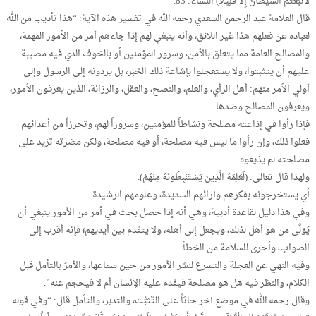
لاتَّبَعْتُمْ الشَّيْطَانَ إِلاَّ قَلِيلاً) النساء: 83.
قال العلامة عبد الرحمن السعدي رحمه الله في تفسير هذه الآية: “هذا تأديب من الله
لعباده عن فعلهم هذا غير اللائق، وأنه ينبغي لهم إذا جاءهم أمر من الأمور المهمة،
والمصالح العامة مما يتعلق بالأمن، وسرور المؤمنين أو بالخوف الذي فيه مصيبة
عليهم أن يتثبتوا، ولا يستعجلوا بإشاعة ذلك الخبر، بل يردونه إلى الرسول وإلى
أولي الأمر منهم: أهل الرأي، والعلم، والنصح، والعقل، والرزانة، الذين يعرفون الأمور،
ويعرفون المصالح وضدها.
فإذا رأوا في إذاعته مصلحة ونشاطاً للمؤمنين، وسروراً لهم، وتحرزاً من أعدائهم
فعلوا ذلك، وإن رأوا ما ليس فيه مصلحة، أو فيه مصلحة، ولكن مضرته تزيد على
مصلحته لم يذيعوه.
ولهذا قال تعالى: (لَعَلِمَهُ الَّذِينَ يَسْتَنْبِطُونَهُ مِنْهُمْ).
أي يستخرجونه بفكرهم وآرائهم السديدة، وعلومهم الرشيدة.
وفي هذا دليل لقاعدة أدبية، وهي أنه إذا حصل بحث في أمر من الأمور ينبغي أن
يُوَلَّى من هو أهل لذلك، ويجعل إلى أهله، ولا يتقدم بين أيديهم؛ فإنه أقرب إلى
الصواب، وأحرى للسلامة من الخطأ.
وفيه النهي عن العجلة والتسرع لنشر الأمور من حين سماعها، والأمرُ بالتأمل قبل
الكلام، والنظر فيه هل هو مصلحة فيقدم عليه الإنسان أم لا فيحجم عنه”.
وقال رحمه الله في موضع آخر حاثاً على التَّثبُّت، والتدبر، والتأمل قال: “وفي قوله