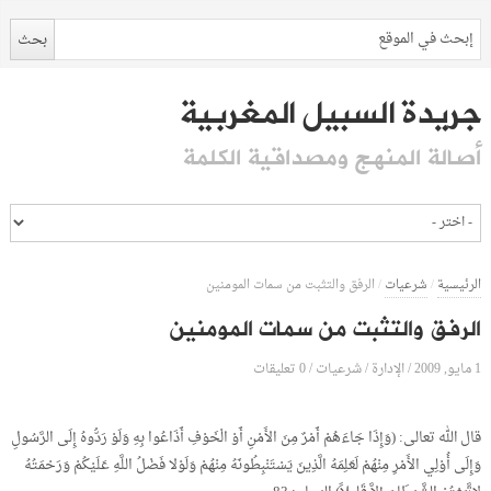
جريدة السبيل المغربية
أصالة المنهج ومصداقية الكلمة
الرئيسية
/
شرعيات
/
الرفق والتثبت من سمات المومنين
الرفق والتثبت من سمات المومنين
1 مايو, 2009
الإدارة
0 تعليقات
/
/
شرعيات
/
قال الله تعالى: (وَإِذَا جَاءَهُمْ أَمْرٌ مِنَ الأَمْنِ أَوْ الْخَوْفِ أَذَاعُوا بِهِ وَلَوْ رَدُّوهُ إِلَى الرَّسُولِ
وَإِلَى أُوْلِي الأَمْرِ مِنْهُمْ لَعَلِمَهُ الَّذِينَ يَسْتَنْبِطُونَهُ مِنْهُمْ وَلَوْلا فَضْلُ اللَّهِ عَلَيْكُمْ وَرَحْمَتُهُ