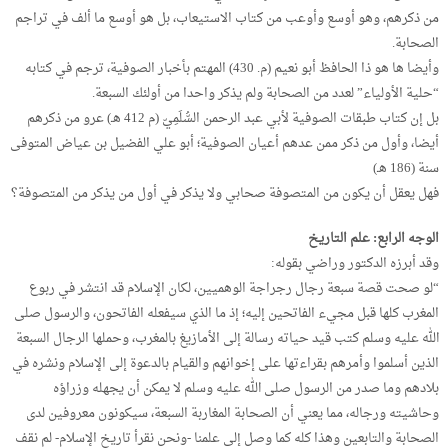
من ذكرهم، وهو أوسع وأوعب من كتاب الاستيعاب، بل هو أوسع ما ألف في تراجم
الصحابة.
وأيضا ها هو ذا الحافظ أبو نعيم (م. 430) المهتم بأخبار الصوفية، ترجم في كتابه
“حلية الأولياء” لعدد من الصحابة ولم يذكر واحدا من أولئك السبعة.
بل إن كتاب طبقات الصوفية لأبي عبد الرحمن السُّلَمِيّ (م 412 هـ) عرو من ذكرهم
أيضا، وأول من ذكر ممن عدهم أعيان الصوفية؛ أبو علي الفضيل بن عياض المتوفى
سنة (186 هـ)
فهل يعقل أن يكون من المتصوفة صحابي ولا يذكر في أول من يذكر من المتصوفة؟
الوجه الرابع: علم التاريخ
وقد أبرزه الدكتور وراضي بقوله:
“لو صحت قصة سبعة رجال رجراجة الوهميين، لكان الإسلام قد انتشر في ربوع
المغرب كلها قبل مجيء الفاتحين إليه؛ إذ ما الذي سيفعله الفاتحون، والرسول صلى
الله عليه وسلم كتب قيد حياته رسالة إلى الأمازيغ بالمغرب، وحملها الرجال السبعة
الذين أسلموا وأمرهم بقراءتها على إخوانهم والقيام بالدعوة إلى الإسلام ونشره في
بلادهم وما صدر من الرسول صلى الله عليه وسلم لا يمكن أن يجهله وزراؤه
وحاشيته ورجاله، مما يعني أن الصحابة المغاربة السبعة، سيكونون معروفين لدى
الصحابة والتابعين وهذا كله كما وصل إلى علمنا -ونحن نقرأ تاريخ الإسلام- لم نقف