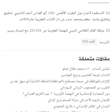
ــــــــــــــــــــــــــــــــــــــــــ
[1] الاستقصا لأخبار دول المغرب الأقصى. 1/82. أبو العباس أحمد الناصري. تحقيق
وتعليق ولديه: جعفر ومحمد. صدر عن دار الكتاب المغربية عام 1954م.
[2] عرقلة الفكر الظلامي الديني للنهضة المغربية ص. 224-225. مع تصرف يسير.
العدد 058
الأوسمة:
مقالات متعلقة
تمكين النساء…!! د.محمد طلال لحلو
الشتاء غنيمة العابدين وربيع المؤمنين
الإلزام بالموافقة في صحة مصطلح ‫(‏المراهقة‬) (الحلقة الثانية) أبو سهل طه بن
الطيب بن المحجوب الزياتي السوداني
دور الحضارة الإسلامية في النهضة الأوربية أ. عبد الكريم العساتي*
الإيمان باليوم الآخر في حياة المسلم نبيل كزناي
الزمـان في الفكـر الإنسـاني ذ طارق الحمودي