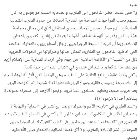
عليه.
و”حتى عندما حضر الفاتحون إلى المغرب، والصحابة السبعة موجودون به، كان
عليهم تجنب المواجهات الساخنة مع المغاربة انطلاقا من حدود المغرب الشمالية
الحالية؛ إذ أنهم سوف يجدون ترحابا وحسن استقبال لائق لدى رجال رجراجة
هؤلاء الذين يفترض أنهم قد قطعوا أشواطا بعيدة في إقناع الكثيرين باعتناق
الإسلام، وبما أن الرجال السبعة الرجراجيين رجال أسطوريون، فالمعارك الطاحنة
التي خاضها الفاتحون مع المغاربة، تتمثل حدتها وضراوتها في الجولات الحربية
لكل من “كسيلة” و”الكاهنة الداهية” من جهة، وفي ارتداد المغاربة عن الإسلام أزيد
من عشر مرات كما ورد عند ابن خلدون في “كتاب العبر” من جهة ثانية.
و”في ولاية عقبة بن نافع الثانية على المغرب، وهي الولاية التي قُتل أثناءها، توجه
إلى بلاد درعة وسوس، فلقيه جموع البربر فاقتتلوا قتالا شديدا، ثم انهزمت البربر
بعد حروب صعبة، وقتلهم المسلمون قتلا ذريعا، وتبعوا آثارهم إلى صحراء لمتونة، لا
يلقاهم أحد إلا هزموه” (1)
و”عند الطبري في “تاريخ الأمم والملوك”، وعند ابن كثير في “البداية والنهاية”،
وعند ابن الأثير في “الكامن”، وعند ابن عذارى المراكشي في “البيان المغرب”، وعند
الناصري في “الاستقصا”، وعند ابن خلدون في كتاب “العبر”، لا أثر للرجراجيين
السبعة في نشر الإسلام بالمغرب، ولا أثر لقصة اتصالهم بالمختار صلى الله عليه
وسلم.