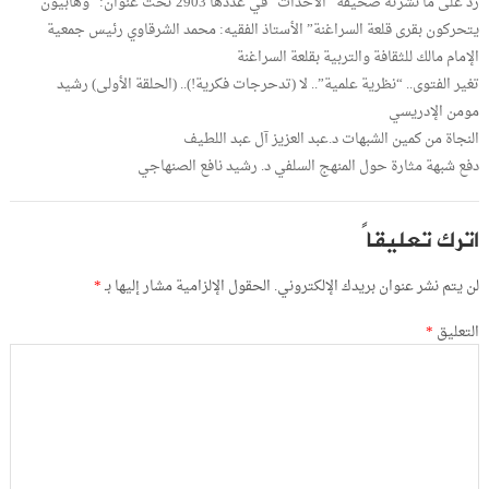
رد على ما نشرته صحيفة “الأحداث” في عددها 2903 تحت عنوان: “وهابيون
يتحركون بقرى قلعة السراغنة” الأستاذ الفقيه: محمد الشرقاوي رئيس جمعية
الإمام مالك للثقافة والتربية بقلعة السراغنة
تغير الفتوى.. “نظرية علمية”.. لا (تدحرجات فكرية!).. (الحلقة الأولى) رشيد
مومن الإدريسي
النجاة من كمين الشبهات د.عبد العزيز آل عبد اللطيف
دفع شبهة مثارة حول المنهج السلفي د. رشيد نافع الصنهاجي
اترك تعليقاً
لن يتم نشر عنوان بريدك الإلكتروني.
الحقول الإلزامية مشار إليها بـ
*
التعليق
*