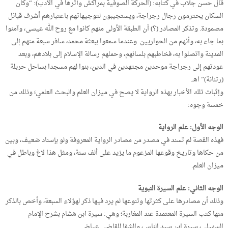
قال حسن جلاب في كتابه: (الحركة الصوفية بمراكش وأثرها في الأدب): “وكان
السكان يحترمون رجال رجراجة، ويستجيبون لتوجيهاتهم باعتبارهم أشرف قبائل
مصمودة. وتذكر المصادر (؟) أن الطبقة الأولى منهم كانوا مع روح الله عيسى، وآمنوا
بما جاء به، وأنهم من الحواريين. وعندما سمعوا ببعثة محمد، سافر سبعة منهم إلى
المدينة واتصلوا به، فخاطبهم بلسانهم، وحملهم رسالة الإسلام إلى بلادهم، وبعد
عودتهم إلى رجراجة موحدين مجتهدين في الدين، بنوا لهم مسجدا بساحل حربلة
(رتنانة)” اهـ.
وإثبات تلك الأخبار بهذه الرواية لا يصح في ميزان العلم والبحث العلمي؛ وذلك من
خمسة وجوه:
الوجه الأول: علم الرواية
فهذه القصة لم تسند في مصدر من مصادر الرواية المعروفة ولو بإسناد ضعيف، وبين
من حكاها وتاريخ وقوعها المزعوم ما يزيد على ألف سنة، ومثل هذا لاغ وباطل في
ميزان العلم.
الوجه الثاني: علم السيرة النبوية
وذلك أن مصادرها على كثرتها وتنوعها لم يرد فيها ذكر لهؤلاء السبعة، وأخص بالذكر
منها كتب السيرة المعتمدة عند المغاربة؛ وهي: سيرة ابن هشام بشرح الإمام
السهيلي، سيرة ابن سيد الناس، والشفا للقاضي عياض.