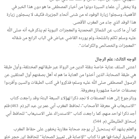
ولا يخفى أن علماء السيرة دونوا من أخبار المصطفى ما هو دون هذا الخبر في
الأهمية، وسجلوا زيارة الوفود له من شتى أنحاء الجزيرة، فكيف لا يسجلون زيارة
هذا الوفد الذي جاء من المغرب الأقصى.
كما أن ما كتب عن الشمائل المحمدية والمعجزات النبوية لم يذكر فيه أنه صلى الله
عليه وسلم تكلم بالشلحة، ولم يورده القاضي عياض في الباب الرابع من شفائه
“المعجزات والخصائص والكرامات”.
الوجه الثالث: علم الرجال
اعتنى السلف عناية خاصة بنقلة الدين من الرواة عبر طبقاتهم المختلفة، وأول طبقة
هي طبقة الصحابة، الذين أخذوا من العناية ما هم له أهل بصفتهم أول المتلقين عن
الرسول المصطفى صلى الله عليه وسلم؛ فذكِروا في كتب الطبقات والسير، وأفردوا
بمصنفات خاصة مشهورة ومعروفة.
وبالرجوع إلى هذه المصنفات لا نجد ذكرا لهؤلاء السبعة البتة؛ وقد راجعت كتاب
“الاستيعاب في معرفة الأصحاب”، لحافظ المغرب أبي عمر بن عبد البر (م. 463) فلم
أجد ذكرا لواحد منهم، كما راجعت كتاب “الاستدراك على الاستيعاب” للحافظ أبي
إسحاق الطليطلي (م. 544).
والعلم يشهد أنه يستحيل أن يوجد صحابة مغاربة يخفون على حفاظ المغرب
والمشرق أيضا؛ فها هو ذا كتاب “الإصابة في تمييز الصحابة” للحافظ ابن حجر خلو