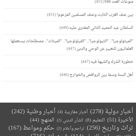
منوعات العدد 046
(451)
بين عنف الغرب الثابت وعنف المسلمين المزعوم!
(451)
السلطان عبد الحميد الثاني المفترى عليه
(449)
"الميثولوجيا".. "الثيولوجيا".. "الفيلولوجيا".. "الميثات".. مصطلحات يستعملها
العلمانيون للتعبير عن الوحي والدين
(447)
خطورة الشرك والشبهة فيه
(447)
أهل السنة وسط بين الروافض والخوارج
(446)
أخبار دولية
(278)
أخبار وطنية
(242)
أخبار مغاربية
(4)
الأخيرة
(51)
المنهج
(44)
التعليم
(8)
الشأن الديني
(2)
تراث وتاريخ
(256)
حكم ومواعظ
(167)
تراجم وأعلام
(2)