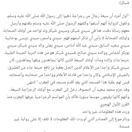
شيكر):
“أول أمره أن سبعة رجال من رجراجة ذهبوا إلى رسول الله صلى الله عليه وسلم،
وتقول الرواية أنهم أسلموا وكلمهم الرسول صلى الله عليه وسلم بلغتهم وأرسل
معهم رسالة دفنت هنا في سيدي شيكر، وسيدي شيكر ولد لواحد من أولئك الصحابة،
وأولئك الصحابة لا بأس أن نذكر اسمهم فهم: سيدي واسمن، سيدي عيسى بوخابية
سيدي سعيد السابق، سيدي عبد الله أدناس، سيدي يعلى والد سيدي شيكر، سيدي
بوبكر أشماس ووالده سيدي صالح، فسيدي شيكر هو من هذه التربة الجيدة الطيبة،
حينما مات والده ومات أولئك السبعة الذين كانوا يجاهدون وبقوا يجاهدون، كان
سيدي شيكر واحدا من الأعلام الذين اتصل بعقبة بن نافع حينما جاء من المشرق،
بالجيش الإسلامي وكان واحدا من قادته الأعلام وواحدا من صحابته وأصحابه،
فبنى لهم عقبة هذا المسجد الذي يعد أقدم مسجد في المغرب” انتهى
وقد جزم محمد سعيد أن التصوف دخل إلى المغرب مع أولئك الرجراجة السبعة،
وأنهم كانوا يقيمون موسما سنويا، فأكد بأن المواسم الرجراجية عرفها المغرب منذ
القرن الأول الهجري.
وردد هذه المعلومات غير واحد.
وبالرجوع إلى المصادر التي أوردت تلك المعلومات لا نقف إلا على رواية غير
مسندة: