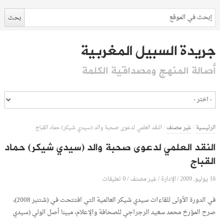
جريدة السبيل المغربية
أصالة المنهج ومصداقية الكلمة
الرئيسية
/
غير مصنف
/
النقد العلمي لدعوى صحبة والد (سيدي شيكر) حماد القباج
النقد العلمي لدعوى صحبة والد (سيدي شيكر) حماد
القباج
16 يوليو, 2009
الإدارة
0 تعليقات
/
/
غير مصنف
/
في الدورة الأولى للقاءات سيدي شيكر العالمية التي افتتحت في (شتنبر 2008)،
صرح المؤرخ محمد سعيد الرجراجي للصحافة والإعلام، مبينا أصل الولي (سيدي