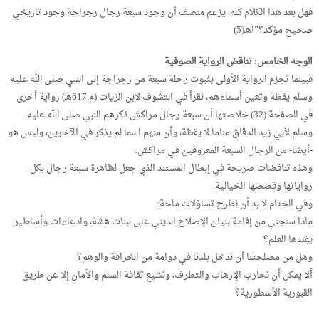
فهل بعد هذا الكلام كله، يزعم منصف أن وجود سبعة رجال رجراجة وجود تاريخي
صحيح مؤكد؟”اهـ(5)
الوجه الخامس: تناقض الرواية الصوفية
فبينما تجزم الرواية الأولى بثبوت رحلة سبعة من رجراجة إلى النبي صلى الله عليه
وسلم يقظة وتعين أسماءهم، نقرأ في التشوف لابن الزيات (م.617هـ) رواية أخرى
في الصفحة (32) خلاصتها أن سبعة رجال مراكش ذكرهم النبي صلى الله عليه
وسلم لأبي زيد الدقاق مناما لا يقظة، وأن منهم اسما لم يذكر في الآخرين، وليس هو
-أيضا- من الرجال السبعة المعروفين في مراكش.
وهذه تناقضات صريحة في إبطال المستند الذي جعل لظاهرة سبعة رجال بكل
رواياتها وقصصها الخيالية.
وفي الختام لا بد أن نطرح تساؤلات ملحة:
ماذا سنجني من إقامة بنيان الإصلاح الديني على لبنات هشة، وادعاءات وأساطير
يفندها العلم؟
وهل من مصلحتنا أن ندخل بلدنا في دوامة من الخرافة والوهم؟
ألا يمكن أن نحارب الإرهاب والتطرف، ونشيع ثقافة السلم والأمان إلا عن طريق
القبورية الأسطورية؟