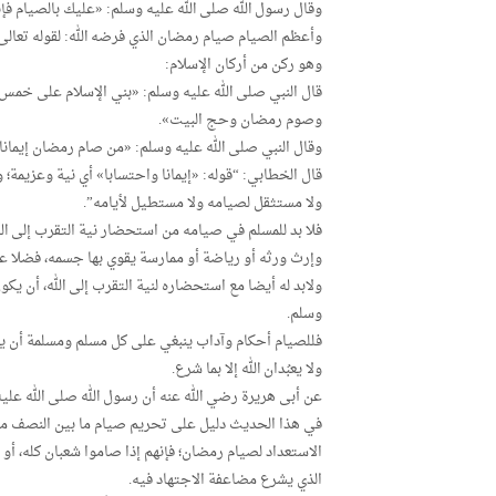
وقال رسول الله صلى الله عليه وسلم: «عليك بالصيام فإنه
وأعظم الصيام صيام رمضان الذي فرضه الله: لقوله تعا
وهو ركن من أركان الإسلام:
قال النبي صلى الله عليه وسلم: «بني الإسلام على خمس: شها
وصوم رمضان وحج البيت».
وقال النبي صلى الله عليه وسلم: «من صام رمضان إيمانا و
قال الخطابي: “قوله: «إيمانا واحتسابا» أي نية وعزيمة؛ و
ولا مستثقل لصيامه ولا مستطيل لأيامه”.
فلا بد للمسلم في صيامه من استحضار نية التقرب إلى الله
وإرث ورثه أو رياضة أو ممارسة يقوي بها جسمه، فضلا عن
ولابد له أيضا مع استحضاره لنية التقرب إلى الله، أن ي
وسلم.
فللصيام أحكام وآداب ينبغي على كل مسلم ومسلمة أن يعلماه
ولا يعبُدان الله إلا بما شرع.
عن أبى هريرة رضي الله عنه أن رسول الله صلى الله علي
في هذا الحديث دليل على تحريم صيام ما بين النصف من شع
الاستعداد لصيام رمضان؛ فإنهم إذا صاموا شعبان كله، أو
الذي يشرع مضاعفة الاجتهاد فيه.