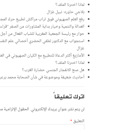
لماذا اخترنا الملف؟
بلاجي حاوره: نبيل غزال
رفع العلم الصهيوني فوق تراب مراكش تطبيع حرك المجت
العدالة والتنمية وخيار بداية المشاورات من الصفر “قر
حوار مع رئيسة الجمعية المغربية للشباب الفعال من أج
استجواب مع الدكتور لطفي الحضري أخصائي علم النفس 
غزال
الأمازيغ أكثر الدعاة للتطبيع مع الكيان الصهيوني في الع
لماذا اخترنا الملف؟
هل صنع الانفجار الجنسي حضارة الغرب؟
أحاديث ضعيفة وموضوعة في شأن الصحابة محمد برع
اترك تعليقاً
لن يتم نشر عنوان بريدك الإلكتروني.
الحقول الإلزامية مشا
التعليق
*