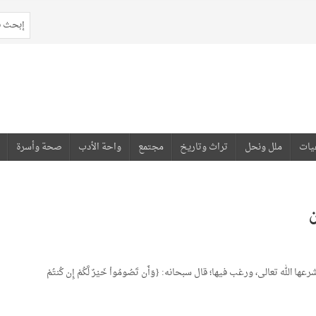
يات
ملل ونحل
تراث وتاريخ
مجتمع
واحة الأدب
صحة وأسرة
له تعالى، ورغب فيها؛ قال سبحانه: {وَأَن تَصُومُواْ خَيْرٌ لَّكُمْ إِن كُنتُمْ