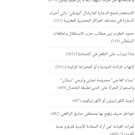
واستغلالها من طرف اليهود إعداد إبراهيم بيدون
(675)
الاستعمار شجع الدعارة المارشال "ليوطي" باني أحياء
الدعارة في مختلف المراكز الحضرية المغربية
(522)
حدود المغرب بين مطالب حزب الاستقلال وتطلعات
السلطان
(518)
ماذا يترتب على الطعن في الصحابة؟
(503)
إلتهاب الزائدة الدودية ( أو المصرانة الزايدة )
(501)
"سناء العاجي" محرومة تحثي وترمي "نيشان"
واستمرار الجرأة على الدين لطيفة الخصال
(489)
أدوية الكورتيزون أو الكورتيكويد
(487)
خواطر صيف يلهج بها مصطفى صادق الرافعي
(482)
ثمرات العبادة "من أراد السعادة الأبدية فليلزم عتبة
العبودية"
(480)