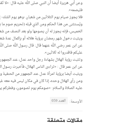
وعن أبي هريرة أيضا أن النبي صلى الله عليه قال: «لا تَ
فليصمه».
فلا يجوز صيام يوم الثلاثين من شعبان -وهو يوم الشك- إذا
ويُستثنى من هذا الحكم ومن الذي قبله (تحريم صوم ما ب
الخميس، فإنه يجوز له أن يصومها ولو بعد النصف من شعب
ويثبت دخول شهر رمضان برؤية هلاله أو بإكمال عدة شعب
عن ابن عمر رضي الله عنهما قال: قال رسول الله صلى الله
عليكم فاقدروا له ثلاثين».
وتثبت رؤية الهلال بشهادة رجل واحد عدل، عند الجمهور:
عن ابن عمر قال : «تراءى الناس الهلال، فأخبرت رسول ال
ويثبت أيضا برؤية امرأة عدل عند الجمهور من الحنفية وا
ومن رأى الهلال وحده، إذا كان في مكان ليس فيه معه غيره 
عليه الصلاة والسلام: «صومكم يوم تصومون، وفطركم 
العدد 059
الأوسمة:
مقالات متعلقة