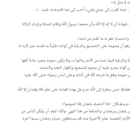
 لا مثل له»
لى: «وما تقرب إلي عبدي بشيء أحب إلي مما افترضته عليه…».
دة أن لا إله إلا الله وأن محمدا رسول الله وإقام الصلاة وإيتاء الزكاة
احتسابا غفر له ما تقدم من ذنبه».
هو أن يصومه على التصديق والرغبة في ثوابه، طيِّبةً به نفسه، غير كاره له
 والرغبة فيما عنده من الأجر والثواب، ولا يكون صومه مجرد عادة ألفها
 كونه يحرم عليه أن يصوم للتسميع وإظهار التعبد والتنسك.
كون صومه وفق ما شرعه الله في كتابه وعلى لسان رسوله صلى الله عليه
ا حتى يتقربا إلى الله عز وجل بهذه العبادة على علم. فلا يعبُدان إلا الله
ه وسلم قال: «إذا انتصف شعبان فلا تصوموا».
بان ورمضان، والحكمة من هذا النهي -والله اعلم- أن يُمَكّن الناس من
 الأيام الخمسة عشر الأخيرة منه، قد يستثقلون صيام رمضان، سيما آخره