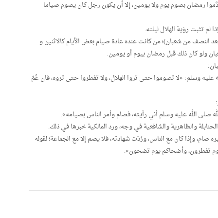
قدَّموا رمضان بصوم يوم ولا يومين، إلا أن يكون رجل كان يصوم صياما
 لم تثبت رؤية الهلال ليلته.
عد النصف من شعبان)؛ من كانت عنده عادة صيام بعض الأيام كالاثنين و
ان ولو كان ذلك قبل رمضان بيوم أو يومين.
ان:
 عليه وسلم: «لا تصوموا حتى تروا الهلال، ولا تفطروا حتى تروه، فان غُمّ
له صلى الله عليه وسلم أني رأيته، فصام وأمر الناس بصيامه».
لحنابلة والظاهرية والشافعية في وجه، ورد المالكية خبرها في ذلك.
صام، وإذا كان مع الناس، ورُدّت شهادته، فلا يصم إلا مع الجماعة؛ لقوله
يوم تفطرون، وأضحاكم يوم تضحون».