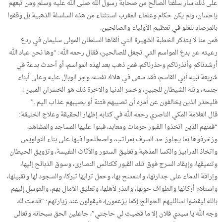
على ذلك سار سلفنا الصالح من صحابة رسول الله صلى الله عليه وسلم ومن تبعهم
بإحسان، ولم يكن حكام وعلماء المغرب استثناء من هذه السلسلة الذهبية بل وقفوا
بالمرصاد للغلو في تعظيم الأولياء والصالحين.
فمن منا لا يتذكر الخطبة الشهيرة التي ألقاها السلطان المولى سليمان في ردع
رعيته عن بدع المواسم التي تجعل للصالحين، فقال رحمه الله: “وها نحن عباد الله
أرشدناكم وأنذرناكم وحذرناكم، فمن ذهب بعد لهذه المواسم، أو أحدث بدعة في
شريعة نبيه أبي القاسم، فقد سعى في هلاك نفسه، وجر الوبال عليه وعلى أبناء
جنسه، وتله الشيطان للجبين، وخسر الدنيا والآخرة ذلك هو الخسران المبين ،
فليحذر الذين يخالفون عن أمره أن تصيبهم فتنة أو يصيبهم عذاب اليم .”
قال العلامة المكي الناصري رحمه الله في كتابه إظهار الحقيقة وعلاج الخليقة:
“فمنهم الذين اتخذوا القبور حرمات ومعابد، فبنوا عليها المساجد والمشاهد،
وزخرفوها بما يجاوز حد السرف بمراتب، واصطلحوا فيها على بناء النواويس
واتخاذ الدرابيز والكسا المذهبة وتعليق الستور والأثاث النفيسة، وتزويق الحيطان
وتنميقها، وإيقاد السرج فوق تلك القبور ككنائس النصارى، وسوق الذبائح إليها،
وإراقة الدماء على جدارنها، والتمسح بها، وحمل ترابها تبركا، والسجود لها وتقبيلها،
واستلام أركانها والطواف حولها، والنذر لأهلها، وتعليق الآمال بهم، والتوسل إليهم
بالله ليقضوا لسائليهم الحوائج (كما يزعمون)، فيقولون عند زيارتهم: “قدمت لك
وجه الله يا سيدي فلان إلا ما قضيت لي حاجتي”، جاعلين الحق سبحانه وتعالى