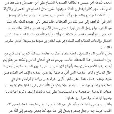
مَحمد -فتحا- ابن عيسى والطائفة المنسوبة للشيخ علي ابن حمدوش وغيرهما من
الطوائف الذين كانوا يفعلون أفعالا لا يقبلها الشرع مثل الشطح في الأسواق والأزقة
على نغمات المزامير والطبول، وأكل اللحم النيئ وضرب الرؤوس بشواقر، وجعل
النار في أفواههم إلى غير ذلك من الموبقات، فقد سعى بكل جهوده لقطع دابر ذلك
من المغرب ولم يهمل السعي وراءه حتى صدر الأمر بمنعه من جلالة الملك محمد
الخامس عام أربعة وخمسين وثلاثمائة وألف وأراح الله من ذلك البلاد والعباد. (سل
النصال وإتحاف المطالع لعبد السلام بن عبد القادر بن سودة موسوعة أعلام المغرب
9/3383).
وقال الأمين العام السابق لرابطة علماء المغرب العلامة عبد الله كنون: “وقد كان من
جراء استفحال هذا الاعتقاد الفاسد.. ورسوخه في أذهان الناس وتمكنه من عقولهم
أن زخرفوا الأضرحة وزينوها بأنواع الزينة، وبنوا على القبور القبب العالية وألبسوها
حلل الديباج والخز المذهبة التي أقل ما فيها أنها عين التبذير والإسراف المذمومين
شرعا وعقلا.. فجاء هذا الفعل داعيا أقوى للعوام على زيادة الإفراط والغلو في
تعظيمها واحترامها بمعنى عبادتها وإشراكها مع الله تعالى في الخلق والرزق وسائر
صفات الألوهية المختصة به والمستحيلة على غيره، فصلوا إليها، وقربوا لها قربانا،
ونذروا لها نسكا وقدموا إليها هدايا.
وأنا بعين رأسي شاهدت والله علي من الشاهدين الرجل لما وقف تجاه إحدى تلك
القبب خرسا جدا وجعل يدعو ويتبتل إلى صاحبها كما يتبتل ويدعو إلى الله عز