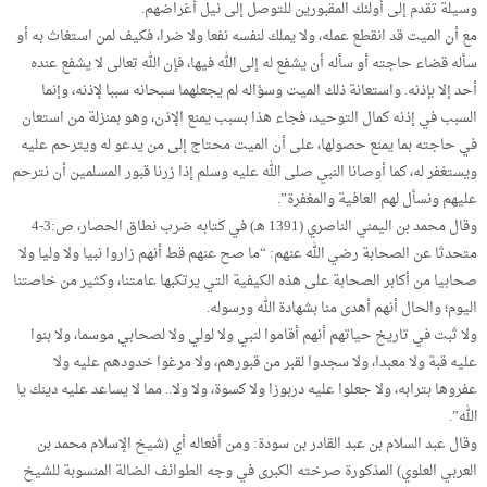
وسيلة تقدم إلى أولئك المقبورين للتوصل إلى نيل أغراضهم.
مع أن الميت قد انقطع عمله، ولا يملك لنفسه نفعا ولا ضرا، فكيف لمن استغاث به أو
سأله قضاء حاجته أو سأله أن يشفع له إلى الله فيها، فإن الله تعالى لا يشفع عنده
أحد إلا بإذنه. واستعانة ذلك الميت وسؤاله لم يجعلهما سبحانه سببا لإذنه، وإنما
السبب في إذنه كمال التوحيد، فجاء هذا بسبب يمنع الإذن، وهو بمنزلة من استعان
في حاجته بما يمنع حصولها، على أن الميت محتاج إلى من يدعو له ويترحم عليه
ويستغفر له، كما أوصانا النبي صلى الله عليه وسلم إذا زرنا قبور المسلمين أن نترحم
عليهم ونسأل لهم العافية والمغفرة”.
وقال محمد بن اليمني الناصري (1391 هـ) في كتابه ضرب نطاق الحصار، ص:3-4
متحدثا عن الصحابة رضي الله عنهم: “ما صح عنهم قط أنهم زاروا نبيا ولا وليا ولا
صحابيا من أكابر الصحابة على هذه الكيفية التي يرتكبها عامتنا، وكثير من خاصتنا
اليوم؛ والحال أنهم أهدى منا بشهادة الله ورسوله.
ولا ثبت في تاريخ حياتهم أنهم أقاموا لنبي ولا لولي ولا لصحابي موسما، ولا بنوا
عليه قبة ولا معبدا، ولا سجدوا لقبر من قبورهم، ولا مرغوا خدودهم عليه ولا
عفروها بترابه، ولا جعلوا عليه دربوزا ولا كسوة، ولا ولا.. مما لا يساعد عليه دينك يا
الله”.
وقال عبد السلام بن عبد القادر بن سودة: ومن أفعاله أي (شيخ الإسلام محمد بن
العربي العلوي) المذكورة صرخته الكبرى في وجه الطوائف الضالة المنسوبة للشيخ