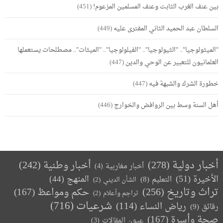
بين عنف الغرب الثابت وعنف المسلمين المزعوم!
(451)
السلطان عبد الحميد الثاني المفترى عليه
(449)
"الميثولوجيا".. "الثيولوجيا".. "الفيلولوجيا".. "الميثات".. مصطلحات يستعملها
العلمانيون للتعبير عن الوحي والدين
(447)
خطورة الشرك والشبهة فيه
(447)
أهل السنة وسط بين الروافض والخوارج
(446)
أخبار دولية
(278)
أخبار وطنية
(242)
أخبار مغاربية
(4)
الأخيرة
(51)
المنهج
(44)
التعليم
(8)
الشأن الديني
(2)
تراث وتاريخ
(256)
حكم ومواعظ
(167)
تراجم وأعلام
(2)
(716)
شرعيات
رياض النساء
(114)
رقائق
(9)
صحة وأسرة
(167)
عيون المقالات
(3)