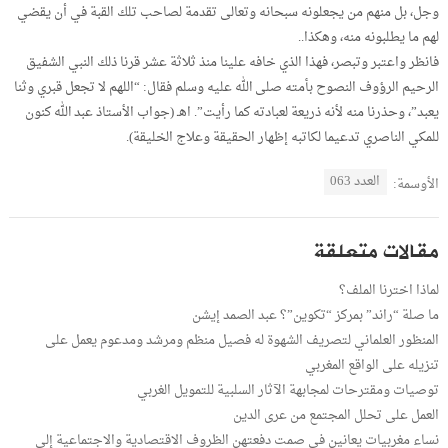
وجل، بل منهم من يجعلونه سبحانه وتعالى تقدمة لصاحب تلك القبة في أن يقضي
لهم ما يطلبونه منه، وهكذا..
فانظر واعتبر وتبصر، فهذا الذي خافه علينا منذ ثلاثة عشر قرنا ذلك النبي الشفيق
الرحيم الرؤوف النصوح بأمته صلى الله عليه وسلم فقال: “اللهم لا تجعل قبري وثنا
يعبد”، وحذرنا منه لأنه ذريعة لعبادته كما رأيت”. اهـ (جواب الأستاذ عبد الله كنون
للمكي الناصري تدعيما لكاتبه إظهار الحقيقة وعلاج الخليقة).
العدد 063
الأوسمة:
مقالات متعلقة
لماذا اخترنا الملف؟
ما صلة “راند” بمركز “تكوين”؟ عبد الصمد إيشن
المنظور العلماني لتصريف الشهوة له فصيل منظم ومرشد ومدعوم يعمل على
تنزيله على الواقع المغربي
توصيات ومقترحات لمجابهة الآثار السلبية للتمويل الغربي
العمل على تحلل المجتمع من عرى الدين
نساء مغربيات يعانين في صمت دفعتهن الظروف الاقتصادية والاجتماعية إلى