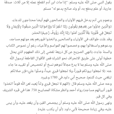
يقول النبي صلى الله عليه وسلم: “إذا مات ابن آدم انقطع عمله إلا من ثلاث: صدقة
جارية، أو علم ينتفع به، أو ولد صالح يدعو له” مسلم.
وعموم بني آدم يدخل فيهم الأولياء والصالحون فهم أيضا محتاجون للدعاء،
{وَالَّذِينَ جَاؤُوا مِن بَعْدِهِمْ يَقُولُونَ رَبَّنَا اغْفِرْ لَنَا وَلِإِخْوَانِنَا الَّذِينَ سَبَقُونَا بِالْإِيمَانِ وَلَا
تَجْعَلْ فِي قُلُوبِنَا غِلّاً لِّلَّذِينَ آمَنُوا رَبَّنَا إِنَّكَ رَؤُوفٌ رَّحِيمٌ}الحشر.
وقد غلت طوائف في الأولياء والصالحين واتخذوا قبورهم بعد موتهم مساجد،
ودعوهم واستغاثوا بهم، وخصصوا لهم المواسم والأعياد، رغم أن نصوص الكتاب
والسنة جاءت بالنهي الصريح عن كل ذريعة تفضي إلى ذلك المفهوم الذي يمثل
خطوة أولى على طريق الانحراف نحو الشرك؛ فمن الأقوال القاطعة لرسول الله
صلى الله عليه وسلم بما لا يدع مجالاً لتوهم نسخ أو تخصيص أو تقييد ما جاء
عنه: (لا تجعلوا بيوتكم قبوراً، ولا تجعلوا قبري عيداً، وصلّوا عليّ؛ فإن صلاتكم
تبلغني حيث كنتم). صحيح أبي داود في 1780 وغيره.
وعنه صلى الله عليه وسلم قال: (اللهم لا تجعل قبري وثناً يُعبد، لعن الله قوماً اتخذوا
قبور أنبيائهم مساجد) رواه أحمد وانظر مشكاة المصابيح 750. هذا في قبره الشريف
وفي كل قبر.
ونهى رسول الله صلى الله عليه وسلم أن يجصص القبر، وأن يقعد عليه، وأن يبنى
عليه، وفي زيادة صحيحة لأبي داود: (أو أن يكتب عليه).