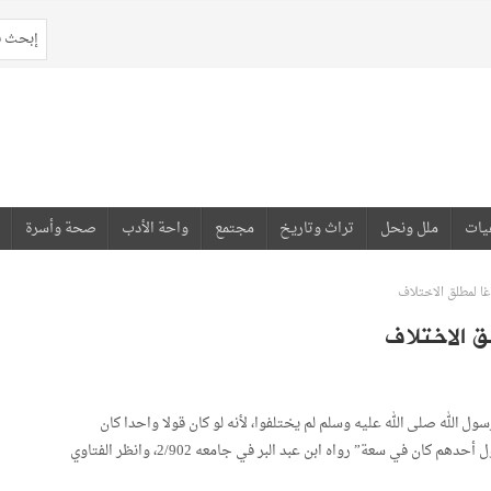
يات
ملل ونحل
تراث وتاريخ
مجتمع
واحة الأدب
صحة وأسرة
 لمطلق الاختلاف
 الاختلاف
ل الله صلى الله عليه وسلم لم يختلفوا، لأنه لو كان قولا واحدا كان
الناس في ضيق، وإنهم أئمة يقتدى بهم، ولو أخذ رجل بقول أحدهم كان في سعة” رواه ابن عبد البر في جامعه 2/902، وانظر الفتاوي