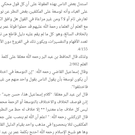
استدل بعض الناس بهذه المقولة على أن كل قول محكي عن
على العباد، وأنه توسعة على المكلفين، بغض النظر عن نو
تعارض تام أو لا؟ ومن غير مراعاة في القول هل وافق الك
مع العلم أن العلماء رحمة الله عليهم قد حملوا قولة عمر 
بالخلاف السائغ، وهو: كل ما لم يقم عليه دليل قاطع من
4/155.
ولذلك قال الحافظ بن عبد البر رحمه الله معلقا على كلمة 
العلم 2/902.
وقال إسماعيل القاضي رحمه الله: “إن التوسعة في اختل
أن يكون توسعة بأن يقول الناس بقول واحد منهم من غير 
فاختلفوا”.
قال ابن عبد البر معلقا: “كلام إسماعيل هذا، حسن جيد” جامع ب
إذن فوصف الخلاف والاختلاف بالتوسعة أو الرحمة محمو
ليس كل خلاف جاء معتبرا ** إلا خلاف له حظ من النظر
قال الزركشي رحمه الله: ” اعلم أن الله لم ينصب على جم
المكلفين، لئلا ينحصروا في مذهب واحد بقيام الدليل القاط
وها هو شيخ الإسلام رحمه الله احتج بكلمة عمر بن عبد 