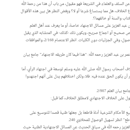
 السلف والعلماء في الشريعة فهو مقبول، من باب أن هذا من رحمة الله
ع الخلاف، هل مما يستساغ شرعا أو لا؟ وبِغض النظر هل بين هذه الأقوال
تاب والسنة أو خالفهما؟.
بن عبد العزيز على مسائل الاجتهاد خاصة، أو ما يعرف عند أهل العلم
 نص صحيح أو اجماع صريح، ويكون ذلك -كذلك- في المتشابه الذي يقبل
تعدد الأفهام والتفسيرات، ويكون ذلك في الفروع دون الأصول، وفي الجزئيات دون الكليات. انظر الاعتصام 2/168، والموافقات
عمر بن عبد العزيز رحمه الله: “هذا فيما كان طريقه الاجتهاد” جامع بيان
اف أصحاب رسول الله صلى الله عليه وسلم توسعة في اجتهاد الرأي، أما
أن يكون الحق عنده فيه: فلا، ولكن اختلافهم يدل على أنهم اجتهدوا
يان العلم 2/907.
ل على الخلاف الاجتهادي لامطلق الخلاف، كما قيل:
يع الأحكام الشرعية أدلة قاطعة بل جعلها ظنية قصدا للتوسيع على
ع” انظر تسهيل الوصول للمحلاوي 240.
العزيز رحمه الله في سياق الحديث عن المسائل الاجتهادية الظنية حيث