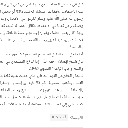
قال في معرض الجواب عمن منع الناس من فعل شيء الخلا
فيه الاجتهاد… ولهذا لما استشار الرشيد مالكا أن يحمل
رسول الله صلى الله عليه وسلم تفرقوا في الأمصار، وقد أ
وصنف رجل كتابا في الاختلاف، فقال أحمد: لا تسمه كتا
ولهذا كان بعض العلماء يقول: إجماعهم حجة قاطعة، واختلافهم 
فكلمة عمر بن عبد العزيز رحمه الله محمولة -إذن- على الأم
والتأصيل.
أما ما دل عليه الدليل الصحيح الصريح فلا يجوز مخالفته
قال شيخ الإسلام رحمه الله: “إذا تنازع المسلمون في المس
والسنة وجب اتباعه” الفتاوي 19/67.
فالحذر الحذر من الفهم الخاطئ الذي حملت عليه كلمة ع
العلماء بمذهب المصوبة الذي قال فيه أبو إسحاق الإسفرائيني
بالإضافة إلى أن هذا الفهم يفضي إلى تتبع رخص المذاهب
حزم رحمه الله الاجماع على أن ذلك فسق لا يحل، انظر الموافق
كما يفضي إلى اختيار الأشد مطلقا، أو ما عليه الأكثر أو
العدد 015
الأوسمة: