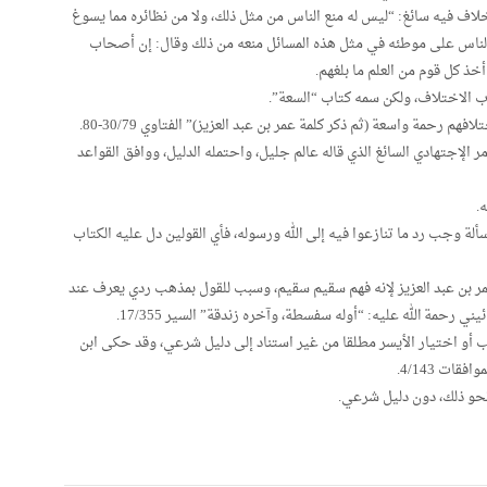
ف فيه سائغ: “ليس له منع الناس من مثل ذلك، ولا من نظائره مما يسوغ
 الناس على موطئه في مثل هذه المسائل منعه من ذلك وقال: إن أصحاب
خذ كل قوم من العلم ما بلغهم.
ب الاختلاف، ولكن سمه كتاب “السعة”.
رحمة واسعة (ثم ذكر كلمة عمر بن عبد العزيز)” الفتاوي 30/79-80.
ر الإجتهادي السائغ الذي قاله عالم جليل، واحتمله الدليل، ووافق القواعد
.
ألة وجب رد ما تنازعوا فيه إلى الله ورسوله، فأي القولين دل عليه الكتاب
مر بن عبد العزيز لإنه فهم سقيم سقيم، وسبب للقول بمذهب ردي يعرف عند
 رحمة الله عليه: “أوله سفسطة، وآخره زندقة” السير 17/355.
 أو اختيار الأيسر مطلقا من غير استناد إلى دليل شرعي، وقد حكى ابن
ات 4/143.
 نحو ذلك، دون دليل شرعي.