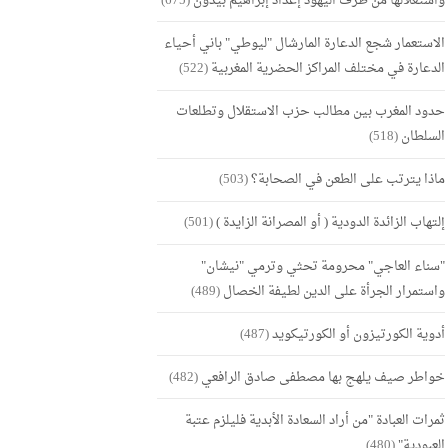
واستغلالها من طرف اليهود إعداد إبراهيم بيدون
(675)
الاستعمار شجع الدعارة المارشال "ليوطي" باني أحياء
الدعارة في مختلف المراكز الحضرية المغربية
(522)
حدود المغرب بين مطالب حزب الاستقلال وتطلعات
السلطان
(518)
ماذا يترتب على الطعن في الصحابة؟
(503)
إلتهاب الزائدة الدودية ( أو المصرانة الزايدة )
(501)
"سناء العاجي" محرومة تحثي وترمي "نيشان"
واستمرار الجرأة على الدين لطيفة الخصال
(489)
أدوية الكورتيزون أو الكورتيكويد
(487)
خواطر صيف يلهج بها مصطفى صادق الرافعي
(482)
ثمرات العبادة "من أراد السعادة الأبدية فليلزم عتبة
العبودية"
(480)