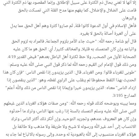
إلا أنها لا تعني بحال ذم الكثرة على سبيل الإطلاق, وإنما المقصود بها ذم الكثرة التي
قامت على الضلال والإضلال, كما يفهم منها مدح القلة التي تمسكت بالحق
والبرهان.
فأهل الإسلام في أول الدعوة كانوا قلة, ثم صاروا كثرة وهم أهل الحق, مما يدل
على أن العبرة أصالة بالحق لا بغيره.
قال أبو شامة رحمه الله: “حيث جاء الأمر بلزوم الجماعة, فالمراد به لزوم الحق
واتباعه وإن كان المتمسك به قليلا, والمخالف كثيرا, أي: الحق هو ما كان عليه
الصحابة الأول من الصحب, ولا حظ لكثرة أهل الباطل بعدهم” فيض القدير 4/19.
ومن ذلك قول الإمام ابن القيم رحمه الله لما ذكر قول النبي صلى الله عليه وسلم:
“طوبى للغرباء قالوا: ومن الغرباء, قال: الذين يزيدون إذا نقص الناس: “فإن كان هذا
الحديث بهذا اللفظ محفوظا لم ينقلب على الراوي لفظه، وهو: “الذين ينقصون إذا
ازداد الناس” معناه: الذين يزيدون خيرا وإيمانا إذا نقص الناس من ذلك والله أعلم”
المدارج 3/195.
ومما يبينه ويوضحه كذلك قوله رحمه الله: “ومن صفات هؤلاء الغرباء الذين غبطهم
النبي صلى الله عليه وسلم التمسك بالسنة إذا رغب عنها الناس، وترك ما أحدثوه
وإن كان هو المعروف عندهم، وتجريد التوحيد, وإن أنكر ذلك أكثر الناس، وترك
الانتساب إلى أحد غير الله ورسوله لا شيخ ولا طريقة ولا مذهب ولا طائفة بل
هؤلاء الغرباء منتسبوب إلى الله بالعبودية له وحده, وإلى رسوله بالاتباع لما جاء به