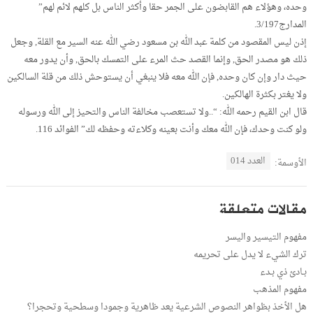
وحده، وهؤلاء هم القابضون على الجمر حقا وأكثر الناس بل كلهم لائم لهم”
المدارج3/197.
إذن ليس المقصود من كلمة عبد الله بن مسعود رضي الله عنه السير مع القلة, وجعل
ذلك هو مصدر الحق, وإنما القصد حث المرء على التمسك بالحق, وأن يدور معه
حيث دار وإن كان وحده, فإن الله معه فلا ينبغي أن يستوحش ذلك من قلة السالكين
ولا يغتر بكثرة الهالكين.
قال ابن القيم رحمه الله: “..ولا تستعصب مخالفة الناس والتحيز إلى الله ورسوله
ولو كنت وحدك، فإن الله معك وأنت بعينه وكلاءته وحفظه لك” الفوائد 116.
العدد 014
الأوسمة:
مقالات متعلقة
مفهوم التيسير واليسر
ترك الشيء لا يدل على تحريمه
بـادئ ذي بـدء
مفهوم المذهب
هل الأخذ بظواهر النصوص الشرعية يعد ظاهرية وجمودا وسطحية وتحجرا؟