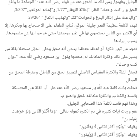
الجليل وفهمها, ومن ذلك ما اشتهر عنه من قوله رضي الله عنه: “الجماعة ما وافق
الحق وإن كنت وحدك” انظر: “إغاثة اللهفان”1/77, و”إعلام الموقعين”3/397,
“والباعث على إنكار البدع والحوادث”22, “وتهذيب الكمال” 29/264.
فهذه الكلمة عظيمة القدر جليلة الموقع, تَتَابع العلماء على الاحتجاج بها وذكرها, إلا
أن الكثير من الناس يحتجون بها في غير موضعها حتى خرجوا بها عن مقصودها,
وسبب إيرادها.
فنجد من تبنى فكرة, أو اعتقد معتقدا يدعي أنه محق وعلى الحق, مستدلا بقلة من
يسير على ذلك وكثرة المخالف له, محتجا يقول ابن مسعود رضي الله عنه: “..وإن
كنت وحدك”.
فجعل القلة والكثرة المقياس الأصلي لتمييز الحق من الباطل, ومعرفة المحق من
المبطل.
فحلت بذلك كلمة عبد الله بن مسعود رضي الله عنه على أن القلة هي المتمسكة
بالسنة والكتاب, والكثرة مخالفة للحق والصواب.
وهذا فهم فاسد لكلمة هذا الصحابي الجليل.
نعم وردت آيات كثيرة في ذم الكثرة كقوله تعالى: “وَمَا أَكْثَرُ النَّاسِ وَلَوْ حَرَصْتَ
بِمُؤْمِنِينَ”
وقوله: “وَلَكِنَّ أَكَثَرَ النَّاسِ لَا يَعْلَمُونَ”
وقوله: “وَلَكِنَّ أَكْثَرَ النَّاسِ لَا يُؤْمِنُونَ”