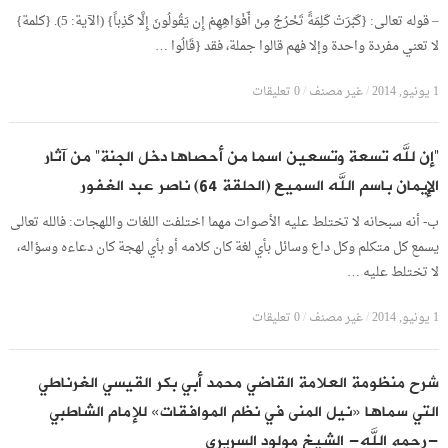
– قوله تعالى: {كَبُرَتْ كَلِمَةً تَخْرُجُ مِنْ أَفْوَاهِهِمْ إِن يَقُولُونَ إِلَّا كَذِباً} (الآية: 5). {كلمة}
لا تعني مفردة واحدة وإلا فهم قالوا جملة، فقد {قَالُوا …
1 يونيو, 2014
/
غير مصنف
/
0 تعليقات
“إن لله تسعة وتسعين اسما من أحصاها دخل الجنة” من آثار
الإيمان باسم الله السميع (الحلقة 64) ناصر عبد الغفور
ب- أنه سبحانه لا تختلط عليه الأصوات مهما اختلفت اللغات واللهجات: فالله تعالى
يسمع كل متكلم وكل داع وسائل بأي لغة كان كلامه أو بأي لهجة كان دعاءه وسؤاله،
لا تختلط عليه …
1 يونيو, 2014
/
غير مصنف
/
0 تعليقات
شرح منظومة العلامة القاضي محمد أبي بكر القيسي الغرناطي
التي سماها «نيل المنى في نظم الموافقات» للإمام الشاطبي
-رحمه الله- الشيخ مولود السريري