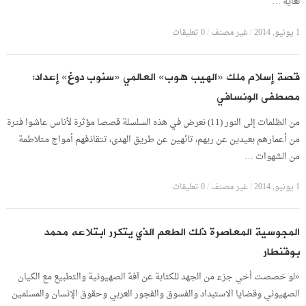
لغاية …
1 يونيو, 2014
/
غير مصنف
/
0 تعليقات
قصة إسلام ملك «الهيب هوب» العالمي «سنوب دوغ» إعداد:
مصطفى الونسافي
من الظلمات إلى النور (11) نعرض في هذه السلسلة قصصا مؤثرة لأناس عاشوا فترة
من أعمارهم بعيدين عن ربهم، تائهين عن طريق الهدى، تتقاذفهم أمواج متلاطمة
من الشهوات …
1 يونيو, 2014
/
غير مصنف
/
0 تعليقات
المجوسية المعاصرة ذلك الطعم الذي يتكرر ابتلاعه محمد
بوقنطار
«لو خصصت أخي جزء من الجهد للكتابة عن آفة الصهيونية والتطبيع مع الكيان
الصهيوني وقضايا الاستبداد والفسوق والفجور العربي وحقوق الإنسان والمسلمين