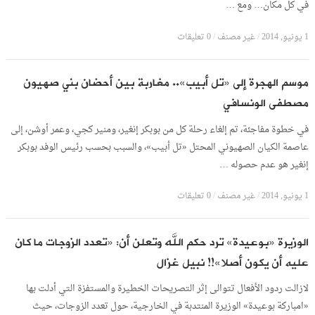
في كل مكان… ومع …
1 يونيو, 2014
/
غير مصنف
/
0 تعليقات
موسم الهجرة إلى «تل أبيب».. مغاربة بين أحضان بني صهيون
مصطفى الونسافي
في خطوة مفاجئة، تم إلغاء رحلة كل من بوبكر إنغير، ومنير كجي، وعمر أوشن، إلى
عاصمة الكيان الصهيوني المحتل «تل أبيب»، والسبب بحسب رئيس الوفد بوبكر
إنغير هو عدم حصوله …
1 يونيو, 2014
/
غير مصنف
/
0 تعليقات
الوزيرة «بوعيدة» ترد حكم الله وتعلن أن: «تعدد الزوجات ما كان
عليه أن يكون أصلا»!! نبيل غزال
لازالت ردود الأفعال تتوالى إثر التصريحات الخطيرة والمستفزة التي أدلت بها
«امباركة بوعيدة» الوزيرة المنتدبة في الخارجية، حول تعدد الزوجات، حيث