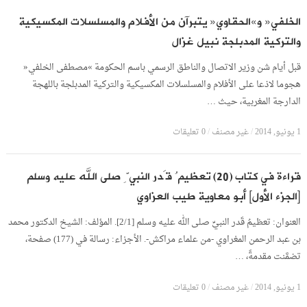
الخلفي« و»الحقاوي« يتبرآن من الأفلام والمسلسلات المكسيكية
والتركية المدبلجة نبيل غزال
قبل أيام شن وزير الاتصال والناطق الرسمي باسم الحكومة »مصطفى الخلفي«
هجوما لاذعا على الأفلام والمسلسلات المكسيكية والتركية المدبلجة باللهجة
الدارجة المغربية، حيث …
1 يونيو, 2014
/
غير مصنف
/
0 تعليقات
قراءة في كتاب (20) تعظيمُ قَدر النبيِّ صلى الله عليه وسلم
[الجزء الأول] أبو معاوية طيب العزاوي
العنوان: تعظيمُ قَدر النبيِّ صلى الله عليه وسلم [2/1]. المؤلف: الشيخ الدكتور محمد
بن عبد الرحمن المغراوي -من علماء مراكش-. الأجزاء: رسالة في (177) صفحة،
تضمَّنت مقدمةً، …
1 يونيو, 2014
/
غير مصنف
/
0 تعليقات