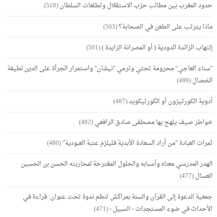
حدود المغرب بين مطالب حزب الاستقلال وتطلعات السلطان
(518)
ماذا يترتب على الطعن في الصحابة؟
(503)
إلتهاب الزائدة الدودية ( أو المصرانة الزايدة )
(501)
"سناء العاجي" محرومة تحثي وترمي "نيشان" واستمرار الجرأة على الدين لطيفة
الخصال
(489)
أدوية الكورتيزون أو الكورتيكويد
(487)
خواطر صيف يلهج بها مصطفى صادق الرافعي
(482)
ثمرات العبادة "من أراد السعادة الأبدية فليلزم عتبة العبودية"
(480)
الهدر المدرسي معناه وأسبابه والحلول المقترحة لمحاربته الحسن بن الحسين
العسال
(477)
جمعية الدعوة إلى القرآن والسنة بمراكش تنظم ندوة تحت عنوان: قراءة في
الأحداث في ضوء المستجدات - السبيل -
(471)