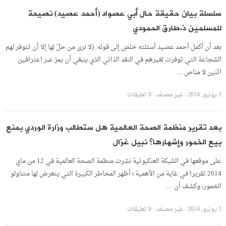
سلسلة بيان حقيقة حال أبي عصواد (أحمد عصيد) نصيحة
للمسلمين ذ.طارق الحمودي
بعد أن أكمل أحمد عصيد أسئلته خلص إلى قوله: (لا نرى من حلّ لها إلا أن تتوفر لهم
الشجاعة التي توفرت لغيرهم في النقد الذاتي الذي ينبغي أن يمرّ عبر اعترافين
اثنين لا مناص …
1 يونيو, 2014
/
غير مصنف
/
0 تعليقات
بعد تقرير منظمة الصحة العالمية هل ستطالب وزارة الوردي بمنع
بيع الخمور وإشهارها؟ نبيل غزال
على موقعها في الشبكة العنكبوتية نشرت منظمة الصحة العالمية في 12 من ماي
2014 تقريرا في غاية من الأهمية ؛ أظهر المخاطر الكبيرة التي يتعرض لها متناولو
الخمور، وكشف أن …
1 يونيو, 2014
/
غير مصنف
/
0 تعليقات