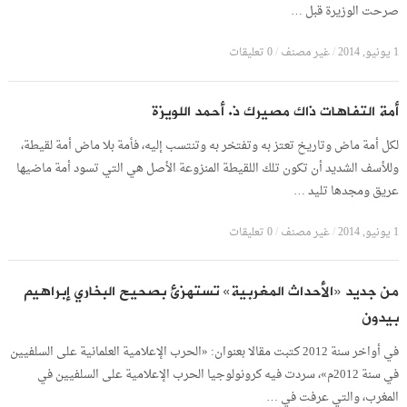
صرحت الوزيرة قبل …
1 يونيو, 2014
/
غير مصنف
/
0 تعليقات
أمة التفاهات ذاك مصيرك ذ. أحمد اللويزة
لكل أمة ماض وتاريخ تعتز به وتفتخر به وتنتسب إليه، فأمة بلا ماض أمة لقيطة،
وللأسف الشديد أن تكون تلك اللقيطة المنزوعة الأصل هي التي تسود أمة ماضيها
عريق ومجدها تليد …
1 يونيو, 2014
/
غير مصنف
/
0 تعليقات
من جديد «الأحداث المغربية» تستهزئ بصحيح البخاري إبراهيم
بيدون
في أواخر سنة 2012 كتبت مقالا بعنوان: «الحرب الإعلامية العلمانية على السلفيين
في سنة 2012م»، سردت فيه كرونولوجيا الحرب الإعلامية على السلفيين في
المغرب، والتي عرفت في …