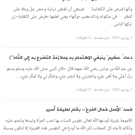
وأنهـا فـرض على الـكـفـايــة فينبغي أن تقتفى درايـة وحض جل وعلا على
النظر في ملكوته وذاك معتبر «وأنها» يعني تعلمها «فرض على الكفاية» إن
تركها الناس …
1 يونيو, 2014
/
غير مصنف
/
0 تعليقات
دعاءٌ عظيمٌ ينبغي الاهتمام به وملازمة التضرع به إلى الله(*)
عن عبد الله بن عباس رضي الله عنهما قال: «كان النبي صلى الله عليه وسلم يدعو:
ربِّ أعِنِّي ولا تُعن عليَّ، وانصُرني ولا تَنصُر عليَّ، وامْكُر لي ولا تَمكُر عليَّ، …
1 يونيو, 2014
/
غير مصنف
/
0 تعليقات
فسدَ الأصل فمال الفرعُ.. بقلم لطيفة أسير
الأمومة غريزة أودعها الله تعالى نفوس النساء، بها تحب المرأة وليدها وتحنو عليه
وتكابد لأجله كل الصعاب، لكن الله ما أودع في النفوس هذه الغريزة إلا لتكون وسيلة