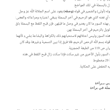
 بالبسملة في تلك المواضع.
وله (أولى) والضمير في قوله
(وصفه)
يعود على اسم الجلالة الله عز وجل
 أي نعته الذي هو الرحيم في آخر البسملة ينبغي اعتباره ومراعاته والمعنى:
بهذه السور ما كان يعتبر في وصل ما قبلهن. فإن قبح اللفظ مع البسملة باق
لويل بالرحيم في آخر البسملة بهن.
 هذه السور وليس اعتلالهم لاستحبابهم ذلك بالكراهة والبشاعة بشيء لأنهما
ه بسم الله الرحمن الرحيم، فلا فرق إذا بين التسمية وغيرها، وقد كان
ة الحجرية.
 السور بأول الأخرى من غير سكت فإذا سكت زال قبح اللفظ في هذه
ط
يه الخفض على الحكاية.
ي بــراءة
ملة في براءة