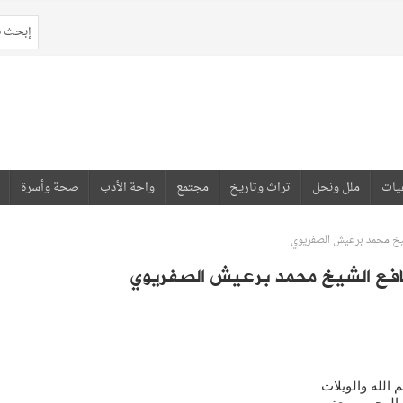
يات
ملل ونحل
تراث وتاريخ
مجتمع
واحة الأدب
صحة وأسرة
الشيخ محمد برعيش الصفريوي
م نافع الشيخ محمد برعيش الصفريوي
م الله والويلات
رحيــم معتبــــر