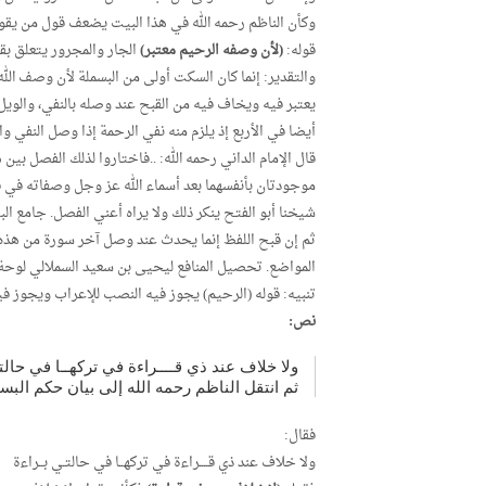
وكأن الناظم رحمه الله في هذا البيت يضعف قول من يقول
قوله:
(لأن وصفه الرحيم معتبر)
الجار والمجرور يتعلق بق
والتقدير: إنما كان السكت أولى من البسملة لأن وصف الله
يعتبر فيه ويخاف فيه من القبح عند وصله بالنفي، والويل 
أيضا في الأربع إذ يلزم منه نفي الرحمة إذا وصل النفي وا
قال الإمام الداني رحمه الله: ..فاختاروا لذلك الفصل بين
موجودتان بأنفسهما بعد أسماء الله عز وجل وصفاته في قول
شيخنا أبو الفتح ينكر ذلك ولا يراه أعني الفصل. جامع البيان ص:119 من الطبع
ثم إن قبح اللفظ إنما يحدث عند وصل آخر سورة من هذه
المواضع. تحصيل المنافع ليحيى بن سعيد السملالي لوحة 29 مخطو
تنبيه: قوله (الرحيم) يجوز فيه النصب للإعراب ويجوز ف
نص:
ولا خلاف عند ذي قــــراءة في تركهــا في حالتـ
ثم انتقل الناظم رحمه الله إلى بيان حكم البس
فقال:
ولا خلاف عند ذي قــــراءة في تركهــا في حالتـي بــراءة