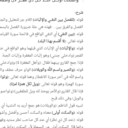
شرح:
قوله:
(للفصل بين النفــي والإثبات)
اللام جر للتعليل والج
الفصل والفرق بين… فهذه هي علة ضرورة الفصل بالبسملة ف
قوله:
(بين النفي)
أي النفي الواقع في فاتحة سورة القيامة
قوله تعالى:
(لا أقسم بهذا البلد)
.
قوله:
(والإثبات)
أي الإثبات الذي قبلهما وهو الواقع في خ
الفجر (وادخلي جنتي) وهو إثبات المغفرة وإثبات الجنة.
فإذا جمع القارئ بينهما فقال: (وأهل المغفرة لا) و(وادخلي
قوله:
(والصبر واســم الله والويلات)
الواو حرف عطف والمع
واسم الله في آخر سورة الانفطار وهما قوله تعالى:
(وتواص
سورة الهمزة وهو قوله تعالى:
(ويل لكل همزة لمزة)
.
فإذا قال القارئ (والأمر يومئذ لله ويل للطففين) (وتواصو
والويل؛ وفي ذلك قبح.
تنبيه قول الناظم: (والويلات) هو جمع أريد به التثنية أي 
قوله:
(والسكت أولى)
معناه والسكت أحسن وأفضل وأشهر
قوله: (عند كل ذي نظر) أي عند كل صاحب نظر سديد وفه
وإنما قال السكت أولى من البسملة لأن السكت رواية عن 