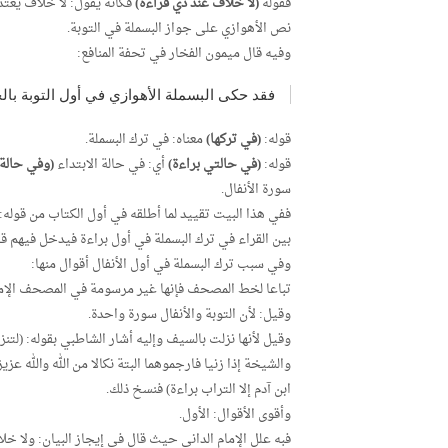
فقوله
(لا خلاف عند ذي قراءة)
فكأنه يقول: لا خلاف يعتد 
نص الأهوازي على جواز البسملة في التوبة.
وفيه قال ميمون الفخار في تحفة المنافع:
فقد حكى البسملة الأهوازي في أول التوبة بال
قوله:
(في تركها)
معناه: في ترك البسملة.
قوله:
(في حالتي براءة)
أي: في حالة الابتداء
(وفي حالة ا
سورة الأنفال.
ففي هذا البيت تقييد لما أطلقه في أول الكتاب من قوله:
بين القراء في ترك البسملة في أول براءة فيدخل فيهم ق
وفي سبب ترك البسملة في أول الأنفال أقوال منها:
تباعا لخط المصحف فإنها غير مرسومة في المصحف الإما
وقيل: لأن التوبة والأنفال سورة واحدة.
وقيل لأنها نزلت بالسيف وإليه أشار الشاطبي بقوله: (لتن
والشيخة إذا زنيا فارجموهما البتة نكالا من الله والله عز
ابن آدم إلا التراب براءة) فنسخ ذلك.
وأقوى الأقوال: الأول.
فبه علل الإمام الداني حيث قال في إيجاز البيان: ولا خل