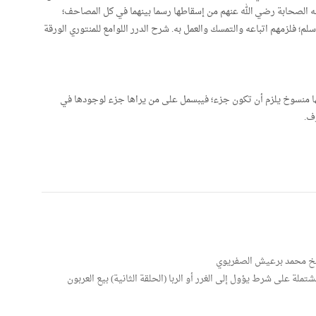
ليه الصحابة رضي الله عنهم من إسقاطها رسما بينهما في كل المصاحف؛
لم؛ فلزمهم اتباعه والتمسك والعمل به. شرح الدرر اللوامع للمنتوري الورقة
لها منسوخ يلزم أن تكون جزء؛ فيبسمل على من يراها جزء لوجودها في
شيخ محمد برعيش الصفريوي
شتملة على شرط يؤول إلى الغرر أو الربا (الحلقة الثانية) بيع العربون