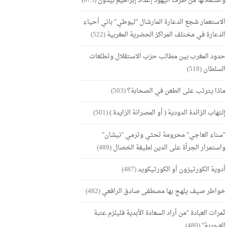
واستغلالها من طرف اليهود إعداد إبراهيم بيدون
(675)
الاستعمار شجع الدعارة المارشال "ليوطي" باني أحياء
الدعارة في مختلف المراكز الحضرية المغربية
(522)
حدود المغرب بين مطالب حزب الاستقلال وتطلعات
السلطان
(518)
ماذا يترتب على الطعن في الصحابة؟
(503)
إلتهاب الزائدة الدودية ( أو المصرانة الزايدة )
(501)
"سناء العاجي" محرومة تحثي وترمي "نيشان"
واستمرار الجرأة على الدين لطيفة الخصال
(489)
أدوية الكورتيزون أو الكورتيكويد
(487)
خواطر صيف يلهج بها مصطفى صادق الرافعي
(482)
ثمرات العبادة "من أراد السعادة الأبدية فليلزم عتبة
العبودية"
(480)