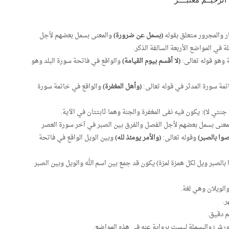
ار والمجرور متعلق بقوله
(بسمل عن ضرورة)
والمعنى بسمل بعضهم لأجل
ي المواضع الأربعة السالفة الذكر.
 وهو قوله تعالى:
(لا أقسم بيوم القيامة)
والواقع في فاتحة سورة البلد وهو
اتمة سورة المدثر في قوله تعالى:
(وأهل المغفرة)
والواقع في خاتمة سورة
 جنتي لا): يكون فيه نفى المغفرة والجنة وهما ثابتتان في الآية.
نى بسمل بعضهم لأجل الفصل والفرق بين الصبر في آخر سورة العصر
وا بالصبر)
وقوله تعالى:
(والأمر يومئذ لله)
وبين الويل الواقع في فاتحة
ا بالصبر ويل لكل همزة لمزة) يكون قد جمع بين اسم الله والويل وبين الصبر
والويلان وهي لغة.
.
م دقيق.
ورش؛ والبسملة ليست برواية عنه في هذه المواضع.