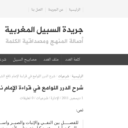
الرئيسية
عن الجريدة
اتصل بنا
جريدة السبيل المغربية
أصالة المنهج ومصداقية الكلمة
كلمة العدد
ملف العدد
مصابيح السبيل
شرع
الرئيسية
/
شرعيات
/
شرح الدرر اللوامع في قراءة الإمام نافع 
شرح الدرر اللوامع في قراءة الإما
1 ديسمبر, 2011
الإدارة
0 تعليقات
/
/
شرعيات
/
نص:
للفصـــــل بين النفــي والإثبات والصبــر واســ
والسكت أولــى عنــد كـل ذي نظــر لأن وصفه ال