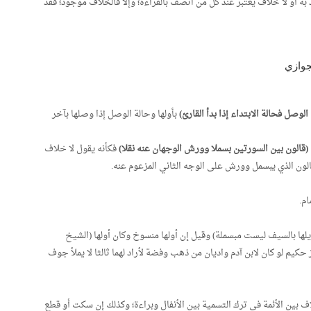
به أو لا خلاف يعتبر عند كل من اتصف بالقراءة؛ وإلا فالخلاف موجود؛ فقد
جوازي
لوصل فحالة الابتداء إذا بدأ القارئ)
بأولها وحالة الوصل إذا وصلها بآخر
(قالون بين السورتين بسملا وورش الوجهان عنه نقلا)
فكأنه يقول لا خلاف
الون الذي يبسمل وورش على الوجه الثاني المزعوم عنه.
م.
زيلها بالسيف ليست مبسملة) وقيل إن أولها منسوخ وكان أولها (الشيخ
يز حكيم لو كان لابن آدم واديان من ذهب وفضة لأراد لهما ثالثا لا يملأ جوف
اف بين الأئمة في ترك التسمية بين الأنفال وبراءة؛ وكذلك إن سكت أو قطع