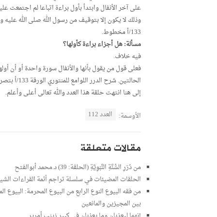
على آخر الأنفال وابتدأ بأول براءة اتباعا لم اجتمعت ع
وذلك لا يكون إلا بتوقيف من رسول الله صلى الله عليه وس
133/أ مخطوط.
مسألة: هل أجزاء براءة كأولها؟
فيه خلاف.
فعلى قول من يقول بأنها والأنفال سورة واحدة أو أن أو
الحالتين. شرح الدرر اللوامع للمنتوري الورقة 133/أ بتصرف.
إلى هنا انتهت حلقة هذا العدد والله تعالى أعلى وأعلم.
العدد 112
الأوسمة:
مقالات متعلقة
من دُرَرِ السُّنَّةِ النَّبَوِيَّةِ (الحلقة: 39) د.محمد أبوالفتح
الحلقات المضيئات في سلسلة تراجم أئمة القراءات ال
من فقه البيوع النوع الرابع من البيوع المحرمة: البيوع الم
بين المجيزين والمانعين
إنهما ليعذبان وما يعذبان في كبير زينب أمرير