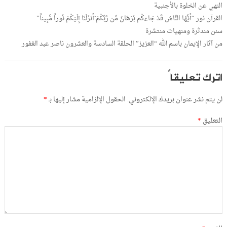
النهي عن الخلوة بالأجنبية
القرآن نور “أَيُّهَا النَّاسُ قَدْ جَاءكُم بُرْهَانٌ مِّن رَّبِّكُمْ َأَنزَلْنَا إِلَيْكُمْ نُوراً مُّبِيناً”
سنن مندثرة ومنهيات منتشرة
من آثار الإيمان باسم الله “العزيز” الحلقة السادسة والعشرون ناصر عبد الغفور
اترك تعليقاً
لن يتم نشر عنوان بريدك الإلكتروني.
الحقول الإلزامية مشار إليها بـ
*
التعليق
*