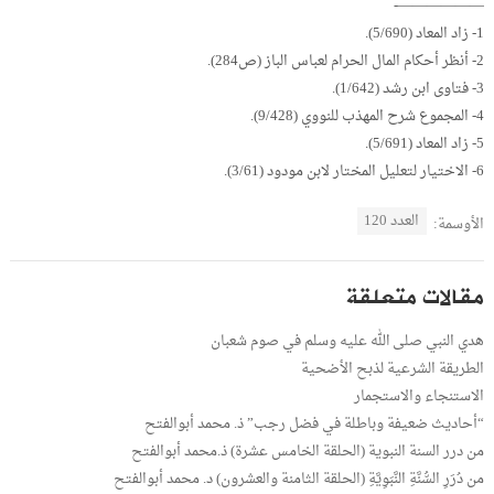
——————-
1- زاد المعاد (5/690).
2- أنظر أحكام المال الحرام لعباس الباز (ص284).
3- فتاوى ابن رشد (1/642).
4- المجموع شرح المهذب للنووي (9/428).
5- زاد المعاد (5/691).
6- الاختيار لتعليل المختار لابن مودود (3/61).
العدد 120
الأوسمة:
مقالات متعلقة
هدي النبي صلى الله عليه وسلم في صوم شعبان
الطريقة الشرعية لذبح الأضحية
الاستنجاء والاستجمار
“أحاديث ضعيفة وباطلة في فضل رجب” ذ. محمد أبوالفتح
من درر السنة النبوية (الحلقة الخامس عشرة) ذ.محمد أبوالفتح
من دُرَرِ السُّنَّةِ النَّبَوِيَّةِ (الحلقة الثامنة والعشرون) د. محمد أبوالفتح