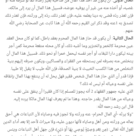
الحال الأولى
: أن يكون قد أخذ هذا المال من صاحبه بغير رضاه كما لو سرقه منه أو
غصبه، أو أخذه منه من غير أن يوفيه عوضه، فسبيل هذا المال أن يرد إلى مالكه،
فإن تعذر ردّه قضى به دينا يعلمه عليه، فإن تعذر ذلك، ردّه إلى ورثته، فإن تعذر ذلك
تصدق به 1عنه وقد ذكر ابن القيم رحمه الله أن هذا ثابت عن الصحابة رضي الله
عنهم .
الحال الثانية
: أن يكون قد حاز هذا المال المحرم بعقد باطل، كما لو كان محل العقد
عين محرمة كالخمر والخنزير وما أشبه ذلك، أو كان محله منفعة محرمة كمن أجر
بيته ليكون دارا للبغاء، أو أجر نفسه ليحمل خمرا أو نحو ذلك. فسبيل هذا المال أن
يتخلص منه بصرفه لمن يستحقه من الفقراء والمساكين، ويكون صرفه إليهم بنية
التخلص من هذا الكسب الخبيث لا بنية الصدقة، فإن الله طيب لا يقبل إلا طيبا.
فإذا قدر أن الذي حاز هذا المال شخص فقير فهل يحل له أن ينتفع بهذا المال بإنفاقه
على نفسه وعياله أم ليس له ذلك؟
الذي عليه جمهور الفقهاء 2 أنه يجوز للمسلم إذا كان فقيرا أن ينفق على نفسه
وعياله من هذا المال بقدر حاجته. وهذا ما لم يعرف لهذا المال مالكا يرده إليه.
قال ابن رشد رحمه الله:
“ولا يرثه -أي المال الحرام- عنه ورثته ولا تجوز فيه وصاياه لأن التباعات هي أحق
بماله من ورثته ومن أهل وصاياه لأنها ديون عليه، ولا ميراث لأحد إلا بعد أداء الدين
لقول الله تعالى: (مِن بَعْدِ وَصِيَّةٍ يُوصِي بِهَا أَوْ دَيْنٍ)، فإن جهل أهل التباعات ويئس