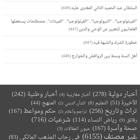
السلطان عبد الحميد الثاني المفترى عليه
(449)
"الميثولوجيا".. "الثيولوجيا".. "الفيلولوجيا".. "الميثات".. مصطلحات يستعملها
العلمانيون للتعبير عن الوحي والدين
(447)
خطورة الشرك والشبهة فيه
(447)
أهل السنة وسط بين الروافض والخوارج
(446)
أخبار دولية
(278)
أخبار وطنية
(242)
أخبار مغاربية
(4)
الأخيرة
(51)
المنهج
(44)
التعليم
(8)
الشأن الديني
(2)
تراث وتاريخ
(256)
حكم ومواعظ
(167)
تراجم وأعلام
(2)
(716)
شرعيات
رياض النساء
(114)
رقائق
(9)
صحة وأسرة
(167)
عيون المقالات
(3)
غير مصنف
(6155)
في رحاب المذهب المالكي
(83)