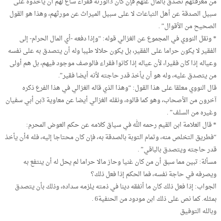
من معرفتهم تصدق بالمال عنهم فإن كان 3الورثة فقراء ساغ لهم أن يأخذوه على
سبيل الصدقة عن أهل التباعات لا على سبيل الميراث عن مورثهم، وهذا هو القول
الصحيح من الأقوال” .
* ونقل النووي في المجموع عن الغزالي قوله: “وإذا دفعه -أي المال الحرام- إلى
الفقير لا يكون حراما على الفقير، بل يكون حلالا طيبا وله أن يتصدق به على نفسه
وعياله إذا كان فقيرا، لأن عياله إذا كانوا فقراء فالوصف موجود فيهم، بل هم أولى
من يتصدق عليه، وله هو أن يأخذ قدر حاجته لأنه أيضا فقير”.
قال النووي معلقا على هذا القول: “وهذا الذي قاله الغزالي في هذا الفرع ذكره
آخرون من الأصحاب، وهو كما قالوه، ونقله الغزالي أيضا عن معاوية 3بن أبي سفيان
وغيره من السلف” .
* قال العلامة ابن القيم رحمه الله في سياق كلامه عن حكم العوض المحرم:
“فطريق التخلص منه، وتمام التوبة بالصدقة به، فإن كان محتاجا إليه، فله 4أن يأخذ
قدر حاجته ويتصدق بالباقي” .
مسألة: تبين مما سبق أن من كان غنيا وحاز مالا حراما لم يحل له أن ينتفع به
ويصرفه في حاجة نفسه، فما الحكم إذا فعل ذلك؟
الجواب: إذا فعل ذلك كان ما أنفقه دينا في ذمته يلزمه سداده، وذلك بأن يتصدق
بمثله. كما نص على ذلك ابن مودود من الحنفية6 .
وبالله التوفيق