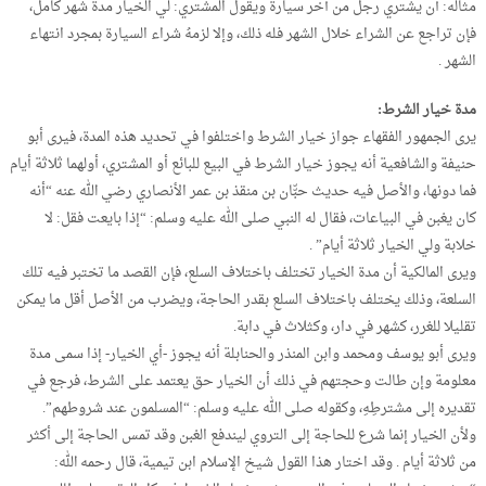
مثاله: أن يشتري رجل من آخر سيارة ويقول المشتري: لي الخيار مدة شهر كامل،
فإن تراجع عن الشراء خلال الشهر فله ذلك، وإلا لزمهُ شراء السيارة بمجرد انتهاء
الشهر .
مدة خيار الشرط:
يرى الجمهور الفقهاء جواز خيار الشرط واختلفوا في تحديد هذه المدة، فيرى أبو
حنيفة والشافعية أنه يجوز خيار الشرط في البيع للبائع أو المشتري، أولهما ثلاثة أيام
فما دونها، والأصل فيه حديث حبّّان بن منقذ بن عمر الأنصاري رضي الله عنه “أنه
كان يغبن في البياعات، فقال له النبي صلى الله عليه وسلم: “إذا بايعت فقل: لا
خلابة ولي الخيار ثلاثة أيام” .
ويرى المالكية أن مدة الخيار تختلف باختلاف السلع، فإن القصد ما تختبر فيه تلك
السلعة، وذلك يختلف باختلاف السلع بقدر الحاجة، ويضرب من الأصل أقل ما يمكن
تقليلا للغرر، كشهر في دار، وكثلاث في دابة.
ويرى أبو يوسف ومحمد وابن المنذر والحنابلة أنه يجوز -أي الخيار- إذا سمى مدة
معلومة وإن طالت وحجتهم في ذلك أن الخيار حق يعتمد على الشرط، فرجع في
تقديره إلى مشترطِهِ، وكقوله صلى الله عليه وسلم: “المسلمون عند شروطهم”.
ولأن الخيار إنما شرع للحاجة إلى التروي ليندفع الغبن وقد تمس الحاجة إلى أكثر
من ثلاثة أيام . وقد اختار هذا القول شيخ الإسلام ابن تيمية، قال رحمه الله: