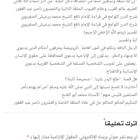
“إن لله تسعة وتسعين اسما من أحصاها دخل الجنة” من آثار أسماء الله تعالى
العليم، عالم الغيب وعلام الغيوب الحلقة الثانية والخمسون ناصر عبد الغفور
شرح الدرر اللوامع في قراءة الإمام نافع الشيخ محمد برعيش الصفريوي
شرح الدرر اللوامع في قراءة الإمام نافع الشيخ محمد برعيش الصفريوي
تفسير {بِسْمِ اللَّهِ الرَّحْمَنِ الرَّحِيم}
آية وتفسير
الرجل التافه يتكلم في أمور العامة ..الرويبضة يحرفون أحكام الدين بدعوى
الاجتهاد والنظر. ..يدعُون إلى الإباحية بدعوى المحافظة على حقوق الإنسان.
..يعملون على تذويب الشخصية المسلمة في الشخصية الغربية بدعوى
الإنسانية والانفتاح.
هل قصة: “طلع البدر علينا..” صحيحة ثابتة؟
أحاديث لا تصح نسبتها إلى النبي صلى الله عليه وسلم “من لم يهتم بأمر
المسلمين فليس منهم” الأستاذ محمد أبو الفتح
الحكيم الحكم الحاكم جل في علاه الحلقة الثامنة والعشرون ناصر عبد الغفور
اترك تعليقاً
لن يتم نشر عنوان بريدك الإلكتروني.
الحقول الإلزامية مشار إليها بـ
*