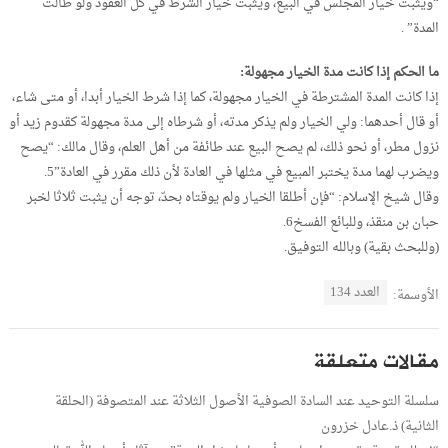
“ويثبت خيار المجلس في البيع، ويثبت خيار الشرط في كل العقود ولو طالت
المدة” .
ما الحكم إذا كانت مدة الخيار مجهولة:
إذا كانت المدة المشترطة في الخيار مجهولة، كما إذا شرط الخيار أبدا، أو متى شاء،
أو قال أحدهما: ولي الخيار ولم يذكر مدته، أو شرطاه إلى مدة مجهولة كقدوم زيد أو
نزول مطر، أو نحو ذلك، لم يصح البيع عند طائفة من أهل العلم، وقال مالك: “يصح
ويضرب لهما مدة يختبر المبيع في مثلها في العادة لأن ذلك مقرر في العادة”5.
وقال شيخ الإسلام: “فإن أطلقا الخيار ولم يوقتاه بحدّ، توجه أن يثبت ثلاثا لخبر
حبان بن منقذ، وللبائع الفسخ6.
(وللبحث بقية) وبالله التوفيق.
العدد 134
الأوسمة:
مقالات متعلقة
سلسلة التوحيد عند السادة الصوفية الأصول الثلاثة عند المتصوفة (الحلقة
الثانية) ذ.عادل خزرون