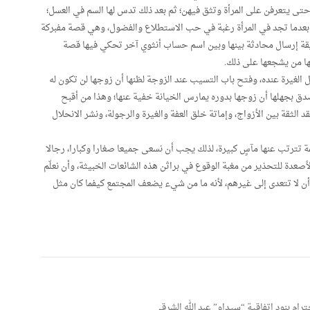
حتى يتعرفن على المرأة وتثق فيهن؛ ثم بعد ذلك تدس لها السم في العسل؛
بعدما تجد في المرأة رغبة في حب الاستطلاع والفضول، وهي قصة مفبركة
ريقة إرسال محادثة بينها وبين اسم حساب أنثوي آخر تحكي فيها قصة
ها من يشجعها على ذلك.
الغيرة عنده، وفتح باب التسيب عند الزوجة لظنها أن زوجها لن تكون له
ق بجهلها أن زوجها بدوره يمارس الخيانة خفية عنها؛ وهذا من أقبح
الثقة بين الأزواج، وإماتة خلق العفة والغيرة والرجولة، ونشر الانحلال
 تترتب عنها مآسٍ كبيرة، لذلك يجب أن نسعى جميعا صغارا وكبارا، رجالا
دة للتحذير من مغبة الوقوع في براثن هذه الشائعات الخبيثة، وأن نعلّم
ن لا تتعدى إلى غيرهم، لأنه ما من شيء يضعف المجتمع كيفما كان مثل
حترام بنود اتفاقية “سيداو” عبد الله الشرقي