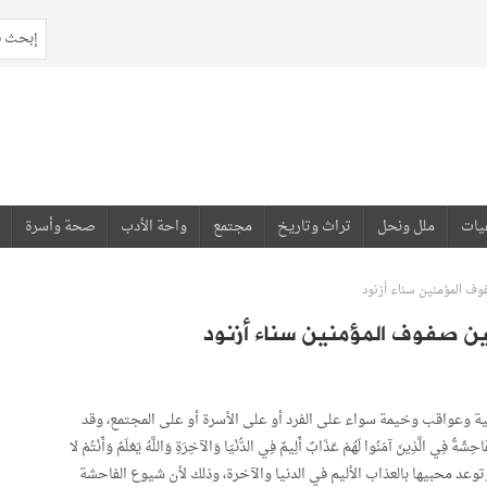
يات
ملل ونحل
تراث وتاريخ
مجتمع
واحة الأدب
صحة وأسرة
وف المؤمنين سناء أزنود
ن صفوف المؤمنين سناء أزنود
ية وعواقب وخيمة سواء على الفرد أو على الأسرة أو على المجتمع، وقد
فِي الَّذِينَ آمَنُوا لَهُمْ عَذَابٌ أَلِيمٌ فِي الدُّنْيَا وَالآخِرَةِ وَاللَّهُ يَعْلَمُ وَأَنْتُمْ لا
 وتوعد محبيها بالعذاب الأليم في الدنيا والآخرة، وذلك لأن شيوع الفاحشة