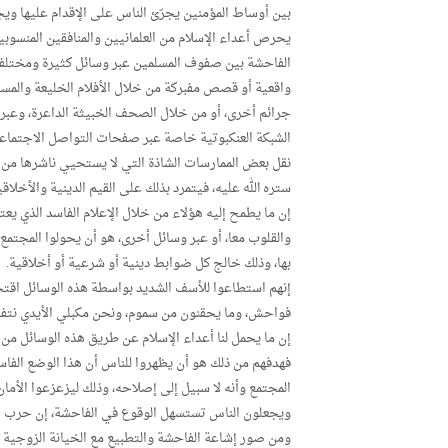
بين أوساط المؤمنين يجرّئ الناس على الإقدام عليها وي
يحرص أعداء الإسلام من العلمانيين والمنافقين المنسوب
الفاحشة بين صفوف المسلمين عبر وسائل كثيرة ومختلف
واقعية أو قصص مفبركة من خلال الأفلام الخليعة والمسل
جرائم أخرى، أو من خلال الصحف الخبيثة الداعرة، وعبر ا
الشبكة العنكبوتية خاصة عبر صفحات التواصل الاجتماع
نقل بعض الممارسات الشاذة التي لا يستحيي ناشرها من ا
ستره الله عليه، فيتمرد بذلك على القيم الدينية والأخلاق
إن ما يطمح إليه هؤلاء من خلال الإعلام الفاسد الذي يع
والقلوب معا، أو عبر وسائل أخرى، هو أن يحولوا المجتمع 
بها، وذلك خالج كل ضوابط دينية أو شرعية أو أخلاقية.
إنهم استطاعوا للأسف الشديد بواسطة هذه الوسائل اقتحام 
فواحش، وما يحقنون من سموم، ونحن مكبلي الأيدي نتفرج
إن ما يحمل لنا أعداء الإسلام عن طريق هذه الوسائل من
فهدفهم من ذلك هو أن يظهروا للناس أن هذا الوضع الفا
المجتمع وأنه لا سبيل إلى إصلاحه، وذلك ليزعزعوا الأم
ويجعلون الناس تستسهل الوقوع في الفاحشة، إن حرب هؤل
ومن صور إشاعة الفاحشة والتطبيع مع الخيانة الزوجية