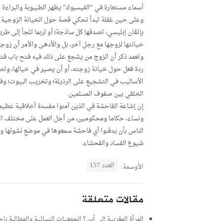
أسماء مستعارة في “الفيسبوك” يظهر الطيبوبة والبراءة 
وعلى حين غفلة تبدأ تحكي قصة حول الخيانة الزوجية 
بإتقان إبليسي، تصدقها كل ساذجة؛ أو لربما تلجأ إلى ط
خيانتها لزوجها مع رجل آخر، بل والأدهى والأمر أن زوج
وتعمد ذكر أن الزوج من يشجع على ذلك فيه فتح باب قتل 
ردة فعل حول خيانة زوجته، أو أن يصير في خيالها، وتصد
الأساليب في التشجيع على الرذيلة؛ وتخريب البيوت؛ وفقد 
الخلقي بين صفوف المسلمين.
إن إشاعة الفاحشة في الذين آمنوا مفسدة أخلاقية عظيمة
ونساء، حكاما ومحكومين، من أجل العمل على مختلف الأصع
الناس بأن يدفنوا أي فاحشة سمعوها في موضع نشوئها وأ
شيوع الفساد والفحشاء.
العدد 157
الأوسمة:
مقالات متعلقة
المرأة المغربية إلى أين؟ الجمعيات النسائية والمطالبة با