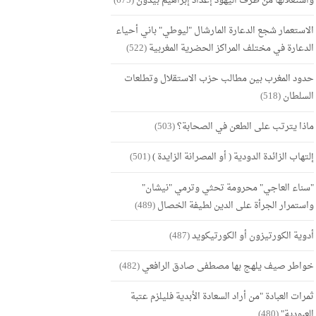
واستغلالها من طرف اليهود إعداد إبراهيم بيدون
(675)
الاستعمار شجع الدعارة المارشال "ليوطي" باني أحياء
الدعارة في مختلف المراكز الحضرية المغربية
(522)
حدود المغرب بين مطالب حزب الاستقلال وتطلعات
السلطان
(518)
ماذا يترتب على الطعن في الصحابة؟
(503)
إلتهاب الزائدة الدودية ( أو المصرانة الزايدة )
(501)
"سناء العاجي" محرومة تحثي وترمي "نيشان"
واستمرار الجرأة على الدين لطيفة الخصال
(489)
أدوية الكورتيزون أو الكورتيكويد
(487)
خواطر صيف يلهج بها مصطفى صادق الرافعي
(482)
ثمرات العبادة "من أراد السعادة الأبدية فليلزم عتبة
العبودية"
(480)