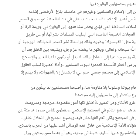
جعلهم يستسهلون الوقوع فيها.
ين إلى الإسلام والمسلمين وغيرهم في مختلف بقاع الأرضعلى إشاعة
ة من أهمها الإعلام الفاسد، حيث يستغل في بث الفاحشة عن طريق قصص
سلات الساقطة التي تؤدي ببعض مشاهديها إلى الوقوع في جريمة الزنا أو
لمجلات الخليعة الفاسدة التي ابتليت المسلمات بشرائها، أو عن طريق
ية مثل “الفيسبوك” وغيره، وذلك بواسطة نشر قصص للخيانات الزوجية أو
لله سبحانه وتعالى، ويظهر ما يبغضه عز وجل، ويشيعه بين الخلق بعد أن
ية، ويصبح داعيا إلى الضلال والفساد بدل أن يكون داعيا للخير والإصلاح.
تبر من أخطر الأسلحة المدمرة لبيوت المسلمين، وأداة خطيرة لسلب العقول
الإسلامي إلى مجتمع جنسي حيواني، لا يشتغل إلا بالشهوات، ولا يهتم إلا
بيوتنا وعقولنا بلا مقاومة منا، وأصبحنا مستسلمين لما يبثُّون من
 وننتظر إلى ما سيؤول إليه مجتمعنا.
 غزو للأفكار ومن تدمير للأخلاق كلها أمور مقصودة، مبرمجة ومدروسة،
سد هو الوضع القائم في المجتمع الإسلامي، ويعطون للناس صورة خاطئة عن
ان في المجتمع ولكي تعم الفواحش فيه، ويصبح الجميع في انحلال خلقي،
اء للأمة الإسلامية من خلال هذه الوسائل أشد عليها من الحرب بالسلاح.
 والتشجيع عليها أسلوب شيطاني جديد، وهو أن بعضا ممن يختبئن وراء