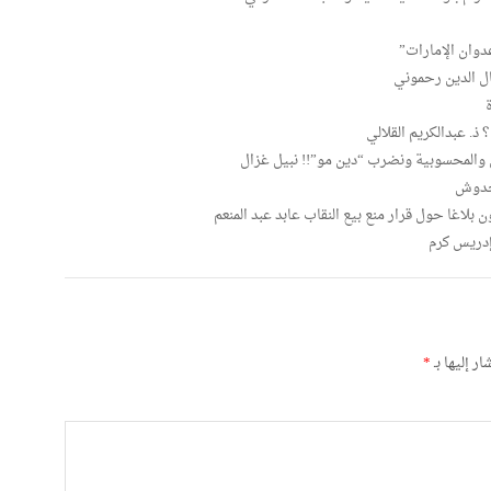
وان الإمارات”
ال الدين رحموني
. عبدالكريم القلالي
ق والمحسوبية ونضرب “دين مو”!! نبيل غزال
 حدوش
اغا حول قرار منع بيع النقاب عابد عبد المنعم
ر إليها بـ
*