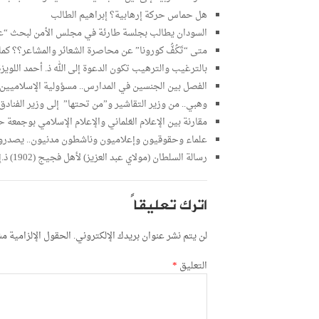
‏هل حماس حركة إرهابية؟ ‏إبراهيم الطالب
السودان يطالب بجلسة طارئة في مجلس الأمن لبحث “عد
متى “تَكُفُّ كورونا” عن محاصرة الشعائر والمشاعر؟؟ كم
بالترغيب والترهيب تكون الدعوة إلى الله ذ. أحمد اللويزة
الفصل بين الجنسين في المدارس.. مسؤولية الإسلاميين؟ ذ
وهبي.. من وزير التقاشير و”من تحتها” إلى وزير الفناد
مقارنة بين الإعلام العَلماني والإعلام الإسلامي بوجمعة
علماء وحقوقيون وإعلاميون وناشطون مدنيون.. يصدرون بل
رسالة السلطان (مولاي عبد العزيز) لأهل فجيج (1902) ذ.إدريس كرم
اترك تعليقاً
لن يتم نشر عنوان بريدك الإلكتروني.
الحقول الإلزامية مشا
التعليق
*