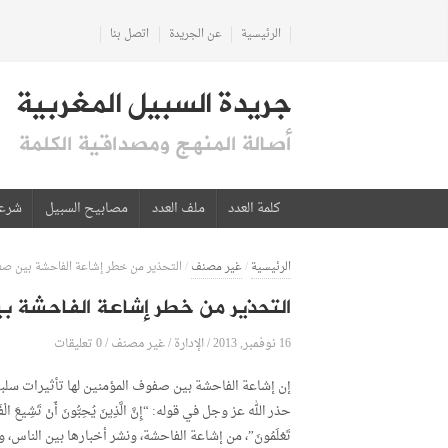
الرئيسية
عن الجريدة
اتصل بنا
جريدة السبيل المغربية
أصالة المنهج ومصداقية الكلمة
كلمة العدد
ملف العدد
مصابيح السبيل
شرع
الرئيسية
/
غير مصنف
/
التحذير من خطر إشاعة الفاحشة بين صف
التحذير من خطر إشاعة الفاحشة بي
16 نوفمبر, 2013
الإدارة
0 تعليقات
/
/
غير مصنف
/
إن إشاعة الفاحشة بين صفوف المؤمنين لها تأثيرات سلب
حذر الله عز وجل في قوله: “إِنَّ الَّذِينَ يُحِبُّونَ أَنْ تَشِيعَ الْفَاحِشَةُ 
تَعْلَمُونَ”، من إشاعة الفاحشة، ونشر أخبارها بين الناس،