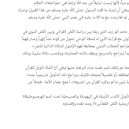
حياً؛ لأنها ليست تبليغاً من عند الله وإنما هي «مواضعات النظام
غي أن يُترك ما أقره الرسول -صلى الله عليه وسلم- من هذا القبيل؛ ونترك
ى لو تعارضت مع ما كانت عليه في عصر النبي -صلى الله عليه وسلم-
أبو زيد، الذي ربط بين دراسة النَّصّ القرآني وبين النَّصّ النبوي في
الأولى مع قراءة النَّبيّ له لحظة الوحي تحول من كونه نصاً إلهياً وصار فهماً
مزاعم الخطاب الديني بمطابقة فهم الرَّسُول للدلالة الذاتية للنص».
دأ يتراجع بالتدريج، ويفقد دلالته المحايدة، ويكتسب دلالة سلبية، وذلك
يكلف نصر نفسه عناء البرهنة عليها وهي أنَّ السُّنَّة تأويل للقرآن
لمطلقه، أو تفصيلاً لمجمله، فكيف يتراجع ذلك التأويل تدريجياً عنده!
بيّن ما لم يذكره القرآن من تشريعات أجمع علماء الأمة –فضلاً عن
قد يكون التأويل مدخلاً إلى النقد على حد ما مورس في تأويل الكتب الدِّينيَّة في اليهوديَّة والمسيحيَّة تحت اسم الهرمنيوطيقا9