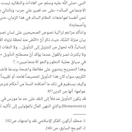
النبي -صلى الله عليه وسلم- من العادات والتقاليد ليست و
الاجتماعي السائد» -على حد تعبير علي حرب- وبالتالي ينب
نحن أنفسنا لمواضعات النظام السائد في هذا الزمان، حت
وأصحابه6.
وتتأكد مزاعم تراثية نصوص الصحيحين على لسان نصر حامد 
بيان منزلة السُّنَّة، حيث ذكر أنَّ «النَّصّ منذ لحظة نزوله 
إنسانياً، لأنه تحول من التنزيل إلى التأويل… ولا التفات ل
ولا يكترث نصر بالقول عندما يؤكد أنَّ مصطلح التأويل «ب
في سياق عملية التطور والنمو الاجتماعيين»..7
وهذا التصريح يحتوي على مغالطة واضحة، وبدعة فاضحة، لم 
الكريم، سواء كان هذا التأويل تخصيصاً لعامه، أو تقييداً 
وكيف يستقيم في ذلك ما أضافته السنة من أحكام شرعية ت
عوامها- أنها من الدين!؟8
(Hermeneutics) والذي انتهى المآل بالمؤولين إلى تأكيد تاريخية النَّصّ المُقدَّس10 ومنه نقده وإقصاؤه.
ـــــــــــــــــــــ
1- محمَّد أركون، الفكر الإسلامي نقد واجتهاد، ص102.
2- المرجع السابق، ص:246.