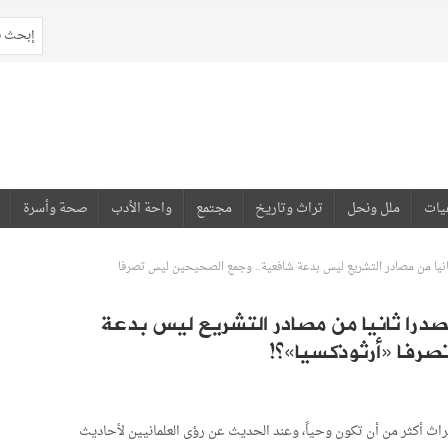
يات
ملل ونحل
تراث وتاريخ
مجتمع
واحة الأدب
صحة وأسرة
 ثانيا من مصادر التشريع ليس بدعة شافعية.. وجمع الصحيحين ليس تصرفا
 مصدرا ثانيا من مصادر التشريع ليس بدعة
رفا «أرثوذكسيا»؟!
راث أكثر من أن تكون وحياً، وعند الحديث عن رؤى العلمانيين لأحاديث