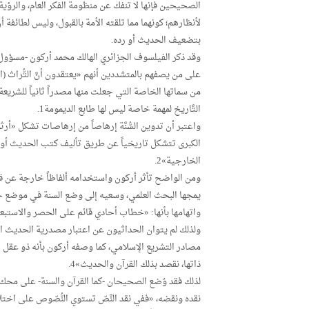
الصحيحين فإنها لا تنفك عن منظومة الفكر العام، والرؤية
لأنظارهم؛ كونهما مما تلقته الأمة بالقبول، وليس لطائفة
بتضعيف الحديث أو رده.
وقد ذكر الفيلسوف الجزائري الهالك محمد أركون -مسؤول 
على من يصفهم بالمتشددين أنهم «يعتقدون أنَّ التُّراث (السُّ
من سماتها الخاصة التي جعلت منها مصدراً ثانياً للشريعة
التَّاريخ لمهمة خاصة ليس لها طابع الديمومة1.
واعتبر أن تدوين السُّنَّة إرهاصاً من إرهاصات تشكل «أ
الكبرى تتشكل تاريخياً عن طريق تأليف كتب الحديث أو 
الخارجية»2.
ومن الواضح تأثر أركون واستخدامه ألفاظاً خارجة عن 
يمجها البحث العلمي، وسعيه إلى وضع السنة في موضع ح
واتهامها بأنها: «خطاب أحادي قائم على الحصر والاستبعاد
ولذلك لم يتوان الحداثيون عن اعتبار مصدرية الحديث ا
ذاتها، نقصد بذلك القرآن والحديث»4.
لذلك فقد وُضع الصحيحان -كما القرآن والسنة- على محك ا