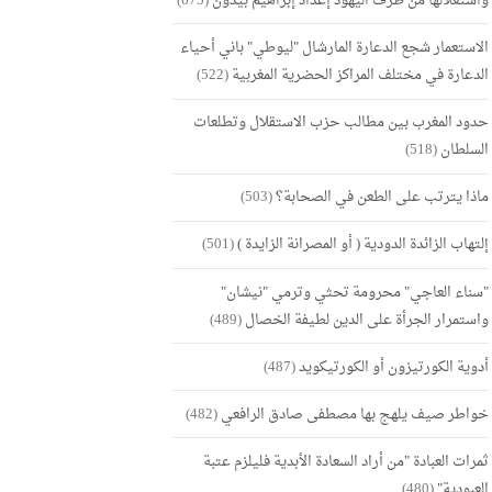
واستغلالها من طرف اليهود إعداد إبراهيم بيدون
(675)
الاستعمار شجع الدعارة المارشال "ليوطي" باني أحياء
الدعارة في مختلف المراكز الحضرية المغربية
(522)
حدود المغرب بين مطالب حزب الاستقلال وتطلعات
السلطان
(518)
ماذا يترتب على الطعن في الصحابة؟
(503)
إلتهاب الزائدة الدودية ( أو المصرانة الزايدة )
(501)
"سناء العاجي" محرومة تحثي وترمي "نيشان"
واستمرار الجرأة على الدين لطيفة الخصال
(489)
أدوية الكورتيزون أو الكورتيكويد
(487)
خواطر صيف يلهج بها مصطفى صادق الرافعي
(482)
ثمرات العبادة "من أراد السعادة الأبدية فليلزم عتبة
العبودية"
(480)