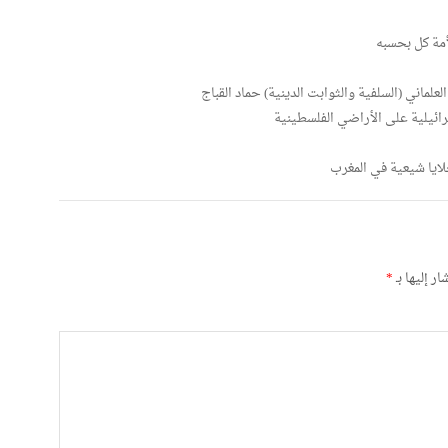
أمة كل بحسبه
لماني (السلفية والثوابت الدينية) حماد القباج
رائيلية على الأراضي الفلسطينية
لايا شيعية في المغرب
ر إليها بـ
*