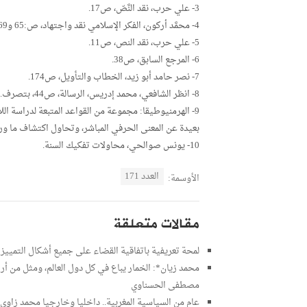
3- علي حرب، نقد النَّصّ، ص17.
4- محمَّد أركون، الفكر الإسلامي نقد واجتهاد، ص:65 و69، و نصر حامد أبو زيد، الإمام الشافعي، ص41.
5- علي حرب، نقد النص، ص11.
6- المرجع السابق، ص38.
7- نصر حامد أبو زيد، الخطاب والتأويل، ص174.
8- انظر الشافعي، محمد إدريس، الرسالة، ص44، بتصرف.
9- الهرمنيوطيقا: مجموعة من القواعد المتبعة لدراسة ال
بعيدة عن المعنى الحرفي المباشر، وتحاول اكتشاف ما ورا
10- يونس صوالحي، محاولات تفكيك السنة.
العدد 171
الأوسمة:
مقالات متعلقة
لمحة تعريفية باتفاقية القضاء على جميع أشكال التمييز ض
محمد زيان*: الخمار يباع في كل دول العالم، ومثل من أر
مصطفى الحسناوي
عام من السياسية المغربية.. داخليا وخارجيا محمد زاوي