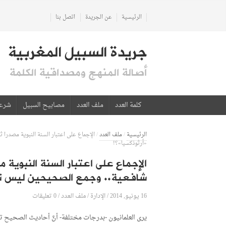
الرئيسية
عن الجريدة
اتصل بنا
جريدة السبيل المغربية
أصالة المنهج ومصداقية الكلمة
كلمة العدد
ملف العدد
مصابيح السبيل
شرع
الرئيسية
/
ملف العدد
/
الإجماع على اعتبار السنة النبوية مصدرا
«أرثوذكسيا»؟!
الإجماع على اعتبار السنة النبوية
شافعية.. وجمع الصحيحين ليس تص
16 يونيو, 2014
الإدارة
0 تعليقات
/
/
ملف العدد
/
يرى العلمانيون -بدرجات مختلفة- أنَّ أحاديث الصحيح ت