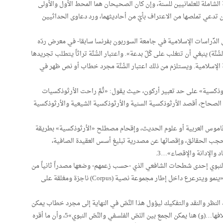
 الشاملة للعلمانيين للسنة، وإن كان الصحيحان هما المحط الأول والأولى
 أن تدعي تملصها من الاعتراف بأيّ من أحاديثهما، ورد دعاوى الحداثيين
الدِّراسات الإسلامية في جامعة السوربون بفرنسا سابقا- في معرض ردّه
نَّة) ينبغي أن تتغلب على كُلّ بدعة». واعتبار السُّنَّة تراثاً يتطلب تجريدها
 الإسلامية. ويستلزم من ذلك اعتبار السُّنَّة مجرد خطاب أو نص ظهر في
رثوذكسية» على حد تعبير أركون، حيث يقول: «ثُمَّ راحت الأرثوذكسيات
الصحاح، أقصد الأرثوذكسية السنية والأرثوذكسية الشيعية والأرثوذكسية
قاموس العربية أو علوم الحديث، وإقحام مصطلح «الأرثوذكسية» بطريقة
جب الحقائق، وإقصائها عن مصدرية تبليغ أسس العقيدة الصافية،
 والإدانة والإقصاء»…3.
لنبوي إحدى شطحات الشافعي الذي -حسب زعمهم- وضعها مصدراً ثانياً من
مصادر التشريع الإسلامي، كما وصفه أركون بأنه ذو عقل «ينمو ويترعرع داخل إطار مجموعة نصية (Corpus) ناجزة ومغلقة على
لنظر والنقد والتفكيك ليؤول هذا النَّصّ في النهاية إلى مجرد خطاب يمكن
نقده ونقضه، «ففي نقد النَّصّ تستوي النُّصّوص على اختلافها…(و) هنا يمكن الجمع بين النَصّ الفلسفي والنَّصّ النبوي»5، وأن ما أقره