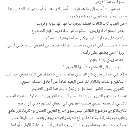
– سلوكات هذا الأرعن.
– أن بِحَسَنٍ مَسّاً جره إلى ما هو فيه من أمور لا يسعنا إلا أن ندعو له بالشفاء منها.
– ومع تقدير علة الفتى ومرضه وشذوذه.
– من العيب ترك الكلاب تعتقد لمجرد نباحها أنها قوية وترهبنا.
– بعض السفهاء لا يفهمون السكوت عن سفاهتهم الفهم الصحيح.
– يكتب على جداره الفيسبوكي صراخا ونعيقا مضحكين.
– حرارة مست رأس الرجل ومختلف أطراف جسده من أخمص القدم حتى أعلى
“الرزة” التي يضعها على رأسه.
– جعلته يهذي بما لا يفهم.
– من يسيء إلى الإسلام حقاً أيها الأخرق..؟
– فكر في جواب ما إن كان لك عقل تفكر به، وإن كنا نشك في الأمر بشكل جد أكيد.
– التكفير والقذف بالكلام الفاحش البعيد تماماً عن أخلاق المسلم السوي.
– تكفيري يسب الناس أينما حل وارتحل باسم هذا الدين العظيم.
هذه بعض التهم التي رمى بها «المسلم السوي» الغزيوي، «المتطرف الشاذ» الحسن
الكتاني، فالمسلم السوي -بتعبير الغزيوي في المقال المذكور- يرى أن الرسم
الكاريكاتوري موضوع النقاش ليس سوى إبداع للعربي الصبان و«كاريكاتور عادي
وعابر، فيه إشارة فنية لاذعة لواقع نحياه ونعيشه يجعل بعضنا -من طينة حسن-
يحيا بجسده معنا، وبعقله وروحه وكل وجدانه في أيام الجاهلية الأولى، أو لنقل