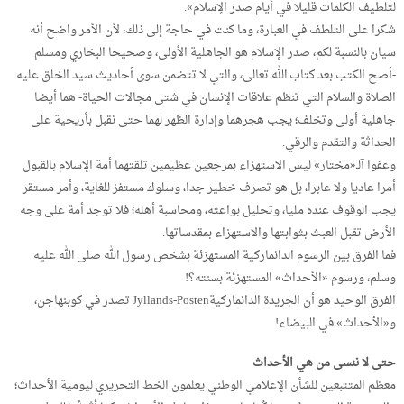
لتلطيف الكلمات قليلا في أيام صدر الإسلام».
شكرا على التلطف في العبارة، وما كنت في حاجة إلى ذلك، لأن الأمر واضح أنه
سيان بالنسبة لكم، صدر الإسلام هو الجاهلية الأولى، وصحيحا البخاري ومسلم
-أصح الكتب بعد كتاب الله تعالى، والتي لا تتضمن سوى أحاديث سيد الخلق عليه
الصلاة والسلام التي تنظم علاقات الإنسان في شتى مجالات الحياة- هما أيضا
جاهلية أولى وتخلف؛ يجب هجرهما وإدارة الظهر لهما حتى نقبل بأريحية على
الحداثة والتقدم والرقي.
وعفوا آلـ«مختار» ليس الاستهزاء بمرجعين عظيمين تلقتهما أمة الإسلام بالقبول
أمرا عاديا ولا عابرا، بل هو تصرف خطير جدا، وسلوك مستفز للغاية، وأمر مستقر
يجب الوقوف عنده مليا، وتحليل بواعثه، ومحاسبة أهله؛ فلا توجد أمة على وجه
الأرض تقبل العبث بثوابتها والاستهزاء بمقدساتها.
فما الفرق بين الرسوم الدانماركية المستهزئة بشخص رسول الله صلى الله عليه
وسلم، ورسوم «الأحداث» المستهزئة بسنته؟!
الفرق الوحيد هو أن الجريدة الدانماركيةJyllands-Posten تصدر في كوبنهاجن،
و«الأحداث» في البيضاء!
حتى لا ننسى من هي الأحداث
معظم المتتبعين للشأن الإعلامي الوطني يعلمون الخط التحريري ليومية الأحداث؛