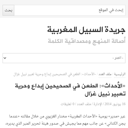
جريدة السبيل المغربية
أصالة المنهج ومصداقية الكلمة
الرئيسية
/
ملف العدد
/
«الأحداث»: الطعن في الصحيحين إبداع وحرية تعبير نبيل غزال
«الأحداث»: الطعن في الصحيحين إبداع وحرية
تعبير نبيل غزال
16 يونيو, 2014
الإدارة
0 تعليقات
/
/
ملف العدد
/
عبر «مدير» يومية «الأحداث المغربية» مختار الغزيوي من خلال مقالته «عندما
يجن الكتاني» عن جانب مهم مما يجيش في صدور هيئة تحرير المنبر الذي يديره،