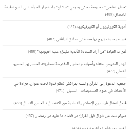
"سناء العاجي" محرومة تحثي وترمي "نيشان" واستمرار الجرأة على الدين لطيفة
الخصال
(489)
أدوية الكورتيزون أو الكورتيكويد
(487)
خواطر صيف يلهج بها مصطفى صادق الرافعي
(482)
ثمرات العبادة "من أراد السعادة الأبدية فليلزم عتبة العبودية"
(480)
الهدر المدرسي معناه وأسبابه والحلول المقترحة لمحاربته الحسن بن الحسين
العسال
(477)
جمعية الدعوة إلى القرآن والسنة بمراكش تنظم ندوة تحت عنوان: قراءة في
الأحداث في ضوء المستجدات - السبيل -
(471)
فصل المقال فيما بين الإسلام والعلمانية من الانفصال ذ.الحسن العسال
(468)
صيام ست من شوال قبل الفراغ من قضاء ما عليه من رمضان
(457)
الخمر ورمضان إبراهيم بيدون
(454)