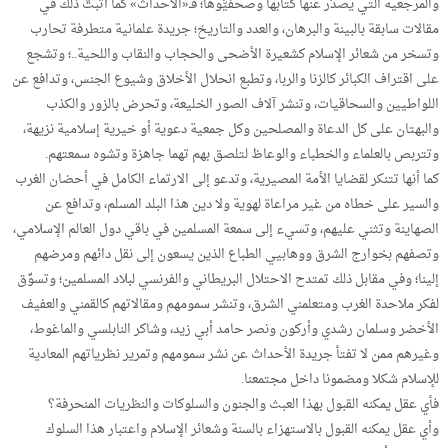
والمرجعية التي يصدُر عنها كُتابها وصحفيُّوها؛ فـ«الأحداث» كما أثبتُّ ذلك في
مقالات سابقة بالبينة والبرهان، والعدد والتاريخ؛ جريدة علمانية متطرفة تحارب
وتسخر من شعائر الإسلام كشعيرة الأضحى والحجاب والنقاب واللحية..؛ وتشجع
على اقتراف الكبائر كالزنا والربا، وتطبع انحلال الأخلاق وشيوع الجنس، وتدافع عن
اللواطيين والسحاقيات، وتنشر آلاف الصور الخليعة، وتحرض بالزور والكذب
والبهتان على كل الدعاة والمصلحين وكل جمعية دعوية أو خيرية إسلامية نزيهة،
وتتربص بالعلماء والخطباء والوعاظ لتلصق بهم تهما جاهزة وتشوه سمعتهم.
كما أنها تتنكر لقضايا الأمة المصيرية، وتدعو إلى الارتماء الكامل في أحضان الغرب
والسير على خطاه من غير مراعاة لهوية ولا دين هذا البلد المسلم، وتدافع عن
الصهاينة وتثني عليهم، وتسيء إلى سمعة المسلمين في باقي دول العالم الإسلامي،
وتصفهم بخوارج الشرق ووهابيي الطباع الذين يسعون إلى نقل دائهم ومرضهم
إلينا؛ وفي مقابل ذلك تمتدح الاحتلال البريطاني والفرنسي لبلاد المسلمين؛ وتسوِّق
لفكر ملاحدة الغرب ومتعلمني الشرق، وتنشر سمومهم ومقالاتهم كالقمني والعفيف
الأخضر وسلمان رشدي وأركون ونصر حامد أبي زيد، وشاكر النابلسي والماغوط،
وغيرهم ممن لا تفتأ جريدة الأحداث عن نشر سمومهم وتمرير نظرياتهم المعادية
للإسلام شكلا ومضمونا داخل مجتمعنا.
فأي عقل يمكنه القبول بهذا العبث والجنون والسلوكات والنظريات المنحرفة؟
وأي عقل يمكنه القبول بالاستهزاء بالسنة وشعائر الإسلام واعتبار هذا السلوك