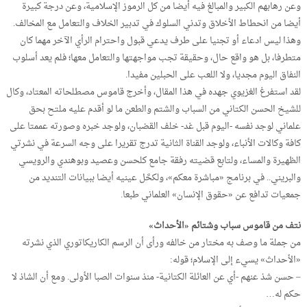
وعن رهابهم الكبير والمبالغ فيه أيضا من كل الرموز الإسلامية، وعن درجة كبيرة
أيضا من انحطاط الأخلاق وتدني السلوك في تدبير الخلاف والتعامل مع المخالف.
وهذا ليس ادعاء أو تجنيا على طرف يدعي قبول واحترام الرأي الآخر مهما كان
متطرفا، بل هو واقع حال، وحقيقة تجب مواجهتها والتعامل معها؛ فلم يعد أسلوب
النفاق اليوم مجديا، ولا اللعب على الحبلين مفيدا.
لقد استفرغ الغزيوي جهده في هذا المقال، وأخرج قاموس مصطلحاته المعتاد، وكال
للشيخ الحسن الكتاني من السباب والشتم والطعن ما لو أقدم عليه ملتح بحق
علماني لوجد نفسه -اليوم قبل غد- خلف القضبان، ولوجد خبره وصورته عممتا على
كافة وكالات الأنباء، ولوجد القناة الثانية تدرج تقريرا على وجه السرعة في نشرتي
الظهيرة والمساء، ولتابع قضيته رفقة جامع كلحسن وعصيد وبوهندي والرويسي
والبريني.. في برنامج «مباشرة معكم»، ولكحَّل عينيه أيضا ببيانات التنديد من
جمعيات تدافع عن «حقوق الإنسان» العلماني طبعا.
نتف من قاموس سباب وشتائم «الأحداث»
من جملة ما وصف به مختار من خالفه ورأى أن الرسم الكاريكاتوري الذي نشرته
«الأحداث» يسيء إلى الإسلام؛ قوله:
– حسن شذ عنهم -أي عن العائلة الكتانية- منذ سنوات الصبا الأولى. ومع أن الشاذ لا
حكم له…