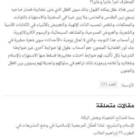
المتطرف أمرا عاديا وعابرا؟
ليس هناك عقل يمكنه القبول بذلك سوى العقل الذي ملئ علمانية؛ فصار صاحبه
يسوي بين المقدس والمدنس، ولا يرى عيبا في السخرية والاستهزاء بالثوابت
والمحكمات، وتنقص تجسيد الذات الإلهية، والتعريض بالأنبياء في الكتابات الأدبية
والشعرية، والعروض المسرحية، والمشاهد السينمائية، والرسوم الكاريكاتورية.
إن أصحاب هذا التوجه -والذي لا تمثل يومية «الأحداث» سوى شعرة صغيرة في
جلد ثور العلمانية المجنون- هم أصحاب عقول لها ضوابط أخرى غير ضوابطنا
الشرعية بكل تأكيد، لهم ضوابط اختلت معاييرها فسقط منها الاستهزاء بالإسلام
وشعائره وأعلامه ورموزه، لذلك نراهم في سلوكهم وتصرفاتهم يسوون بين العقل
والجنون.
العدد 171
الأوسمة:
مقالات متعلقة
سنة فضائح الشعوذة وبعض الرقاة
الإسلام والتشريع.. لماذا تُعطّل المرجعية الإسلامية في وضع التشريعات في
المغرب؟؟ إبراهيم الطالب