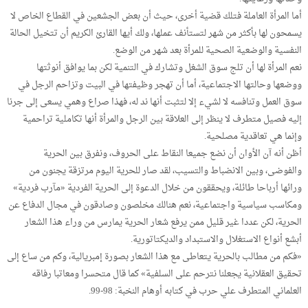
أما المرأة العاملة فتلك قضية أخرى، حيث أن بعض الجشعين في القطاع الخاص لا
يسمحون لها بأكثر من شهر لتستأنف عملها، ولك أيها القارئ الكريم أن تتخيل الحالة
النفسية والوضعية الصحية للمرأة بعد شهر من الوضع.
نعم المرأة لها أن تلج سوق الشغل وتشارك في التنمية لكن بما يوافق أنوثتها
ووضعها وحالتها الاجتماعية، أما أن تهجر وظيفتها في البيت وتزاحم الرجل في
سوق العمل وتنافسه لا لشيء إلا لتثبت أنها ند له، فهذا صراع وهمي يسعى إلى جرنا
إليه فصيل متطرف لا ينظر إلى العلاقة بين الرجل والمرأة أنها تكاملية تراحمية
وإنما هي تعاقدية مصلحية.
أظن أنه آن الأوان أن نضع جميعا النقاط على الحروف، ونفرق بين الحرية
والفوضى، وبين الانضباط والتسيب، لقد صار للحرية اليوم مرتزقة يجنون من
ورائها أرباحا طائلة، ويحققون من خلال الدعوة إلى الحرية الفردية «مآرب فردية»
ومكاسب سياسية واجتماعية، نعم هنالك مخلصون وصادقون في مجال الدفاع عن
الحرية، لكن عددا غير قليل ممن يرفع شعار الحرية يمارس من وراء هذا الشعار
أبشع أنواع الاستغلال والاستبداد والديكتاتورية.
«فكم من مطالب بالحرية يتعاطى مع هذا الشعار بصورة إمبريالية، وكم من ساع إلى
تحقيق العقلانية يجعلنا نترحم على السلفية» كما قال متحسرا ومعاتبا رفاقه
العلماني المتطرف علي حرب في كتابه أوهام النخبة: 98-99.