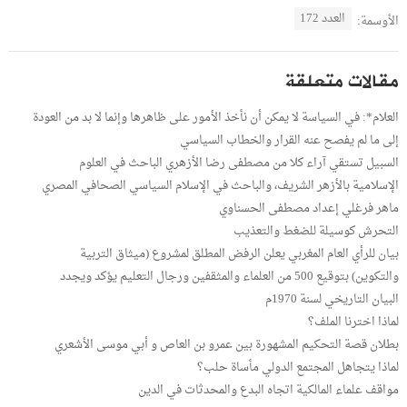
العدد 172
الأوسمة:
مقالات متعلقة
العلام*: في السياسة لا يمكن أن نأخذ الأمور على ظاهرها وإنما لا بد من العودة
إلى ما لم يفصح عنه القرار والخطاب السياسي
السبيل تستقي آراء كلا من مصطفى رضا الأزهري الباحث في العلوم
الإسلامية بالأزهر الشريف، والباحث في الإسلام السياسي الصحافي المصري
ماهر فرغلي إعداد مصطفى الحسناوي
التحرش كوسيلة للضغط والتعذيب
بيان للرأي العام المغربي يعلن الرفض المطلق لمشروع (ميثاق التربية
والتكوين) بتوقيع 500 من العلماء والمثقفين ورجال التعليم يؤكد ويجدد
البيان التاريخي لسنة 1970م
لماذا اخترنا الملف؟
بطلان قصة التحكيم المشهورة بين عمرو بن العاص و أبي موسى الأشعري
لماذا يتجاهل المجتمع الدولي مأساة حلب؟
مواقف علماء المالكية اتجاه البدع والمحدثات في الدين