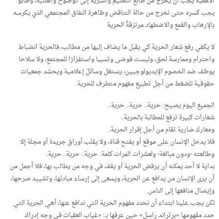
الأهمية يجب أن يخرج من طابع التعتيم والسرية إلى الوضوح والعلنية، وطابو
يجب كسره حتى نخرج من حالة التناقض وظاهرة النفاق المجتمعي الذي يكرسه
بالإرهاب والقمع والاضطهاد مرتزقةُ الحرية
لا يكفي رفع شعار الحرية كي يقبل ما يضاف إليها من مطالب، فالحرية انضباط
واحترام وممارسة لحق، وليست فوضى وتسيبا واستفزازا للمجتمع، ولا سلاحا
يوظف ضد الخصوم الإيديولوجيين، يـَستغل وسائلَ إعلامية ويحشد جمعيات
حقوقية للضغط من أجل تطبيع مفهوم متطرف للحرية.
الجميع اليوم يصيح: حرية.. حرية.. حرية..
شعارات كبيرة ترفع للمطالبة بالحرية..
ومعارك ضارية تقام من أجل إقرار الحرية..
فلا يدخل الإنسان على موقع أو يفتح قناة، ولا يقلب أوراق جريدة أو مجلة إلا
وطالعته -ودون مبالغة- ولعشرات المرات كلمة: حرية.. حرية.. حرية..
بداية لا أحد يمكنه أن يرفض الحرية أو يقف في وجه من يطالب بها، فلا أجمل من
أن يرى الإنسان من يدافع عن الحرية، ويسعى إلى إرساء مبادئها، وتشييد صرحها،
وإيصال منافعها إلى الناس.
لكن يجب علينا ابتداء أن نحدد مفهوم الحرية التي ندافع عنها، أهي الحرية التي
حدد مفهومها «برتراند راسل» حين عرفها بـ: «غياب العقبات في وجه إدراك