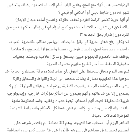
الرغبات»، بمعنى أنها: منع المنع، وفتح الباب أمام الإنسان لتحديد رغباته وتحقيق
شهواته، دون ضابط ديني أو أخلاقي أو قيمي؟
أم أنها حرية تضمن كرامة الفرد وتحفظ حقوقه وتفسح أمامه مجال الإبداع
والانطلاق في شتى مجالات الحياة دون كبح أو إلجام، في إطار محكم يضمن حق
الفرد دون إضرار بحق الجماعة؟!
فلا يكفي رفع شعار الحرية كي يقبل ما يضاف إليها من مطالب، فالحرية انضباط
واحترام وممارسة لحق، وليست فوضى وتسيبا واستفزازا للمجتمع، ولا سلاحا
يوظف ضد الخصوم الإيديولوجيين، يـَستغلُّ وسائلَ إعلامية ويحشد جمعيات
حقوقية للضغط من أجل تطبيع مفهوم متطرف للحرية.
فلم يعد اليوم مجال للتحفظ على القول بأن هناك فعلا مرتزقة يستغلون الحرية؛ قد
شوهوا هذا المفهوم؛ فصار لا يضاف عندهم إلى الردة واللواط والسحاق والزنا
وشرب الخمر وكشف الجسد وتلويث الفطرة، ورغم ادعاء هؤلاء المرتزقة أنهم لا
يصدرون إلا عن قناعاتهم وأنهم بعيدون عن التأثر بمؤثرات خارجية وإيديولوجية
غربية؛ فالحقيقة تثبت أنهم أصحاب تبعية عمياء وتقليد جامد لمنظومة مادية
وافدة تؤله الإنسان وتؤنسن الإله، وترفض ضمنا كل الأحكام والضوابط الشرعية
المؤطرة لمجالات الحياة.
الظاهر اليوم أن أصحاب هذا التوجه -وهم قلة منظمة- لم يقتصر شرهم على
أنفسهم فحسب؛ بل تعداهم إلى غيرهم، فأثروا -في ظل ضعف كبير لدور المدافعة