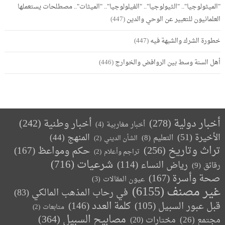
"الميثولوجيا".. "الثيولوجيا".. "الفيلولوجيا".. "الميثات".. مصطلحات يستعملها
العلمانيون للتعبير عن الوحي والدين
(447)
خطورة الشرك والشبهة فيه
(447)
أهل السنة وسط بين الروافض والخوارج
(446)
أخبار دولية
(278)
أخبار وطنية
(242)
أخبار مغاربية
(4)
الأخيرة
(51)
المنهج
(44)
التعليم
(8)
الشأن الديني
(2)
تراث وتاريخ
(256)
حكم ومواعظ
(167)
تراجم وأعلام
(2)
(716)
شرعيات
رياض النساء
(114)
رقائق
(9)
صحة وأسرة
(167)
عيون المقالات
(3)
غير مصنف
(6155)
في رحاب المذهب المالكي
(83)
كلمة العدد
(146)
قبل عبور السبيل
(105)
متابعات
(2)
مصابيح السبيل
(364)
مجتمع
(26)
(20)
مختارات