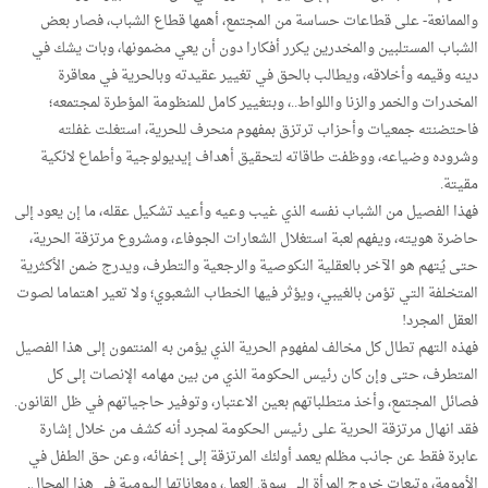
والممانعة- على قطاعات حساسة من المجتمع، أهمها قطاع الشباب، فصار بعض
الشباب المستلبين والمخدرين يكرر أفكارا دون أن يعي مضمونها، وبات يشك في
دينه وقيمه وأخلاقه، ويطالب بالحق في تغيير عقيدته وبالحرية في معاقرة
المخدرات والخمر والزنا واللواط..، وبتغيير كامل للمنظومة المؤطرة لمجتمعه؛
فاحتضنته جمعيات وأحزاب ترتزق بمفهوم منحرف للحرية، استغلت غفلته
وشروده وضياعه، ووظفت طاقاته لتحقيق أهداف إيديولوجية وأطماع لائكية
مقيتة.
فهذا الفصيل من الشباب نفسه الذي غيب وعيه وأعيد تشكيل عقله، ما إن يعود إلى
حاضرة هويته، ويفهم لعبة استغلال الشعارات الجوفاء، ومشروع مرتزقة الحرية،
حتى يُتهم هو الآخر بالعقلية النكوصية والرجعية والتطرف، ويدرج ضمن الأكثرية
المتخلفة التي تؤمن بالغيبي، ويؤثر فيها الخطاب الشعبوي؛ ولا تعير اهتماما لصوت
العقل المجرد!
فهذه التهم تطال كل مخالف لمفهوم الحرية الذي يؤمن به المنتمون إلى هذا الفصيل
المتطرف، حتى وإن كان رئيس الحكومة الذي من بين مهامه الإنصات إلى كل
فصائل المجتمع، وأخذ متطلباتهم بعين الاعتبار، وتوفير حاجياتهم في ظل القانون.
فقد انهال مرتزقة الحرية على رئيس الحكومة لمجرد أنه كشف من خلال إشارة
عابرة فقط عن جانب مظلم يعمد أولئك المرتزقة إلى إخفائه، وعن حق الطفل في
الأمومة، وتبعات خروج المرأة إلى سوق العمل، ومعاناتها اليومية في هذا المجال.