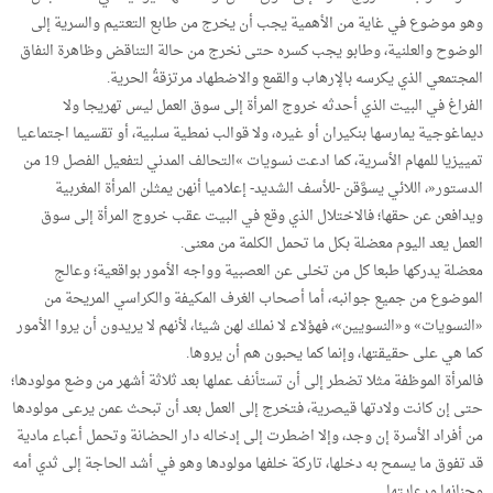
وهو موضوع في غاية من الأهمية يجب أن يخرج من طابع التعتيم والسرية إلى
الوضوح والعلنية، وطابو يجب كسره حتى نخرج من حالة التناقض وظاهرة النفاق
المجتمعي الذي يكرسه بالإرهاب والقمع والاضطهاد مرتزقةُ الحرية.
الفراغ في البيت الذي أحدثه خروج المرأة إلى سوق العمل ليس تهريجا ولا
ديماغوجية يمارسها بنكيران أو غيره، ولا قوالب نمطية سلبية، أو تقسيما اجتماعيا
تمييزيا للمهام الأسرية، كما ادعت نسويات »التحالف المدني لتفعيل الفصل 19 من
الدستور«، اللائي يسوَّقن -للأسف الشديد- إعلاميا أنهن يمثلن المرأة المغربية
ويدافعن عن حقها؛ فالاختلال الذي وقع في البيت عقب خروج المرأة إلى سوق
العمل يعد اليوم معضلة بكل ما تحمل الكلمة من معنى.
معضلة يدركها طبعا كل من تخلى عن العصبية وواجه الأمور بواقعية؛ وعالج
الموضوع من جميع جوانبه، أما أصحاب الغرف المكيفة والكراسي المريحة من
«النسويات» و«النسويين»، فهؤلاء لا نملك لهن شيئا، لأنهم لا يريدون أن يروا الأمور
كما هي على حقيقتها، وإنما كما يحبون هم أن يروها.
فالمرأة الموظفة مثلا تضطر إلى أن تستأنف عملها بعد ثلاثة أشهر من وضع مولودها؛
حتى إن كانت ولادتها قيصرية، فتخرج إلى العمل بعد أن تبحث عمن يرعى مولودها
من أفراد الأسرة إن وجد، وإلا اضطرت إلى إدخاله دار الحضانة وتحمل أعباء مادية
قد تفوق ما يسمح به دخلها، تاركة خلفها مولودها وهو في أشد الحاجة إلى ثدي أمه
وحنانها ورعايتها.