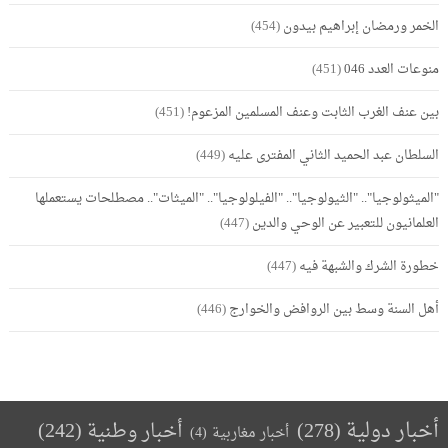
الخمر ورمضان إبراهيم بيدون
(454)
منوعات العدد 046
(451)
بين عنف الغرب الثابت وعنف المسلمين المزعوم!
(451)
السلطان عبد الحميد الثاني المفترى عليه
(449)
"الميثولوجيا".. "الثيولوجيا".. "الفيلولوجيا".. "الميثات".. مصطلحات يستعملها
العلمانيون للتعبير عن الوحي والدين
(447)
خطورة الشرك والشبهة فيه
(447)
أهل السنة وسط بين الروافض والخوارج
(446)
أخبار دولية
(278)
أخبار وطنية
(242)
أخبار مغاربية
(4)