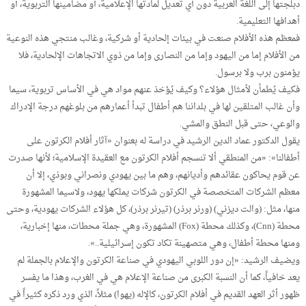
دبلجتها إلى اللغة العربية دون أي تعديل لمادتها الإعلامية، أو مضامينها التربوية، أو
أهدافها التعليمية.
فمعظم هذه الأفلام صنعت في بيئات إلحادية أو شركية، وغالب منتجي هذه النوعية
من الأفلام إما من اليهود وإما من النصارى وإما من ذوي الاتجاهات الإلحادية، فلا
يؤمنون برب ولا برسول.
فكيف يُطمأن لأمثال هؤلاء؟ وكيف يُؤخذ عنهم مواد هي في الأساس تربوية، سيما
وأن غالب المتلقين لها في بلداننا هم أطفال تبدأ أعمارهم من بلوغهم درجة الإدراك
والوعي، حتى قبل النطق والمشي.
يقول الدكتور عماد الدين الرشيد في دراسة له بعنوان «آثار أفلام الكرتون على
أطفالنا»: «من المنطقي ألا تنسجم أفلام الكرتون مع العقيدة الإسلامية؛ لأنها صدرت
عن قوم يحاكون عقائدهم وأديانهم، وهم ما بين يهودي ونصراني وبوذي، إلا أن
معظم الشركات المتخصصة في الكرتون شركات يملكها يهود، ولاسيما المشهورة
منها، مثل: (والت ديزني) (ورنر برذر) (تيرنر برذر)، كل هؤلاء الشركات يهودية، وحتى
محطة (Cnn)، وكذلك محطة (Fox) المشهورة، وهي جملة محطات، منها إخبارية،
ومنها محطة أطفال، وهي متصهينة تكاد تكون إسرائيلية..».
ويضيف الرشيد: «إن دور اللوبي اليهودي في صناعة الكرتون والإعلام بالجملة لم
يعد خافياً، كما أن النسبة الكبرى من صناعة الإعلام هي في الغرب، وهذا ما يفسر
ظهور أثر العهد القديم في أفلام الكرتون، كالإله (يهوا) مثلاً، الذي ورد ذكره كثيراً في