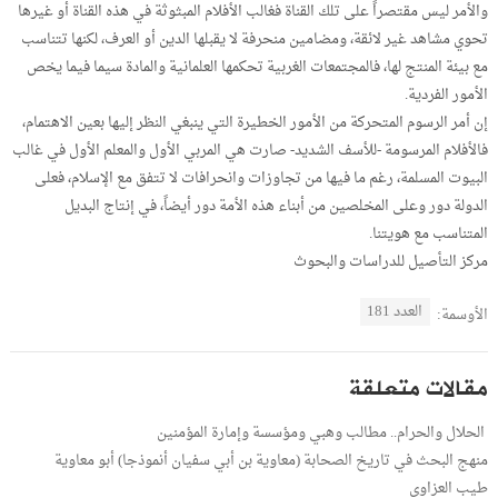
والأمر ليس مقتصراً على تلك القناة فغالب الأفلام المبثوثة في هذه القناة أو غيرها
تحوي مشاهد غير لائقة، ومضامين منحرفة لا يقبلها الدين أو العرف، لكنها تتناسب
مع بيئة المنتج لها، فالمجتمعات الغربية تحكمها العلمانية والمادة سيما فيما يخص
الأمور الفردية.
إن أمر الرسوم المتحركة من الأمور الخطيرة التي ينبغي النظر إليها بعين الاهتمام،
فالأفلام المرسومة -للأسف الشديد- صارت هي المربي الأول والمعلم الأول في غالب
البيوت المسلمة، رغم ما فيها من تجاوزات وانحرافات لا تتفق مع الإسلام، فعلى
الدولة دور وعلى المخلصين من أبناء هذه الأمة دور أيضاً، في إنتاج البديل
المتناسب مع هويتنا.
مركز التأصيل للدراسات والبحوث
العدد 181
الأوسمة:
مقالات متعلقة
الحلال والحرام.. مطالب وهبي ومؤسسة وإمارة المؤمنين
منهج البحث في تاريخ الصحابة (معاوية بن أبي سفيان أنموذجا) أبو معاوية
طيب العزاوي