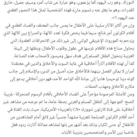
التوراة.. وهو رب اليهود كما يزعمون، وهو عبارة عن شاب أمرد وسيم، جميل، خارق
القدرات، وهو ما يعبِّر عنه بـ (سوبر مان)، فهذه الشخصية تمثل هذا التصور العقدي
عند اليهود.!!».
وإن من أكثر الآثار سلبية على الأطفال ما يمس جانب المعتقد، والفساد العقدي في
أفلام الكرتون أمر شائع، سيما فيما يخص فكرة تعدد الآلهة، والصراع بين الآلهة الذي
يزدحم به الموروث الإغريقي الوثني، إلى غير ذلك من الانحرافات العقدية، التي
يحاول صناع هذه الأفلام غرسها في عقول وقلوب الأطفال، وبنقلها إلى البيئة
العربية يتحول الطفل المسلم إلى هدف سهل وميسور لأصحاب هذه الصناعة.
كما أن لهذه الأفلام آثاراً أخلاقية في غاية السوء، والأخلاق والدين في معتقدنا
أمران لا يمكن الفصل بينهما، فالأخلاق جزء أصيل من الدين، والإسلام إلى جانب
كونه دينا توحيديا هاديا إلى عبادة الله الواحد الأحد، فهو دين أخلاقي يدعو إلى
مكارم الأخلاق ومهذب الصفات.
ومن الأمثلة المرصودة مؤخراً على الفساد الأخلاقي بأفلام الرسوم المتحركة -غربية
الصنع- الموجهة إلى الطفل المسلم والعربي بصفة عامة، ما تم عرضه من مشاهد غير
أخلاقية على قناة كارتون نتوورك «CN بالعربية» الأمريكية، حيث بثت القناة في
أحد أفلام الكرتون المدبلجة للعربية مشهداً جنسياً غير لائق أمام المشاهدين من
الأطفال أو حتى الكبار، وذلك بعد أشهر من بثها لمشاهد مماثلة أثارت ردود فعل
غاضبة بين الأسر والمتخصصين بتربية الأبناء.