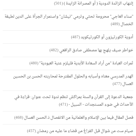
إلتهاب الزائدة الدودية ( أو المصرانة الزايدة )
(501)
"سناء العاجي" محرومة تحثي وترمي "نيشان" واستمرار الجرأة على الدين لطيفة
الخصال
(489)
أدوية الكورتيزون أو الكورتيكويد
(487)
خواطر صيف يلهج بها مصطفى صادق الرافعي
(482)
ثمرات العبادة "من أراد السعادة الأبدية فليلزم عتبة العبودية"
(480)
الهدر المدرسي معناه وأسبابه والحلول المقترحة لمحاربته الحسن بن الحسين
العسال
(477)
جمعية الدعوة إلى القرآن والسنة بمراكش تنظم ندوة تحت عنوان: قراءة في
الأحداث في ضوء المستجدات - السبيل -
(471)
فصل المقال فيما بين الإسلام والعلمانية من الانفصال ذ.الحسن العسال
(468)
صيام ست من شوال قبل الفراغ من قضاء ما عليه من رمضان
(457)