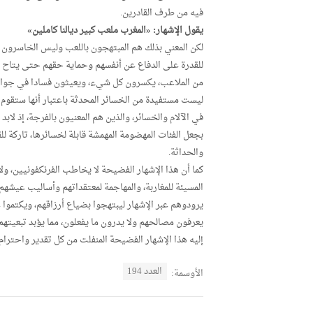
فيه من طرف القادرين.
يقول الإشهار: «المغرب ملعب كبير ديالنا كاملين»
لكن المعني بذلك هم المبتهجون باللعب وليس الخاسرون من
للقدرة على الدفاع عن أنفسهم وحماية حقهم حتى يتاح لل
من الملاعب، يكسرون كل شيء، ويعيثون فسادا في جوانب 
ليست مستفيدة من الخسائر المحدثة باعتبار أنها ستقوم
في الآلام والخسائر، والذين هم المعنيون بالفرجة، إذ 
بجعل الفئات المهضومة المهمشة قابلة لخسائرها، تاركة ل
والحداثة.
كما أن هذا الإشهار الفضيحة لا يخاطب الفرنكفونيين، ول
المسيئة للمغاربة، والمهاجمة لمعتقداتهم وأساليب عيشهم 
يرودوهم عبر الإشهار ليبتهجوا بضياع أرزاقهم، ويكتموا 
يعرفون مصالحهم ولا يدرون ما يفعلون، مما يؤبد تبعيت
إليه هذا الإشهار الفضيحة المنفلت من كل تقدير واحترام ل
العدد 194
الأوسمة: