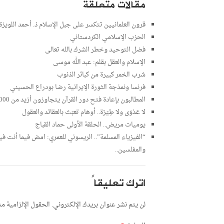
مقالات متعلقة
قرون العلمانيين تتكسر على جبل الإسلام ذ. أحمد اللويزة
الحزب الإسلامي الكردستاني
فضل التوحيد وخطر الشرك بالله تعالى
الإسلام والعقل بقلم: عبد الله موسى
شرب الخمر كبيرة من كبائر الذنوب
فرنسا ونمذجة الثورة الإيرانية رضا بودراع الحسيني
المطالبون بإعادة فتح دور القرآن يتجاوزون أزيد من 85000 مُوَقِّع فمن يستجيب لمطالبهم؟
لا عَدْوَى ولا طِيَرَة.. أوهام تعبَث بالعقائد والعقول
يوميات مريض.. الحلقة الأولى حماد القباج
“الفيزياء المسلمة”.. الريسوني للعمري: امض فيما أنت في
والمفلسين..
اترك تعليقاً
لن يتم نشر عنوان بريدك الإلكتروني.
الحقول الإلزامية مشا