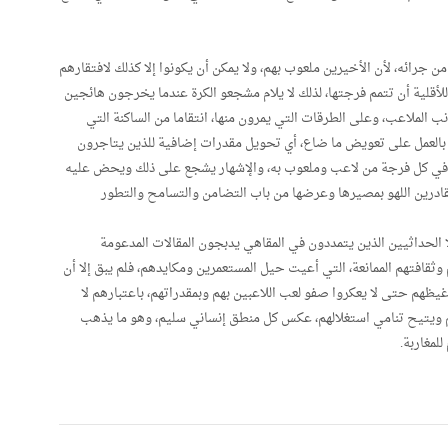
 جرائه، لأن الأخيرين ملعوب بهم، ولا يمكن أن يكونوا إلا كذلك لافتقارهم
أقلية أن تتمم فرجتها، لذلك لا يلام مشجعو الكرة عندما يخرجون هائجين
الملاعب، وعلى الطرقات التي يمرون منها، انتقاما من الساكنة التي
 بالعمل على تعويض ما ضاع، أي تحويل مقدرات إضافية للذين يتاجرون
لابد في كل فرجة من لاعب وملعوب به، والإشهار يشجع على ذلك ويحض عليه
لقادرين اللهو بمصيرها وعرضها من باب التضامن والتسامح والتطور
ا الحداثيين الذين يتمددون في المقاهي يدبجون المقالات المدعومة
وثقافتهم الممانعة، التي أعيت حيل المستعمرين ومكايدهم، فلم يبق إلا أن
غيظهم حتى لا يعكروا صفو لعب اللاعبين بهم وبمقدراتهم، باعتبارهم لا
هم ويتيح تنامي استغلالهم، عكس كل منطق إنساني سليم، وهو ما يذهب
لمغاربة.