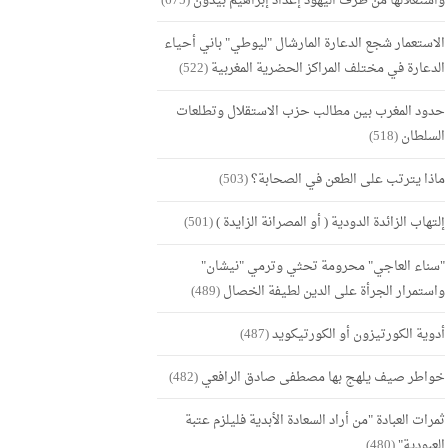
واستغلالها من طرف اليهود إعداد إبراهيم بيدون
(675)
الاستعمار شجع الدعارة المارشال "ليوطي" باني أحياء
الدعارة في مختلف المراكز الحضرية المغربية
(522)
حدود المغرب بين مطالب حزب الاستقلال وتطلعات
السلطان
(518)
ماذا يترتب على الطعن في الصحابة؟
(503)
إلتهاب الزائدة الدودية ( أو المصرانة الزايدة )
(501)
"سناء العاجي" محرومة تحثي وترمي "نيشان"
واستمرار الجرأة على الدين لطيفة الخصال
(489)
أدوية الكورتيزون أو الكورتيكويد
(487)
خواطر صيف يلهج بها مصطفى صادق الرافعي
(482)
ثمرات العبادة "من أراد السعادة الأبدية فليلزم عتبة
العبودية"
(480)