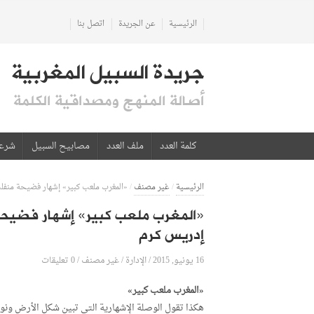
الرئيسية
عن الجريدة
اتصل بنا
جريدة السبيل المغربية
أصالة المنهج ومصداقية الكلمة
كلمة العدد
ملف العدد
مصابيح السبيل
شرع
الرئيسية
/
غير مصنف
/
«المغرب ملعب كبير» إشهار فضيحة منفلت 
«المغرب ملعب كبير» إشهار فضيحة 
إدريس كرم
16 يونيو, 2015
الإدارة
0 تعليقات
/
/
غير مصنف
/
«المغرب ملعب كبير»
هكذا تقول الوصلة الإشهارية التي تبين شكل الأرض ونوع