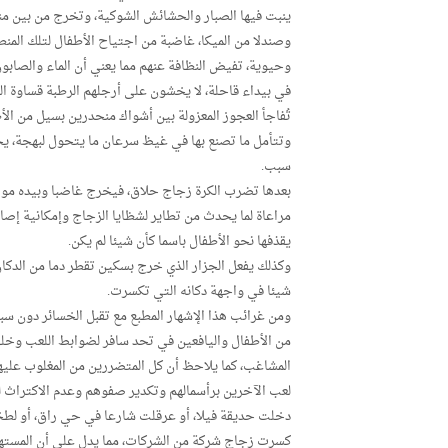
ينبت فيها الصبار والحشائش الشوكية، وتخرج من بين منحد
وصندلا من الميكا، غاضبة من اجتياح الأطفال لتلك المن
وحيوية، تفيض النظافة عنهم مما يعني أن الماء والصابون
في بيداء قاحلة، لا يخشون على أرجلهم الرطبة قساوة الش
تُفاجأ العجوز المعزولة بين أشواك منحدرين بسيل من الأط
وتتأمل ما تصنع بها في غيظ سرعان ما يتحول لبهجة، يجع
سبب.
بعدها تضرب الكرة زجاج حلاق، فيخرج غاضبا وبيده مو
مراعاة لما يحدث من تطاير لشظايا الزجاج وإمكانية إصاب
يقذفها نحو الأطفال باسما كأن شيئا لم يكن.
وكذلك يفعل الجزار الذي خرج بسكين تقطر دما من الدكان،
شيئا في واجهة دكانه التي تكسرت.
ومن غرائب هذا الإشهار المطبع مع تقبل الخسائر دون سبب
من الأطفال واليافعين في تحد سافر لضوابط اللعب وخلق
المشاغب، كما يلاحظ أن كل المتضررين من المغلوب عليه
لعب الآخرين برأسمالهم وتكدير صفوهم وعدم الاكتراث لح
دخلت حديقة فيلا، أو عرقلت شارعا في حي راق، أو لطخ
كسرت زجاج شركة من الشركات، مما يدل على أن المستهدف ه