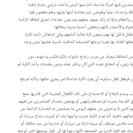
رين فيها امرأة شاحبة، أخذ منها الزمن مأخذه، ترتدي جلبابا باهتا
طقة وإحداث جلبة وفوضى غير معتادة أذنها عليها، وهم مفعمون قوة
 والطعام والإدام زائد عنهم، جعلهم يخرجون جماعات لحرق الطاقة الزائدة
وك والأحجار، لأنهم ينتعلون أحدية متينة بخلافها.
فال لا قبل لها بهم يتبعون كرة طائرة أمامهم، وفي اندهاش تأخذ الكرة
لها تقذف بها بعيدا برجلها المتسخة الحافية، ناسية غضبها بدون وجه
س الحلاقة ليعرف من ضرب زجاج حانوته بالكرة فكسر واجهته، دون
ة زبون، أو الحلاق نفسه الذي كان يباشر عمله، ودون مقدمات يأخذ الكرة ثم
 فيفعل فعل سابقيه، أي يعيد الكرة ضاحكا لمن يجري خلفها، وكأنه لم يقع
 وعدم الدفاع أو الاحتجاج على تلك الأفعال المشينة التي قام بها جمع
 الفرجة، بحيث لم نجدهم يأبهون أو يهتمون بخسائر المتضررين من لعبهم
م الذين لا يذخرون من عملهم اليومي ما يصلحون به الخسارة الناتجة عن
الهم، ناهيك أننا لم نر الكرة ضربت واجهة بنك، أو كسرت زجاج سيارة، أو
ت ملابس موظف، أو سيدة نازلة من سيارة، أو خارجة من عند حلاقة، أو
م الفئة الدنيا من المجتمع، كأنها دعوة لها كي تقبَل بوضعها الذي توضع