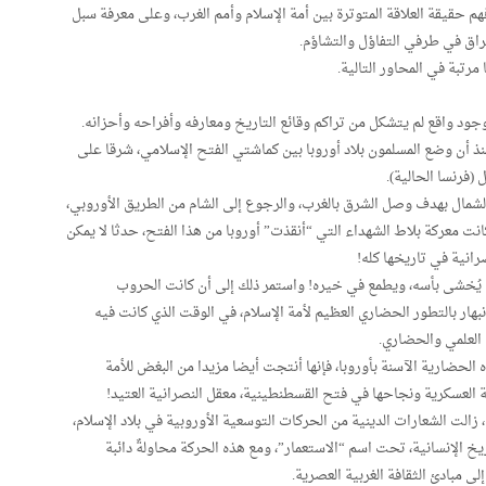
م حقيقة العلاقة المتوترة بين أمة الإسلام وأمم الغرب، وعلى معرفة سبل
غراق في طرفي التفاؤل والتشاؤم.
رتبة في المحاور التالية.
جود واقع لم يتشكل من تراكم وقائع التاريخ ومعارفه وأفراحه وأحزانه.
نذ أن وضع المسلمون بلاد أوروبا بين كماشتي الفتح الإسلامي، شرقا على
 (فرنسا الحالية).
لشمال بهدف وصل الشرق بالغرب، والرجوع إلى الشام من الطريق الأوروبي،
انت معركة بلاط الشهداء التي “أنقذت” أوروبا من هذا الفتح، حدثا لا يمكن
رانية في تاريخها كله!
لذي يُخشى بأسه، ويطمع في خيره! واستمر ذلك إلى أن كانت الحروب
بهار بالتطور الحضاري العظيم لأمة الإسلام، في الوقت الذي كانت فيه
العلمي والحضاري.
لحضارية الآسنة بأوروبا، فإنها أنتجت أيضا مزيدا من البغض للأمة
ة العسكرية ونجاحها في فتح القسطنطينية، معقل النصرانية العتيد!
 زالت الشعارات الدينية من الحركات التوسعية الأوروبية في بلاد الإسلام،
 الإنسانية، تحت اسم “الاستعمار”، ومع هذه الحركة محاولةٌ دائبة
لى مبادئ الثقافة الغربية العصرية.