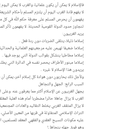
فالإسلام لا يمكن أن يكون علمانيا، والغرب لا يمكن اليوم إ
لا يفهم قادة الغرب اليوم أن يلتزم المسلم بأحكام الشريع
يفهمون أن يحرص المسلم على معرفة حكم الله في كل ما يأ
تتجاوز حدود الدولة القومية الحديثة. لا يفهمون تأثر ا
يريد الغربيون:
إسلاما ذليلا، يتلقى الضربات دون ردة فعل ..
إسلاما ضعيفا تهيمن عليه مرجعيتهم العلمانية والحداثية.
إسلاما مطاطيا يتشكل بقوالب الدولة التي يوجد فيها ..
إسلاما مبتور الأطراف يحصر نفسه في الدائرة التي يطلب 
يريدون هذا الإسلام لا غيره ..
ولأجل ذلك يحاربون دون هوادة كل إسلام آخر، يمكن أن
السبب الرابع: الجهل والتجاهل
يجهل الغربيون عن الإسلام أكثر مما يعرفون عنه. وعلى ال
الغرب لا يزال جاهلا حائرا مضطربا أمام هذه العلبة المغل
لا يزال المثقف الغربي يخلط التقاليد والعادات المجتمع
التراث الإسلامي المتفاوتة في قربها من المعين الأصلي، 
عليه مكونات النسيج العقدي والفقهي المعقد للمسلمين، ا
وهو فوق جهله يتجاهل!