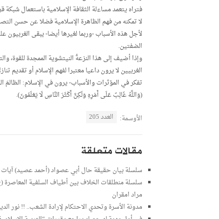
فتراه يتعمد مساءلة الثقافة الإسلامية باستعمال شبكة قر
لا تمكنه من فهم الظاهرة الإسلامية فضلا عن حسن التصر
لأجل هذه الأسباب -وربما لغيرها أيضا- يبقى الغربيون عل
الضفتين.
وإذا أضيف إلى هذا النزعةُ النيتشوية الممجدة للقوة، وا
الغربيين لا يرون داعيا معتبرا لفهم الإسلام أو تقديم تن
تفكر في المؤثرات والأسباب- يرون في الإسلام: الظالمَ
(وَاللَّهُ غَالِبٌ عَلَى أَمْرِهِ وَلَكِنَّ أَكْثَرَ النَّاسِ لَا يَعْلَمُونَ).
العدد 205
الأوسمة:
مقالات متعلقة
سلسلة بيان حقيقة حال أبي عصواد (أحمد عصيد) آيات ال
مراد امقران
مدونة الأسرة وتحدي الاحتكام لإرادة الشعب.. !! نور الد