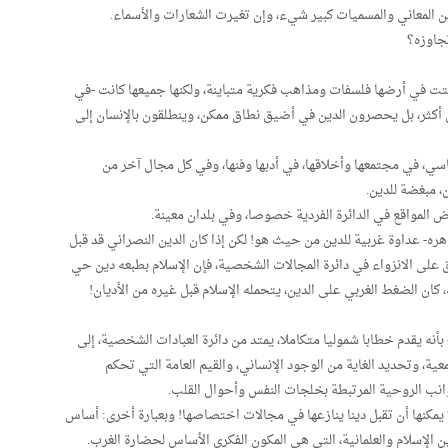
 من المعاني والمسميات كبير شيء، وإن تغيرت الشعارات والأسماء.
تجاوزه؟
بتت في أرضها فلسفات ومذاهب فكرية متباينة، ولكنها جميعها كانت -في
ن أكثر، بل يحصرون الدين في أضيق نطاق ممكن، وينطلقون بالإنسان إلى
سي، في مجتمعها وأخلاقها، في أدبها وفنها، وفي كل مجال آخر من
، مبغضة للدين.
ض المواقع في الدائرة الفردية خصوصا، وفي بلدان معينة.
وهره- عداوة غربية للدين من حيث هو! لكن إذا كان الدين النصراني قد قبل
على الانزواء في دائرة المجالات الشخصية، فإن الإسلام بطبعه دين حي
ك، كان الضغط الغربي على الدين، يتحمله الإسلام قبل غيره من الأديان!
بأنه يقدم خطابا شموليا متكاملا، يمتد من دائرة العبادات الشخصية، إلى
ية، وتحديد الغاية من الوجود الإنساني، والقيم العامة التي تحكم
وانب الروحية المرتبطة بخلجات النفس وأحوال القلب.
ا يمكنها أن تقبل دينا ينازعها في مجالات اختصاصها! وبعبارة أخرى: أساس
ن الإسلام والعلمانية، التي هي المكون الفكري الأساس لحضارة الغرب.