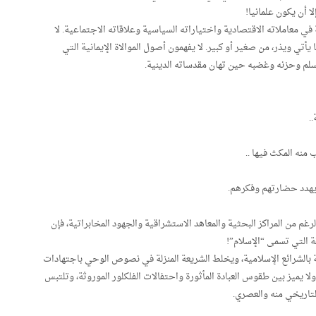
لا أن يكون علمانيا!
ة في معاملاته الاقتصادية واختياراته السياسية وعلاقاته الاجتماعية. لا
تي ويذر، من صغير أو كبير. لا يفهمون أصول الموالاة الإيمانية التي
لمسلم وحزنه وغضبه حين تهان مقدساته الدينية.
.
منه المكث فيها ..
 يهدد حضارتهم وفكرهم.
رغم من المراكز البحثية والمعاهد الاستشراقية والجهود المخابراتية، فإن
قة التي تسمى “الإسلام”!
ية بالشرائع الإسلامية، ويخلط الشريعة المنزلة في نصوص الوحي باجتهادات
ولا يميز بين طقوس العبادة المأثورة واحتفالات الفلكلور الموروثة، وتلتبس
لتاريخي منه والعصري.