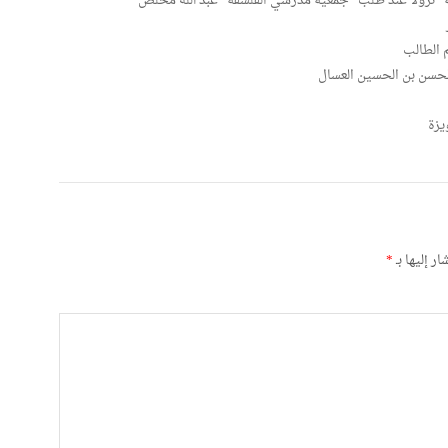
ة” نزولا عند طلب “جمعية مدرسي الفلسفة” عبد الله مخلص
م الطالب
لحسن بن الحسين العسال
يزة
ر إليها بـ
*