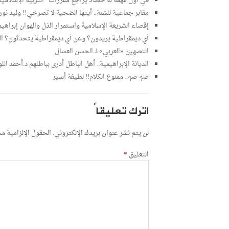
في أول مهمة له حصاد يراجع مقررات “التربية الإسلامي
مقابر جماعية للسُنة.. أيتها الضحية لا تصرخي!! وليد نور
إقصاء الشريعة الإسلامية واستمرار الذل والهوان إبراهي
أي ديمقراطية يريدون؟ وعن أي ديمقراطية يتحدثون؟ ا
التصهين «العربي» ذ.الحسن العسال
الديانة الإبراهيمية.. أهل الباطل أدرى بباطلهم د.أحمد اللو
صهٍ صهٍ.. ممنوع الكلام!! لطيفة أسير
اترك تعليقاً
لن يتم نشر عنوان بريدك الإلكتروني.
الحقول الإلزامية مشا
التعليق
*