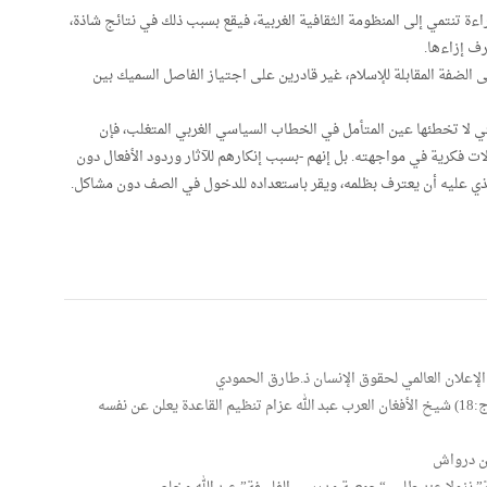
اءة تنتمي إلى المنظومة الثقافية الغربية، فيقع بسبب ذلك في نتائج شاذة،
ف إزاءها.
ى الضفة المقابلة للإسلام، غير قادرين على اجتياز الفاصل السميك بين
لتي لا تخطئها عين المتأمل في الخطاب السياسي الغربي المتغلب، فإن
ازلات فكرية في مواجهته. بل إنهم -بسبب إنكارهم للآثار وردود الأفعال دون
 الذي عليه أن يعترف بظلمه، ويقر باستعداده للدخول في الصف دون مشاكل.
إعلان العالمي لحقوق الإنسان ذ.طارق الحمودي
سلسلة منطلقات الخلاف بين أطياف السلفية المعاصرة (ج:18) شيخ الأفغان العرب عبد الله عزام تنظيم القاعدة يعلن عن نفسه
ين درواش