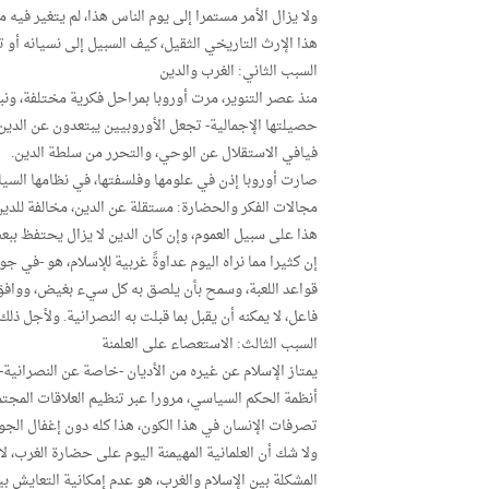
ولا يزال الأمر مستمرا إلى يوم الناس هذا، لم يتغير فيه
هذا الإرث التاريخي الثقيل، كيف السبيل إلى نسيانه أو 
السبب الثاني: الغرب والدين
منذ عصر التنوير، مرت أوروبا بمراحل فكرية مختلفة، ون
حصيلتها الإجمالية- تجعل الأوروبيين يبتعدون عن الدي
فيافي الاستقلال عن الوحي، والتحرر من سلطة الدين.
صارت أوروبا إذن في علومها وفلسفتها، في نظامها السيا
مجالات الفكر والحضارة: مستقلة عن الدين، مخالفة للدين
هذا على سبيل العموم، وإن كان الدين لا يزال يحتفظ ببع
إن كثيرا مما نراه اليوم عداوةً غربية للإسلام، هو -في ج
قواعد اللعبة، وسمح بأن يلصق به كل سيء بغيض، ووافق 
فاعل، لا يمكنه أن يقبل بما قبلت به النصرانية. ولأجل ذل
السبب الثالث: الاستعصاء على العلمنة
يمتاز الإسلام عن غيره من الأديان -خاصة عن النصرانية- 
أنظمة الحكم السياسي، مرورا عبر تنظيم العلاقات المجتمع
تصرفات الإنسان في هذا الكون، هذا كله دون إغفال الج
ولا شك أن العلمانية المهيمنة اليوم على حضارة الغرب، ل
المشكلة بين الإسلام والغرب، هو عدم إمكانية التعايش بي