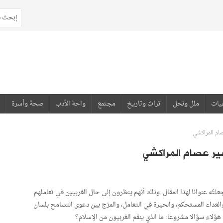
يات
ملل ونحل
تراث وتاريخ
مجتمع
واحة الأدب
صحة وأسرة
صام المراكشي
شير عصام المراكشي
علتُه عنوانا لهذا المقال. وذلك أنهم ينظرون إلى حال الغربيين في تعاملهم
 والعداء المستحكم، والحيرة في التعامل، والمزج بين دعوى التسامح بلسان
هؤلاء سؤالا مشروعا: ما الذي ينقم الغربيون من الإسلام؟