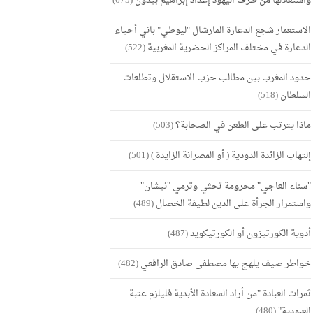
واستغلالها من طرف اليهود إعداد إبراهيم بيدون
(675)
الاستعمار شجع الدعارة المارشال "ليوطي" باني أحياء
الدعارة في مختلف المراكز الحضرية المغربية
(522)
حدود المغرب بين مطالب حزب الاستقلال وتطلعات
السلطان
(518)
ماذا يترتب على الطعن في الصحابة؟
(503)
إلتهاب الزائدة الدودية ( أو المصرانة الزايدة )
(501)
"سناء العاجي" محرومة تحثي وترمي "نيشان"
واستمرار الجرأة على الدين لطيفة الخصال
(489)
أدوية الكورتيزون أو الكورتيكويد
(487)
خواطر صيف يلهج بها مصطفى صادق الرافعي
(482)
ثمرات العبادة "من أراد السعادة الأبدية فليلزم عتبة
العبودية"
(480)