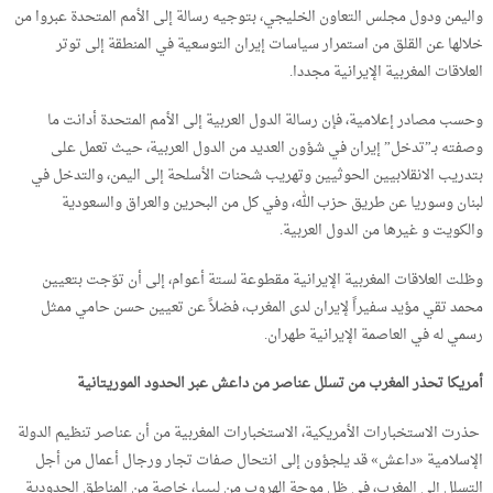
واليمن ودول مجلس التعاون الخليجي، بتوجيه رسالة إلى الأمم المتحدة عبروا من
خلالها عن القلق من استمرار سياسات إيران التوسعية في المنطقة إلى توتر
العلاقات المغربية الإيرانية مجددا.
وحسب مصادر إعلامية، فإن رسالة الدول العربية إلى الأمم المتحدة أدانت ما
وصفته بـ”تدخل” إيران في شؤون العديد من الدول العربية، حيث تعمل على
بتدريب الانقلابيين الحوثيين وتهريب شحنات الأسلحة إلى اليمن، والتدخل في
لبنان وسوريا عن طريق حزب الله، وفي كل من البحرين والعراق والسعودية
والكويت و غيرها من الدول العربية.
وظلت العلاقات المغربية الإيرانية مقطوعة لستة أعوام، إلى أن توّجت بتعيين
محمد تقي مؤيد سفيراً لإيران لدى المغرب، فضلاً عن تعيين حسن حامي ممثل
رسمي له في العاصمة الإيرانية طهران.
أمريكا تحذر المغرب من تسلل عناصر من داعش عبر الحدود الموريتانية
حذرت الاستخبارات الأمريكية، الاستخبارات المغربية من أن عناصر تنظيم الدولة
الإسلامية «داعش» قد يلجؤون إلى انتحال صفات تجار ورجال أعمال من أجل
التسلل إلى المغرب، في ظل موجة الهروب من ليبيا، خاصة من المناطق الحدودية