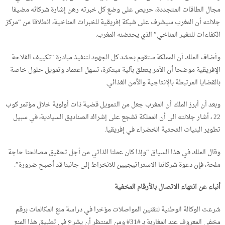
مجال الطاقات المتجددة، حريص على وضع كل خبرته رهن إشارة شركائه مضيفا
جلالته أن المغرب سيشرف على شبكة إفريقية للخبرات المناخية، انطلاقا من “مركز
الكفاءات للتغير المناخي” الذي يحتضنه المغرب.
وأضاف الملك أن المملكة ستقوم بحشد كل الجهود لتنفيذ مبادرة “تكييف الفلاحة
الإفريقية موضحا أن الأمر يتعلق بآلية مبتكرة، تسهل اعتماد وتمويل حلول خاصة
بالقضايا المرتبطة بالإنتاجية والأمن الغذائي.
وبعد أن أبرز الملك أن المغرب جعل من التمويل قضية ذات أولوية خلال مؤتمر كوب
22 ، أشار جلالته الى أن المملكة تشجع على إشراك الصناديق السيادية، في سبيل
تطوير البنيات التحتية الخضراء في إفريقيا.
وقال الملك في هذا السياق “وإذا كان عملنا الذاتي من أجل تحقيق مصالحنا حاجة
ملحة، فإن دعوة شركائنا الاستراتيجيين للانخراط إلى جانبنا قد أصبح ضرورة”.
أنباء عن انتهاء الاتصال بالأرقام المخفية
شرعت الوكالة الوطنية لتقنين المواصلات مؤخرا في دراسة منع المكالمات برقم
مخفي المعروف عند المغاربة بـ #31# ومن المنتظر أن يشرع في تطبيق هذا المنع