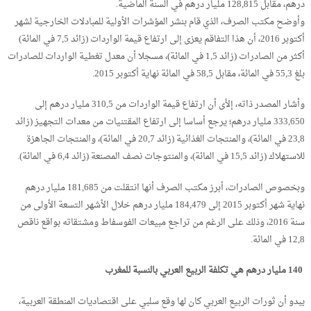
درهم، مقابل 128,815 مليار درهم في السنة الماضية.
وأوضح مكتب الصرف، الذي قام بنشر المؤشرات الأولية للمبادلات الخارجية لشهر
أكتوبر 2016، أن هذا التفاقم يعزى إلى ارتفاع قيمة الواردات (زائد 7,5 في المائة)
أكثر من الصادرات (زائد 1,5 في المائة)، مسجلا أن معدل تغطية الواردات للصادرات
بلغ 55,3 في المائة، مقابل 58,5 في المائة نهاية أكتوبر 2015.
وأشار المصدر ذاته، إلأى أن ارتفاع قيمة الواردات من 310,5 مليار درهم إلى
333,650 مليار درهم؛ يرجع أساسا إلى ارتفاع المقتنيات من معدات التجهيز (زائد
23,8 في المائة)، والمنتجات الغذائية (زائد 20,7 في المائة)، والمنتجات الجاهزة
للاستهلاك (زائد 15,5 في المائة)، والمنتوجات نصف المصنعة (زائد 6,4 في المائة).
وبخصوص الصادرات، أبرز مكتب الصرف أنها انتقلت من 181,685 مليار درهم
نهاية شهر أكتوبر 2015 إلى 184,479 مليار درهم خلال الأشهر التسعة الأولى من
سنة 2016، وذلك على الرغم من تراجع مبيعات الفوسفاط ومشتقاته بواقع ناقص
12,8 في المائة.
140 مليار درهم هي تكلفة الربيع العربي بالنسبة للمغرب
يبدو أن ثورات الربيع العربي كان لها وقع سلبي على اقتصاديات المنطقة العربية،