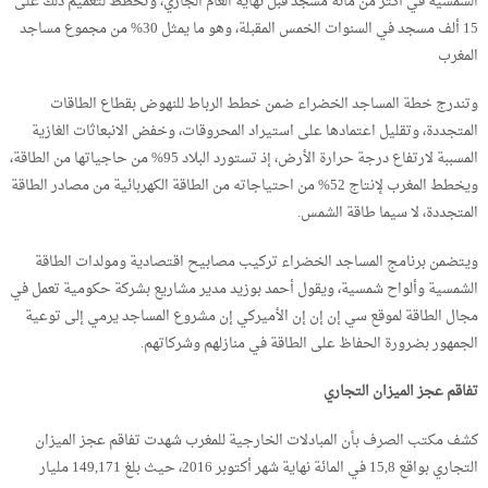
الشمسية في أكثر من مائة مسجد قبل نهاية العام الجاري، وتخطط لتعميم ذلك على
15 ألف مسجد في السنوات الخمس المقبلة، وهو ما يمثل 30% من مجموع مساجد
المغرب
وتندرج خطة المساجد الخضراء ضمن خطط الرباط للنهوض بقطاع الطاقات
المتجددة، وتقليل اعتمادها على استيراد المحروقات، وخفض الانبعاثات الغازية
المسببة لارتفاع درجة حرارة الأرض، إذ تستورد البلاد 95% من حاجياتها من الطاقة،
ويخطط المغرب لإنتاج 52% من احتياجاته من الطاقة الكهربائية من مصادر الطاقة
المتجددة، لا سيما طاقة الشمس.
ويتضمن برنامج المساجد الخضراء تركيب مصابيح اقتصادية ومولدات الطاقة
الشمسية وألواح شمسية، ويقول أحمد بوزيد مدير مشاريع بشركة حكومية تعمل في
مجال الطاقة لموقع سي إن إن إن الأميركي إن مشروع المساجد يرمي إلى توعية
الجمهور بضرورة الحفاظ على الطاقة في منازلهم وشركاتهم.
تفاقم عجز الميزان التجاري
كشف مكتب الصرف بأن المبادلات الخارجية للمغرب شهدت تفاقم عجز الميزان
التجاري بواقع 15,8 في المائة نهاية شهر أكتوبر 2016، حيث بلغ 149,171 مليار