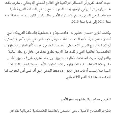
حيث كشف تقرير أن الخسائر التراكمية في الناتج المحلي الإجمالي بالمغرب بلغت
14 مليار دولار أمريكي، ليكون بذلك المغرب تاسع بلد في المنطقة العربية تأثرا
بموجات الربيع العربي وعدم الاستقرار الأمني والسياسي الذي عرفته المنطقة، منذ
سنة 2011 إلى غاية سنة 2016.
وكشف تقرير «مسح التطورات الاقتصادية والاجتماعية بالمنطقة العربية»، الذي
أصدرته مفوضية الأمم المتحدة الاقتصادية والاجتماعية في غرب آسيا (الإسكوا)،
أن ثورات الربيع العربي أثرت على الاقتصاد المغربي، حيث تأثر المغرب بالتطورات
الاقتصادية العالمية التي رافقت هذا الربيع بطرق عدة، من خلال روابطه المالية
والتجارية، حيث انخفضت تكاليف التمويل، وواجه المغرب ظروف تمويل أقسى
بكثير، كما انخفضت تدفقات رؤوس الاستثمارات الأجنبية، وتراجعت العائدات
السياحية، بسبب أزمات دول الجوار ووضعها الأمني الذي أثر على أمن المغرب. كما
انخفضت معدلات النمو الاقتصادي.
تدنيس مساجد بالبيضاء يستنفر الأمن
باشرت المصالح الأمنية بالحي الحسني بالعاصمة الاقتصادية تحرياتها لفك لغز