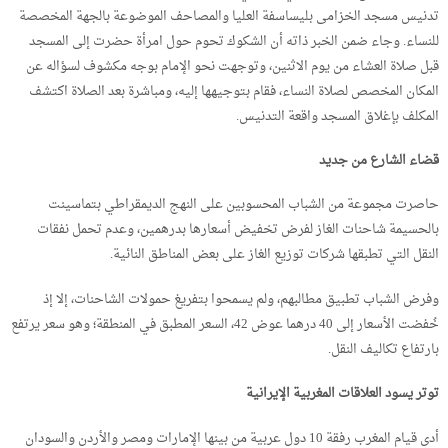
تدنيس مسجد الخزامى بليساسفة العليا والمصاحف الموضوعة بالجهة المخصصة
للنساء. وجاء ضمن الخبر ذاته أن الشكوك تحوم حول امرأة حضرت إلى المسجد
قبل صلاة العشاء من يوم الاثنين، وتوجهت نحو الإمام بوجه مكشوف لسؤاله عن
المكان المخصص لصلاة النساء، فقام بتوجيهها إليه، ومباشرة بعد الصلاة اكتشف
المكلف بإغلاق المسجد واقعة التدنيس.
قضاء الشارع من جديد
حاصرت مجموعة من الشباب المحسوبين على النهج الديمقراطي بتماسينت
بالحسيمة شاحنات الغاز لفرض تخفيض أسعارها بدرهمين، وعدم تحمل نفقات
النقل التي تطبقها شركات توزيع الغاز على بعض المناطق النائية.
وفرض الشباب تطبيق مطالبهم، ولم يسمحوا بتفريغ حمولات الشاحنات، إلا إذ
خُفضت الأسعار إلى 40 درهما عوض 42، السعر المطبق في المنطقة؛ وهو سعر يرتفع
بارتفاع تكاليف النقل.
توتر يسود العلاقات المغربية الإيرانية
أدى قيام المغرب رفقة 10 دول عربية من بينها الإمارات ومصر والأردن والسودان