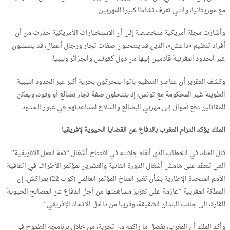
مع موريتانيا، والتي تعرف نشاطا كبيرا للمهربين.
وأشارت مجلة أمريكية متخصصة إلى أن الاستخبارات الأمريكية حذرت من أن
أفراد تنظيم «داعش»، الذين قد ينتحلون صفات تجار ورجال أعمال، قد يتسللون
عبر الحدود المغربية قادمين إليها من دول كتونس والجزائر وليبيا.
وكشف التقرير أن عناصر التنظيم باتوا يتحركون بحرية أكبر عبر الحدود الليبية
الطويلة غير المحكومة مع تونس، إذ ينتحلون صفة تجار بضائع أو وقود، ويمكن
للمقاتلين دفع أموال إلى مهربي البضائع والسلاح لمساعدتهم في عبور الحدود.
الملك يؤكد التزام المغرب بالدفاع عن القضايا الحيوية لإفريقيا
قال الملك في الخطاب الذي ألقاه جلالته في افتتاح أشغال “قمة العمل الافريقية”
التي تنعقد على هامش أشغال الدورة الثانية والعشرين لمؤتمر الأطراف في اتفاقية
الأمم المتحدة الإطارية بشأن تغير المناخ المؤتمر العالمي (كوب 22) بمراكش، إن
المملكة المغربية “عازمة على تعزيز مساهمتها من أجل الدفاع عن المصالح الحيوية
للقارة، إلى جانب البلدان الشقيقة، وقريبا من داخل الاتحاد الإفريقي”.
وأكد الملك أن المغرب، بفضل ما راكمه من تجربة، من خلال برنامجه الطموح في