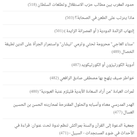
حدود المغرب بين مطالب حزب الاستقلال وتطلعات السلطان
(518)
ماذا يترتب على الطعن في الصحابة؟
(503)
إلتهاب الزائدة الدودية ( أو المصرانة الزايدة )
(501)
"سناء العاجي" محرومة تحثي وترمي "نيشان" واستمرار الجرأة على الدين لطيفة
الخصال
(489)
أدوية الكورتيزون أو الكورتيكويد
(487)
خواطر صيف يلهج بها مصطفى صادق الرافعي
(482)
ثمرات العبادة "من أراد السعادة الأبدية فليلزم عتبة العبودية"
(480)
الهدر المدرسي معناه وأسبابه والحلول المقترحة لمحاربته الحسن بن الحسين
العسال
(477)
جمعية الدعوة إلى القرآن والسنة بمراكش تنظم ندوة تحت عنوان: قراءة في
الأحداث في ضوء المستجدات - السبيل -
(471)