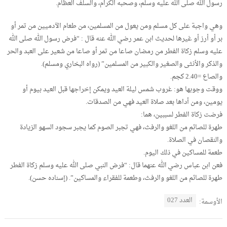
رسول الله صلى الله عليه وسلم، وصحبه الكرام، والسلف العظام.
وهي واجبة على كل مسلم ومن يعول من المسلمين، من طعام الآدميين من تمر أو
بر أو أرز أو غيرها لحديث ابن عمر رضي الله عنه قال : “فرض رسول الله صلى الله
عليه وسلم زكاة الفطر من رمضان صاعا من تمر أو صاعا من شعير على العبد والحر
والذكر والأنثى والصغير والكبير من المسلمين” (رواه البخاري ومسلم).
والصاع =2.40 كجم.
ووقت وجوبها هو: غروب شمس ليلة العيد ويمكن إخراجها قبل العيد بيوم أو
يومين، ومن أداها بعد صلاة العيد فهي من الصدقات.
فرضت زكاة الفطر لسببين، هما:
طهرة للصائم من اللغو والرفث، فهي تجبر الصوم كما يجبر سجود السهو الزيادة
والنقصان في الصلاة.
طعمة للمساكين في ذلك اليوم.
فعن ابن عباس رضي الله عنهما قال: “فرض النبي صلى الله عليه وسلم زكاة الفطر
طهرة للصائم من اللغو والرفث، وطعمة للفقراء والمساكين”. (إسناده حسن).
العدد 027
الأوسمة: