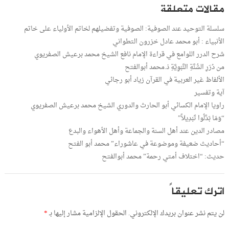
مقالات متعلقة
سلسلة التوحيد عند الصوفية: الصوفية وتفضيلهم لخاتم الأولياء على خاتم
الأنبياء : أبو محمد عادل خزرون التطواني
شرح الدرر اللوامع في قراءة الإمام نافع الشيخ محمد برعيش الصفريوي
من دُرَرِ السُّنَّةِ النَّبَوِيَّةِ ذ.محمد أبوالفتح
الألفاظ غير العربية في القرآن زياد أبو رجائي
آية وتفسير
راويا الإمام الكسائي أبو الحارث والدوري الشيخ محمد برعيش الصفريوي
“وَمَا بَدَّلُوا تَبْدِيلاً”
مصادر الدين عند أهل السنة والجماعة وأهل الأهواء والبدع
“أحاديث ضعيفة وموضوعة في عاشوراء” محمد أبو الفتح
حديث: “اختلاف أمتي رحمة” محمد أبوالفتح
اترك تعليقاً
لن يتم نشر عنوان بريدك الإلكتروني.
الحقول الإلزامية مشار إليها بـ
*