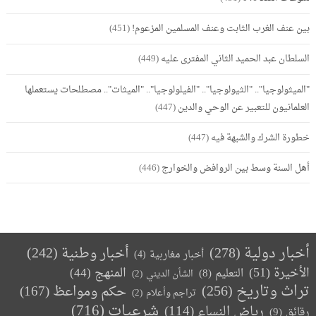
بين عنف الغرب الثابت وعنف المسلمين المزعوم!
(451)
السلطان عبد الحميد الثاني المفترى عليه
(449)
"الميثولوجيا".. "الثيولوجيا".. "الفيلولوجيا".. "الميثات".. مصطلحات يستعملها
العلمانيون للتعبير عن الوحي والدين
(447)
خطورة الشرك والشبهة فيه
(447)
أهل السنة وسط بين الروافض والخوارج
(446)
أخبار دولية
(278)
أخبار وطنية
(242)
أخبار مغاربية
(4)
الأخيرة
(51)
المنهج
(44)
التعليم
(8)
الشأن الديني
(2)
تراث وتاريخ
(256)
حكم ومواعظ
(167)
تراجم وأعلام
(2)
(716)
شرعيات
رياض النساء
(114)
رقائق
(9)