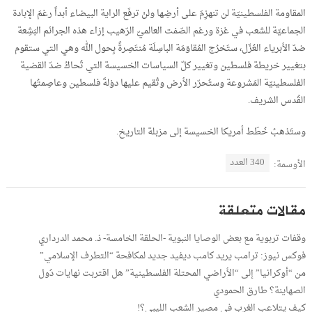
المقاومة الفلسطينيّة لن تنهزِمَ على أرضِها ولنْ ترفَع الراية البيضاء أبداً رغمَ الإبادة
الجماعيّة للشعب في غزة ورغم الصّمْت العالميّ الرّهيب إزاء هذه الجرائم البَشِعة
ضدّ الأبرياء العُزّل، ستَخرُج المُقاوَمَة الباسِلَة مُنتَصِرةً بِحول الله وهي التي ستقوم
بتغيير خريطة فلسطين وتغيير كلّ السياسات الخسيسة التي تُحاكُ ضدّ القضية
الفلسطينيّة المَشروعة وستُحرّر الأرض وتُقيم عليها دوْلةَ فلسطين وعاصِمتُها
القُدس الشريف.
وستَذهبُ خُطَط أمريكا الخسيسة إلى مزبلة التاريخ.
340 العدد
الأوسمة:
مقالات متعلقة
وقفات تربوية مع بعض الوصايا النبوية -الحلقة الخامسة- ذ. محمد الدرداري
فوكس نيوز: ترامب يريد كامب ديفيد جديد لمكافحة “التطرف الإسلامي”
من “أوكرانيا” إلى “الأراضي المحتلة الفلسطينية” هل اقتربت نهايات دُول
الصهاينة؟ طارق الحمودي
كيف يتلاعب الغرب في مصير الشعب الليبي؟!