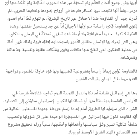
أبيها وفي جميع أنحاء العالَم ولم تستفِذْ من هذه الحروب الظّالِمة ولمْ تأخُذ منها أيَّ
درس، عِلماً أنّها تكبّدت فيها خسائر فادِحة في أرواح جُنودها وعَتادِها الحربيّ، لمْ
تُدرِك جيّدا أنّ المُقاوَمة ضدّ الاحتلال عبر تاريخ البشريّة، لم تنْهزِم قطّ أمام العدو،
لِكوْن المُقاومة فِكرة راسخَة تتوارَثُها الأجيالُ أباً عن جدّ يستحيل طمْسُها. وهذه
الفكرة لا تَعرف حدوداً جغرافيّة ولا أزمنَة مُعيَّنة، فهي مُمْتدَّةٌ في الزمان والمَكان،
وهي التي يُدرك بها الإنسان حقائق الأمور باستِخدامِه لِعقلِه فيها، ولذلك فهي أداة
في عملية التفكير، التي تنتُجُ عنها طاقات وقوى ومَلَكات عقليّة ونفسية جدّ هائلة
ومُترسِّخة.
فالمُقاومة تُؤْمِن إيماناً راسِخاً بِمَشروعية قضيتِها ولها قوّة خارِقة للصُّمود ومُواجَهة
العدوّ مهما طال الزمان وتوالَت السِّنون.
وها هي إسرائيل بقيادة أمريكا والدول الغربية اليوْم تُواجِه مُقاوَمَةً شرِسة في
الأراضي الفلسطينيّة، ظنّاً منها أنّ مُسانَدتها للكيان الإسرائيلي ستُؤَدّي إلى انتصاره،
الشيء الذي سيُمهِّد لها الطريق أمام إعادة رَسمَ خريطة جديدة لفلسطين الخالية من
أيّة مُقاوَمة تكونُ فيها إسرائيل هي المُسيْطِرة الوحيدة على كلّ شؤونها وتنصيب
سُلْطةً شكليّة تسير وفقَ سياستها وأهدافها وخُطَطِها، سعياً وراء تحقيق مشروع
ممر اقتصادي (الهند الشرق الأوسط أوروبا).