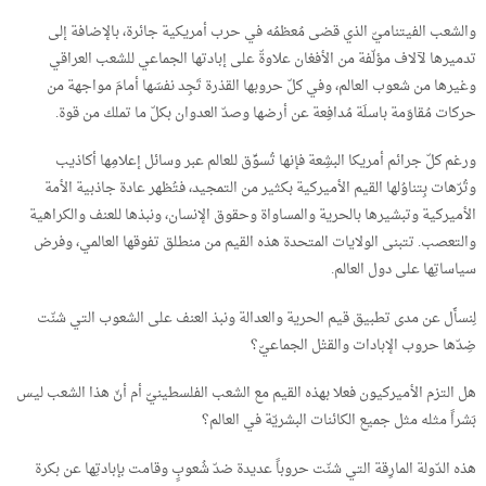
والشعب الفيتناميّ الذي قضى مُعظمُه في حرب أمريكية جائرة، بالإضافة إلى
تدميرها لآلاف مؤلّفة من الأفغان علاوةّ على إبادتها الجماعي للشعب العراقي
وغيرها من شعوب العالم، وفي كلّ حروبها القذرة تَجِد نفسَها أمامَ مواجهة من
حركات مُقاوَمة باسلَة مُدافِعة عن أرضها وصدّ العدوان بكلّ ما تملك من قوة.
ورغم كلّ جرائم أمريكا البشِعة فإنها تُسوِّق للعالم عبر وسائل إعلامِها أكاذيب
وتُرّهات بِتناوُلها القيم الأميركية بكثير من التمجيد، فتُظهر عادة جاذبية الأمة
الأميركية وتبشيرها بالحرية والمساواة وحقوق الإنسان، ونبذها للعنف والكراهية
والتعصب. تتبنى الولايات المتحدة هذه القيم من منطلق تفوقها العالمي، وفرض
سياساتِها على دول العالم.
لِنسأَل عن مدى تطبيق قيم الحرية والعدالة ونبذ العنف على الشعوب التي شنّت
ضِدّها حروب الإبادات والقتْل الجماعيّ؟
هل التزم الأميركيون فعلا بهذه القيم مع الشعب الفلسطينيّ أم أنّ هذا الشعب ليس
بَشراً مثله مثل جميع الكائنات البشريّة في العالم؟
هذه الدّولة المارِقة التي شنّت حروباً عديدة ضدّ شُعوبٍ وقامت بإبادتِها عن بكرة