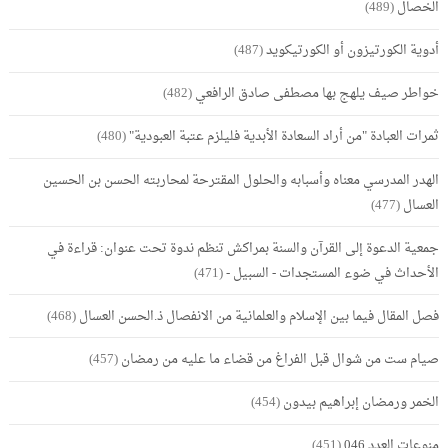
الخصال
(489)
أدوية الكورتيزون أو الكورتيكويد
(487)
خواطر صيف يلهج بها مصطفى صادق الرافعي
(482)
ثمرات العبادة "من أراد السعادة الأبدية فليلزم عتبة العبودية"
(480)
الهدر المدرسي معناه وأسبابه والحلول المقترحة لمحاربته الحسن بن الحسين
العسال
(477)
جمعية الدعوة إلى القرآن والسنة بمراكش تنظم ندوة تحت عنوان: قراءة في
الأحداث في ضوء المستجدات - السبيل -
(471)
فصل المقال فيما بين الإسلام والعلمانية من الانفصال ذ.الحسن العسال
(468)
صيام ست من شوال قبل الفراغ من قضاء ما عليه من رمضان
(457)
الخمر ورمضان إبراهيم بيدون
(454)
منوعات العدد 046
(451)